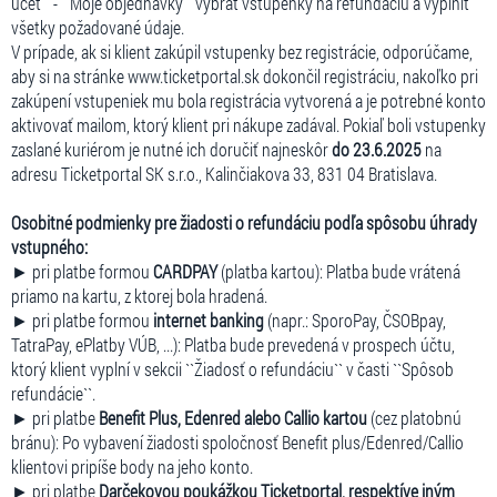
účet`` - ``Moje objednávky`` vybrať vstupenky na refundáciu a vyplniť
všetky požadované údaje.
V prípade, ak si klient zakúpil vstupenky bez registrácie, odporúčame,
aby si na stránke www.ticketportal.sk dokončil registráciu, nakoľko pri
zakúpení vstupeniek mu bola registrácia vytvorená a je potrebné konto
aktivovať mailom, ktorý klient pri nákupe zadával. Pokiaľ boli vstupenky
zaslané kuriérom je nutné ich doručiť najneskôr
do 23.6.2025
na
adresu Ticketportal SK s.r.o., Kalinčiakova 33, 831 04 Bratislava.
Osobitné podmienky pre žiadosti o refundáciu podľa spôsobu úhrady
vstupného:
► pri platbe formou
CARDPAY
(platba kartou): Platba bude vrátená
priamo na kartu, z ktorej bola hradená.
► pri platbe formou
internet banking
(napr.: SporoPay, ČSOBpay,
TatraPay, ePlatby VÚB, ...): Platba bude prevedená v prospech účtu,
ktorý klient vyplní v sekcii ``Žiadosť o refundáciu`` v časti ``Spôsob
refundácie``.
► pri platbe
Benefit Plus, Edenred alebo Callio kartou
(cez platobnú
bránu): Po vybavení žiadosti spoločnosť Benefit plus/Edenred/Callio
klientovi pripíše body na jeho konto.
► pri platbe
Darčekovou poukážkou Ticketportal, respektíve iným