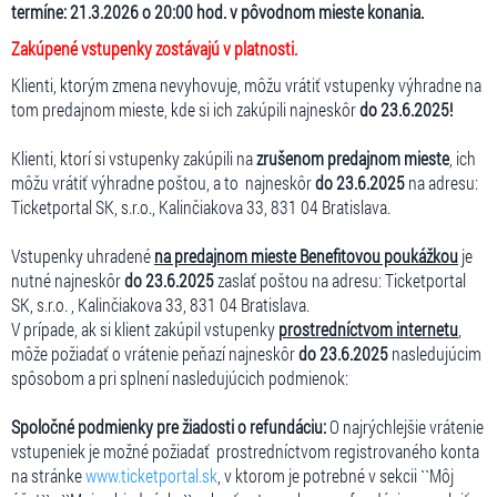
termíne: 21.3.2026 o 20:00 hod. v pôvodnom mieste konania.
Zakúpené vstupenky zostávajú v platnosti.
Klienti, ktorým zmena nevyhovuje, môžu vrátiť vstupenky výhradne na
tom predajnom mieste, kde si ich zakúpili najneskôr
do 23.6.2025!
Klienti, ktorí si vstupenky zakúpili na
zrušenom predajnom mieste
, ich
môžu vrátiť výhradne poštou, a to najneskôr
do 23.6.2025
na adresu:
Ticketportal SK, s.r.o., Kalinčiakova 33, 831 04 Bratislava.
Vstupenky uhradené
na predajnom mieste Benefitovou poukážkou
je
nutné najneskôr
do 23.6.2025
zaslať poštou na adresu: Ticketportal
SK, s.r.o. , Kalinčiakova 33, 831 04 Bratislava.
V prípade, ak si klient zakúpil vstupenky
prostredníctvom internetu
,
môže požiadať o vrátenie peňazí najneskôr
do 23.6.2025
nasledujúcim
spôsobom a pri splnení nasledujúcich podmienok:
Spoločné podmienky pre žiadosti o refundáciu:
O najrýchlejšie vrátenie
vstupeniek je možné požiadať prostredníctvom registrovaného konta
na stránke
www.ticketportal.sk
, v ktorom je potrebné v sekcii ``Môj