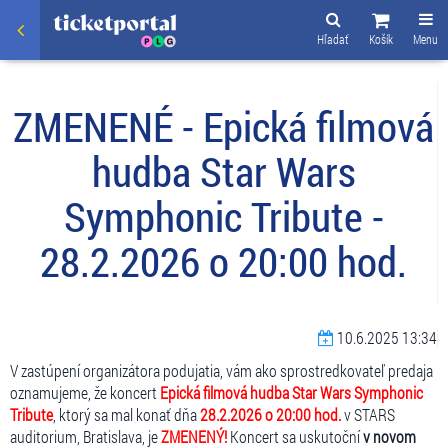
Hľadať
Košík
Menu
ZMENENÉ - Epická filmová
hudba Star Wars
Symphonic Tribute -
28.2.2026 o 20:00 hod.
10.6.2025 13:34
V zastúpení organizátora podujatia, vám ako sprostredkovateľ predaja
oznamujeme, že koncert
Epická filmová hudba Star Wars Symphonic
Tribute
, ktorý sa mal konať dňa
28.2.2026 o 20:00 hod.
v STARS
auditorium, Bratislava, je
ZMENENÝ!
Koncert sa uskutoční
v novom