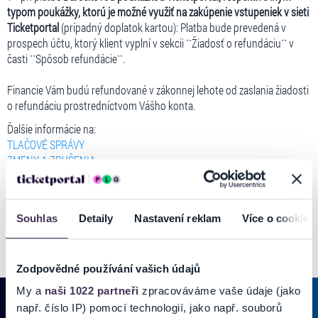
typom poukážky, ktorú je možné využiť na zakúpenie vstupeniek v sieti
Ticketportal
(prípadný doplatok kartou): Platba bude prevedená v
prospech účtu, ktorý klient vyplní v sekcii ``Žiadosť o refundáciu`` v
časti ``Spôsob refundácie``.
Financie Vám budú refundované v zákonnej lehote od zaslania žiadosti
o refundáciu prostredníctvom Vášho konta.
Ďalšie informácie na:
TLAČOVÉ SPRÁVY
ZMENY A ZRUŠENIA
Vzniknutá situácia nás veľmi mrzí. Za pochopenie ďakujeme.
Souhlas
Detaily
Nastavení reklam
Více o cookies
Zodpovědné používání vašich údajů
My a
naši 1022 partneři
zpracováváme vaše údaje (jako
např. číslo IP) pomocí technologií, jako např. souborů