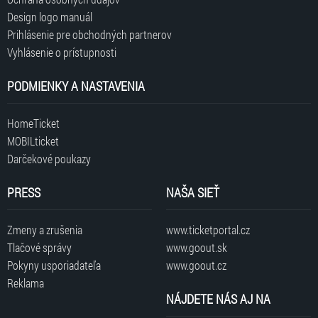
Design logo manuál
Prihlásenie pre obchodných partnerov
Vyhlásenie o prístupnosti
PODMIENKY A NASTAVENIA
HomeTicket
MOBILticket
Darčekové poukazy
PRESS
NAŠA SIEŤ
Zmeny a zrušenia
www.ticketportal.cz
Tlačové správy
www.goout.sk
Pokyny usporiadateľa
www.goout.cz
Reklama
NÁJDETE NÁS AJ NA