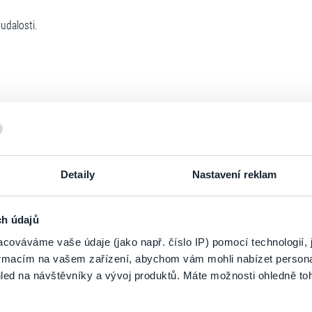
udalosti.
Detaily
Nastavení reklam
ch údajů
cováváme vaše údaje (jako např. číslo IP) pomocí technologií, 
formacím na vašem zařízení, abychom vám mohli nabízet person
PRIHLÁSIŤ SA K
ODBERU NOVINIEK
led na návštěvníky a vývoj produktů. Máte možnosti ohledně to
 zoznamu odberateľov a doručte si najnovšie špeciálne ponuky priamo do d