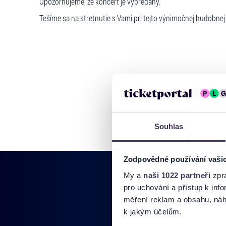
Upozorňujeme, že koncert je vypredaný.
Tešíme sa na stretnutie s Vami pri tejto výnimočnej hudobnej 
Souhlas
Zodpovědné používání vaši
My a
naši 1022 partneři
zpra
pro uchování a přístup k in
měření reklam a obsahu, náh
k jakým účelům.
Pridajte sa do