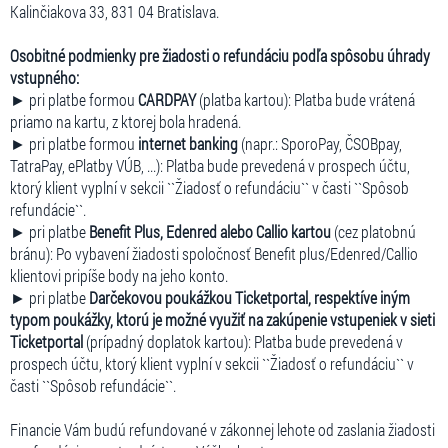
Kalinčiakova 33, 831 04 Bratislava.
Osobitné podmienky pre žiadosti o refundáciu podľa spôsobu úhrady
vstupného:
► pri platbe formou
CARDPAY
(platba kartou): Platba bude vrátená
priamo na kartu, z ktorej bola hradená.
► pri platbe formou
internet banking
(napr.: SporoPay, ČSOBpay,
TatraPay, ePlatby VÚB, ...): Platba bude prevedená v prospech účtu,
ktorý klient vyplní v sekcii ``Žiadosť o refundáciu`` v časti ``Spôsob
refundácie``.
► pri platbe
Benefit Plus, Edenred alebo Callio kartou
(cez platobnú
bránu): Po vybavení žiadosti spoločnosť Benefit plus/Edenred/Callio
klientovi pripíše body na jeho konto.
► pri platbe
Darčekovou poukážkou Ticketportal, respektíve iným
typom poukážky, ktorú je možné využiť na zakúpenie vstupeniek v sieti
Ticketportal
(prípadný doplatok kartou): Platba bude prevedená v
prospech účtu, ktorý klient vyplní v sekcii ``Žiadosť o refundáciu`` v
časti ``Spôsob refundácie``.
Financie Vám budú refundované v zákonnej lehote od zaslania žiadosti