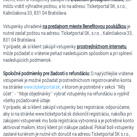
môžu vrátiť výhradne poštou, a to na adresu: Ticketportal SK, s.r.o.,
Kalinčiakova 33, 831 04 Bratislava.
Vstupenky uhradené
na predajnom mieste Benefitovou poukážkou
je
nutné zaslať poštou na adresu: Ticketportal SK, s.r.o. , Kalinčiakova 33,
831 04 Bratislava.
V prípade, ak si klient zakúpil vstupenky
prostredníctvom internetu
,
môže požiadať o vrátenie peňazí nasledujúcim spôsobom a pri splnení
nasledujúcich podmienok:
Spoločné podmienky pre žiadosti o refundáciu:
O najrýchlejšie vrátenie
vstupeniek je možné požiadať prostredníctvom registrovaného konta
na stránke
www.ticketportal.sk
, v ktorom je potrebné v sekcii ``Môj
účet`` - ``Moje objednávky`` vybrať vstupenky na refundáciu a vyplniť
všetky požadované údaje.
V prípade, ak si klient zakúpil vstupenky bez registrácie, odporúčame,
aby si na stránke www.ticketportal.sk dokončil registráciu, nakoľko pri
zakúpení vstupeniek mu bola registrácia vytvorená a je potrebné konto
aktivovať mailom, ktorý klient pri nákupe zadával. Pokiaľ boli vstupenky
zaslané kuriérom je nutné ich doručiť na adresu Ticketportal SK s.r.o.,