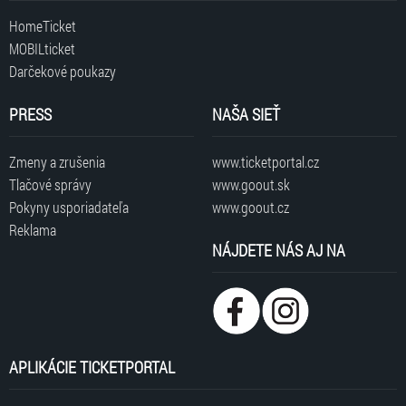
HomeTicket
MOBILticket
Darčekové poukazy
PRESS
NAŠA SIEŤ
Zmeny a zrušenia
www.ticketportal.cz
Tlačové správy
www.goout.sk
Pokyny usporiadateľa
www.goout.cz
Reklama
NÁJDETE NÁS AJ NA
APLIKÁCIE TICKETPORTAL