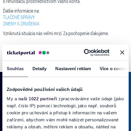
o refundáciu prostredníctvom Vášho konta.
Ďalšie informácie na:
TLAČOVÉ SPRÁVY
ZMENY A ZRUŠENIA
Vzniknutá situácia nás veľmi mrzí. Za pochopenie ďakujeme.
Souhlas
Detaily
Nastavení reklam
Více o cookies
Zodpovědné používání vašich údajů
PRIHLÁSIŤ SA K
ODBERU NOVINIEK
My a
naši 1022 partneři
zpracováváme vaše údaje (jako
např. číslo IP) pomocí technologií, jako např. souborů
Pridajte sa do zoznamu odberateľov a doručte si najnovšie špeciálne
cookie pro uchování a přístup k informacím na vašem
ponuky priamo do doručenej pošty.
zařízení, abychom vám mohli nabízet personalizované
reklamy a obsah, měření reklam a obsahu, náhled na