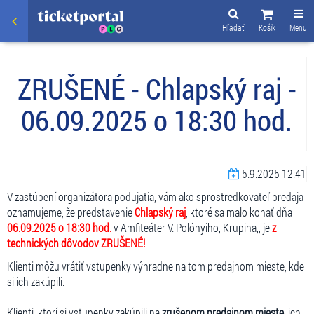
Hľadať
Košík
Menu
ZRUŠENÉ - Chlapský raj -
06.09.2025 o 18:30 hod.
5.9.2025 12:41
V zastúpení organizátora podujatia, vám ako sprostredkovateľ predaja
oznamujeme, že predstavenie
Chlapský raj
, ktoré sa malo konať dňa
06.09.2025 o 18:30 hod.
v Amfiteáter V. Polónyiho, Krupina,, je
z
technických dôvodov ZRUŠENÉ!
Klienti môžu vrátiť vstupenky výhradne na tom predajnom mieste, kde
si ich zakúpili.
Klienti, ktorí si vstupenky zakúpili na
zrušenom predajnom mieste
, ich