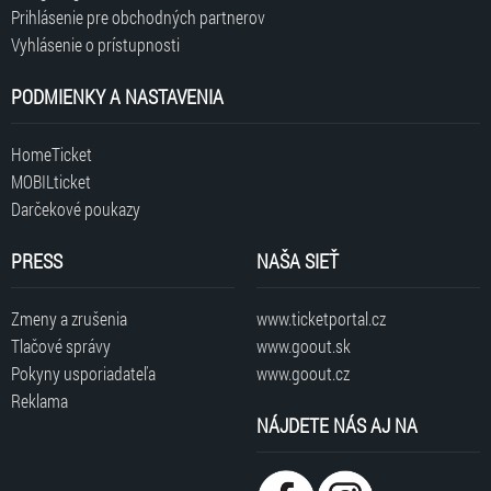
Prihlásenie pre obchodných partnerov
Vyhlásenie o prístupnosti
PODMIENKY A NASTAVENIA
HomeTicket
MOBILticket
Darčekové poukazy
PRESS
NAŠA SIEŤ
Zmeny a zrušenia
www.ticketportal.cz
Tlačové správy
www.goout.sk
Pokyny usporiadateľa
www.goout.cz
Reklama
NÁJDETE NÁS AJ NA