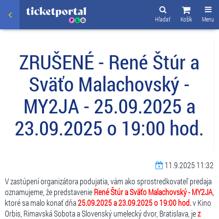
Hľadať
Košík
Menu
ZRUŠENÉ - René Štúr a
Sväťo Malachovský -
MY2JA - 25.09.2025 a
23.09.2025 o 19:00 hod.
11.9.2025 11:32
V zastúpení organizátora podujatia, vám ako sprostredkovateľ predaja
oznamujeme, že predstavenie
René Štúr a Sväťo Malachovský - MY2JA
,
ktoré sa malo konať dňa
25.09.2025 a 23.09.2025 o 19:00 hod.
v Kino
Orbis, Rimavská Sobota a Slovenský umelecký dvor, Bratislava, je
z