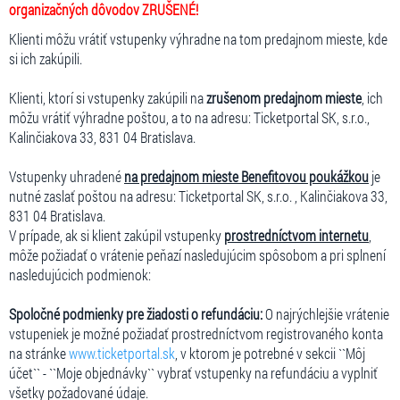
organizačných dôvodov ZRUŠENÉ!
Klienti môžu vrátiť vstupenky výhradne na tom predajnom mieste, kde
si ich zakúpili.
Klienti, ktorí si vstupenky zakúpili na
zrušenom predajnom mieste
, ich
môžu vrátiť výhradne poštou, a to na adresu: Ticketportal SK, s.r.o.,
Kalinčiakova 33, 831 04 Bratislava.
Vstupenky uhradené
na predajnom mieste Benefitovou poukážkou
je
nutné zaslať poštou na adresu: Ticketportal SK, s.r.o. , Kalinčiakova 33,
831 04 Bratislava.
V prípade, ak si klient zakúpil vstupenky
prostredníctvom internetu
,
môže požiadať o vrátenie peňazí nasledujúcim spôsobom a pri splnení
nasledujúcich podmienok:
Spoločné podmienky pre žiadosti o refundáciu:
O najrýchlejšie vrátenie
vstupeniek je možné požiadať prostredníctvom registrovaného konta
na stránke
www.ticketportal.sk
, v ktorom je potrebné v sekcii ``Môj
účet`` - ``Moje objednávky`` vybrať vstupenky na refundáciu a vyplniť
všetky požadované údaje.