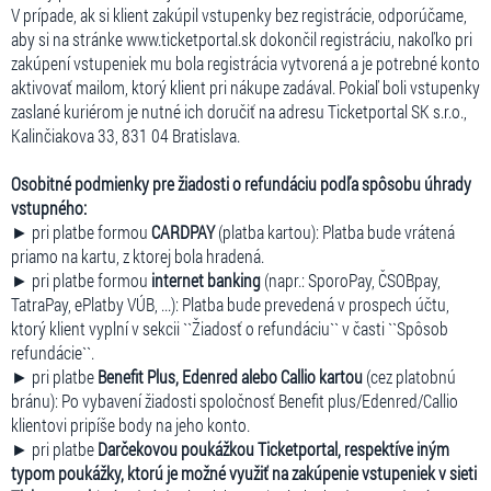
V prípade, ak si klient zakúpil vstupenky bez registrácie, odporúčame,
aby si na stránke www.ticketportal.sk dokončil registráciu, nakoľko pri
zakúpení vstupeniek mu bola registrácia vytvorená a je potrebné konto
aktivovať mailom, ktorý klient pri nákupe zadával. Pokiaľ boli vstupenky
zaslané kuriérom je nutné ich doručiť na adresu Ticketportal SK s.r.o.,
Kalinčiakova 33, 831 04 Bratislava.
Osobitné podmienky pre žiadosti o refundáciu podľa spôsobu úhrady
vstupného:
► pri platbe formou
CARDPAY
(platba kartou): Platba bude vrátená
priamo na kartu, z ktorej bola hradená.
► pri platbe formou
internet banking
(napr.: SporoPay, ČSOBpay,
TatraPay, ePlatby VÚB, ...): Platba bude prevedená v prospech účtu,
ktorý klient vyplní v sekcii ``Žiadosť o refundáciu`` v časti ``Spôsob
refundácie``.
► pri platbe
Benefit Plus, Edenred alebo Callio kartou
(cez platobnú
bránu): Po vybavení žiadosti spoločnosť Benefit plus/Edenred/Callio
klientovi pripíše body na jeho konto.
► pri platbe
Darčekovou poukážkou Ticketportal, respektíve iným
typom poukážky, ktorú je možné využiť na zakúpenie vstupeniek v sieti