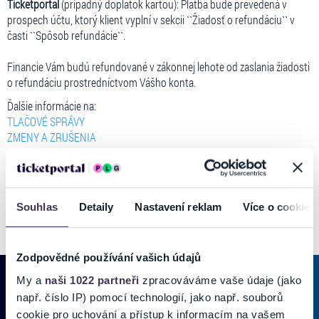
Ticketportal
(prípadný doplatok kartou): Platba bude prevedená v
prospech účtu, ktorý klient vyplní v sekcii ``Žiadosť o refundáciu`` v
časti ``Spôsob refundácie``.
Financie Vám budú refundované v zákonnej lehote od zaslania žiadosti
o refundáciu prostredníctvom Vášho konta.
Ďalšie informácie na:
TLAČOVÉ SPRÁVY
ZMENY A ZRUŠENIA
Vzniknutá situácia nás veľmi mrzí. Za pochopenie ďakujeme.
Souhlas
Detaily
Nastavení reklam
Více o cookies
Zodpovědné používání vašich údajů
My a
naši 1022 partneři
zpracováváme vaše údaje (jako
např. číslo IP) pomocí technologií, jako např. souborů
cookie pro uchování a přístup k informacím na vašem