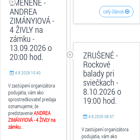
ZMENENÉ -
ANDREA
celý článok
ZIMÁNYIOVÁ -
4 ŽIVLY na
zámku -
13.09.2026 o
ZRUŠENÉ -
20:00 hod.
Rockové
balady pri
4.8.2026 10:40
sviečkach -
V zastúpení organizátora
8.10.2026 o
podujatia, vám ako
19:00 hod.
sprostredkovateľ predaja
oznamujeme, že
predstavenie
ANDREA
4.8.2026 08:57
ZIMÁNYIOVÁ - 4 ŽIVLY na
zámku
...
V zastúpení organizátora
podujatia, vám ako