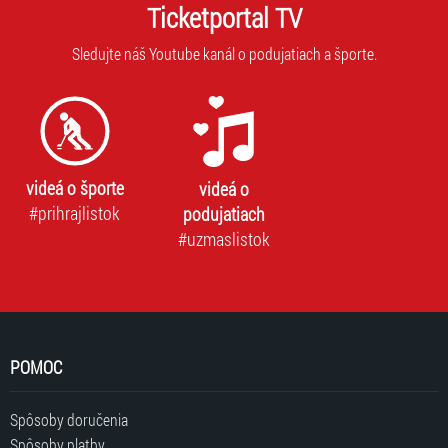
adresa
Ticketportal TV
vás
nebude
prih
zdieľaná
Sledujte náš Youtube kanál o podujatiach a športe.
na
s
odb
tretími
stranami.
videá o športe
videá o
#prihrajlistok
podujatiach
#uzmaslistok
POMOC
Spôsoby doručenia
Spôsoby platby