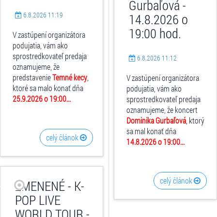
Gurbaľová -
6.8.2026 11:19
14.8.2026 o
19:00 hod.
V zastúpení organizátora
podujatia, vám ako
sprostredkovateľ predaja
6.8.2026 11:12
oznamujeme, že
predstavenie
Temné kecy
,
V zastúpení organizátora
ktoré sa malo konať dňa
podujatia, vám ako
25.9.2026 o 19:00...
sprostredkovateľ predaja
oznamujeme, že koncert
Dominika Gurbaľová
, ktorý
sa mal konať dňa
celý článok
14.8.2026 o 19:00...
celý článok
ZMENENÉ - K-
POP LIVE
WORLD TOUR -