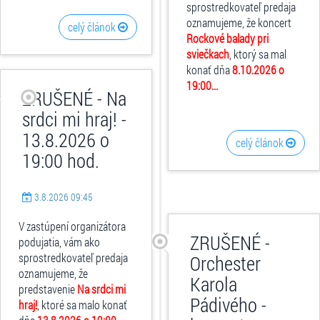
sprostredkovateľ predaja
oznamujeme, že koncert
celý článok
Rockové balady pri
sviečkach
, ktorý sa mal
konať dňa
8.10.2026 o
19:00...
ZRUŠENÉ - Na
srdci mi hraj! -
13.8.2026 o
celý článok
19:00 hod.
3.8.2026 09:45
V zastúpení organizátora
ZRUŠENÉ -
podujatia, vám ako
sprostredkovateľ predaja
Orchester
oznamujeme, že
Karola
predstavenie
Na srdci mi
Pádivého -
hraj!
, ktoré sa malo konať