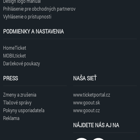
Design logo manuál
Prihlásenie pre obchodných partnerov
Vyhlásenie o prístupnosti
PODMIENKY A NASTAVENIA
HomeTicket
MOBILticket
Darčekové poukazy
PRESS
NAŠA SIEŤ
Zmeny a zrušenia
www.ticketportal.cz
Tlačové správy
www.goout.sk
Pokyny usporiadateľa
www.goout.cz
Reklama
NÁJDETE NÁS AJ NA