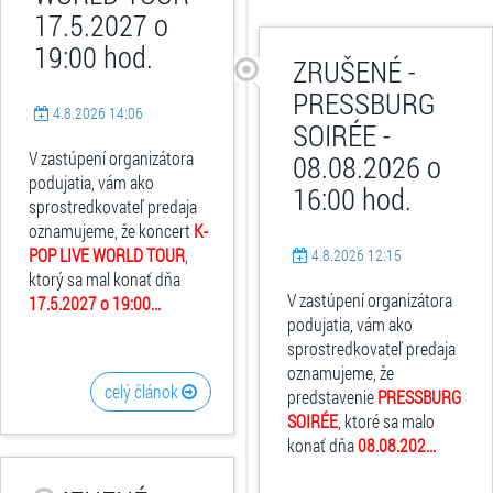
17.5.2027 o
19:00 hod.
ZRUŠENÉ -
PRESSBURG
4.8.2026 14:06
SOIRÉE -
V zastúpení organizátora
08.08.2026 o
podujatia, vám ako
16:00 hod.
sprostredkovateľ predaja
oznamujeme, že koncert
K-
POP LIVE WORLD TOUR
,
4.8.2026 12:15
ktorý sa mal konať dňa
V zastúpení organizátora
17.5.2027 o 19:00...
podujatia, vám ako
sprostredkovateľ predaja
oznamujeme, že
celý článok
predstavenie
PRESSBURG
SOIRÉE
, ktoré sa malo
konať dňa
08.08.202...