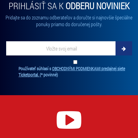
PRIHLÁSIŤ SA K
ODBERU NOVINIEK
Pridajte sa do zoznamu odberateľov a doručte si najnovšie špeciálne
ponuky priamo do doručenej pošty.
Vložte
svoj
email
Zadajte
svoju
Ten
Používateľ súhlasí s
OBCHODNÝMI PODMIENKAMI predajnej siete
e-
súh
Ticketportal.
(* povinné)
mailovú
je
adresu,
pov
na
na
ktorú
odb
new
vám
Bez
budeme
súh
zasielať
nie
novinky.
je
Vaša
mo