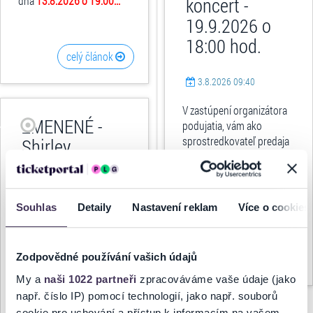
dňa
13.8.2026 o 19:00...
koncert -
19.9.2026 o
18:00 hod.
celý článok
3.8.2026 09:40
V zastúpení organizátora
ZMENENÉ -
podujatia, vám ako
sprostredkovateľ predaja
Shirley
oznamujeme, že koncert
Valentine –
Orchester Karola Pádivého
divadelné
- koncert
, ktorý sa mal
predstavenie -
konať dňa
19.9.2026...
Souhlas
Detaily
Nastavení reklam
Více o cookies
28.11.2026 o
18:00 hod.
celý článok
Zodpovědné používání vašich údajů
My a
naši 1022 partneři
zpracováváme vaše údaje (jako
30.7.2026 13:40
např. číslo IP) pomocí technologií, jako např. souborů
V zastúpení organizátora
cookie pro uchování a přístup k informacím na vašem