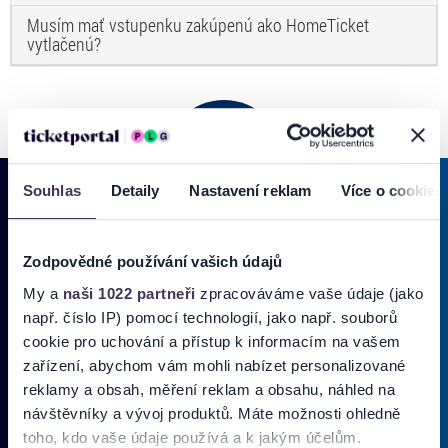
Musím mať vstupenku zakúpenú ako HomeTicket
vytlačenú?
Souhlas
Detaily
Nastavení reklam
Více o cookies
PRIHLÁSIŤ SA K
ODBERU NOVINIEK
Zodpovědné používání vašich údajů
Pridajte sa do zoznamu odberateľov a doručte si najnovšie špeciálne
My a
naši 1022 partneři
zpracováváme vaše údaje (jako
ponuky priamo do doručenej pošty.
např. číslo IP) pomocí technologií, jako např. souborů
cookie pro uchování a přístup k informacím na vašem
zařízení, abychom vám mohli nabízet personalizované
Vložte
reklamy a obsah, měření reklam a obsahu, náhled na
svoj
návštěvníky a vývoj produktů. Máte možnosti ohledně
email
Zadajte
toho, kdo vaše údaje používá a k jakým účelům.
svoju