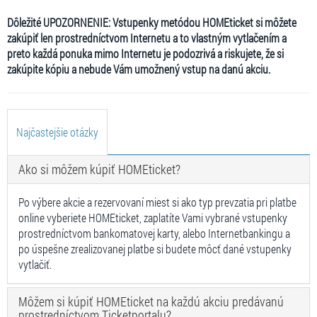
Dôležité UPOZORNENIE: Vstupenky metódou HOMEticket si môžete
zakúpiť len prostredníctvom Internetu a to vlastným vytlačením a
preto každá ponuka mimo Internetu je podozrivá a riskujete, že si
zakúpite kópiu a nebude Vám umožnený vstup na danú akciu.
Najčastejšie otázky
Ako si môžem kúpiť HOMEticket?
Po výbere akcie a rezervovaní miest si ako typ prevzatia pri platbe
online vyberiete HOMEticket, zaplatíte Vami vybrané vstupenky
prostredníctvom bankomatovej karty, alebo Internetbankingu a
po úspešne zrealizovanej platbe si budete môcť dané vstupenky
vytlačiť.
Môžem si kúpiť HOMEticket na každú akciu predávanú
prostredníctvom Ticketportalu?