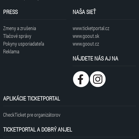
PRESS
NAŠA SIEŤ
Zmeny a zrušenia
www.ticketportal.cz
Tlačové správy
www.goout.sk
Pokyny usporiadateľa
www.goout.cz
Reklama
NÁJDETE NÁS AJ NA
APLIKÁCIE TICKETPORTAL
CheckTicket pre organizátorov
TICKETPORTAL A DOBRÝ ANJEL