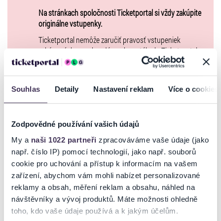
Na stránkach spoločnosti Ticketportal si vždy zakúpite
originálne vstupenky.
Ticketportal nemôže zaručiť pravosť vstupeniek
zakúpených na sekundárnych portáloch. Ticketportal s
týmito spoločnosťami nemá nič spoločné a tento
spôsob prepredávania vstupeniek nepodporuje.
Portál
ticketportal.sk
je online trhoviskom. Kúpnu
Souhlas
Detaily
Nastavení reklam
Více o cookies
zmluvu, ktorej predmetom je kúpa vstupenky, uzatvárate
priamo s usporiadateľom, ktorého údaje sú uvedené
priamo v košíku.
Zodpovědné používání vašich údajů
Kúpne ceny vstupeniek na toto podujatie je možné
My a
naši 1022 partneři
zpracováváme vaše údaje (jako
uhradiť len spôsobmi uvedenými vo
Všeobecných
např. číslo IP) pomocí technologií, jako např. souborů
obchodných podmienkach
. Upozorňujeme, že kúpne
cookie pro uchování a přístup k informacím na vašem
ceny vstupeniek na toto podujatie nie je možné uhradiť
zařízení, abychom vám mohli nabízet personalizované
prostredníctvom Poukazov GoOut, ani inými spôsobmi,
reklamy a obsah, měření reklam a obsahu, náhled na
ktoré nie sú uvedené vo
Všeobecných obchodných
návštěvníky a vývoj produktů. Máte možnosti ohledně
podmienkach
. Poukazy GoOut môžete využiť pri nákupe
toho, kdo vaše údaje používá a k jakým účelům.
vstupeniek na našej stránke
goout.net
, ak tam nie je