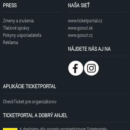
PRESS
NAŠA SIEŤ
Zmeny a zrušenia
www.ticketportal.cz
Tlačové správy
www.goout.sk
Pokyny usporiadateľa
www.goout.cz
Reklama
NÁJDETE NÁS AJ NA
APLIKÁCIE TICKETPORTAL
CheckTicket pre organizátorov
TICKETPORTAL A DOBRÝ ANJEL
K dnešnému dňu prispelo prostredníctvom Ticketportalu