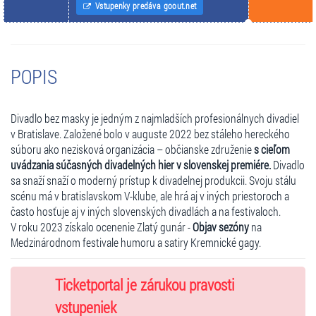
Vstupenky predáva goout.net
POPIS
Divadlo bez masky je jedným z najmladších profesionálnych divadiel
v Bratislave. Založené bolo v auguste 2022 bez stáleho hereckého
súboru ako nezisková organizácia – občianske združenie
s cieľom
uvádzania súčasných divadelných hier v slovenskej premiére
.
Divadlo
sa snaží snaží o moderný prístup k divadelnej produkcii. Svoju stálu
scénu má v bratislavskom V-klube, ale hrá aj v iných priestoroch a
často hosťuje aj v iných slovenských divadlách a na festivaloch.
V roku 2023 získalo ocenenie Zlatý gunár -
Objav sezóny
na
Medzinárodnom festivale humoru a satiry Kremnické gagy.
Ticketportal je zárukou pravosti
vstupeniek