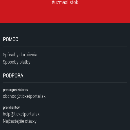
#uzmaslistok
POMOC
Spôsoby doručenia
Spôsoby platby
PODPORA
pre organizátorov
obchod@ticketportal.sk
pre klientov
help@ticketportal.sk
Najčastejšie otázky