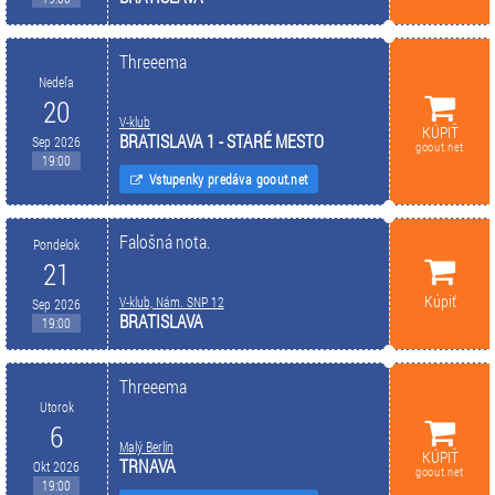
Threeema
Nedeľa
20
V-klub
KÚPIŤ
BRATISLAVA 1 - STARÉ MESTO
Sep 2026
goout.net
19:00
Vstupenky predáva goout.net
Falošná nota.
Pondelok
21
Kúpiť
V-klub, Nám. SNP 12
Sep 2026
BRATISLAVA
19:00
Threeema
Utorok
6
Malý Berlín
KÚPIŤ
TRNAVA
Okt 2026
goout.net
19:00