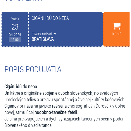
CIGÁNI IDÚ DO NEBA
Piatok
23
Kúpiť
STARS auditorium
Okt 2026
BRATISLAVA
19:00
POPIS PODUJATIA
Cigáni idú do neba
Unikátne a originálne spojenie dvoch slovenských, no svetových
umeleckých telies a prejavu spontánnej a živelnej kultúry kočovných
Cigánov prináša na javisko režisér a choreograf Ján Ďurovčík v úplne
novej, strhujúcej
hudobno-tanečnej feérii
.
Je plná prekvapujúcich a dych vyrážajúcich tanečných scén v podaní
Slovenského divadla tanca.