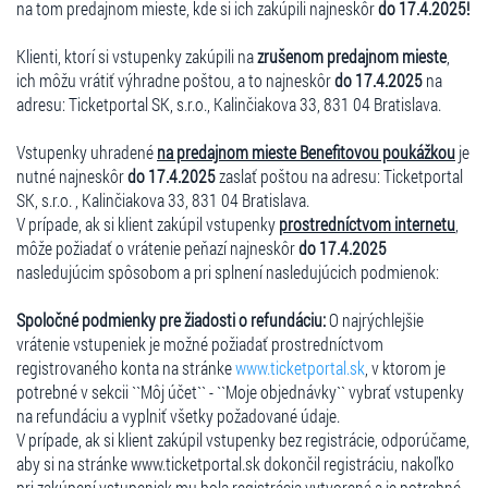
na tom predajnom mieste, kde si ich zakúpili najneskôr
do 17.4.2025!
Klienti, ktorí si vstupenky zakúpili na
zrušenom predajnom mieste
,
ich môžu vrátiť výhradne poštou, a to najneskôr
do 17.4.2025
na
adresu: Ticketportal SK, s.r.o., Kalinčiakova 33, 831 04 Bratislava.
Vstupenky uhradené
na predajnom mieste Benefitovou poukážkou
je
nutné najneskôr
do 17.4.2025
zaslať poštou na adresu: Ticketportal
SK, s.r.o. , Kalinčiakova 33, 831 04 Bratislava.
V prípade, ak si klient zakúpil vstupenky
prostredníctvom internetu
,
môže požiadať o vrátenie peňazí najneskôr
do 17.4.2025
nasledujúcim spôsobom a pri splnení nasledujúcich podmienok:
Spoločné podmienky pre žiadosti o refundáciu:
O najrýchlejšie
vrátenie vstupeniek je možné požiadať prostredníctvom
registrovaného konta na stránke
www.ticketportal.sk
, v ktorom je
potrebné v sekcii ``Môj účet`` - ``Moje objednávky`` vybrať vstupenky
na refundáciu a vyplniť všetky požadované údaje.
V prípade, ak si klient zakúpil vstupenky bez registrácie, odporúčame,
aby si na stránke www.ticketportal.sk dokončil registráciu, nakoľko
pri zakúpení vstupeniek mu bola registrácia vytvorená a je potrebné