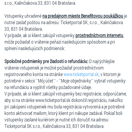
s.r.o., Kalinčiakova 33, 831 04 Bratislava.
Vstupenky uhradené
na predajnom mieste Benefitovou poukážkou
je
nutné zaslať poštou na adresu: Ticketportal SK, s.r.o. , Kalinčiakova
33, 831 04 Bratislava.
V prípade, ak si klient zakúpil vstupenky
prostredníctvom internetu
,
môže požiadať o vrátenie peňazí nasledujúcim spôsobom a pri
splnení nasledujúcich podmienok:
Spoločné podmienky pre žiadosti o refundáciu:
O najrýchlejšie
vrátenie vstupeniek je možné požiadať prostredníctvom
registrovaného konta na stránke
www.ticketportal.sk
, v ktorom je
potrebné v sekcii ``Môj účet`` - ``Moje objednávky`` vybrať vstupenky
na refundáciu a vyplniť všetky požadované údaje.
V prípade, ak si klient zakúpil vstupenky bez registrácie, odporúčame,
aby si na stránke www.ticketportal.sk dokončil registráciu, nakoľko
pri zakúpení vstupeniek mu bola registrácia vytvorená a je potrebné
konto aktivovať mailom, ktorý klient pri nákupe zadával. Pokiaľ boli
vstupenky zaslané kuriérom je nutné ich doručiť na adresu
Ticketportal SK s.r.o., Kalinčiakova 33, 831 04 Bratislava.