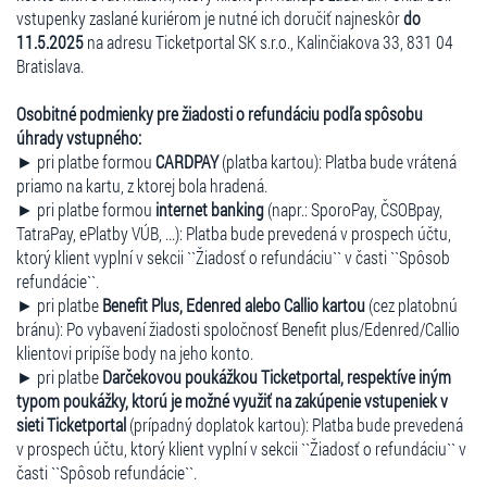
vstupenky zaslané kuriérom je nutné ich doručiť najneskôr
do
11.5.2025
na adresu Ticketportal SK s.r.o., Kalinčiakova 33, 831 04
Bratislava.
Osobitné podmienky pre žiadosti o refundáciu podľa spôsobu
úhrady vstupného:
► pri platbe formou
CARDPAY
(platba kartou): Platba bude vrátená
priamo na kartu, z ktorej bola hradená.
► pri platbe formou
internet banking
(napr.: SporoPay, ČSOBpay,
TatraPay, ePlatby VÚB, ...): Platba bude prevedená v prospech účtu,
ktorý klient vyplní v sekcii ``Žiadosť o refundáciu`` v časti ``Spôsob
refundácie``.
► pri platbe
Benefit Plus, Edenred alebo Callio kartou
(cez platobnú
bránu): Po vybavení žiadosti spoločnosť Benefit plus/Edenred/Callio
klientovi pripíše body na jeho konto.
► pri platbe
Darčekovou poukážkou Ticketportal, respektíve iným
typom poukážky, ktorú je možné využiť na zakúpenie vstupeniek v
sieti Ticketportal
(prípadný doplatok kartou): Platba bude prevedená
v prospech účtu, ktorý klient vyplní v sekcii ``Žiadosť o refundáciu`` v
časti ``Spôsob refundácie``.