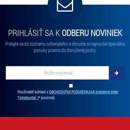
PRIHLÁSIŤ SA K
ODBERU NOVINIEK
Pridajte sa do zoznamu odberateľov a doručte si najnovšie špeciálne
ponuky priamo do doručenej pošty.
Vložte svoj email
Zadajte svoju e-mailovú adresu, na ktorú vám budeme zasielať novinky.
Ten
Používateľ súhlasí s
OBCHODNÝMI PODMIENKAMI predajnej siete
Ticketportal.
(* povinné)