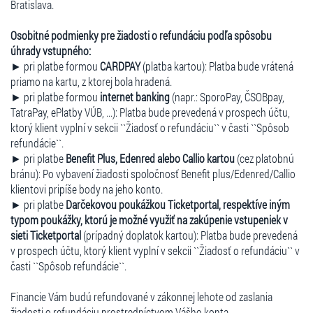
Bratislava.
Osobitné podmienky pre žiadosti o refundáciu podľa spôsobu
úhrady vstupného:
► pri platbe formou
CARDPAY
(platba kartou): Platba bude vrátená
priamo na kartu, z ktorej bola hradená.
► pri platbe formou
internet banking
(napr.: SporoPay, ČSOBpay,
TatraPay, ePlatby VÚB, ...): Platba bude prevedená v prospech účtu,
ktorý klient vyplní v sekcii ``Žiadosť o refundáciu`` v časti ``Spôsob
refundácie``.
► pri platbe
Benefit Plus, Edenred alebo Callio kartou
(cez platobnú
bránu): Po vybavení žiadosti spoločnosť Benefit plus/Edenred/Callio
klientovi pripíše body na jeho konto.
► pri platbe
Darčekovou poukážkou Ticketportal, respektíve iným
typom poukážky, ktorú je možné využiť na zakúpenie vstupeniek v
sieti Ticketportal
(prípadný doplatok kartou): Platba bude prevedená
v prospech účtu, ktorý klient vyplní v sekcii ``Žiadosť o refundáciu`` v
časti ``Spôsob refundácie``.
Financie Vám budú refundované v zákonnej lehote od zaslania
žiadosti o refundáciu prostredníctvom Vášho konta.