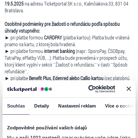
19.5.2025
na adresu Ticketportal SK s.r.o., Kalinčiakova 33, 831 04
Bratislava.
Osobitné podmienky pre žiadosti o refundáciu podľa spôsobu
úhrady vstupného:
► pri platbe formou
CARDPAY
(platba kartou): Platba bude vrátená
priamo na kartu, z ktorej bola hradená.
► pri platbe formou
internet banking
(napr.: SporoPay, ČSOBpay,
TatraPay, ePlatby VÚB, ...): Platba bude prevedená v prospech účtu,
ktorý klient vyplní v sekcii ``Žiadosť o refundáciu`` v časti ``Spôsob
refundácie``.
► pri platbe
Benefit Plus, Edenred alebo Callio kartou
(cez platobnú
bránu): Po vybavení žiadosti spoločnosť Benefit plus/Edenred/Callio
klientovi pripíše body na jeho konto.
► pri platbe
Darčekovou poukážkou Ticketportal, respektíve iným
typom poukážky, ktorú je možné využiť na zakúpenie vstupeniek v
Souhlas
Detaily
Nastavení reklam
Více o cookies
sieti Ticketportal
(prípadný doplatok kartou): Platba bude prevedená
v prospech účtu, ktorý klient vyplní v sekcii ``Žiadosť o refundáciu`` v
časti ``Spôsob refundácie``.
Zodpovědné používání vašich údajů
My a
naši 1022 partneři
zpracováváme vaše údaje (jako