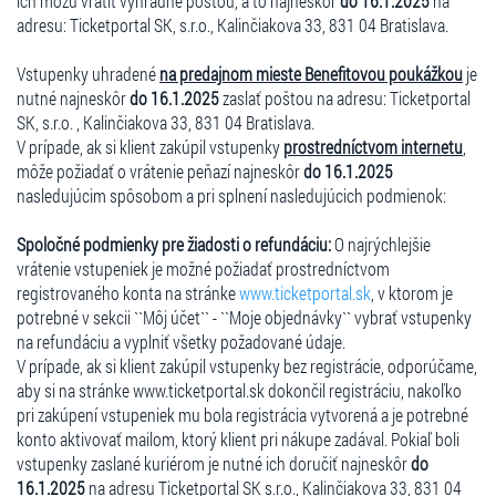
ich môžu vrátiť výhradne poštou, a to najneskôr
do 16.1.2025
na
adresu: Ticketportal SK, s.r.o., Kalinčiakova 33, 831 04 Bratislava.
Vstupenky uhradené
na predajnom mieste Benefitovou poukážkou
je
nutné najneskôr
do 16.1.2025
zaslať poštou na adresu: Ticketportal
SK, s.r.o. , Kalinčiakova 33, 831 04 Bratislava.
V prípade, ak si klient zakúpil vstupenky
prostredníctvom internetu
,
môže požiadať o vrátenie peňazí najneskôr
do 16.1.2025
nasledujúcim spôsobom a pri splnení nasledujúcich podmienok:
Spoločné podmienky pre žiadosti o refundáciu:
O najrýchlejšie
vrátenie vstupeniek je možné požiadať prostredníctvom
registrovaného konta na stránke
www.ticketportal.sk
, v ktorom je
potrebné v sekcii ``Môj účet`` - ``Moje objednávky`` vybrať vstupenky
na refundáciu a vyplniť všetky požadované údaje.
V prípade, ak si klient zakúpil vstupenky bez registrácie, odporúčame,
aby si na stránke www.ticketportal.sk dokončil registráciu, nakoľko
pri zakúpení vstupeniek mu bola registrácia vytvorená a je potrebné
konto aktivovať mailom, ktorý klient pri nákupe zadával. Pokiaľ boli
vstupenky zaslané kuriérom je nutné ich doručiť najneskôr
do
16.1.2025
na adresu Ticketportal SK s.r.o., Kalinčiakova 33, 831 04