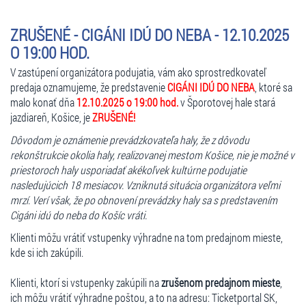
plnohodnotným javiskom, osvetlením, ozvučením, občerstvením a
službami pre návštevníkov.
ZRUŠENÉ - CIGÁNI IDÚ DO NEBA - 12.10.2025
V prostredí veľkej a príjemnej záhrady si môžete vychutnať
O 19:00 HOD.
občerstvenie hodinu pred každým predstavením, cez prestávky, a aj
po skončení predstavenia.
V zastúpení organizátora podujatia, vám ako sprostredkovateľ
predaja oznamujeme, že predstavenie
CIGÁNI IDÚ DO NEBA
, ktoré sa
Parkovanie
malo konať dňa
12.10.2025 o 19:00 hod.
v Šporotovej hale stará
Parkovisko je v suteréne a na streche nákupného centra VIVO!
jazdiareň, Košice, je
ZRUŠENÉ!
Príchod
Dôvodom je oznámenie prevádzkovateľa haly, že z dôvodu
rekonštrukcie okolia haly, realizovanej mestom Košice, nie je možné v
- cez nákupné centrum VIVO! - východ smer na Junácku ul. k
priestoroch haly usporiadať akékoľvek kultúrne podujatie
štadiónu Pasienky
nasledujúcich 18 mesiacov. Vzniknutá situácia organizátora veľmi
- MHD: električka č. 4, autobus č. 50, 51, 98
mrzí. Verí však, že po obnovení prevádzky haly sa s predstavením
Cigáni idú do neba do Košíc vráti.
Všetky informácie na:
Klienti môžu vrátiť vstupenky výhradne na tom predajnom mieste,
www.STARSauditorium.sk
kde si ich zakúpili.
Trvanie predstavenia: 90 min. bez prestávky
Klienti, ktorí si vstupenky zakúpili na
zrušenom predajnom mieste
,
ich môžu vrátiť výhradne poštou, a to na adresu: Ticketportal SK,