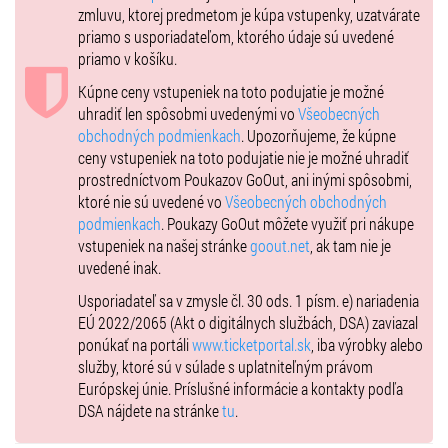
zmluvu, ktorej predmetom je kúpa vstupenky, uzatvárate
Orchester Cigánski diabli
priamo s usporiadateľom, ktorého údaje sú uvedené
- prináša originálne nové virtuózne skladby, fúzie a jedinečné
priamo v košíku.
aranžmány, v ktorých sa snúbia nezvyčajné hudobné kombinácie s
Kúpne ceny vstupeniek na toto podujatie je možné
veľkou dávkou temperamentu.
uhradiť len spôsobmi uvedenými vo
Všeobecných
Hudobný svet obohacujú nielen vlastnými hudobnými projektmi, ale
obchodných podmienkach
. Upozorňujeme, že kúpne
i projektmi, ktoré vytvorili pre symfonické a komorné orchestre a
ceny vstupeniek na toto podujatie nie je možné uhradiť
taktiež pre množstvo iných skvelých umelcov, s ktorými
prostredníctvom Poukazov GoOut, ani inými spôsobmi,
spolupracujú.
ktoré nie sú uvedené vo
Všeobecných obchodných
podmienkach
. Poukazy GoOut môžete využiť pri nákupe
Kombinujú tiež diela klasikov s inými hudobnými žánrami a vkladajú
vstupeniek na našej stránke
goout.net
, ak tam nie je
do nich nezameniteľné zmeny v rytme i harmónii, obohatené im
uvedené inak.
vlastnou virtuozitou.
Usporiadateľ sa v zmysle čl. 30 ods. 1 písm. e) nariadenia
Ján Ďurovčík (choreografia a réžia):
EÚ 2022/2065 (Akt o digitálnych službách, DSA) zaviazal
„Pred rokmi som sa ako choreograf podieľal na muzikálovej verzii
ponúkať na portáli
www.ticketportal.sk
, iba výrobky alebo
tohto diela, a už vtedy vo mne driemala myšlienka, že túto tému, túto
služby, ktoré sú v súlade s uplatniteľným právom
kultúru a tento príbeh by bolo úžasné spracovať ako tanečné
Európskej únie. Príslušné informácie a kontakty podľa
predstavenie.
DSA nájdete na stránke
tu
.
No a koho iného si človek môže viac želať na takúto spoluprácu, ako