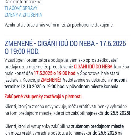
Ďalšie informácie na:
TLAČOVÉ SPRÁVY
ZMENY A ZRUŠENIA
Vzniknutá situácia nás veľmi mrzí. Za pochopenie ďakujeme.
ZMENENÉ - CIGÁNI IDÚ DO NEBA - 17.5.2025
O 19:00 HOD.
V zastúpení organizátora podujatia, vám ako sprostredkovateľ
predaja oznamujeme, že predstavenie
CIGÁNI IDÚ DO NEBA
, ktoré sa
malo konať dňa
17.5.2025 o 19:00 hod.
v Šporotovej hale stará
jazdiareň, Košice, je
ZMENENÉ!
Predstavenie sa uskutoční
v novom
termíne: 12.10.2025 o 19:00 hod. v pôvodnom mieste konania.
Zakúpené vstupenky zostávajú v platnosti.
Klienti, ktorým zmena nevyhovuje, môžu vrátiť vstupenky výhradne
na tom predajnom mieste, kde si ich zakúpili najneskôr
do 25.5.2025!
Klienti, ktorí si vstupenky zakúpili na
zrušenom predajnom mieste
,
ich môžu vrátiť výhradne poštou, a to najneskôr
do 25.5.2025
na