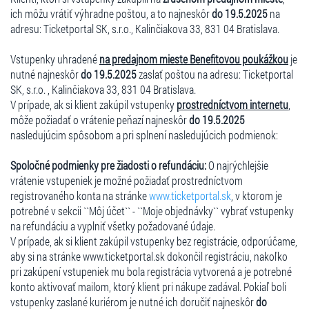
ich môžu vrátiť výhradne poštou, a to najneskôr
do 19.5.2025
na
adresu: Ticketportal SK, s.r.o., Kalinčiakova 33, 831 04 Bratislava.
Vstupenky uhradené
na predajnom mieste Benefitovou poukážkou
je
nutné najneskôr
do 19.5.2025
zaslať poštou na adresu: Ticketportal
SK, s.r.o. , Kalinčiakova 33, 831 04 Bratislava.
V prípade, ak si klient zakúpil vstupenky
prostredníctvom internetu
,
môže požiadať o vrátenie peňazí najneskôr
do 19.5.2025
nasledujúcim spôsobom a pri splnení nasledujúcich podmienok:
Spoločné podmienky pre žiadosti o refundáciu:
O najrýchlejšie
vrátenie vstupeniek je možné požiadať prostredníctvom
registrovaného konta na stránke
www.ticketportal.sk
, v ktorom je
potrebné v sekcii ``Môj účet`` - ``Moje objednávky`` vybrať vstupenky
na refundáciu a vyplniť všetky požadované údaje.
V prípade, ak si klient zakúpil vstupenky bez registrácie, odporúčame,
aby si na stránke www.ticketportal.sk dokončil registráciu, nakoľko
pri zakúpení vstupeniek mu bola registrácia vytvorená a je potrebné
konto aktivovať mailom, ktorý klient pri nákupe zadával. Pokiaľ boli
vstupenky zaslané kuriérom je nutné ich doručiť najneskôr
do