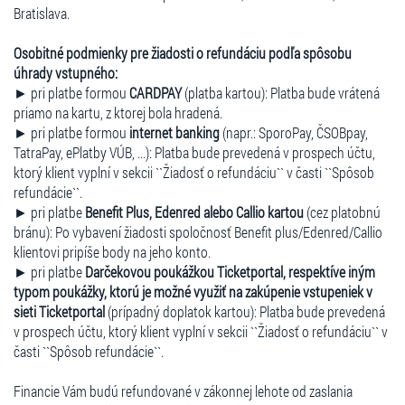
Bratislava.
Osobitné podmienky pre žiadosti o refundáciu podľa spôsobu
úhrady vstupného:
► pri platbe formou
CARDPAY
(platba kartou): Platba bude vrátená
priamo na kartu, z ktorej bola hradená.
► pri platbe formou
internet banking
(napr.: SporoPay, ČSOBpay,
TatraPay, ePlatby VÚB, ...): Platba bude prevedená v prospech účtu,
ktorý klient vyplní v sekcii ``Žiadosť o refundáciu`` v časti ``Spôsob
refundácie``.
► pri platbe
Benefit Plus, Edenred alebo Callio kartou
(cez platobnú
bránu): Po vybavení žiadosti spoločnosť Benefit plus/Edenred/Callio
klientovi pripíše body na jeho konto.
► pri platbe
Darčekovou poukážkou Ticketportal, respektíve iným
typom poukážky, ktorú je možné využiť na zakúpenie vstupeniek v
sieti Ticketportal
(prípadný doplatok kartou): Platba bude prevedená
v prospech účtu, ktorý klient vyplní v sekcii ``Žiadosť o refundáciu`` v
časti ``Spôsob refundácie``.
Financie Vám budú refundované v zákonnej lehote od zaslania