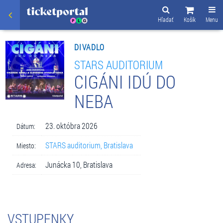
Hľadať
Košík
Menu
DIVADLO
STARS AUDITORIUM
CIGÁNI IDÚ DO
NEBA
23. októbra 2026
Dátum:
STARS auditorium, Bratislava
Miesto:
Junácka 10, Bratislava
Adresa:
VSTUPENKY