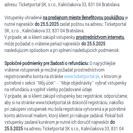
adresu: Ticketportal SK, s.r.o., Kalinčiakova 33, 831 04 Bratislava.
Vstupenky uhradené
na predajnom mieste Benefitovou poukážkou
je
nutné najneskôr
do 25.5.2025
zaslať poštou na adresu: Ticketportal
SK, s.r.o. , Kalinčiakova 33, 831 04 Bratislava.
V prípade, ak si klient zakúpil vstupenky
prostredníctvom internetu
,
môže požiadať o vrátenie peňazí najneskôr
do 25.5.2025
nasledujúcim spôsobom a pri splnení nasledujúcich podmienok:
Spoločné podmienky pre žiadosti o refundáciu:
O najrýchlejšie
vrátenie vstupeniek je možné požiadať prostredníctvom
registrovaného konta na stránke
www.ticketportal.sk
, v ktorom je
potrebné v sekcii ``Môj účet`` - ``Moje objednávky`` vybrať vstupenky
na refundáciu a vyplniť všetky požadované údaje.
V prípade, ak si klient zakúpil vstupenky bez registrácie, odporúčame,
aby si na stránke www.ticketportal.sk dokončil registráciu, nakoľko
pri zakúpení vstupeniek mu bola registrácia vytvorená a je potrebné
konto aktivovať mailom, ktorý klient pri nákupe zadával. Pokiaľ boli
vstupenky zaslané kuriérom je nutné ich doručiť najneskôr
do
25.5.2025
na adresu Ticketportal SK s.r.o., Kalinčiakova 33, 831 04