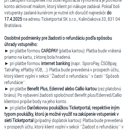
konto aktivovať mailom, ktorý klient pri nákupe zadával. Pokiaľ boli
vstupenky zaslané kuriérom je nutné ich doručiť najneskôr
do
17.4.2025
na adresu Ticketportal SK s.r.o., Kalinčiakova 33, 831 04
Bratislava.
Osobitné podmienky pre žiadosti o refundáciu podľa spôsobu
úhrady vstupného:
► pri platbe formou
CARDPAY
(platba kartou): Platba bude vrátená
priamo na kartu, z ktorej bola hradená.
► pri platbe formou
internet banking
(napr.: SporoPay, ČSOBpay,
TatraPay, ePlatby VÚB, ...): Platba bude prevedená v prospech účtu,
ktorý klient vyplní v sekcii ``Žiadosť o refundáciu`` v časti ``Spôsob
refundácie``.
► pri platbe
Benefit Plus, Edenred alebo Callio kartou
(cez platobnú
bránu): Po vybavení žiadosti spoločnosť Benefit plus/Edenred/Callio
klientovi pripíše body na jeho konto.
► pri platbe
Darčekovou poukážkou Ticketportal, respektíve iným
typom poukážky, ktorú je možné využiť na zakúpenie vstupeniek v
sieti Ticketportal
(prípadný doplatok kartou): Platba bude prevedená
v prospech účtu, ktorý klient vyplní v sekcii ``Žiadosť o refundáciu`` v