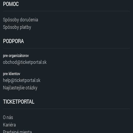
POMOC
Spôsoby doručenia
Spôsoby platby
PODPORA
pre organizátorov
obchod@ticketportal.sk
pre klientov
help@ticketportal.sk
Najčastejšie otázky
TICKETPORTAL
O nás
Kariéra
Predajné miesta