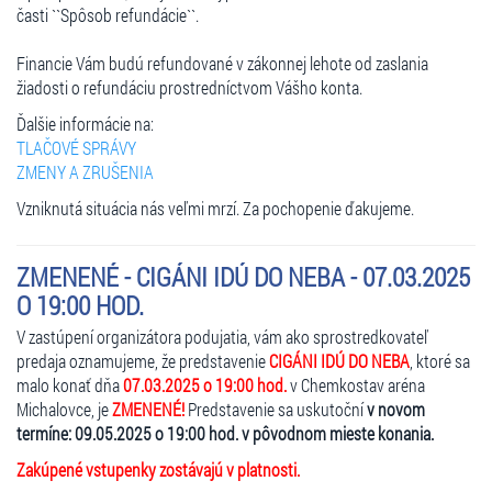
časti ``Spôsob refundácie``.
Financie Vám budú refundované v zákonnej lehote od zaslania
žiadosti o refundáciu prostredníctvom Vášho konta.
Ďalšie informácie na:
TLAČOVÉ SPRÁVY
ZMENY A ZRUŠENIA
Vzniknutá situácia nás veľmi mrzí. Za pochopenie ďakujeme.
ZMENENÉ - CIGÁNI IDÚ DO NEBA - 07.03.2025
O 19:00 HOD.
V zastúpení organizátora podujatia, vám ako sprostredkovateľ
predaja oznamujeme, že predstavenie
CIGÁNI IDÚ DO NEBA
, ktoré sa
malo konať dňa
07.03.2025 o 19:00 hod.
v Chemkostav aréna
Michalovce, je
ZMENENÉ!
Predstavenie sa uskutoční
v novom
termíne: 09.05.2025 o 19:00 hod. v pôvodnom mieste konania.
Zakúpené vstupenky zostávajú v platnosti.