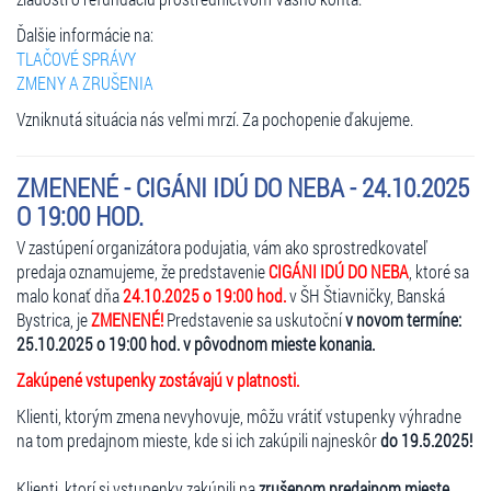
Ďalšie informácie na:
TLAČOVÉ SPRÁVY
ZMENY A ZRUŠENIA
Vzniknutá situácia nás veľmi mrzí. Za pochopenie ďakujeme.
ZMENENÉ - CIGÁNI IDÚ DO NEBA - 24.10.2025
O 19:00 HOD.
V zastúpení organizátora podujatia, vám ako sprostredkovateľ
predaja oznamujeme, že predstavenie
CIGÁNI IDÚ DO NEBA
, ktoré sa
malo konať dňa
24.10.2025 o 19:00 hod.
v ŠH Štiavničky, Banská
Bystrica, je
ZMENENÉ!
Predstavenie sa uskutoční
v novom termíne:
25.10.2025 o 19:00 hod. v pôvodnom mieste konania.
Zakúpené vstupenky zostávajú v platnosti.
Klienti, ktorým zmena nevyhovuje, môžu vrátiť vstupenky výhradne
na tom predajnom mieste, kde si ich zakúpili najneskôr
do 19.5.2025!
Klienti, ktorí si vstupenky zakúpili na
zrušenom predajnom mieste
,