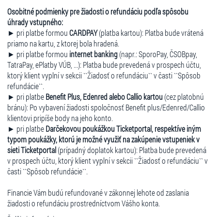
Osobitné podmienky pre žiadosti o refundáciu podľa spôsobu
úhrady vstupného:
► pri platbe formou
CARDPAY
(platba kartou): Platba bude vrátená
priamo na kartu, z ktorej bola hradená.
► pri platbe formou
internet banking
(napr.: SporoPay, ČSOBpay,
TatraPay, ePlatby VÚB, ...): Platba bude prevedená v prospech účtu,
ktorý klient vyplní v sekcii ``Žiadosť o refundáciu`` v časti ``Spôsob
refundácie``.
► pri platbe
Benefit Plus, Edenred alebo Callio kartou
(cez platobnú
bránu): Po vybavení žiadosti spoločnosť Benefit plus/Edenred/Callio
klientovi pripíše body na jeho konto.
► pri platbe
Darčekovou poukážkou Ticketportal, respektíve iným
typom poukážky, ktorú je možné využiť na zakúpenie vstupeniek v
sieti Ticketportal
(prípadný doplatok kartou): Platba bude prevedená
v prospech účtu, ktorý klient vyplní v sekcii ``Žiadosť o refundáciu`` v
časti ``Spôsob refundácie``.
Financie Vám budú refundované v zákonnej lehote od zaslania
žiadosti o refundáciu prostredníctvom Vášho konta.