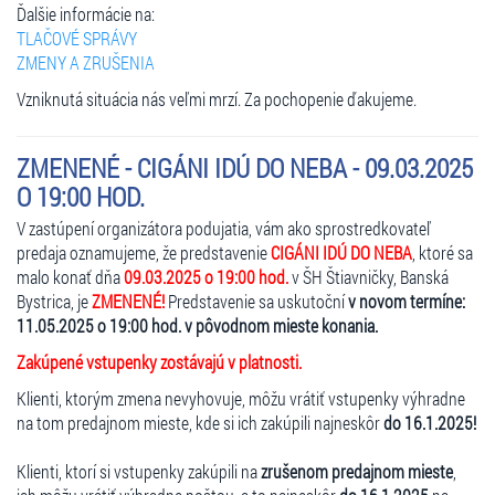
Ďalšie informácie na:
TLAČOVÉ SPRÁVY
ZMENY A ZRUŠENIA
Vzniknutá situácia nás veľmi mrzí. Za pochopenie ďakujeme.
ZMENENÉ - CIGÁNI IDÚ DO NEBA - 09.03.2025
O 19:00 HOD.
V zastúpení organizátora podujatia, vám ako sprostredkovateľ
predaja oznamujeme, že predstavenie
CIGÁNI IDÚ DO NEBA
, ktoré sa
malo konať dňa
09.03.2025 o 19:00 hod.
v ŠH Štiavničky, Banská
Bystrica, je
ZMENENÉ!
Predstavenie sa uskutoční
v novom termíne:
11.05.2025 o 19:00 hod. v pôvodnom mieste konania.
Zakúpené vstupenky zostávajú v platnosti.
Klienti, ktorým zmena nevyhovuje, môžu vrátiť vstupenky výhradne
na tom predajnom mieste, kde si ich zakúpili najneskôr
do 16.1.2025!
Klienti, ktorí si vstupenky zakúpili na
zrušenom predajnom mieste
,