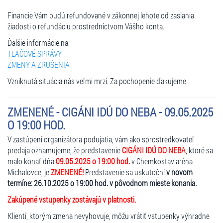
Financie Vám budú refundované v zákonnej lehote od zaslania
žiadosti o refundáciu prostredníctvom Vášho konta.
Ďalšie informácie na:
TLAČOVÉ SPRÁVY
ZMENY A ZRUŠENIA
Vzniknutá situácia nás veľmi mrzí. Za pochopenie ďakujeme.
ZMENENÉ - CIGÁNI IDÚ DO NEBA - 09.05.2025
O 19:00 HOD.
V zastúpení organizátora podujatia, vám ako sprostredkovateľ
predaja oznamujeme, že predstavenie
CIGÁNI IDÚ DO NEBA
, ktoré sa
malo konať dňa
09.05.2025 o 19:00 hod.
v Chemkostav aréna
Michalovce, je
ZMENENÉ!
Predstavenie sa uskutoční
v novom
termíne: 26.10.2025 o 19:00 hod. v pôvodnom mieste konania.
Zakúpené vstupenky zostávajú v platnosti.
Klienti, ktorým zmena nevyhovuje, môžu vrátiť vstupenky výhradne