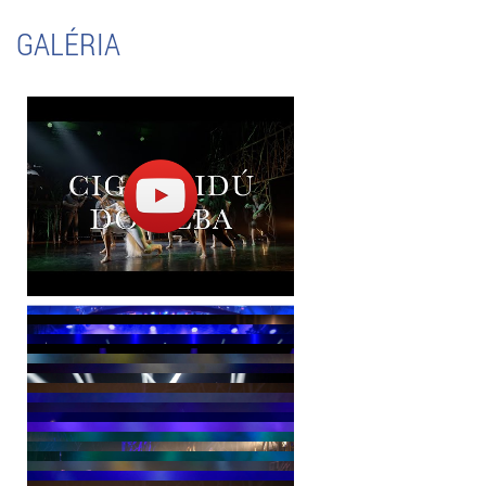
Cigánskych diablov.
GALÉRIA
To, čo nám vzniká pod rukami, nás napĺňa hrdosťou.
A bola tu tiež túžba znova po rokoch spojiť pracovné sily so Saškou
Gruskovou, slovenskou, dnes už svetoznámou výtvarníčkou,
s ktorou sme vytvorili viacero nádherných diel. Verím, že nový
divadelný priestor
STARS auditorium
dodá tomuto predstaveniu ešte
väčší lesk.“
Ernest Šarközi (hudba):
„Cigáni idú do neba je titul, ktorý je so mnou spätý od útleho detstva.
Pamätám si, ako som bol ako päťročný s rodičmi po prvýkrát na
tomto filme v kine. Vtedy som si začal uvedomovať svoj rómsky
pôvod a rodičom som dával množstvo otázok.
Dlhé roky som nosil v hlave myšlienku na spracovanie tohto diela.
Keď prišla ponuka od Jana Ďurovčíka, oblial ma pocit šťastia, ale
zároveň aj obrovskej zodpovednosti, aby som vyhovel režisérovi, ale
aj divákom, ktorí sú zvyknutí na originálnu verziu.
Pamätám si, keď mi Janko Ďurovčík zadal prvú úlohu. Keď som mu