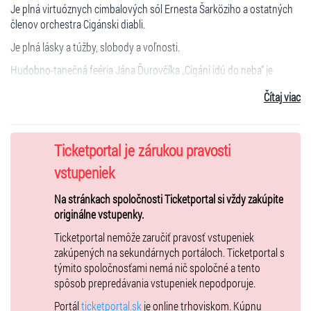
Je plná virtuóznych cimbalových sól Ernesta Šarköziho a ostatných
členov orchestra Cigánski diabli.
Je plná lásky a túžby, slobody a voľnosti.
Hudobno-tanečná feéria Jána Ďurovčíka „Cigáni idú do neba“ je
inšpirovaná legendárnym príbehom moldavského režiséra Emila
Čítaj viac
Loteanu, ktorý v 70. rokoch vypredával kiná a získaval ceny na
filmových festivaloch.
Pôvodný film je postavený na motívoch poviedok Maxima Gorkého a
Ticketportal je zárukou pravosti
odohráva sa na severovýchode bývalej rakúsko-uhorskej monarchie.
vstupeniek
Slovenské divadlo tanca Jána Ďurovčíka
Na stránkach spoločnosti Ticketportal si vždy zakúpite
- naše najprestížnejšie tanečné teleso moderného baletu. Jeho
originálne vstupenky.
umeniu tlieskali diváci na celom svete ˗ od New Yorku, Pekingu,
Londýna, Ríma po Tokio a ďalšie svetové metropoly.
Ticketportal nemôže zaručiť pravosť vstupeniek
zakúpených na sekundárnych portáloch. Ticketportal s
Pozitívne, niekedy až nadšené ohlasy vo svetových periodikách, ako
týmito spoločnosťami nemá nič spoločné a tento
New York Times, El Pais, China Daily, či Helsingin Sanomat, sú
spôsob prepredávania vstupeniek nepodporuje.
zárukou zážitku, na ktorý sa môžu tešiť diváci vo svete a v Bratislave,
ale aj v iných slovenských mestách.
Portál
ticketportal.sk
je online trhoviskom. Kúpnu