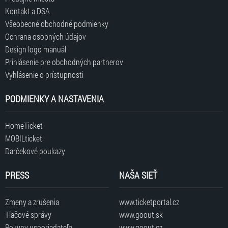
Kontakt a DSA
Všeobecné obchodné podmienky
Ochrana osobných údajov
Design logo manuál
Prihlásenie pre obchodných partnerov
Vyhlásenie o prístupnosti
PODMIENKY A NASTAVENIA
HomeTicket
MOBILticket
Darčekové poukazy
PRESS
NAŠA SIEŤ
Zmeny a zrušenia
www.ticketportal.cz
Tlačové správy
www.goout.sk
Pokyny usporiadateľa
www.goout.cz