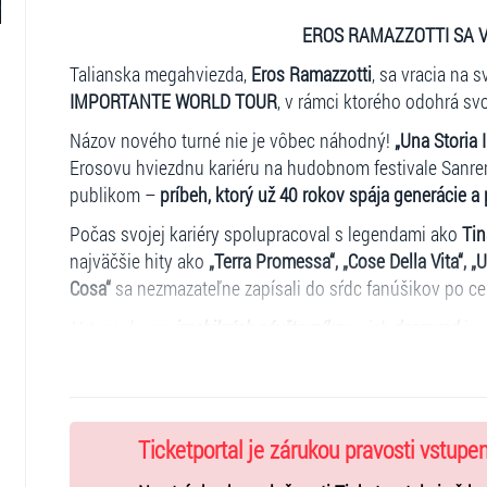
EROS RAMAZZOTTI SA 
Talianska megahviezda,
Eros Ramazzotti
, sa vracia na
IMPORTANTE WORLD TOUR
, v rámci ktorého odohrá sv
Názov nového turné nie je vôbec náhodný!
„Una Storia 
Erosovu hviezdnu kariéru na hudobnom festivale Sanrem
publikom –
príbeh, ktorý už 40 rokov spája generácie a p
Počas svojej kariéry spolupracoval s legendami ako
Tin
najväčšie hity ako
„Terra Promessa“, „Cose Della Vita“,
Cosa“
sa nezmazateľne zapísali do sŕdc fanúšikov po ce
Vstupenky pre
imobilných návštevníkov
a ich
doprovod
je 
Držiteľ vstupenky
imobilný
a
doprovod imobilného
sa musí
Predaj možný len formou HOMEticket!
Ticketportal je zárukou pravosti vstupe