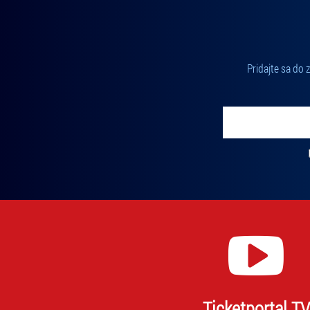
Pridajte sa do
Vložte svoj email
Zadajte svoju e-mailovú adresu, na ktorú vám budeme zasiel
Ticketportal TV