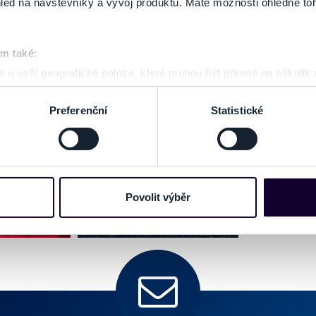
led na návštěvníky a vývoj produktů. Máte možnosti ohledně to
om také:
 o vaší geografické poloze, které mohou být přesné na několik
ení pomocí aktivního skenování pro konkrétní charakteristiky (oti
acováváme vaše osobní údaje, a nastavte si předvolby v
části s
Preferenční
Statistické
odvolat v části Prohlášení o souborech cookie.
e soubory cookies a další obdobné technologie (dále jen „cooki
nebo vaší aktivitě na našich webových stránkách. Tyto informa
mace používáme např. k analýze návštěvnosti webu nebo k perso
Povolit výběr
dílet se svými partnery pro sociální média, inzerci a analýzy. 
cemi, které jste jim poskytli nebo které získali v důsledku toho,
 naleznete níže. Možnosti zpracování upravíte zaškrtnutím přís
atí stránky v záložce „Cookies a jejich nastavení“.