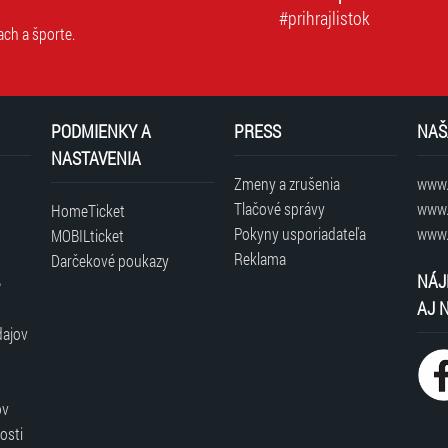
#prihrajlistok
ach a športe.
PODMIENKY A
PRESS
NAŠ
NASTAVENIA
Zmeny a zrušenia
www.t
Tlačové správy
www.
HomeTicket
Pokyny usporiadateľa
www.
MOBILticket
Reklama
Darčekové poukazy
NÁJ
é
AJ 
dajov
ov
osti