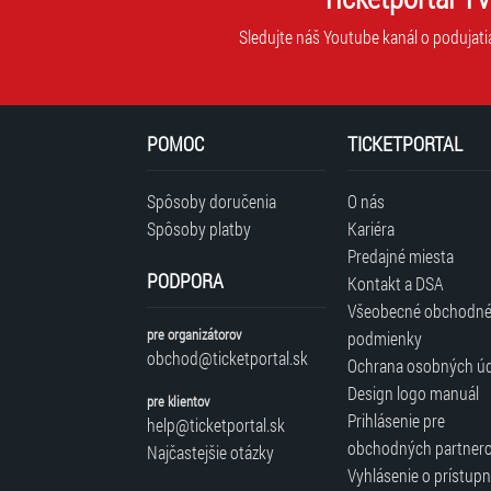
Sledujte náš Youtube kanál o podujati
POMOC
TICKETPORTAL
Spôsoby doručenia
O nás
Spôsoby platby
Kariéra
Predajné miesta
PODPORA
Kontakt a DSA
Všeobecné obchodn
pre organizátorov
podmienky
obchod@ticketportal.sk
Ochrana osobných ú
Design logo manuál
pre klientov
Prihlásenie pre
help@ticketportal.sk
obchodných partner
Najčastejšie otázky
Vyhlásenie o prístupn