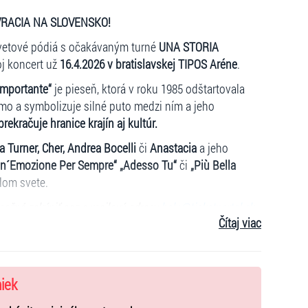
VRACIA NA SLOVENSKO!
 svetové pódiá s očakávaným turné
UNA STORIA
oj koncert už
16.4.2026
v bratislavskej TIPOS Aréne
.
Importante“
je pieseň, ktorá v roku 1985 odštartovala
o a symbolizuje silné puto medzi ním a jeho
rekračuje hranice krajín aj kultúr.
a Turner, Cher, Andrea Bocelli
či
Anastacia
a jeho
 „Un´Emozione Per Sempre“ „Adesso Tu“
či
„Più Bella
lom svete.
možné zakúpiť cez e-mailovú adresu
help@ticketportal.sk
.
Čítaj viac
 pred vstupom na podujatie preukázať
platným preukazom
niek