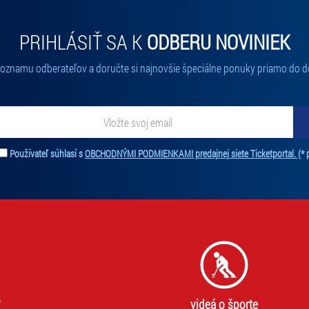
PRIHLÁSIŤ SA K
ODBERU NOVINIEK
 zoznamu odberateľov a doručte si najnovšie špeciálne ponuky priamo do d
ať novinky. Vaša adresa nebude zdieľaná s tretími stranami.
Používateľ súhlasí s
OBCHODNÝMI PODMIENKAMI predajnej siete Ticketportal.
(* 
videá o športe