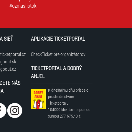
#uzmaslistok
A SIEŤ
APLIKÁCIE TICKETPORTAL
icketportal.cz
CheckTicket pre organizátorov
goout.sk
TICKETPORTAL A DOBRÝ
goout.cz
ANJEL
DETE NÁS
NA
K dnešnému dňu prispelo
prostredníctvom
Ticketportalu
104000 klientov
na pomoc
sumou
277 675,40 €