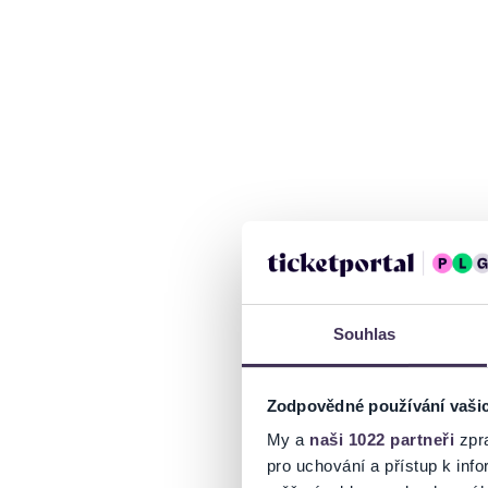
Souhlas
Zodpovědné používání vaši
My a
naši 1022 partneři
zpra
pro uchování a přístup k in