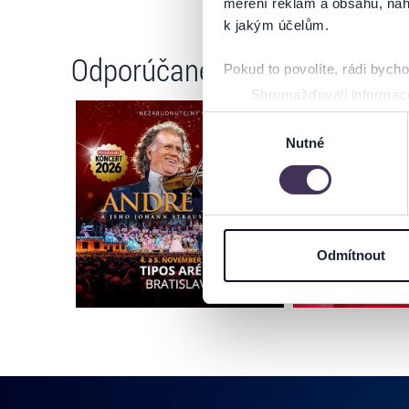
měření reklam a obsahu, náh
k jakým účelům.
Odporúčané
Pokud to povolíte, rádi bych
Shromažďovali informace
Identifikovali vaše zaříz
Výběr
Zjistěte více o tom, jak zpr
Nutné
souhlasu
můžete kdykoliv změnit nebo 
Na těchto stránkách využívám
informace o vašem zařízení 
osobní údaje. Získané infor
Odmítnout
Tyto informace můžeme také s
zkombinovat s dalšími informa
Jaké typy cookies používáme,
můžete kdykoliv změnit v záp