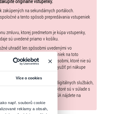
zakúpite originálne vstupenky.
ek zakúpených na sekundárnych portáloch.
 spoločné a tento spôsob prepredávania vstupeniek
 – Trnavská cesta
 C30 na 3. poschodí arény
pnu zmluvu, ktorej predmetom je kúpa vstupenky,
trozónou:
údaje sú uvedené priamo v košíku.
možné uhradiť len spôsobmi uvedenými vo
er food/kanapky)
zorňujeme, že kúpne ceny vstupeniek na toto
, káva a čaj
m Poukazov GoOut, ani inými spôsobmi, ktoré nie sú
enkach
. Poukazy GoOut môžete využiť pri nákupe
 nie je uvedené inak.
Více o cookies
) nariadenia EÚ 2022/2065 (Akt o digitálnych službách,
tal.sk
, iba výrobky alebo služby, ktoré sú v súlade s
né informácie a kontakty podľa DSA nájdete na
jako např. souborů cookie
ju uzamknúť jedinečným 4-miestnym kódom. Je
alizované reklamy a obsah,
pečné miesto pre vaše osobné veci.