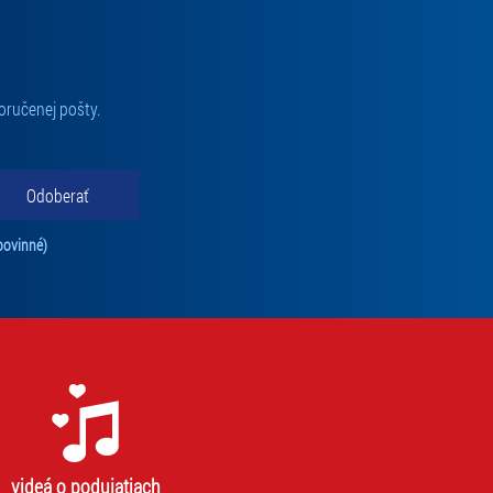
oručenej pošty.
Odoberať
Tento súhlas je povinný na odber newslettra. Bez súhlasu nie je možné vás pr
povinné)
videá o podujatiach