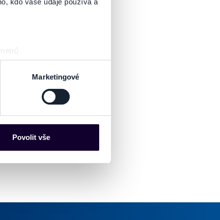
ho, kdo vaše údaje používá a
 metrů
sk prstu)
 podrobnostmi
. Svůj souhlas
Marketingové
es“), které mohou sbírat
ce mohou představovat
nalizaci obsahu a reklam.
Povolit vše
Partneři tyto údaje mohou
 že používáte jejich služby.
lušné varianty. Svoji volbu