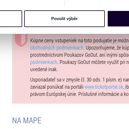
e soubory cookies a další obdobné technologie (dále jen „cooki
Ticketportal nemôže zaručiť pravosť vstupeniek z
nebo vaší aktivitě na našich webových stránkách. Tyto informa
spoločnosťami nemá nič spoločné a tento spôsob
mace používáme např. k analýze návštěvnosti webu nebo k perso
Povolit výběr
Portál
ticketportal.sk
je online trhoviskom. Kúpnu
dílet se svými partnery pro sociální média, inzerci a analýzy. 
priamo s usporiadateľom, ktorého údaje sú uvede
cemi, které jste jim poskytli nebo které získali v důsledku toho,
 naleznete níže. Možnosti zpracování upravíte zaškrtnutím přís
Kúpne ceny vstupeniek na toto podujatie je mož
atí stránky v záložce „Cookies a jejich nastavení“.
obchodných podmienkach
. Upozorňujeme, že kúp
prostredníctvom Poukazov GoOut, ani inými spôs
podmienkach
. Poukazy GoOut môžete využiť pri 
uvedené inak.
Usporiadateľ sa v zmysle čl. 30 ods. 1 písm. e) n
zaviazal ponúkať na portáli
www.ticketportal.sk
, 
právom Európskej únie. Príslušné informácie a k
NA MAPE