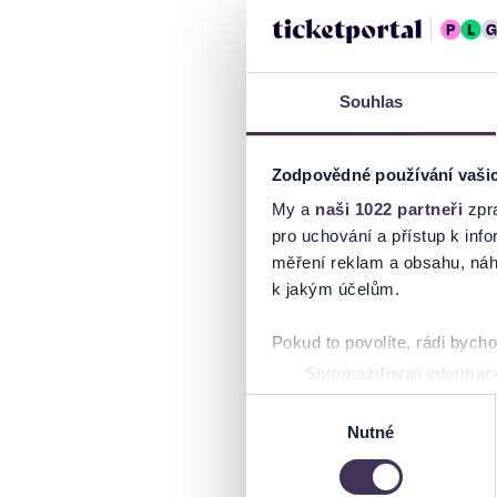
Souhlas
Zodpovědné používání vaši
My a
naši 1022 partneři
zpra
pro uchování a přístup k in
měření reklam a obsahu, náh
k jakým účelům.
Pokud to povolíte, rádi bych
Shromažďovali informace
Identifikovali vaše zaříz
Výběr
Zjistěte více o tom, jak zpr
Nutné
souhlasu
můžete kdykoliv změnit nebo 