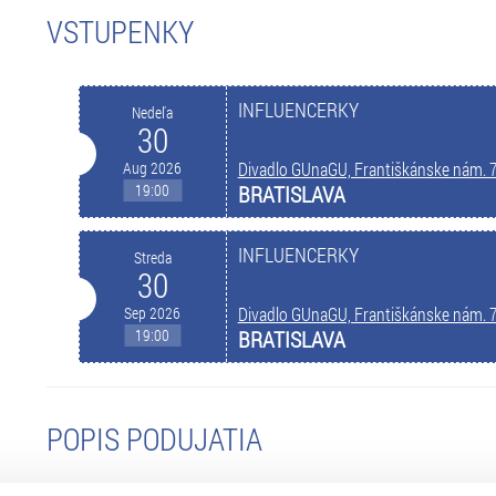
VSTUPENKY
INFLUENCERKY
Nedeľa
30
Aug 2026
Divadlo GUnaGU, Františkánske nám. 
19:00
BRATISLAVA
INFLUENCERKY
Streda
30
Sep 2026
Divadlo GUnaGU, Františkánske nám. 
19:00
BRATISLAVA
POPIS PODUJATIA