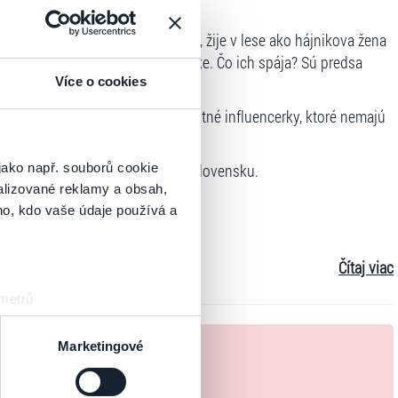
e, Hana odišla z veľkej korporácie, žije v lese ako hájnikova žena
ote, smrti a sexe po sedemdesiatke. Čo ich spája? Sú predsa
Více o cookies
ia Vráblicová ako tri extravagantné influencerky, ktoré nemajú
jako např. souborů cookie
média o divnej dobe a dnešnom Slovensku.
alizované reklamy a obsah,
ho, kdo vaše údaje používá a
Čítaj viac
 metrů
sk prstu)
k
 podrobnostmi
. Svůj souhlas
Marketingové
úpite originálne vstupenky.