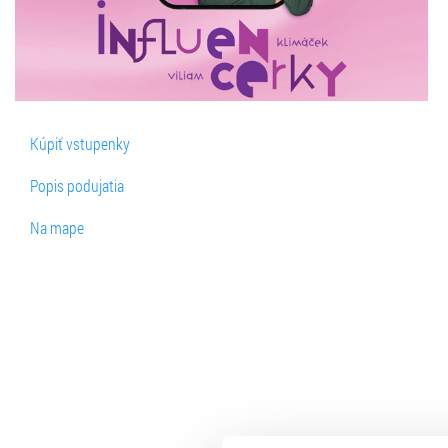
Kúpiť vstupenky
Popis podujatia
Na mape