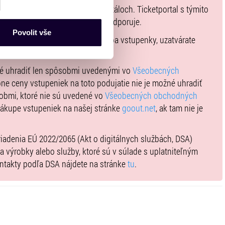
es“), které mohou sbírat
akúpených na sekundárnych portáloch. Ticketportal s týmito
ce mohou představovat
 prepredávania vstupeniek nepodporuje.
nalizaci obsahu a reklam.
Povolit vše
 zmluvu, ktorej predmetom je kúpa vstupenky, uzatvárate
Partneři tyto údaje mohou
né priamo v košíku.
 že používáte jejich služby.
lušné varianty. Svoji volbu
né uhradiť len spôsobmi uvedenými vo
Všeobecných
ne ceny vstupeniek na toto podujatie nie je možné uhradiť
obmi, ktoré nie sú uvedené vo
Všeobecných obchodných
nákupe vstupeniek na našej stránke
goout.net
, ak tam nie je
ariadenia EÚ 2022/2065 (Akt o digitálnych službách, DSA)
iba výrobky alebo služby, ktoré sú v súlade s uplatniteľným
ontakty podľa DSA nájdete na stránke
tu
.