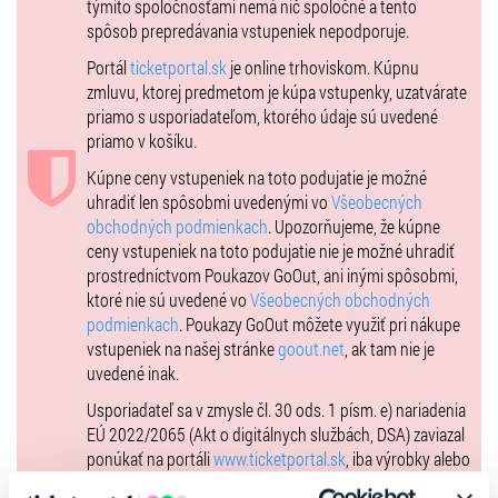
týmito spoločnosťami nemá nič spoločné a tento
Vstupenky na podujatie je možné zakúpiť len formou Hometicket!
spôsob prepredávania vstupeniek nepodporuje.
Tickets for the event can only be purchased via Hometicket!
Portál
ticketportal.sk
je online trhoviskom. Kúpnu
zmluvu, ktorej predmetom je kúpa vstupenky, uzatvárate
priamo s usporiadateľom, ktorého údaje sú uvedené
priamo v košíku.
Kúpne ceny vstupeniek na toto podujatie je možné
uhradiť len spôsobmi uvedenými vo
Všeobecných
obchodných podmienkach
. Upozorňujeme, že kúpne
ceny vstupeniek na toto podujatie nie je možné uhradiť
prostredníctvom Poukazov GoOut, ani inými spôsobmi,
ktoré nie sú uvedené vo
Všeobecných obchodných
podmienkach
. Poukazy GoOut môžete využiť pri nákupe
vstupeniek na našej stránke
goout.net
, ak tam nie je
uvedené inak.
Usporiadateľ sa v zmysle čl. 30 ods. 1 písm. e) nariadenia
EÚ 2022/2065 (Akt o digitálnych službách, DSA) zaviazal
ponúkať na portáli
www.ticketportal.sk
, iba výrobky alebo
služby, ktoré sú v súlade s uplatniteľným právom