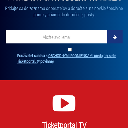
volbu můžete kdykoliv změnit v zápatí stránky v záložce
Pridajte sa do zoznamu odberateľov a doručte si najnovšie špeciálne
„Cookies a jejich nastavení“.
ponuky priamo do doručenej pošty.
Vložte svoj email
Zadajte svoju e-mailovú adresu, na ktorú vám budeme zasielať novinky.
Ten
Používateľ súhlasí s
OBCHODNÝMI PODMIENKAMI predajnej siete
Ticketportal.
(* povinné)
Ticketportal TV