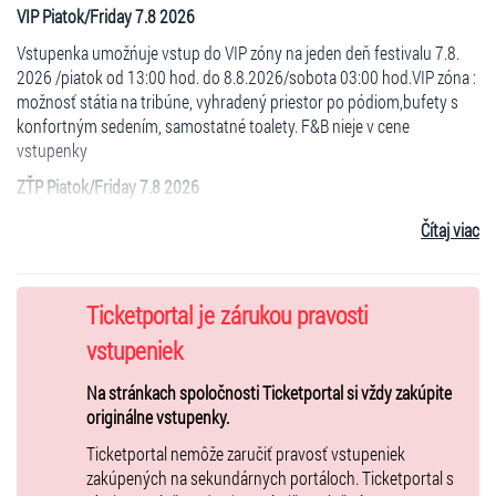
VIP Piatok/Friday 7.8 2026
Vstupenka umožńuje vstup do VIP zóny na jeden deň festivalu 7.8.
2026 /piatok od 13:00 hod. do 8.8.2026/sobota 03:00 hod.VIP zóna :
možnosť státia na tribúne, vyhradený priestor po pódiom,bufety s
konfortným sedením, samostatné toalety. F&B nieje v cene
vstupenky
ZŤP Piatok/Friday 7.8 2026
Vstupenka umožńuje vstup držiteľom ZŤP preukazu na jeden deň
Čítaj viac
festivalu 7.8. 2026 / piatok od 13:00 hod. do 8.8.2026/sobota do
03:00 hod.
KIDS Piatok/Friday 7.8 2026
Ticketportal je zárukou pravosti
Deti do 3 rokov vstup zdarma, deti od 3 do 7 rokov musia mať
vstupeniek
zakúpený detský lístok a byť v sprievode dospelej osoby. Vstupenka
Na stránkach spoločnosti Ticketportal si vždy zakúpite
platí aj pre vstup do VIP zóny. Vstupenka umožńuje vstup na jeden
originálne vstupenky.
deň festivalu 7.8. 2026 /piatok od 13:00 hod. do 8.8.2026/sobota do
03:00 hod.
Ticketportal nemôže zaručiť pravosť vstupeniek
zakúpených na sekundárnych portáloch. Ticketportal s