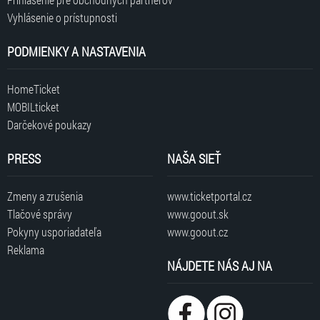
Vyhlásenie o prístupnosti
PODMIENKY A NASTAVENIA
HomeTicket
MOBILticket
Darčekové poukazy
PRESS
NAŠA SIEŤ
Zmeny a zrušenia
www.ticketportal.cz
Tlačové správy
www.goout.sk
Pokyny usporiadateľa
www.goout.cz
Reklama
NÁJDETE NÁS AJ NA