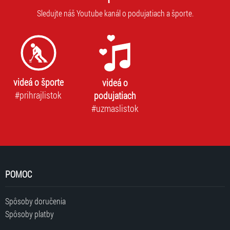
Sledujte náš Youtube kanál o podujatiach a športe.
videá o športe
videá o
#prihrajlistok
podujatiach
#uzmaslistok
POMOC
Spôsoby doručenia
Spôsoby platby