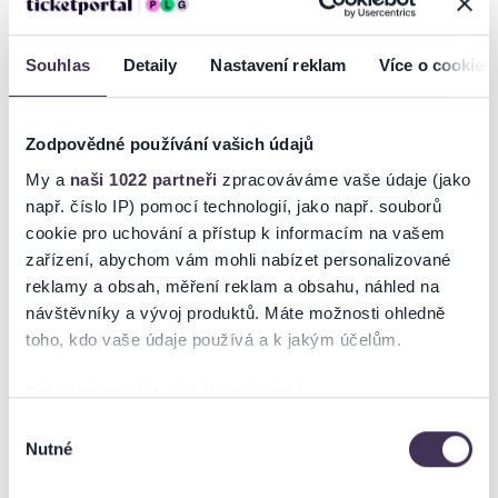
Európskej únie. Príslušné informácie a kontakty podľa
DSA nájdete na stránke
tu
.
Souhlas
Detaily
Nastavení reklam
Více o cookies
GALÉRIA
Zodpovědné používání vašich údajů
My a
naši 1022 partneři
zpracováváme vaše údaje (jako
např. číslo IP) pomocí technologií, jako např. souborů
cookie pro uchování a přístup k informacím na vašem
NA MAPE
zařízení, abychom vám mohli nabízet personalizované
reklamy a obsah, měření reklam a obsahu, náhled na
návštěvníky a vývoj produktů. Máte možnosti ohledně
toho, kdo vaše údaje používá a k jakým účelům.
Pokud to povolíte, rádi bychom také:
ZOBRAZIŤ MAPU
Shromažďovali informace o vaší geografické poloze,
Výběr
Nutné
které mohou být přesné na několik metrů
souhlasu
Identifikovali vaše zařízení pomocí aktivního