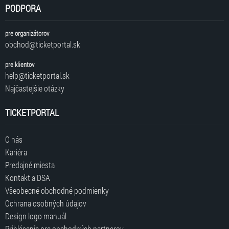
PODPORA
pre organizátorov
obchod@ticketportal.sk
pre klientov
help@ticketportal.sk
Najčastejšie otázky
TICKETPORTAL
O nás
Kariéra
Predajné miesta
Kontakt a DSA
Všeobecné obchodné podmienky
Ochrana osobných údajov
Design logo manuál
Prihlásenie pre obchodných partnerov