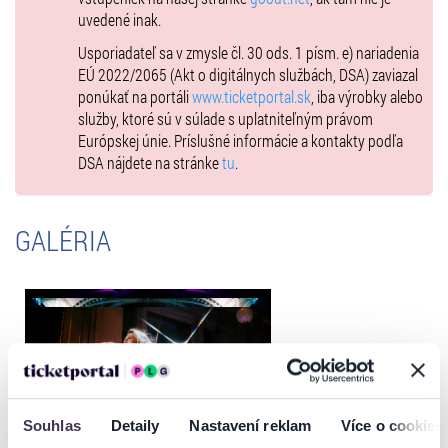
uvedené inak.
Usporiadateľ sa v zmysle čl. 30 ods. 1 písm. e) nariadenia
EÚ 2022/2065 (Akt o digitálnych službách, DSA) zaviazal
ponúkať na portáli
www.ticketportal.sk
, iba výrobky alebo
služby, ktoré sú v súlade s uplatniteľným právom
Európskej únie. Príslušné informácie a kontakty podľa
DSA nájdete na stránke
tu
.
GALÉRIA
Odporúčané
Souhlas
Detaily
Nastavení reklam
Více o cookies