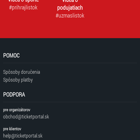
#prihrajlistok
podujatiach
#uzmaslistok
POMOC
Spôsoby doručenia
Spôsoby platby
PODPORA
pre organizátorov
obchod@ticketportal.sk
pre klientov
help@ticketportal.sk