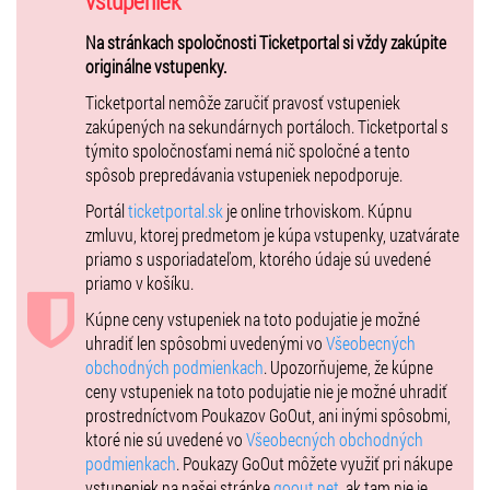
vstupeniek
kvartetom
UNIQUE QUARTET
a so
špeciálnym hosťom Lenkou
Filipovou
zavíta aj na Slovensko.
Na stránkach spoločnosti Ticketportal si vždy zakúpite
originálne vstupenky.
Nové aranžmány známych skladieb Samotní nejsme nic, Hell.o,
Ticketportal nemôže zaručiť pravosť vstupeniek
Lithium, či Good Enough si po vypredanom koncerte v Prahe môžu
zakúpených na sekundárnych portáloch. Ticketportal s
tento rok vypočuť návštevníci na koncertoch v ďalších mestách
týmito spoločnosťami nemá nič spoločné a tento
Českej republiky a aj na Slovensku. Na jedinom koncerte v Bratislave
spôsob prepredávania vstupeniek nepodporuje.
zaznejú známe skladby v špeciálnych aranžoch vytvorených len pre
toto turné a Lenny sa na ňom aj slovenským divákom predstaví
Portál
ticketportal.sk
je online trhoviskom. Kúpnu
nielen ako speváčka s originálnym hlasom, ale aj ako výnimočná
zmluvu, ktorej predmetom je kúpa vstupenky, uzatvárate
autorka a klaviristka.
priamo s usporiadateľom, ktorého údaje sú uvedené
priamo v košíku.
Zažite neopakovateľnú, predvianočne ladenú show
Lenny &
UNIQUE
Kúpne ceny vstupeniek na toto podujatie je možné
QUARTET so špeciálnym hosťom Lenkou Filipovou
v ikonickom
uhradiť len spôsobmi uvedenými vo
Všeobecných
prostredí
Štúdia L+S v Bratislave, 21. novembra 2025.
obchodných podmienkach
. Upozorňujeme, že kúpne
ceny vstupeniek na toto podujatie nie je možné uhradiť
https://www.youtube.com/watch?v=BRLxAkN_f5k
prostredníctvom Poukazov GoOut, ani inými spôsobmi,
ktoré nie sú uvedené vo
Všeobecných obchodných
podmienkach
. Poukazy GoOut môžete využiť pri nákupe
vstupeniek na našej stránke
goout.net
, ak tam nie je