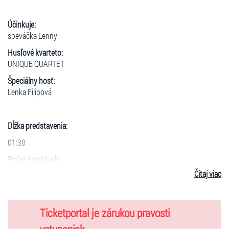
Účinkuje:
speváčka Lenny
Husľové kvarteto:
UNIQUE QUARTET
Špeciálny hosť:
Lenka Filipová
Dĺžka predstavenia:
01:30
Počet prestávok:
Čítaj viac
0
Niekoľkonásobná držiteľka hudobných cien Anděl, speváčka
LENNY
Ticketportal je zárukou pravosti
v rámci
jedinečného turné s jej kapelou a husľovým