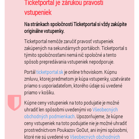
Ticketportal je zárukou pravosti
Bezplatné aktivity pre deti
vstupeniek
Skákacie hrady, kolotoč, detské jazdné simulátory, autodráha,
Na stránkach spoločnosti Ticketportal si vždy zakúpite
kreatívne aktivity, maľovanie na vozidlo, detský kútik, výroba
originálne vstupenky.
popcornu a ďalšie.
Ticketportal nemôže zaručiť pravosť vstupeniek
Festival vyvrcholí koncertmi
Kaliho, Richarda Müllera
a kapely
HEX
,
zakúpených na sekundárnych portáloch. Ticketportal s
ktoré dotvoria silný hudobný zážitok.
týmito spoločnosťami nemá nič spoločné a tento
spôsob prepredávania vstupeniek nepodporuje.
Vstupenka zahŕňa:
Portál
ticketportal.sk
je online trhoviskom. Kúpnu
Celodenný vstup do festivalového areálu (9:00 – 23:00)
zmluvu, ktorej predmetom je kúpa vstupenky, uzatvárate
Večerné koncerty Kaliho, Richarda Müllera a kapely HEX
priamo s usporiadateľom, ktorého údaje sú uvedené
Bohatý sprievodný program počas dňa
priamo v košíku.
Expozície vozidiel BMW
Street food zónu a oddychové zóny
Kúpne ceny vstupeniek na toto podujatie je možné
uhradiť len spôsobmi uvedenými vo
Všeobecných
Hlavný hudobný program:
obchodných podmienkach
. Upozorňujeme, že kúpne
19:00 – Kali
ceny vstupeniek na toto podujatie nie je možné uhradiť
20:00 – Richard Müller
prostredníctvom Poukazov GoOut, ani inými spôsobmi,
21:30 – HEX
ktoré nie sú uvedené vo
Všeobecných obchodných