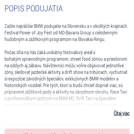
POPIS PODUJATIA
Zažite najväčšie BMW podujatie na Slovensku a v okolitých krajinách.
Festival Power of Joy Fest od MD-Bavaria Group s celodenným
hudobným a zážitkovým programom na Slovakia Ringu.
P
očas dňa na Vás čaká unikátny festivalový areál s
bohatým
sprievodným programom, street food zónou a priestorom
na oddych aj zábavu
. Návštevníci môžu voľne objavovať jednotlivé
zóny,
sledovať jazdecké aktivity a drift show
na tribúnach, vychutnať
si expozície
závodných špeciálov, exkluzívnych BMW modelov a
historických vozidiel
. Pre tých, ktorí si budú chcieť dopriať viac, sú
pripravené zážitkové jazdy a aktivity na závodnom okruhu,
Race Taxi
s profesionálnym jazdcom
na BMW M2,
Drift Taxi
na špeciálne
upravených BMW vozidlách
s výkonom 800 k
a
vyhliadkové lety
vrtuľníkom
. Nebude chýbať mnoho zábavných atrakcií,
Čítaj viac
profesionálne
závodné simulátory
a aktivity pre deti. Popri tom
všetkom si užijete jedinečnú festivalovú atmosféru v sprievode
skvelej hudby.