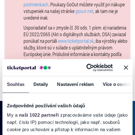
podmienkach
. Poukazy GoOut môžete využiť pri nákupe
ZĽAVOVÝ KÓD "mdbavaria10"
vstupeniek na našej stránke
goout.net
, ak tam nie je
Využite 10 % zľavu na vstupenky s kódom "mdbavaria10" (platí len na
uvedené inak.
predaj prvých 3 000 vstupeniek).
Usporiadateľ sa v zmysle čl. 30 ods. 1 písm. e) nariadenia
EÚ 2022/2065 (Akt o digitálnych službách, DSA) zaviazal
* Osoby do 20 rokov vrátane majú v sprievode vstup na festival
ponúkať na portáli
www.ticketportal.sk
, iba výrobky alebo
zdarma.
služby, ktoré sú v súlade s uplatniteľným právom
Vstup na podujatie im bude umožnený len v sprievode rodinného
Európskej únie. Príslušné informácie a kontakty podľa
príslušníka, ktorý sa preukáže svojou platnou vstupenkou na
DSA nájdete na stránke
tu
.
podujatie. Pre osoby do 20 rokov bez sprievodu je vyhradené
zľavnené vstupné.
Pre fanúšikov značky BMW je k dispozícii možnosť doplniť si vstup o
Souhlas
Detaily
Nastavení reklam
Více o cookies
jedinečný jazdecký zážitok na BMW vozidlách v balíkoch od 159 € do
499 €. Viac informácií:
https://powerofjoy.sk
Zodpovědné používání vašich údajů
My a
naši 1022 partneři
zpracováváme vaše údaje (jako
např. číslo IP) pomocí technologií, jako např. souborů
PRIHLÁSIŤ SA K
ODBERU NOVINIEK
cookie pro uchování a přístup k informacím na vašem