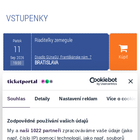
VSTUPENKY
Riaditeľky zemegule
Piatok
11
Kúpiť
Divadlo GUnaGU, Františkánske nám. 7
Sep 2026
BRATISLAVA
19:00
POPIS PODUJATIA
Souhlas
Detaily
Nastavení reklam
Více o cookies
RIADITEĽKY ZEMEGULE
Zodpovědné používání vašich údajů
Komédia.
My a
naši 1022 partneři
zpracováváme vaše údaje (jako
např. číslo IP) pomocí technologií, jako např. souborů