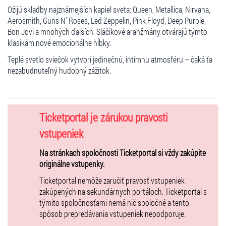
Ožijú skladby najznámejších kapiel sveta: Queen, Metallica, Nirvana,
Aerosmith, Guns N’ Roses, Led Zeppelin, Pink Floyd, Deep Purple,
Bon Jovi a mnohých ďalších. Sláčikové aranžmány otvárajú týmto
klasikám nové emocionálne hĺbky.
Teplé svetlo sviečok vytvorí jedinečnú, intímnu atmosféru – čaká ťa
nezabudnuteľný hudobný zážitok.
Ticketportal je zárukou pravosti
vstupeniek
Na stránkach spoločnosti Ticketportal si vždy zakúpite
originálne vstupenky.
Ticketportal nemôže zaručiť pravosť vstupeniek
zakúpených na sekundárnych portáloch. Ticketportal s
týmito spoločnosťami nemá nič spoločné a tento
spôsob prepredávania vstupeniek nepodporuje.