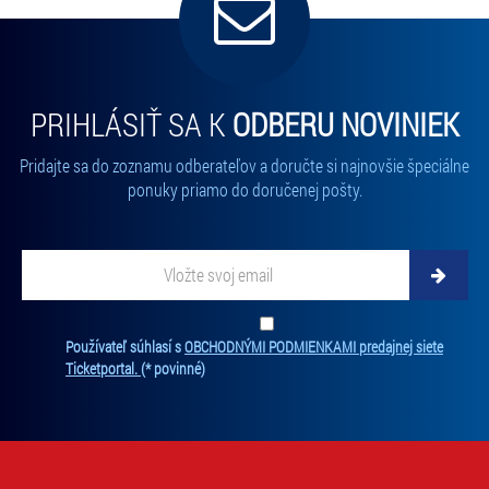
PRIHLÁSIŤ SA K
ODBERU NOVINIEK
Pridajte sa do zoznamu odberateľov a doručte si najnovšie špeciálne
ponuky priamo do doručenej pošty.
Vložte svoj email
Zadajte svoju e-mailovú adresu, na ktorú vám budeme zasielať novinky.
Ten
Používateľ súhlasí s
OBCHODNÝMI PODMIENKAMI predajnej siete
Ticketportal.
(* povinné)