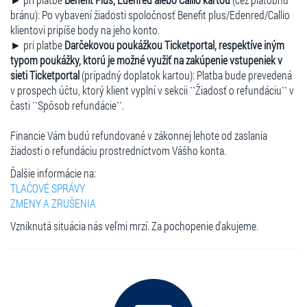
bránu): Po vybavení žiadosti spoločnosť Benefit plus/Edenred/Callio
klientovi pripíše body na jeho konto.
► pri platbe
Darčekovou poukážkou Ticketportal, respektíve iným
typom poukážky, ktorú je možné využiť na zakúpenie vstupeniek v
sieti Ticketportal
(prípadný doplatok kartou): Platba bude prevedená
v prospech účtu, ktorý klient vyplní v sekcii ``Žiadosť o refundáciu`` v
časti ``Spôsob refundácie``.
Financie Vám budú refundované v zákonnej lehote od zaslania
žiadosti o refundáciu prostredníctvom Vášho konta.
Ďalšie informácie na:
TLAČOVÉ SPRÁVY
ZMENY A ZRUŠENIA
Vzniknutá situácia nás veľmi mrzí. Za pochopenie ďakujeme.