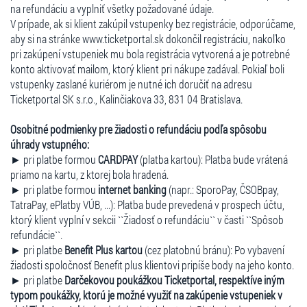
na refundáciu a vyplniť všetky požadované údaje.
V prípade, ak si klient zakúpil vstupenky bez registrácie, odporúčame,
aby si na stránke www.ticketportal.sk dokončil registráciu, nakoľko
pri zakúpení vstupeniek mu bola registrácia vytvorená a je potrebné
konto aktivovať mailom, ktorý klient pri nákupe zadával. Pokiaľ boli
vstupenky zaslané kuriérom je nutné ich doručiť na adresu
Ticketportal SK s.r.o., Kalinčiakova 33, 831 04 Bratislava.
Osobitné podmienky pre žiadosti o refundáciu podľa spôsobu
úhrady vstupného:
► pri platbe formou
CARDPAY
(platba kartou): Platba bude vrátená
priamo na kartu, z ktorej bola hradená.
► pri platbe formou
internet banking
(napr.: SporoPay, ČSOBpay,
TatraPay, ePlatby VÚB, ...): Platba bude prevedená v prospech účtu,
ktorý klient vyplní v sekcii ``Žiadosť o refundáciu`` v časti ``Spôsob
refundácie``.
► pri platbe
Benefit Plus kartou
(cez platobnú bránu): Po vybavení
žiadosti spoločnosť Benefit plus klientovi pripíše body na jeho konto.
► pri platbe
Darčekovou poukážkou Ticketportal, respektíve iným
typom poukážky, ktorú je možné využiť na zakúpenie vstupeniek v