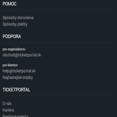
POMOC
Spôsoby doručenia
Spôsoby platby
PODPORA
pre organizátorov
obchod@ticketportal.sk
pre klientov
help@ticketportal.sk
Najčastejšie otázky
TICKETPORTAL
O nás
Kariéra
Predajné miesta