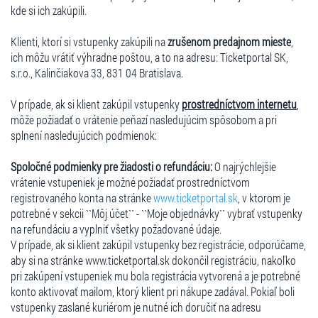
kde si ich zakúpili.
Klienti, ktorí si vstupenky zakúpili na
zrušenom predajnom mieste
,
ich môžu vrátiť výhradne poštou, a to na adresu: Ticketportal SK,
s.r.o., Kalinčiakova 33, 831 04 Bratislava.
V prípade, ak si klient zakúpil vstupenky
prostredníctvom internetu
,
môže požiadať o vrátenie peňazí nasledujúcim spôsobom a pri
splnení nasledujúcich podmienok:
Spoločné podmienky pre žiadosti o refundáciu:
O najrýchlejšie
vrátenie vstupeniek je možné požiadať prostredníctvom
registrovaného konta na stránke
www.ticketportal.sk
, v ktorom je
potrebné v sekcii ``Môj účet`` - ``Moje objednávky`` vybrať vstupenky
na refundáciu a vyplniť všetky požadované údaje.
V prípade, ak si klient zakúpil vstupenky bez registrácie, odporúčame,
aby si na stránke www.ticketportal.sk dokončil registráciu, nakoľko
pri zakúpení vstupeniek mu bola registrácia vytvorená a je potrebné
konto aktivovať mailom, ktorý klient pri nákupe zadával. Pokiaľ boli
vstupenky zaslané kuriérom je nutné ich doručiť na adresu