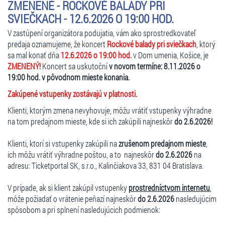
ZMENENÉ - ROCKOVÉ BALADY PRI
SVIEČKACH - 12.6.2026 O 19:00 HOD.
V zastúpení organizátora podujatia, vám ako sprostredkovateľ
predaja oznamujeme, že koncert
Rockové balady pri sviečkach
, ktorý
sa mal konať dňa
12.6.2026 o 19:00 hod.
v Dom umenia, Košice, je
ZMENENÝ!
Koncert sa uskutoční
v novom termíne: 8.11.2026 o
19:00 hod. v pôvodnom mieste konania.
Zakúpené vstupenky zostávajú v platnosti.
Klienti, ktorým zmena nevyhovuje, môžu vrátiť vstupenky výhradne
na tom predajnom mieste, kde si ich zakúpili najneskôr
do 2.6.2026!
Klienti, ktorí si vstupenky zakúpili na
zrušenom predajnom mieste
,
ich môžu vrátiť výhradne poštou, a to najneskôr
do 2.6.2026
na
adresu: Ticketportal SK, s.r.o., Kalinčiakova 33, 831 04 Bratislava.
V prípade, ak si klient zakúpil vstupenky
prostredníctvom internetu
,
môže požiadať o vrátenie peňazí najneskôr
do 2.6.2026
nasledujúcim
spôsobom a pri splnení nasledujúcich podmienok: