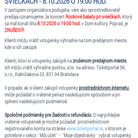
SVIEČKACH - 8.10.2026 O 19:00 HOD.
V zastúpení organizátora podujatia, vám ako sprostredkovateľ
predaja oznamujeme, že koncert
Rockové balady pri sviečkach
, ktorý
sa mal konať dňa
8.10.2026 o 19:00 hod.
v Dom kultúry, Poprad, je
ZRUŠENÝ!
Klienti môžu vrátiť vstupenky výhradne na tom predajnom mieste,
kde si ich zakúpili.
Klienti, ktorí si vstupenky zakúpili na
zrušenom predajnom mieste
,
ich môžu vrátiť výhradne poštou, a to na adresu: Ticketportal SK,
s.r.o., Kalinčiakova 33, 831 04 Bratislava.
V prípade, ak si klient zakúpil vstupenky
prostredníctvom internetu
,
môže požiadať o vrátenie peňazí nasledujúcim spôsobom a pri
splnení nasledujúcich podmienok:
Spoločné podmienky pre žiadosti o refundáciu:
O najrýchlejšie
vrátenie vstupeniek je možné požiadať prostredníctvom
registrovaného konta na stránke
www.ticketportal.sk
, v ktorom je
potrebné v sekcii ``Môj účet`` - ``Moje objednávky`` vybrať vstupenky