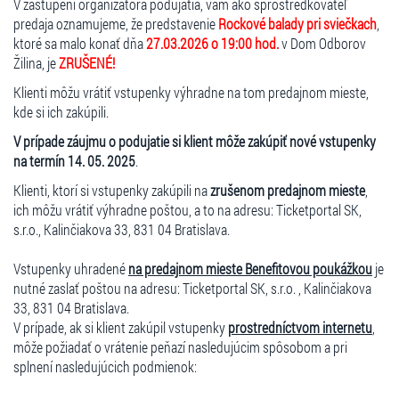
V zastúpení organizátora podujatia, vám ako sprostredkovateľ
predaja oznamujeme, že predstavenie
Rockové balady pri sviečkach
,
ktoré sa malo konať dňa
27.03.2026 o 19:00 hod.
v Dom Odborov
Žilina, je
ZRUŠENÉ!
Klienti môžu vrátiť vstupenky výhradne na tom predajnom mieste,
kde si ich zakúpili.
V prípade záujmu o podujatie si klient môže zakúpiť nové vstupenky
na termín 14. 05. 2025
.
Klienti, ktorí si vstupenky zakúpili na
zrušenom predajnom mieste
,
ich môžu vrátiť výhradne poštou, a to na adresu: Ticketportal SK,
s.r.o., Kalinčiakova 33, 831 04 Bratislava.
Vstupenky uhradené
na predajnom mieste Benefitovou poukážkou
je
nutné zaslať poštou na adresu: Ticketportal SK, s.r.o. , Kalinčiakova
33, 831 04 Bratislava.
V prípade, ak si klient zakúpil vstupenky
prostredníctvom internetu
,
môže požiadať o vrátenie peňazí nasledujúcim spôsobom a pri
splnení nasledujúcich podmienok: