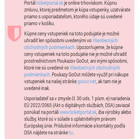
Portál
ticketportal.sk
je online trhoviskom. Kúpnu
zmluvu, ktorej predmetom je kúpa vstupenky, uzatvárate
priamo s usporiadateľom, ktorého údaje sú uvedené
priamo v košíku.
Kúpne ceny vstupeniek na toto podujatie je možné
uhradiť len spôsobmi uvedenými vo
Všeobecných
obchodných podmienkach
. Upozorňujeme, že kúpne
ceny vstupeniek na toto podujatie nie je možné uhradiť
prostredníctvom Poukazov GoOut, ani inými spôsobmi,
ktoré nie sú uvedené vo
Všeobecných obchodných
podmienkach
. Poukazy GoOut môžete využiť pri nákupe
vstupeniek na našej stránke
goout.net
, ak tam nie je
uvedené inak.
Usporiadateľ sa v zmysle čl. 30 ods. 1 písm. e) nariadenia
EÚ 2022/2065 (Akt o digitálnych službách, DSA) zaviazal
ponúkať na portáli
www.ticketportal.sk
, iba výrobky alebo
služby, ktoré sú v súlade s uplatniteľným právom
Európskej únie. Príslušné informácie a kontakty podľa
DSA nájdete na stránke
tu
.