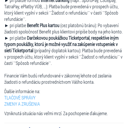
► pri platbe formou
internet banking
(napr.: SporoPay, ČSOBpay,
TatraPay, ePlatby VÚB, ...): Platba bude prevedená v prospech účtu,
ktorý klient vyplní v sekcii ``Žiadosť o refundáciu`` v časti ``Spôsob
refundácie``.
► pri platbe
Benefit Plus kartou
(cez platobnú bránu): Po vybavení
žiadosti spoločnosť Benefit plus klientovi pripíše body na jeho konto.
► pri platbe
Darčekovou poukážkou Ticketportal, respektíve iným
typom poukážky, ktorú je možné využiť na zakúpenie vstupeniek v
sieti Ticketportal
(prípadný doplatok kartou): Platba bude prevedená
v prospech účtu, ktorý klient vyplní v sekcii ``Žiadosť o refundáciu`` v
časti ``Spôsob refundácie``.
Financie Vám budú refundované v zákonnej lehote od zaslania
žiadosti o refundáciu prostredníctvom Vášho konta.
Ďalšie informácie na:
TLAČOVÉ SPRÁVY
ZMENY A ZRUŠENIA
Vzniknutá situácia nás veľmi mrzí. Za pochopenie ďakujeme.