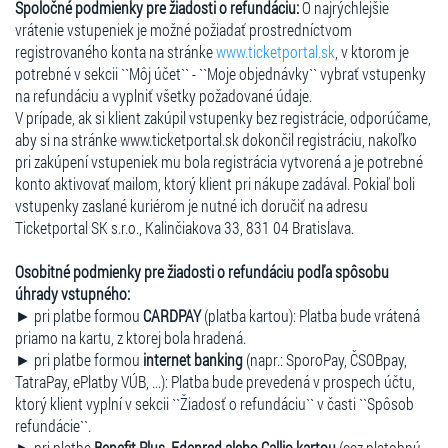
Spoločné podmienky pre žiadosti o refundáciu:
O najrýchlejšie
vrátenie vstupeniek je možné požiadať prostredníctvom
registrovaného konta na stránke
www.ticketportal.sk
, v ktorom je
potrebné v sekcii ``Môj účet`` - ``Moje objednávky`` vybrať vstupenky
na refundáciu a vyplniť všetky požadované údaje.
V prípade, ak si klient zakúpil vstupenky bez registrácie, odporúčame,
aby si na stránke www.ticketportal.sk dokončil registráciu, nakoľko
pri zakúpení vstupeniek mu bola registrácia vytvorená a je potrebné
konto aktivovať mailom, ktorý klient pri nákupe zadával. Pokiaľ boli
vstupenky zaslané kuriérom je nutné ich doručiť na adresu
Ticketportal SK s.r.o., Kalinčiakova 33, 831 04 Bratislava.
Osobitné podmienky pre žiadosti o refundáciu podľa spôsobu
úhrady vstupného:
► pri platbe formou
CARDPAY
(platba kartou): Platba bude vrátená
priamo na kartu, z ktorej bola hradená.
► pri platbe formou
internet banking
(napr.: SporoPay, ČSOBpay,
TatraPay, ePlatby VÚB, ...): Platba bude prevedená v prospech účtu,
ktorý klient vyplní v sekcii ``Žiadosť o refundáciu`` v časti ``Spôsob
refundácie``.
► pri platbe
Benefit Plus, Edenred alebo Callio kartou
(cez platobnú