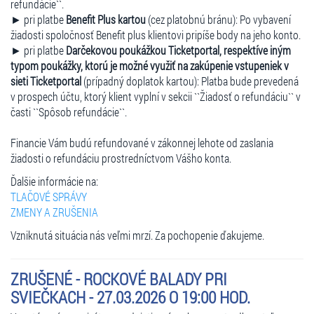
refundácie``.
► pri platbe
Benefit Plus kartou
(cez platobnú bránu): Po vybavení
žiadosti spoločnosť Benefit plus klientovi pripíše body na jeho konto.
► pri platbe
Darčekovou poukážkou Ticketportal, respektíve iným
typom poukážky, ktorú je možné využiť na zakúpenie vstupeniek v
sieti Ticketportal
(prípadný doplatok kartou): Platba bude prevedená
v prospech účtu, ktorý klient vyplní v sekcii ``Žiadosť o refundáciu`` v
časti ``Spôsob refundácie``.
Financie Vám budú refundované v zákonnej lehote od zaslania
žiadosti o refundáciu prostredníctvom Vášho konta.
Ďalšie informácie na:
TLAČOVÉ SPRÁVY
ZMENY A ZRUŠENIA
Vzniknutá situácia nás veľmi mrzí. Za pochopenie ďakujeme.
ZRUŠENÉ - ROCKOVÉ BALADY PRI
SVIEČKACH - 27.03.2026 O 19:00 HOD.