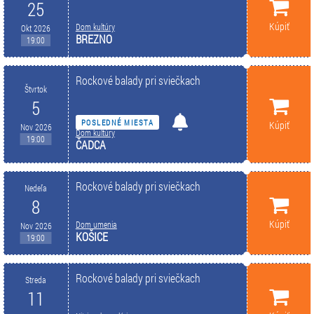
25
Kúpiť
Dom kultúry
Okt 2026
BREZNO
19:00
Rockové balady pri sviečkach
Štvrtok
5
POSLEDNÉ MIESTA
Kúpiť
Nov 2026
Dom kultúry
19:00
ČADCA
Rockové balady pri sviečkach
Nedeľa
8
Kúpiť
Dom umenia
Nov 2026
KOŠICE
19:00
Rockové balady pri sviečkach
Streda
11