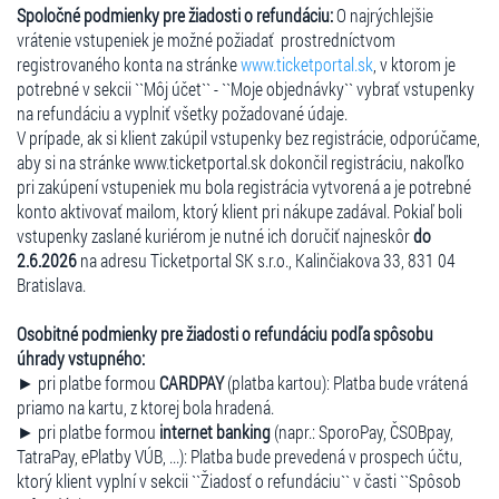
Spoločné podmienky pre žiadosti o refundáciu:
O najrýchlejšie
vrátenie vstupeniek je možné požiadať prostredníctvom
registrovaného konta na stránke
www.ticketportal.sk
, v ktorom je
potrebné v sekcii ``Môj účet`` - ``Moje objednávky`` vybrať vstupenky
na refundáciu a vyplniť všetky požadované údaje.
V prípade, ak si klient zakúpil vstupenky bez registrácie, odporúčame,
aby si na stránke www.ticketportal.sk dokončil registráciu, nakoľko
pri zakúpení vstupeniek mu bola registrácia vytvorená a je potrebné
konto aktivovať mailom, ktorý klient pri nákupe zadával. Pokiaľ boli
vstupenky zaslané kuriérom je nutné ich doručiť najneskôr
do
2.6.2026
na adresu Ticketportal SK s.r.o., Kalinčiakova 33, 831 04
Bratislava.
Osobitné podmienky pre žiadosti o refundáciu podľa spôsobu
úhrady vstupného:
► pri platbe formou
CARDPAY
(platba kartou): Platba bude vrátená
priamo na kartu, z ktorej bola hradená.
► pri platbe formou
internet banking
(napr.: SporoPay, ČSOBpay,
TatraPay, ePlatby VÚB, ...): Platba bude prevedená v prospech účtu,
ktorý klient vyplní v sekcii ``Žiadosť o refundáciu`` v časti ``Spôsob