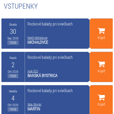
VSTUPENKY
Rockové balady pri sviečkach
Streda
30
Kúpiť
MsKS Michalovce
Sep 2026
MICHALOVCE
19:00
Rockové balady pri sviečkach
Piatok
2
Kúpiť
Aula SZU
Okt 2026
BANSKÁ BYSTRICA
19:00
Rockové balady pri sviečkach
Nedeľa
4
Kúpiť
Sála Strojár
Okt 2026
MARTIN
19:00