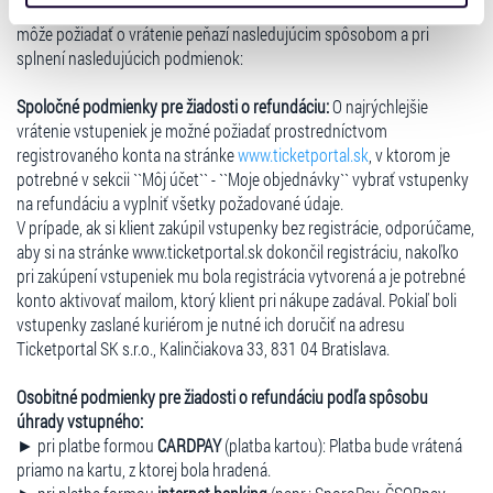
získali v důsledku toho, že používáte jejich služby. Jaké
V prípade, ak si klient zakúpil vstupenky
prostredníctvom internetu
,
môže požiadať o vrátenie peňazí nasledujúcim spôsobom a pri
typy cookies používáme, naleznete níže. Možnosti
splnení nasledujúcich podmienok:
zpracování upravíte zaškrtnutím příslušné varianty. Svoji
volbu můžete kdykoliv změnit v zápatí stránky v záložce
Spoločné podmienky pre žiadosti o refundáciu:
O najrýchlejšie
„Cookies a jejich nastavení“.
vrátenie vstupeniek je možné požiadať prostredníctvom
registrovaného konta na stránke
www.ticketportal.sk
, v ktorom je
potrebné v sekcii ``Môj účet`` - ``Moje objednávky`` vybrať vstupenky
na refundáciu a vyplniť všetky požadované údaje.
V prípade, ak si klient zakúpil vstupenky bez registrácie, odporúčame,
aby si na stránke www.ticketportal.sk dokončil registráciu, nakoľko
pri zakúpení vstupeniek mu bola registrácia vytvorená a je potrebné
konto aktivovať mailom, ktorý klient pri nákupe zadával. Pokiaľ boli
vstupenky zaslané kuriérom je nutné ich doručiť na adresu
Ticketportal SK s.r.o., Kalinčiakova 33, 831 04 Bratislava.
Osobitné podmienky pre žiadosti o refundáciu podľa spôsobu
úhrady vstupného:
► pri platbe formou
CARDPAY
(platba kartou): Platba bude vrátená
priamo na kartu, z ktorej bola hradená.