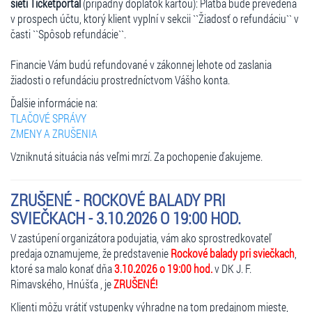
sieti Ticketportal
(prípadný doplatok kartou): Platba bude prevedená
v prospech účtu, ktorý klient vyplní v sekcii ``Žiadosť o refundáciu`` v
časti ``Spôsob refundácie``.
Financie Vám budú refundované v zákonnej lehote od zaslania
žiadosti o refundáciu prostredníctvom Vášho konta.
Ďalšie informácie na:
TLAČOVÉ SPRÁVY
ZMENY A ZRUŠENIA
Vzniknutá situácia nás veľmi mrzí. Za pochopenie ďakujeme.
ZRUŠENÉ - ROCKOVÉ BALADY PRI
SVIEČKACH - 3.10.2026 O 19:00 HOD.
V zastúpení organizátora podujatia, vám ako sprostredkovateľ
predaja oznamujeme, že predstavenie
Rockové balady pri sviečkach
,
ktoré sa malo konať dňa
3.10.2026 o 19:00 hod.
v DK J. F.
Rimavského, Hnúšťa , je
ZRUŠENÉ!
Klienti môžu vrátiť vstupenky výhradne na tom predajnom mieste,