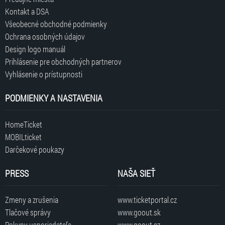
Kontakt a DSA
Všeobecné obchodné podmienky
Ochrana osobných údajov
Design logo manuál
Prihlásenie pre obchodných partnerov
Vyhlásenie o prístupnosti
PODMIENKY A NASTAVENIA
HomeTicket
MOBILticket
Darčekové poukazy
PRESS
NAŠA SIEŤ
Zmeny a zrušenia
www.ticketportal.cz
Tlačové správy
www.goout.sk
Pokyny usporiadateľa
www.goout.cz