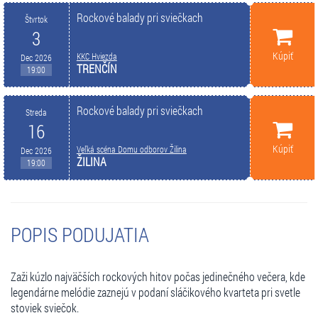
Rockové balady pri sviečkach
Štvrtok
3
Kúpiť
KKC Hviezda
Dec 2026
TRENČÍN
19:00
Rockové balady pri sviečkach
Streda
16
Kúpiť
Veľká scéna Domu odborov Žilina
Dec 2026
ŽILINA
19:00
POPIS PODUJATIA
Zaži kúzlo najväčších rockových hitov počas jedinečného večera, kde
legendárne melódie zaznejú v podaní sláčikového kvarteta pri svetle
stoviek sviečok.