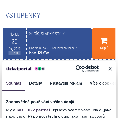
VSTUPENKY
SOCÍK, SLADKÝ SOCÍK
Štvrtok
20
Kúpiť
Divadlo GUnaGU, Františkánske nám. 7
Aug 2026
BRATISLAVA
19:00
POPIS PODUJATIA
Souhlas
Detaily
Nastavení reklam
Více o cookies
Miesto konania/Place of event:
Divadlo GUnaGU, Františkánske
námestie 7, Bratislava
Zodpovědné používání vašich údajů
SOCÍK, SLADKÝ SOCÍK
My a
naši 1022 partneři
zpracováváme vaše údaje (jako
(alkoholický sprievodca socialistickou Bratislavou)
např. číslo IP) pomocí technologií, jako např. souborů