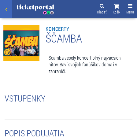
Hľadať
Košík
Menu
KONCERTY
ŠČAMBA
Ščamba veselý koncert plný najväčších
hitov. Baví svojich fanúšikov doma i v
zahraničí.
VSTUPENKY
POPIS PODUJATIA