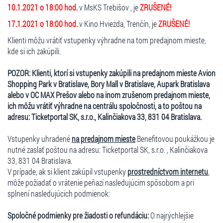
10.1.2021 o 18:00 hod.
v MsKS Trebišov , je
ZRUŠENÉ!
17.1.2021 o 18:00 hod.
v Kino Hviezda, Trenčín, je
ZRUŠENÉ!
Klienti môžu vrátiť vstupenky výhradne na tom predajnom mieste,
kde si ich zakúpili.
POZOR: Klienti, ktorí si vstupenky zakúpili na predajnom mieste Avion
Shopping Park v Bratislave, Bory Mall v Bratislave, Aupark Bratislava
alebo v OC MAX Prešov alebo na inom zrušenom predajnom mieste,
ich môžu vrátiť výhradne na centrálu spoločnosti, a to poštou na
adresu: Ticketportal SK, s.r.o., Kalinčiakova 33, 831 04 Bratislava.
Vstupenky uhradené
na predajnom mieste
Benefitovou poukážkou je
nutné zaslať poštou na adresu: Ticketportal SK, s.r.o. , Kalinčiakova
33, 831 04 Bratislava.
V prípade, ak si klient zakúpil vstupenky
prostredníctvom internetu
,
môže požiadať o vrátenie peňazí nasledujúcim spôsobom a pri
splnení nasledujúcich podmienok:
Spoločné podmienky pre žiadosti o refundáciu:
O najrýchlejšie