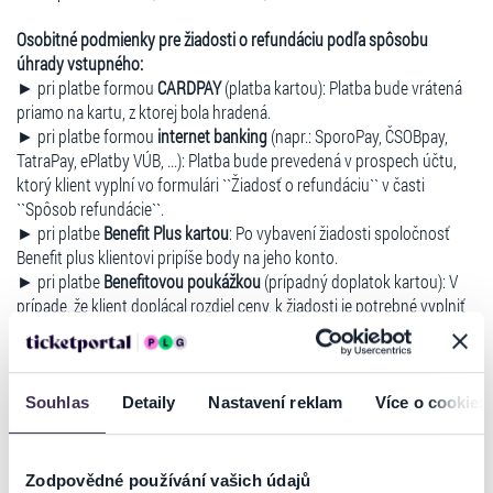
Osobitné podmienky pre žiadosti o refundáciu podľa spôsobu
úhrady vstupného:
► pri platbe formou
CARDPAY
(platba kartou): Platba bude vrátená
priamo na kartu, z ktorej bola hradená.
► pri platbe formou
internet banking
(napr.: SporoPay, ČSOBpay,
TatraPay, ePlatby VÚB, ...): Platba bude prevedená v prospech účtu,
ktorý klient vyplní vo formulári ``Žiadosť o refundáciu`` v časti
``Spôsob refundácie``.
► pri platbe
Benefit Plus kartou
: Po vybavení žiadosti spoločnosť
Benefit plus klientovi pripíše body na jeho konto.
► pri platbe
Benefitovou poukážkou
(prípadný doplatok kartou): V
prípade, že klient doplácal rozdiel ceny, k žiadosti je potrebné vyplniť
vo formulári ``Žiadosť o refundáciu`` v časti ``Spôsob refundácie`` aj
číslo účtu, na ktorý má byť platba poukázaná. Po vybavení žiadosti
spoločnosť Benefit plus klientovi pripíše body na jeho konto.
► pri platbe
Darčekovou poukážkou Ticketportal, respektíve iným
Souhlas
Detaily
Nastavení reklam
Více o cookies
typom poukážky, ktorú je možné využiť na zakúpenie vstupeniek v
sieti Ticketportal
(prípadný doplatok kartou): Platba bude prevedená
v prospech účtu, ktorý klient vyplní vo formulári ``Žiadosť o
Zodpovědné používání vašich údajů