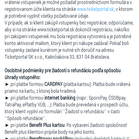
vrátenie vstupeniek je možné požiadať prostredníctvom formulára v
registrovanom účte klienta na stránke
www.ticketportal.sk
, v ktorom
je potrebné vyplniť všetky požadované údaje.
V prípade, ak si klient zakúpil vstupenky bez registrácie, odporúčame,
aby si na stránke www.ticketportal.sk dokončil registráciu, nakoľko
pri zakúpení vstupeniek mu bola registrácia vytvorená a je potrebné
konto aktivovať mailom, ktorý klient pri nákupe zadával. Pokiaľ boli
vstupenky zaslané kuriérom je nutné ich doručiť na adresu
Ticketportal SK s.r.o., Kalinčiakova 33, 831 04 Bratislava.
Osobitné podmienky pre žiadosti o refundáciu podľa spôsobu
úhrady vstupného:
► pri platbe formou
CARDPAY
(platba kartou): Platba bude vrátená
priamo na kartu, z ktorej bola hradená.
► pri platbe formou
internet banking
(napr.: SporoPay, ČSOBpay,
TatraPay, ePlatby VÚB, ...): Platba bude prevedená v prospech účtu,
ktorý klient vyplní vo formulári ``Žiadosť o refundáciu`` v časti
``Spôsob refundácie``.
► pri platbe
Benefit Plus kartou
: Po vybavení žiadosti spoločnosť
Benefit plus klientovi pripíše body na jeho konto.
► pri platbe
Benefitovou poukážkou
(prípadný doplatok kartou): V