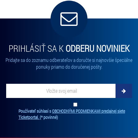
PRIHLÁSIŤ SA K
ODBERU NOVINIEK
Pridajte sa do zoznamu odberateľov a doručte si najnovšie špeciálne
ponuky priamo do doručenej pošty.
Vložte svoj email
Zadajte svoju e-mailovú adresu, na ktorú vám budeme zasielať novinky.
Ten
Používateľ súhlasí s
OBCHODNÝMI PODMIENKAMI predajnej siete
Ticketportal.
(* povinné)