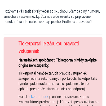
Pozývame vás zažiť skvelý večer so skupinou Ščamba plný humoru,
smiechu a veselej muziky. Ščamba a Čerešenky sú pripravené
ponúknuť vám to najlepšie z najlepšieho. Príďte sa presvedčiť!
Ticketportal je zárukou pravosti
vstupeniek
Na stránkach spoločnosti Ticketportal si vždy zakúpite
originálne vstupenky.
Ticketportal nemôže zaručiť pravosť vstupeniek
zakúpených na sekundárnych portáloch. Ticketportal s
týmito spoločnosťami nemá nič spoločné a tento
spôsob prepredávania vstupeniek nepodporuje.
Portál
ticketportal.sk
je online trhoviskom. Kúpnu
zmluvu, ktorej predmetom je kúpa vstupenky, uzatvárate