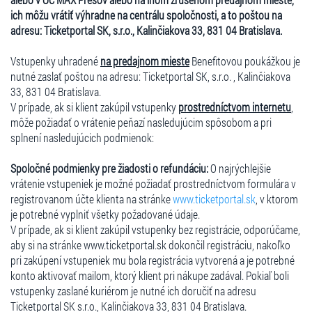
ich môžu vrátiť výhradne na centrálu spoločnosti, a to poštou na
adresu: Ticketportal SK, s.r.o., Kalinčiakova 33, 831 04 Bratislava.
Vstupenky uhradené
na predajnom mieste
Benefitovou poukážkou je
nutné zaslať poštou na adresu: Ticketportal SK, s.r.o. , Kalinčiakova
33, 831 04 Bratislava.
V prípade, ak si klient zakúpil vstupenky
prostredníctvom internetu
,
môže požiadať o vrátenie peňazí nasledujúcim spôsobom a pri
splnení nasledujúcich podmienok:
Spoločné podmienky pre žiadosti o refundáciu:
O najrýchlejšie
vrátenie vstupeniek je možné požiadať prostredníctvom formulára v
registrovanom účte klienta na stránke
www.ticketportal.sk
, v ktorom
je potrebné vyplniť všetky požadované údaje.
V prípade, ak si klient zakúpil vstupenky bez registrácie, odporúčame,
aby si na stránke www.ticketportal.sk dokončil registráciu, nakoľko
pri zakúpení vstupeniek mu bola registrácia vytvorená a je potrebné
konto aktivovať mailom, ktorý klient pri nákupe zadával. Pokiaľ boli
vstupenky zaslané kuriérom je nutné ich doručiť na adresu
Ticketportal SK s.r.o., Kalinčiakova 33, 831 04 Bratislava.