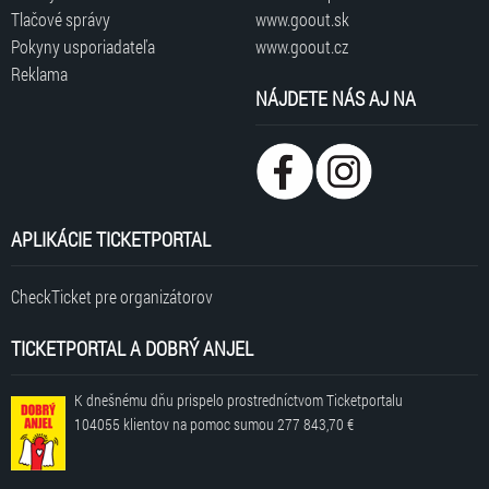
Tlačové správy
www.goout.sk
Pokyny usporiadateľa
www.goout.cz
Reklama
NÁJDETE NÁS AJ NA
APLIKÁCIE TICKETPORTAL
CheckTicket pre organizátorov
TICKETPORTAL A DOBRÝ ANJEL
K dnešnému dňu prispelo prostredníctvom Ticketportalu
104055 klientov
na pomoc sumou
277 843,70 €