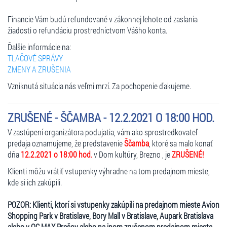
Financie Vám budú refundované v zákonnej lehote od zaslania
žiadosti o refundáciu prostredníctvom Vášho konta.
Ďalšie informácie na:
TLAČOVÉ SPRÁVY
ZMENY A ZRUŠENIA
Vzniknutá situácia nás veľmi mrzí. Za pochopenie ďakujeme.
ZRUŠENÉ - ŠČAMBA - 12.2.2021 O 18:00 HOD.
V zastúpení organizátora podujatia, vám ako sprostredkovateľ
predaja oznamujeme, že predstavenie
Ščamba
, ktoré sa malo konať
dňa
12.2.2021 o 18:00 hod.
v Dom kultúry, Brezno , je
ZRUŠENÉ!
Klienti môžu vrátiť vstupenky výhradne na tom predajnom mieste,
kde si ich zakúpili.
POZOR: Klienti, ktorí si vstupenky zakúpili na predajnom mieste Avion
Shopping Park v Bratislave, Bory Mall v Bratislave, Aupark Bratislava
alebo v OC MAX Prešov alebo na inom zrušenom predajnom mieste,