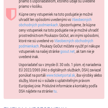
priamo s usporiadateľom, ktorého údaje sú uvedené
priamo v košíku.
Kúpne ceny vstupeniek na toto podujatie je možné
uhradiť len spôsobmi uvedenými vo
Všeobecných
obchodných podmienkach
. Upozorňujeme, že kúpne
ceny vstupeniek na toto podujatie nie je možné uhradiť
prostredníctvom Poukazov GoOut, ani inými spôsobmi,
ktoré nie sú uvedené vo
Všeobecných obchodných
podmienkach
. Poukazy GoOut môžete využiť pri nákupe
vstupeniek na našej stránke
goout.net
, ak tam nie je
uvedené inak.
Usporiadateľ sa v zmysle čl. 30 ods. 1 písm. e) nariadenia
EÚ 2022/2065 (Akt o digitálnych službách, DSA) zaviazal
ponúkať na portáli
www.ticketportal.sk
, iba výrobky alebo
služby, ktoré sú v súlade s uplatniteľným právom
Európskej únie. Príslušné informácie a kontakty podľa
DSA nájdete na stránke
tu
.