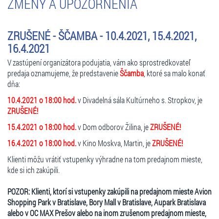
ZMENY A UPOZORNENIA
ZRUŠENÉ - ŠČAMBA - 10.4.2021, 15.4.2021,
16.4.2021
V zastúpení organizátora podujatia, vám ako sprostredkovateľ
predaja oznamujeme, že predstavenie
Ščamba
, ktoré sa malo konať
dňa:
10.4.2021 o 18:00 hod.
v Divadelná sála Kultúrneho s. Stropkov, je
ZRUŠENÉ!
15.4.2021 o 18:00 hod.
v Dom odborov Žilina, je
ZRUŠENÉ!
16.4.2021 o 18:00 hod.
v Kino Moskva, Martin, je
ZRUŠENÉ!
Klienti môžu vrátiť vstupenky výhradne na tom predajnom mieste,
kde si ich zakúpili.
POZOR: Klienti, ktorí si vstupenky zakúpili na predajnom mieste Avion
Shopping Park v Bratislave, Bory Mall v Bratislave, Aupark Bratislava
alebo v OC MAX Prešov alebo na inom zrušenom predajnom mieste,