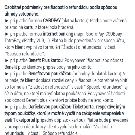
Osobitné podmienky pre žiadosti o refundáciu podľa spôsobu
úhrady vstupného:
► pri platbe formou
CARDPAY
(platba kartou): Platba bude vrátená
priamo na kartu, z ktorej bola hradená.
► pri platbe formou
internet banking
(napr.: SporoPay, ČSOBpay,
TatraPay, ePlatby VÚB, ...): Platba bude prevedená v prospech účtu,
ktorý klient vyplní vo formulári ``Žiadosť o refundáciu`` v časti
``Spôsob refundácie``.
► pri platbe
Benefit Plus kartou
: Po vybavení žiadosti spoločnosť
Benefit plus klientovi pripíše body na jeho konto.
► pri platbe
Benefitovou poukážkou
(prípadný doplatok kartou): V
prípade, že klient doplácal rozdiel ceny, k žiadosti je potrebné vyplniť
vo formulári ``Žiadosť o refundáciu`` v časti ``Spôsob refundácie`` aj
číslo účtu, na ktorý má byť platba poukázaná. Po vybavení žiadosti
spoločnosť Benefit plus klientovi pripíše body na jeho konto.
► pri platbe
Darčekovou poukážkou Ticketportal, respektíve iným
typom poukážky, ktorú je možné využiť na zakúpenie vstupeniek v
sieti Ticketportal
(prípadný doplatok kartou): Platba bude prevedená
v prospech účtu, ktorý klient vyplní vo formulári ``Žiadosť o
refundáciu`` v časti ``Spôsob refundácie``.