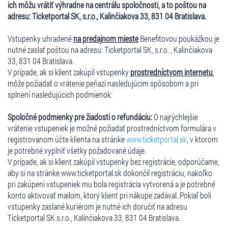
ich môžu vrátiť výhradne na centrálu spoločnosti, a to poštou na
adresu: Ticketportal SK, s.r.o., Kalinčiakova 33, 831 04 Bratislava.
Vstupenky uhradené
na predajnom mieste
Benefitovou poukážkou je
nutné zaslať poštou na adresu: Ticketportal SK, s.r.o. , Kalinčiakova
33, 831 04 Bratislava.
V prípade, ak si klient zakúpil vstupenky
prostredníctvom internetu
,
môže požiadať o vrátenie peňazí nasledujúcim spôsobom a pri
splnení nasledujúcich podmienok:
Spoločné podmienky pre žiadosti o refundáciu:
O najrýchlejšie
vrátenie vstupeniek je možné požiadať prostredníctvom formulára v
registrovanom účte klienta na stránke
www.ticketportal.sk
, v ktorom
je potrebné vyplniť všetky požadované údaje.
V prípade, ak si klient zakúpil vstupenky bez registrácie, odporúčame,
aby si na stránke www.ticketportal.sk dokončil registráciu, nakoľko
pri zakúpení vstupeniek mu bola registrácia vytvorená a je potrebné
konto aktivovať mailom, ktorý klient pri nákupe zadával. Pokiaľ boli
vstupenky zaslané kuriérom je nutné ich doručiť na adresu
Ticketportal SK s.r.o., Kalinčiakova 33, 831 04 Bratislava.