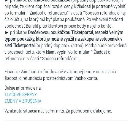
prípade, že klient doplácal rozdiel ceny, k žiadosti je potrebné vyplniť
vo formulári ``Žiadosť o refundáciu`` v časti ``Spôsob refundácie`` aj
číslo účtu, na ktorý má byť platba poukázaná. Po vybavení žiadosti
spoločnosť Benefit plus klientovi pripíše body na jeho konto.
► pri platbe
Darčekovou poukážkou Ticketportal, respektíve iným
typom poukážky, ktorú je možné využiť na zakúpenie vstupeniek v
sieti Ticketportal
(prípadný doplatok kartou): Platba bude prevedená
v prospech účtu, ktorý klient vyplní vo formulári ``Žiadosť o
refundáciu`` v časti ``Spôsob refundácie``.
Financie Vám budú refundované v zákonnej lehote od zaslania
žiadosti o refundáciu prostredníctvom Vášho konta.
Ďalšie informácie na:
TLAČOVÉ SPRÁVY
ZMENY A ZRUŠENIA
Vzniknutá situácia nás veľmi mrzí. Za pochopenie ďakujeme.