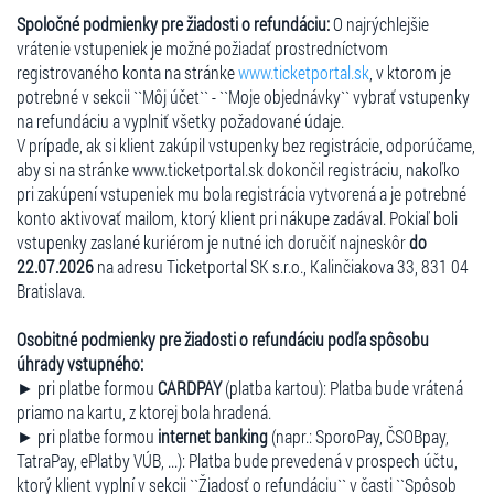
Spoločné podmienky pre žiadosti o refundáciu:
O najrýchlejšie
vrátenie vstupeniek je možné požiadať prostredníctvom
registrovaného konta na stránke
www.ticketportal.sk
, v ktorom je
potrebné v sekcii ``Môj účet`` - ``Moje objednávky`` vybrať vstupenky
na refundáciu a vyplniť všetky požadované údaje.
V prípade, ak si klient zakúpil vstupenky bez registrácie, odporúčame,
aby si na stránke www.ticketportal.sk dokončil registráciu, nakoľko
pri zakúpení vstupeniek mu bola registrácia vytvorená a je potrebné
konto aktivovať mailom, ktorý klient pri nákupe zadával. Pokiaľ boli
vstupenky zaslané kuriérom je nutné ich doručiť najneskôr
do
22.07.2026
na adresu Ticketportal SK s.r.o., Kalinčiakova 33, 831 04
Bratislava.
Osobitné podmienky pre žiadosti o refundáciu podľa spôsobu
úhrady vstupného:
► pri platbe formou
CARDPAY
(platba kartou): Platba bude vrátená
priamo na kartu, z ktorej bola hradená.
► pri platbe formou
internet banking
(napr.: SporoPay, ČSOBpay,
TatraPay, ePlatby VÚB, ...): Platba bude prevedená v prospech účtu,
ktorý klient vyplní v sekcii ``Žiadosť o refundáciu`` v časti ``Spôsob