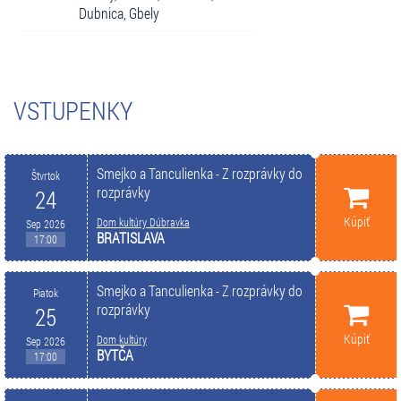
Dubnica, Gbely
VSTUPENKY
Smejko a Tanculienka - Z rozprávky do
Štvrtok
rozprávky
24
Kúpiť
Dom kultúry Dúbravka
Sep 2026
BRATISLAVA
17:00
Smejko a Tanculienka - Z rozprávky do
Piatok
rozprávky
25
Kúpiť
Dom kultúry
Sep 2026
BYTČA
17:00