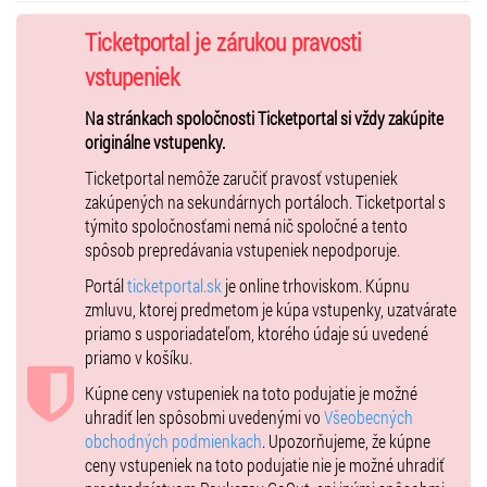
princa. Do toho sa pripletie aj popletený Motáčik Popletáčik,
záchranca Superboy aj lenivý robot Robo. Nakoniec sa
Ticketportal je zárukou pravosti
z rozprávkového sveta vrátime, aby sme sa zabavili na tanečných
vstupeniek
hitoch s našimi tancachtivými chrobáčikmi. Budeme tancovať na
Abrakadabra, Lážo plážo a aj na Bryndzové halušky. Tak Ahoj ahoj na
Na stránkach spoločnosti Ticketportal si vždy zakúpite
našom novom predstavení Z rozprávky do rozprávky.
originálne vstupenky.
Ticketportal nemôže zaručiť pravosť vstupeniek
Tešia sa na vás vaši Smejko a Tanculienka
zakúpených na sekundárnych portáloch. Ticketportal s
týmito spoločnosťami nemá nič spoločné a tento
Zoznam piesní:
spôsob prepredávania vstupeniek nepodporuje.
Vajce na vandrovke, Vlk a zajačik, Dráčik, Mňamiky mňam, Krty a
vrabce, Žabí princ, Fintivka, Hádaj hádaj, Slepá baba, Super boy, Ahoj,
Portál
ticketportal.sk
je online trhoviskom. Kúpnu
ahoj, Abrakadabra, Motáčik Popletáčik, Robot Robo, Bryndzové
zmluvu, ktorej predmetom je kúpa vstupenky, uzatvárate
halušky, Lážo plážo, Rozprávkový svet,
priamo s usporiadateľom, ktorého údaje sú uvedené
priamo v košíku.
Predstavenie trvá približne 60min.⏱️
Základné informácie
Vhodné pre deti od
2 rokov
Kúpne ceny vstupeniek na toto podujatie je možné
Každá osoba, dospelý aj dieťa bez ohľadu na vek
musí mať platnú
uhradiť len spôsobmi uvedenými vo
Všeobecných
vstupenku.
obchodných podmienkach
. Upozorňujeme, že kúpne
Do sály z bezpečnostných a kapacitných dôvodov púšťame len toľko
ceny vstupeniek na toto podujatie nie je možné uhradiť
osôb, koľko je v sále miest na sedenie. Záleží nám na bezpečnosti a