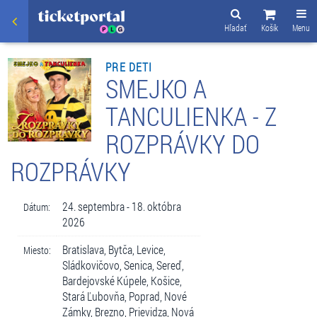
Hľadať
Košík
Menu
PRE DETI
SMEJKO A
TANCULIENKA - Z
ROZPRÁVKY DO
ROZPRÁVKY
24. septembra - 18. októbra
Dátum:
2026
Bratislava, Bytča, Levice,
Miesto:
Sládkovičovo, Senica, Sereď,
Bardejovské Kúpele, Košice,
Stará Ľubovňa, Poprad, Nové
Zámky, Brezno, Prievidza, Nová