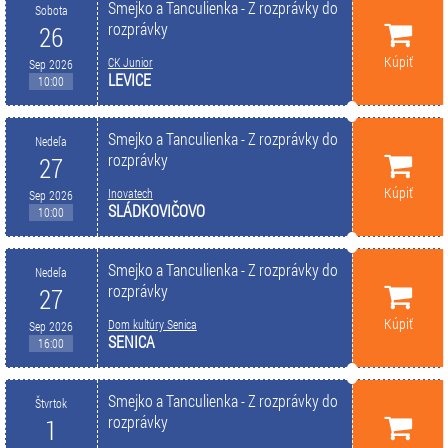
Smejko a Tanculienka - Z rozprávky do
Sobota
rozprávky
26
Kúpiť
CK Junior
Sep 2026
LEVICE
10:00
Smejko a Tanculienka - Z rozprávky do
Nedeľa
rozprávky
27
Kúpiť
Inovatech
Sep 2026
SLÁDKOVIČOVO
10:00
Smejko a Tanculienka - Z rozprávky do
Nedeľa
rozprávky
27
Kúpiť
Dom kultúry Senica
Sep 2026
SENICA
16:00
Smejko a Tanculienka - Z rozprávky do
Štvrtok
rozprávky
1