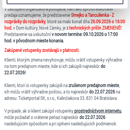
16:00 HOD.
získali v důsledku toho, že používáte jejich služby. Jaké
V zastúpení organizátora podujatia, vám ako sprostredkovateľ
typy cookies používáme, naleznete níže. Možnosti
predaja oznamujeme, že predstavenie
Smejko a Tanculienka - Z
zpracování upravíte zaškrtnutím příslušné varianty. Svoji
rozprávky do rozprávky
, ktoré sa malo konať dňa
26.09.2026 o 16:00
volbu můžete kdykoliv změnit v zápatí stránky v záložce
hod.
v Dom kultúry, Nové Zámky, je
z technických príčin ZMENENÉ!
„Cookies a jejich nastavení“.
Predstavenie sa uskutoční
v novom termíne: 09.10.2026 o 17:00
hod. v pôvodnom mieste konania.
Zakúpené vstupenky zostávajú v platnosti.
Klienti, ktorým zmena nevyhovuje, môžu vrátiť vstupenky výhradne
na tom predajnom mieste, kde si ich zakúpili najneskôr
do
22.07.2026!
Klienti, ktorí si vstupenky zakúpili na
zrušenom predajnom mieste
,
ich môžu vrátiť výhradne poštou, a to najneskôr
do 22.07.2026
na
adresu: Ticketportal SK, s.r.o., Kalinčiakova 33, 831 04 Bratislava.
V prípade, ak si klient zakúpil vstupenky
prostredníctvom internetu
,
môže požiadať o vrátenie peňazí najneskôr
do 22.07.2026
nasledujúcim spôsobom a pri splnení nasledujúcich podmienok: