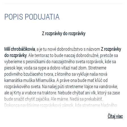
POPIS PODUJATIA
Z rozprávky do rozprávky
Milí chrobáčikovia
, a je tu nové dobrodružstvo s názvom
Z rozprávky
do rozprávky
. Ale tentoraz to bude naozaj dobrodružné, pretože sa
vyberieme s pesničkami do naozajstného sveta rozprávok, kde sa
piesok leje, voda sa sype a dobro víťazí nad zlom. Stretneme
podivného bzučiaceho tvora, z ktorého sa vykľuje naša nová
kamarátka muška Mňamuška. A práve ona bude mať kľúč od
rozprávkového sveta. Na našej púti stretneme Vajce na vandrovke,
ale aj Krty a vrabce na traktore. Nebude chýbať ani vlk, ktorý sa zase
bude snažiť chytiť zajačika. Ale márne. Nedá sa prekabátiť.
Dokonca navštívime rozprávkový zámok, kde stretneme hladného
dráčika, ktorý sa chce stať hasičom. Na zámku býva aj nádherná
Čítaj viac
princezná, ktorá sa rada fintí a nechce si zobrať draka za muža.
Skôr pokukuje po žabiakovi, ktorý sa bozkom premení na krásneho