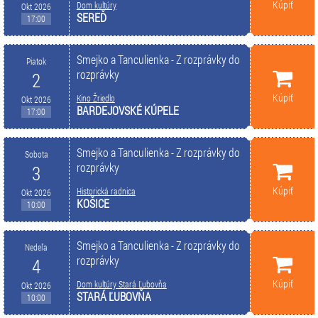
Kúpiť
Dom kultúry
Okt 2026
SEREĎ
17:00
Smejko a Tanculienka - Z rozprávky do
Piatok
rozprávky
2
Kúpiť
Kino Žriedlo
Okt 2026
BARDEJOVSKÉ KÚPELE
17:00
Smejko a Tanculienka - Z rozprávky do
Sobota
rozprávky
3
Kúpiť
Historická radnica
Okt 2026
KOŠICE
10:00
Smejko a Tanculienka - Z rozprávky do
Nedeľa
rozprávky
4
Kúpiť
Dom kultúry Stará Ľubovňa
Okt 2026
STARÁ ĽUBOVŇA
10:00