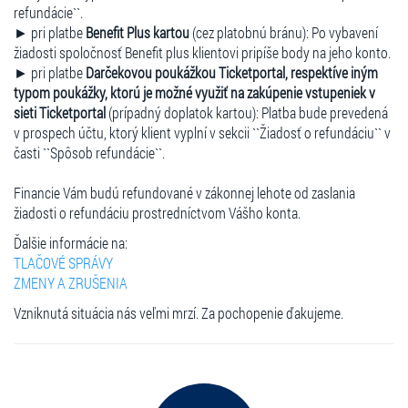
refundácie``.
► pri platbe
Benefit Plus kartou
(cez platobnú bránu): Po vybavení
žiadosti spoločnosť Benefit plus klientovi pripíše body na jeho konto.
► pri platbe
Darčekovou poukážkou Ticketportal, respektíve iným
typom poukážky, ktorú je možné využiť na zakúpenie vstupeniek v
sieti Ticketportal
(prípadný doplatok kartou): Platba bude prevedená
v prospech účtu, ktorý klient vyplní v sekcii ``Žiadosť o refundáciu`` v
časti ``Spôsob refundácie``.
Financie Vám budú refundované v zákonnej lehote od zaslania
žiadosti o refundáciu prostredníctvom Vášho konta.
Ďalšie informácie na:
TLAČOVÉ SPRÁVY
ZMENY A ZRUŠENIA
Vzniknutá situácia nás veľmi mrzí. Za pochopenie ďakujeme.