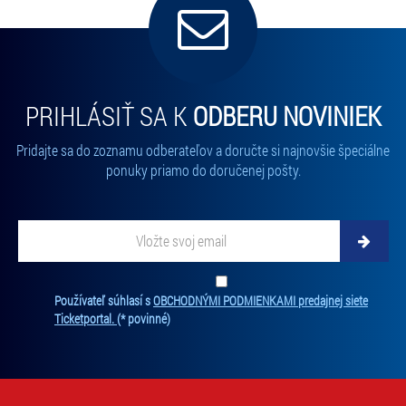
PRIHLÁSIŤ SA K
ODBERU NOVINIEK
Pridajte sa do zoznamu odberateľov a doručte si najnovšie špeciálne
ponuky priamo do doručenej pošty.
Vložte svoj email
Zadajte svoju e-mailovú adresu, na ktorú vám budeme zasielať novinky.
Ten
Používateľ súhlasí s
OBCHODNÝMI PODMIENKAMI predajnej siete
Ticketportal.
(* povinné)