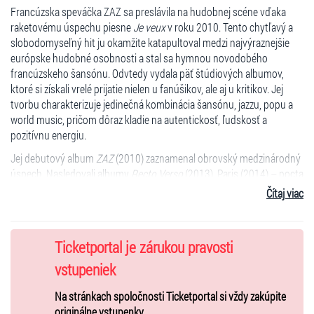
Francúzska speváčka ZAZ sa preslávila na hudobnej scéne vďaka
raketovému úspechu piesne
Je veux
v roku 2010. Tento chytľavý a
slobodomyseľný hit ju okamžite katapultoval medzi najvýraznejšie
európske hudobné osobnosti a stal sa hymnou novodobého
francúzskeho šansónu. Odvtedy vydala päť štúdiových albumov,
ktoré si získali vrelé prijatie nielen u fanúšikov, ale aj u kritikov. Jej
tvorbu charakterizuje jedinečná kombinácia šansónu, jazzu, popu a
world music, pričom dôraz kladie na autentickosť, ľudskosť a
pozitívnu energiu.
Jej debutový album
ZAZ
(2010) zaznamenal obrovský medzinárodný
úspech. Nasledovali albumy
Recto Verso
(2013), Paris (2014) – pocta
mestu lásky aj francúzskej hudbe –,
Effet miroir
(2018), ktorý odhalil
Čítaj viac
jej osobnejšiu a introspektívnu stránku, a naposledy
Isa
(2021), v
ktorom ukázala novú umeleckú zrelosť. Na albume spolupracovala s
renomovanými hudobníkmi a producentmi a priniesla silné texty
Ticketportal je zárukou pravosti
reflektujúce osobné skúsenosti, vzťahy i témy vnútornej slobody.
vstupeniek
Rok 2025 prinesie ďalšiu výraznú kapitolu – nový štúdiový album,
ktorého prvé skladby budú odhalené už čoskoro, a zároveň veľké
Na stránkach spoločnosti Ticketportal si vždy zakúpite
európske turné. Fanúšikovia sa môžu tešiť na úplne nové piesne aj
originálne vstupenky.