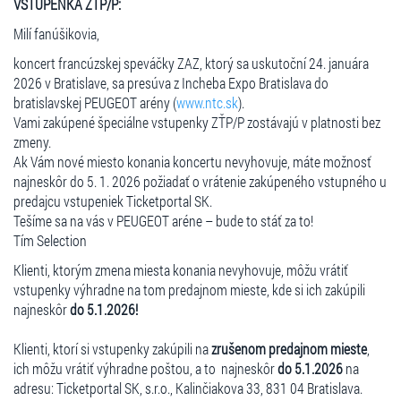
VSTUPENKA
ZŤP/P:
Milí fanúšikovia,
koncert francúzskej speváčky ZAZ, ktorý sa uskutoční 24. januára
2026 v Bratislave, sa presúva z Incheba Expo Bratislava do
bratislavskej PEUGEOT arény (
www.ntc.sk
).
Vami zakúpené špeciálne vstupenky ZŤP/P zostávajú v platnosti bez
zmeny.
Ak Vám nové miesto konania koncertu nevyhovuje, máte možnosť
najneskôr do 5. 1. 2026 požiadať o vrátenie zakúpeného vstupného u
predajcu vstupeniek Ticketportal SK.
Tešíme sa na vás v PEUGEOT aréne – bude to stáť za to!
Tím Selection
Klienti, ktorým zmena miesta konania nevyhovuje, môžu vrátiť
vstupenky výhradne na tom predajnom mieste, kde si ich zakúpili
najneskôr
do 5.1.2026!
Klienti, ktorí si vstupenky zakúpili na
zrušenom predajnom mieste
,
ich môžu vrátiť výhradne poštou, a to najneskôr
do 5.1.2026
na
adresu: Ticketportal SK, s.r.o., Kalinčiakova 33, 831 04 Bratislava.