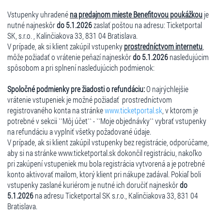
Vstupenky uhradené
na predajnom mieste Benefitovou poukážkou
je
nutné najneskôr
do 5.1.2026
zaslať poštou na adresu: Ticketportal
SK, s.r.o. , Kalinčiakova 33, 831 04 Bratislava.
V prípade, ak si klient zakúpil vstupenky
prostredníctvom internetu
,
môže požiadať o vrátenie peňazí najneskôr
do 5.1.2026
nasledujúcim
spôsobom a pri splnení nasledujúcich podmienok:
Spoločné podmienky pre žiadosti o refundáciu:
O najrýchlejšie
vrátenie vstupeniek je možné požiadať prostredníctvom
registrovaného konta na stránke
www.ticketportal.sk
, v ktorom je
potrebné v sekcii ``Môj účet`` - ``Moje objednávky`` vybrať vstupenky
na refundáciu a vyplniť všetky požadované údaje.
V prípade, ak si klient zakúpil vstupenky bez registrácie, odporúčame,
aby si na stránke www.ticketportal.sk dokončil registráciu, nakoľko
pri zakúpení vstupeniek mu bola registrácia vytvorená a je potrebné
konto aktivovať mailom, ktorý klient pri nákupe zadával. Pokiaľ boli
vstupenky zaslané kuriérom je nutné ich doručiť najneskôr
do
5.1.2026
na adresu Ticketportal SK s.r.o., Kalinčiakova 33, 831 04
Bratislava.