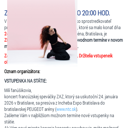
ZMENENÉ - ZAZ - 24.1.2026 O 20:00 HOD.
V zastúpení organizátora podujatia, vám ako sprostredkovateľ
predaja oznamujeme, že predstavenie
ZAZ
, ktoré sa malo konať dňa
24.1.2026 o 20:00 hod.
v Incheba EXPO Aréna, Bratislava, je
ZMENENÉ!
Predstavenie sa uskutoční
v pôvodnom termíne v novom
mieste konania: PEUGEOT aréna Bratislava.
Zakúpené vstupenky zostávajú v platnosti. Držitelia vstupeneik
obdržia e-mail s oznámením organizátora:
Oznam organizátora:
VSTUPENKA NA STÁTIE:
Milí fanúšikovia,
koncert francúzskej speváčky ZAZ, ktorý sa uskutoční 24. januára
2026 v Bratislave, sa presúva z Incheba Expo Bratislava do
bratislavskej PEUGEOT arény (
www.ntc.sk
).
Zašleme Vám v najbližšom možnom termíne nové vstupenky na
státie.
Ak Vám nové miesto konania koncertu nevyhovuje, máte možnosť