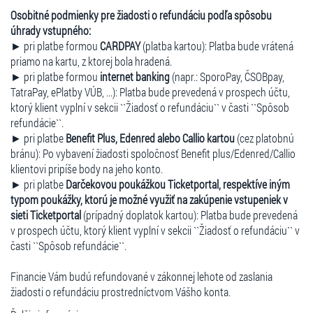
Osobitné podmienky pre žiadosti o refundáciu podľa spôsobu
úhrady vstupného:
► pri platbe formou
CARDPAY
(platba kartou): Platba bude vrátená
priamo na kartu, z ktorej bola hradená.
► pri platbe formou
internet banking
(napr.: SporoPay, ČSOBpay,
TatraPay, ePlatby VÚB, ...): Platba bude prevedená v prospech účtu,
ktorý klient vyplní v sekcii ``Žiadosť o refundáciu`` v časti ``Spôsob
refundácie``.
► pri platbe
Benefit Plus, Edenred alebo Callio kartou
(cez platobnú
bránu): Po vybavení žiadosti spoločnosť Benefit plus/Edenred/Callio
klientovi pripíše body na jeho konto.
► pri platbe
Darčekovou poukážkou Ticketportal, respektíve iným
typom poukážky, ktorú je možné využiť na zakúpenie vstupeniek v
sieti Ticketportal
(prípadný doplatok kartou): Platba bude prevedená
v prospech účtu, ktorý klient vyplní v sekcii ``Žiadosť o refundáciu`` v
časti ``Spôsob refundácie``.
Financie Vám budú refundované v zákonnej lehote od zaslania
žiadosti o refundáciu prostredníctvom Vášho konta.