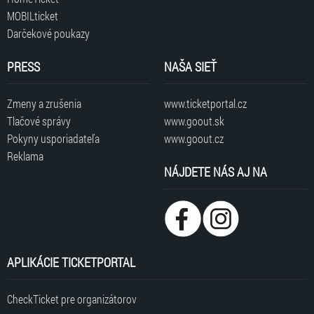
MOBILticket
Darčekové poukazy
PRESS
NAŠA SIEŤ
Zmeny a zrušenia
www.ticketportal.cz
Tlačové správy
www.goout.sk
Pokyny usporiadateľa
www.goout.cz
Reklama
NÁJDETE NÁS AJ NA
APLIKÁCIE TICKETPORTAL
CheckTicket pre organizátorov