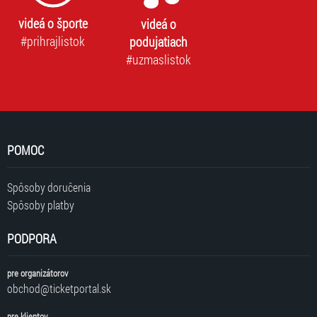
videá o športe
videá o
#prihrajlistok
podujatiach
#uzmaslistok
POMOC
Spôsoby doručenia
Spôsoby platby
PODPORA
pre organizátorov
obchod@ticketportal.sk
pre klientov