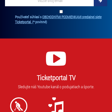
Zadajte svoju e-mailovú adresu, na ktorú vám budeme zasielať novinky.
Ten
Používateľ súhlasí s
OBCHODNÝMI PODMIENKAMI predajnej siete
Ticketportal.
(* povinné)
Ticketportal TV
Sledujte náš Youtube kanál o podujatiach a športe.