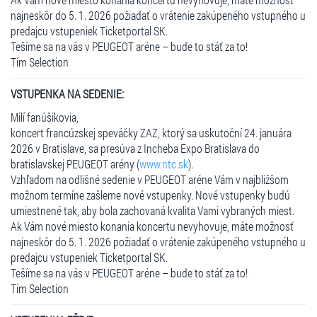
najneskôr do 5. 1. 2026 požiadať o vrátenie zakúpeného vstupného u
predajcu vstupeniek Ticketportal SK.
Tešíme sa na vás v PEUGEOT aréne – bude to stáť za to!
Tím Selection
VSTUPENKA
NA SEDENIE:
Milí fanúšikovia,
koncert francúzskej speváčky ZAZ, ktorý sa uskutoční 24. januára
2026 v Bratislave, sa presúva z Incheba Expo Bratislava do
bratislavskej PEUGEOT arény (
www.ntc.sk
).
Vzhľadom na odlišné sedenie v PEUGEOT aréne Vám v najbližšom
možnom termíne zašleme nové vstupenky. Nové vstupenky budú
umiestnené tak, aby bola zachovaná kvalita Vami vybraných miest.
Ak Vám nové miesto konania koncertu nevyhovuje, máte možnosť
najneskôr do 5. 1. 2026 požiadať o vrátenie zakúpeného vstupného u
predajcu vstupeniek Ticketportal SK.
Tešíme sa na vás v PEUGEOT aréne – bude to stáť za to!
Tím Selection