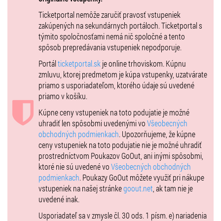
obľúbené hity v živom prevedení, ktoré ZAZ povyšuje na skutočný
Ticketportal nemôže zaručiť pravosť vstupeniek
umelecký zážitok. Bratislavský koncert v rámci tohto turné sľubuje
zakúpených na sekundárnych portáloch. Ticketportal s
byť jedným z vrcholov nadchádzajúcej koncertnej sezóny.
týmito spoločnosťami nemá nič spoločné a tento
ZAZ je na pódiu doslova stelesnením radosti, energie a ľudského
spôsob prepredávania vstupeniek nepodporuje.
kontaktu. Jej koncerty sú viac než len hudobné vystúpenia – sú to
Portál
ticketportal.sk
je online trhoviskom. Kúpnu
silné emocionálne momenty, ktoré spájajú publikum bez ohľadu na
zmluvu, ktorej predmetom je kúpa vstupenky, uzatvárate
jazyk či hranice. Vďaka svojmu charizmatickému prejavu a
priamo s usporiadateľom, ktorého údaje sú uvedené
prirodzenosti si získala oddaných fanúšikov po celom svete – od
priamo v košíku.
Francúzska cez Južnú Ameriku až po Japonsko.
Kúpne ceny vstupeniek na toto podujatie je možné
uhradiť len spôsobmi uvedenými vo
Všeobecných
obchodných podmienkach
. Upozorňujeme, že kúpne
ceny vstupeniek na toto podujatie nie je možné uhradiť
prostredníctvom Poukazov GoOut, ani inými spôsobmi,
ktoré nie sú uvedené vo
Všeobecných obchodných
podmienkach
. Poukazy GoOut môžete využiť pri nákupe
vstupeniek na našej stránke
goout.net
, ak tam nie je
uvedené inak.
Usporiadateľ sa v zmysle čl. 30 ods. 1 písm. e) nariadenia