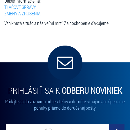
Ďalšie informácie na:
TLAČOVÉ SPRÁVY
ZMENY A ZRUŠENIA
Vzniknutá situácia nás veľmi mrzí. Za pochopenie ďakujeme.
PRIHLÁSIŤ SA K
ODBERU NOVINIEK
Pridajte sa do zoznamu odberateľov a doručte si najnovšie špeciálne
ponuky priamo do doručenej pošty.
Vložte svoj email