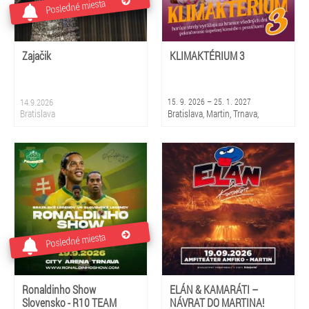
Posledné miesta
Zajačik
KLIMAKTÉRIUM 3
14.9.2026
15. 9. 2026 – 25. 1. 2027
Bratislava
Bratislava, Martin, Trnava,
Piešťany, Rajec, Liptovský
Mikuláš, Košice, Prešov, Banská
Bystrica, Žilina
Posledné miesta
Ronaldinho Show
ELÁN & KAMARÁTI –
Slovensko - R10 TEAM
NÁVRAT DO MARTINA!