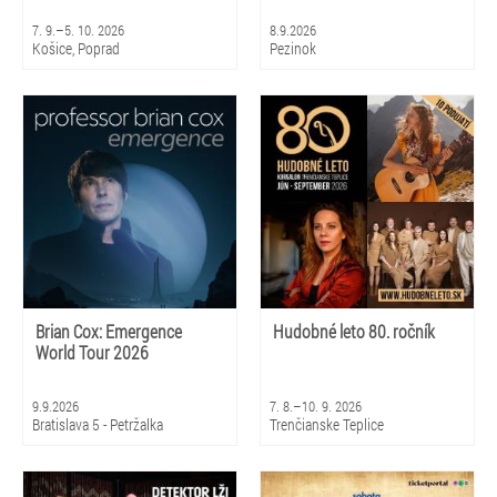
7. 9.–5. 10. 2026
8.9.2026
Košice, Poprad
Pezinok
Brian Cox: Emergence
Hudobné leto 80. ročník
World Tour 2026
9.9.2026
7. 8.–10. 9. 2026
Bratislava 5 - Petržalka
Trenčianske Teplice