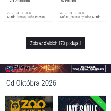
Tvár z bilbordu
sviečkach
29. 9.–23. 11. 2026
30. 9.–16. 12. 2026
Martin, Trnava, Bytča, Banská
Košice, Banská Bystrica, Martin,
Bystrica, Bratislava, Žilina
Brezno, Nitra, Trenčín, Skalica,
Piešťany, Michalovce, Trnava,
Snina, Sabinov, Nováky, Čadca,
Žilina
Zobraz ďalších 170 podujatí
Od Októbra 2026