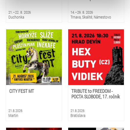
typy cookies používáme, naleznete níže. Možnosti
zpracování upravíte zaškrtnutím příslušné varianty. Svoji
21.–22. 8. 2026
14.–29. 8. 2026
volbu můžete kdykoliv změnit v zápatí stránky v záložce
Duchonka
Trnava, Skalité, Námestovo
„Cookies a jejich nastavení“.
CITY FEST MT
TRIBUTE to FREEDOM -
POCTA SLOBODE, 17. ročník
21.8.2026
21.8.2026
Martin
Bratislava