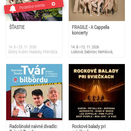
Posledné miesta
ŠŤASTIE
FRAGILE - A Cappella
koncerty
14. 9.–23. 11. 2026
14. 8.–12. 11. 2026
Dolný Kubín, Malacky, Prievidza,
Lisková, Sabinov, Nemšová,
Sliač, Krupina, Martin, Nová
Čierny Balog, Snina, Smižany,
Dubnica, Partizánske, Topoľčany,
Čadca, Bratislava 5 - Petržalka,
Bratislava
Stropkov, Prievidza
Radošinské naivné divadlo:
Rockové balady pri