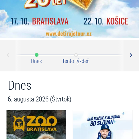
N
ev
Dnes
Tento týždeň
Tento 
Dnes
6. augusta 2026 (Štvrtok)