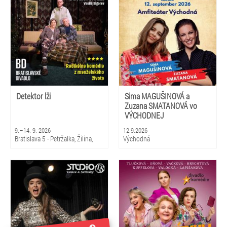
Detektor lži
Sima MAGUŠINOVÁ a
Zuzana SMATANOVÁ vo
VÝCHODNEJ
9.–14. 9. 2026
12.9.2026
Bratislava 5 - Petržalka, Žilina,
Východná
Martin