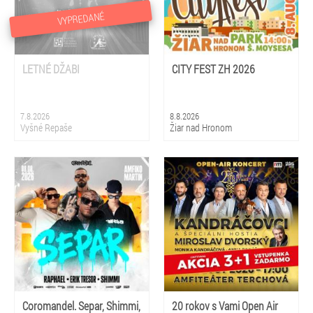
VYPREDANÉ
LETNÉ DŽABI
CITY FEST ZH 2026
7.8.2026
8.8.2026
Vyšné Repaše
Žiar nad Hronom
Coromandel. Separ, Shimmi,
20 rokov s Vami Open Air