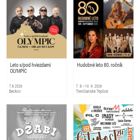
Leto s/pod hviezdami
Hudobné leto 80. ročník
OLYMPIC
7.8.2026
7. 8.–10. 9. 2026
Beckov
Trenčianske Teplice