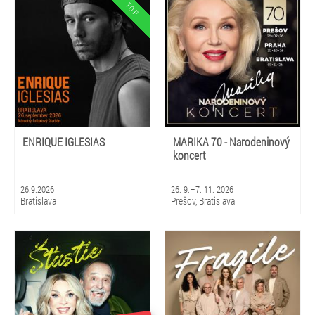
Košice, Stará Ľubovňa, Poprad,
Brezno, Prievidza, Gbely, Nová
Dubnica
ENRIQUE IGLESIAS
MARIKA 70 - Narodeninový
koncert
26.9.2026
26. 9.–7. 11. 2026
Bratislava
Prešov, Bratislava