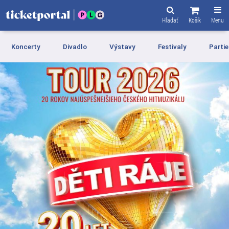
Hľadať
Košík
Menu
Koncerty
Divadlo
Výstavy
Festivaly
Partie