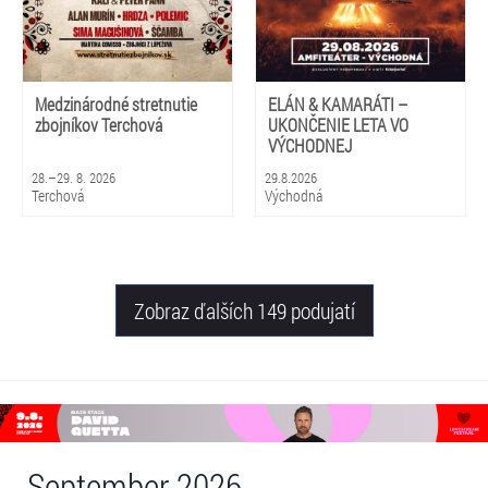
Medzinárodné stretnutie
ELÁN & KAMARÁTI –
zbojníkov Terchová
UKONČENIE LETA VO
VÝCHODNEJ
28.–29. 8. 2026
29.8.2026
Terchová
Východná
Zobraz ďalších 149 podujatí
September 2026