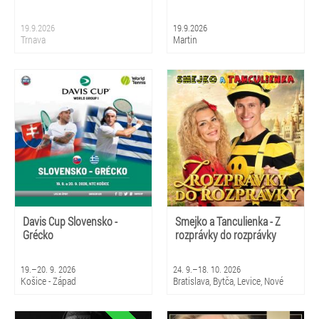
19.9.2026
19.9.2026
Trnava
Martin
Davis Cup Slovensko -
Smejko a Tanculienka - Z
Grécko
rozprávky do rozprávky
19.–20. 9. 2026
24. 9.–18. 10. 2026
Košice - Západ
Bratislava, Bytča, Levice, Nové
Zámky, Sládkovičovo, Senica,
Sereď, Bardejovské Kúpele,