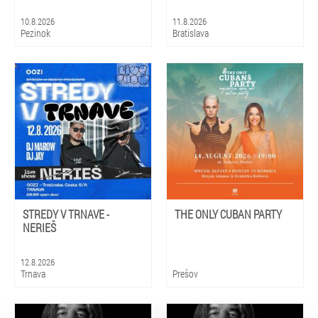
10.8.2026
11.8.2026
Pezinok
Bratislava
STREDY V TRNAVE -
THE ONLY CUBAN PARTY
NERIEŠ
12.8.2026
Trnava
Prešov