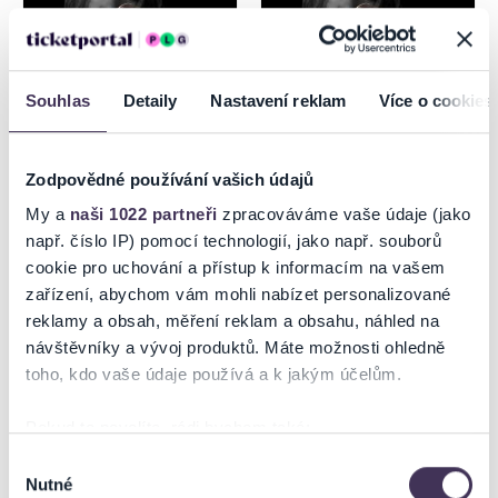
Souhlas
Detaily
Nastavení reklam
Více o cookies
Zodpovědné používání vašich údajů
DRUPI - 50 ANNI TOUR
DRUPI - 50 ANNI TOUR
My a
naši 1022 partneři
zpracováváme vaše údaje (jako
MARTIN
např. číslo IP) pomocí technologií, jako např. souborů
cookie pro uchování a přístup k informacím na vašem
15.8.2026
16.8.2026
zařízení, abychom vám mohli nabízet personalizované
Trnava
Martin
reklamy a obsah, měření reklam a obsahu, náhled na
návštěvníky a vývoj produktů. Máte možnosti ohledně
toho, kdo vaše údaje používá a k jakým účelům.
Pokud to povolíte, rádi bychom také:
Shromažďovali informace o vaší geografické poloze,
Výběr
Nutné
které mohou být přesné na několik metrů
souhlasu