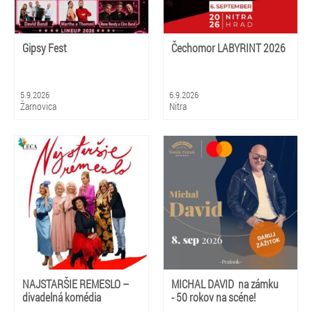
Gipsy Fest
Čechomor LABYRINT 2026
5.9.2026
6.9.2026
Žarnovica
Nitra
NAJSTARŠIE REMESLO –
MICHAL DAVID na zámku
divadelná komédia
- 50 rokov na scéne!