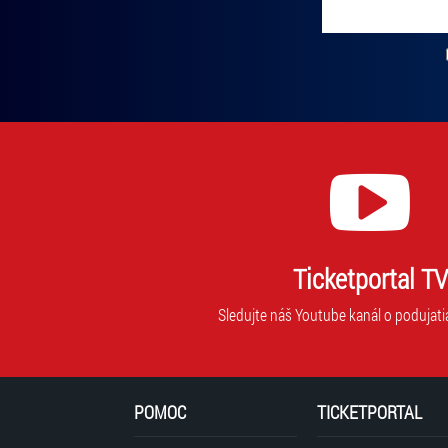
Zadajte svoju e-mailovú adresu, na ktorú vám budeme zasiel
Ticketportal TV
Sledujte náš Youtube kanál o podujati
POMOC
TICKETPORTAL