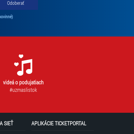
Odoberať
Tento súhlas je povinný na odber newslettra. Bez súhlasu nie je možné vás pr
povinné)
videá o podujatiach
#uzmaslistok
A SIEŤ
APLIKÁCIE TICKETPORTAL