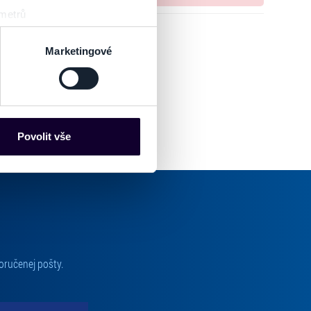
 metrů
sk prstu)
 podrobnostmi
. Svůj souhlas
Marketingové
es“), které mohou sbírat
ce mohou představovat
nalizaci obsahu a reklam.
Povolit vše
Partneři tyto údaje mohou
 že používáte jejich služby.
lušné varianty. Svoji volbu
oručenej pošty.