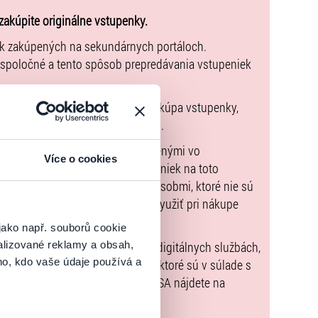
zakúpite originálne vstupenky.
ek zakúpených na sekundárnych portáloch.
 spoločné a tento spôsob prepredávania vstupeniek
pnu zmluvu, ktorej predmetom je kúpa vstupenky,
údaje sú uvedené priamo v košíku.
možné uhradiť len spôsobmi uvedenými vo
Více o cookies
zorňujeme, že kúpne ceny vstupeniek na toto
m Poukazov GoOut, ani inými spôsobmi, ktoré nie sú
enkach
. Poukazy GoOut môžete využiť pri nákupe
 nie je uvedené inak.
jako např. souborů cookie
alizované reklamy a obsah,
) nariadenia EÚ 2022/2065 (Akt o digitálnych službách,
ho, kdo vaše údaje používá a
tal.sk
, iba výrobky alebo služby, ktoré sú v súlade s
né informácie a kontakty podľa DSA nájdete na