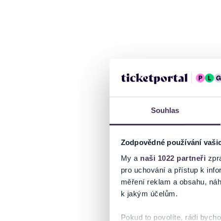
Souhlas
Zodpovědné používání vaši
My a
naši 1022 partneři
zpra
pro uchování a přístup k in
měření reklam a obsahu, náh
k jakým účelům.
Pokud to povolíte, rádi bych