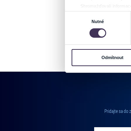
Shromažďovali informace
Identifikovali vaše zaříz
Výběr
Zjistěte více o tom, jak zpr
Nutné
souhlasu
můžete kdykoliv změnit nebo 
Na těchto stránkách využívám
informace o vašem zařízení 
osobní údaje. Získané infor
Odmítnout
Tyto informace můžeme také s
zkombinovat s dalšími informa
Jaké typy cookies používáme,
můžete kdykoliv změnit v záp
Pridajte sa do
Vložte svoj email