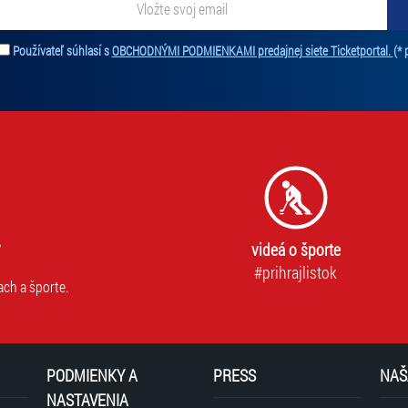
ať novinky. Vaša adresa nebude zdieľaná s tretími stranami.
Používateľ súhlasí s
OBCHODNÝMI PODMIENKAMI predajnej siete Ticketportal.
(* 
videá o športe
#prihrajlistok
ach a športe.
PODMIENKY A
PRESS
NAŠ
NASTAVENIA