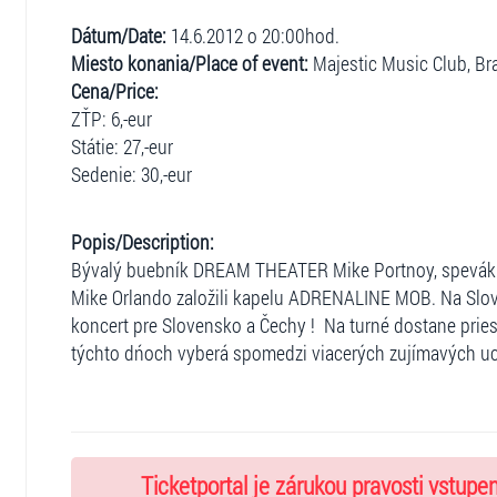
Dátum/Date:
14.6.2012 o 20:00hod.
Miesto konania/Place of event:
Majestic Music Club, Bra
Cena/Price:
ZŤP: 6,-eur
Státie: 27,-eur
Sedenie: 30,-eur
Popis/Description:
Bývalý buebník DREAM THEATER Mike Portnoy, spevák 
Mike Orlando založili kapelu ADRENALINE MOB. Na Slov
koncert pre Slovensko a Čechy ! Na turné dostane pries
týchto dńoch vyberá spomedzi viacerých zujímavých u
Ticketportal je zárukou pravosti vstupe