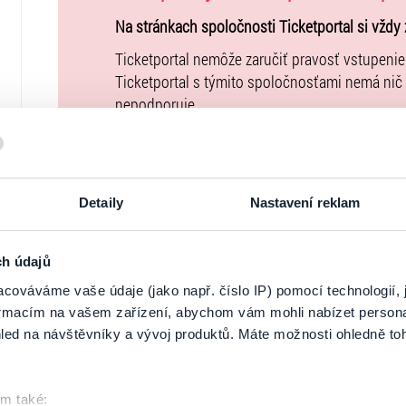
Na stránkach spoločnosti Ticketportal si vždy 
Ticketportal nemôže zaručiť pravosť vstupeni
Ticketportal s týmito spoločnosťami nemá nič
nepodporuje.
Portál
ticketportal.sk
je online trhoviskom. Kú
uzatvárate priamo s usporiadateľom, ktorého 
Kúpne ceny vstupeniek na toto podujatie je 
Detaily
Nastavení reklam
Všeobecných obchodných podmienkach
. Upo
podujatie nie je možné uhradiť prostredníctvo
uvedené vo
Všeobecných obchodných podmi
ch údajů
vstupeniek na našej stránke
goout.net
, ak tam
cováváme vaše údaje (jako např. číslo IP) pomocí technologií, 
formacím na vašem zařízení, abychom vám mohli nabízet person
Usporiadateľ sa v zmysle čl. 30 ods. 1 písm. e
led na návštěvníky a vývoj produktů. Máte možnosti ohledně to
DSA) zaviazal ponúkať na portáli
www.ticketpor
uplatniteľným právom Európskej únie. Prísluš
stránke
tu
.
om také: