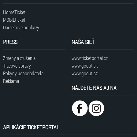
HomeTicket
MOBILticket
Darčekové poukazy
PRESS
NAŠA SIEŤ
Zmeny a zrušenia
www.ticketportal.cz
Tlačové správy
www.goout.sk
Pokyny usporiadateľa
www.goout.cz
Reklama
NÁJDETE NÁS AJ NA
APLIKÁCIE TICKETPORTAL