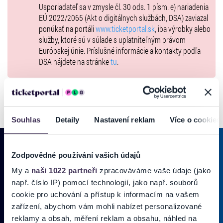
Usporiadateľ sa v zmysle čl. 30 ods. 1 písm. e) nariadenia
EÚ 2022/2065 (Akt o digitálnych službách, DSA) zaviazal
ponúkať na portáli
www.ticketportal.sk
, iba výrobky alebo
služby, ktoré sú v súlade s uplatniteľným právom
Európskej únie. Príslušné informácie a kontakty podľa
DSA nájdete na stránke
tu
.
Souhlas
Detaily
Nastavení reklam
Více o cookies
Zodpovědné používání vašich údajů
My a
naši 1022 partneři
zpracováváme vaše údaje (jako
PRIHLÁSIŤ SA K
ODBERU NOVINIEK
např. číslo IP) pomocí technologií, jako např. souborů
Pridajte sa do zoznamu odberateľov a doručte si najnovšie špeciálne
cookie pro uchování a přístup k informacím na vašem
ponuky priamo do doručenej pošty.
zařízení, abychom vám mohli nabízet personalizované
reklamy a obsah, měření reklam a obsahu, náhled na