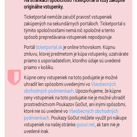
Dospelý: 8,-€
originálne vstupenky.
Deti vo veku 6-15 rokov: 4,-€
Ticketportal nemôže zaručiť pravosť vstupeniek
Dôchodcovia: 4,-€
zakúpených na sekundárnych portáloch. Ticketportal s
V deň konania 25. a 26.05.2013
týmito spoločnosťami nemá nič spoločné a tento
Dospelý: 10,-€
spôsob prepredávania vstupeniek nepodporuje.
Deti vo veku 6-15 rokov: 5,-€
Portál
ticketportal.sk
je online trhoviskom. Kúpnu
Dôchodcovia: 5,-€
zmluvu, ktorej predmetom je kúpa vstupenky, uzatvárate
Parkovisko v areáli letiska: 2,-€
priamo s usporiadateľom, ktorého údaje sú uvedené
Vstupenka je platná iba jeden deň!
priamo v košíku.
Zľavy a vstupenky pre deti/Discounts, and tickets for children:
Kúpne ceny vstupeniek na toto podujatie je možné
- Deti do 6 rokov v sprievode dospelej osoby - zadarmo
uhradiť len spôsobmi uvedenými vo
Všeobecných
- Osoba, ktorá je držiteľom preukazu ZŤP-S + sprievod - zadarmo
obchodných podmienkach
. Upozorňujeme, že kúpne
- Preukázanie veku na zľavu je potrebné doložiť preukazom poistenca
ceny vstupeniek na toto podujatie nie je možné uhradiť
prostredníctvom Poukazov GoOut, ani inými spôsobmi,
ktoré nie sú uvedené vo
Všeobecných obchodných
podmienkach
. Poukazy GoOut môžete využiť pri nákupe
vstupeniek na našej stránke
goout.net
, ak tam nie je
uvedené inak.