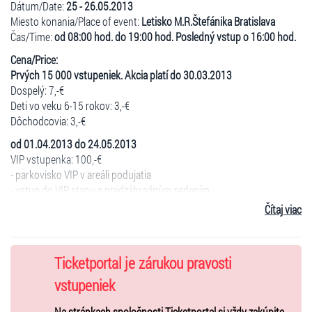
Dátum/Date:
25 - 26.05.2013
Miesto konania/Place of event:
Letisko M.R.Štefánika Bratislava
Čas/Time:
od 08:00 hod. do 19:00 hod. Posledný vstup o 16:00 hod.
Cena/Price:
Prvých 15 000 vstupeniek. Akcia platí do 30.03.2013
Dospelý: 7,-€
Deti vo veku 6-15 rokov: 3,-€
Dôchodcovia: 3,-€
od 01.04.2013 do 24.05.2013
VIP vstupenka: 100,-€
- parkovisko VIP v areáli podujatia
- vstup do VIP stanu s predzáhradným sedením
- VIP toalety
Čítaj viac
- prvotriedne miesto na sledovanie letových ukážok
- Ranná káva so zákuskom
- obed vo forme teplého bufetu dva chody
Ticketportal je zárukou pravosti
- Poobedňajší čaj so zákuskom a sendvičom
- alkoholické a nealkoholické nápoje v priebehu celého podujatia
vstupeniek
- oficiálny bulletin Bratislavských leteckých dní 2013
Na stránkach spoločnosti Ticketportal si vždy zakúpite