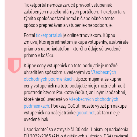
Ticketportal nemôže zaručiť pravosť vstupeniek
Rezervácie boxov formou SMS na tel.č. 0905 473 291
zakúpených na sekundárnych portáloch. Ticketportal s
týmito spoločnosťami nemá nič spoločné a tento
LINKS:
spôsob prepredávania vstupeniek nepodporuje.
MINISTRY WEB:
www.ministry.sk
Portál
ticketportal.sk
je online trhoviskom. Kúpnu
MINISTRY FB:
https://www.facebook.com/MinistryBB
zmluvu, ktorej predmetom je kúpa vstupenky, uzatvárate
FEDDE LE GRAND FB:
https://www.facebook.com/feddelegrand?
priamo s usporiadateľom, ktorého údaje sú uvedené
fref=ts
priamo v košíku.
Kúpne ceny vstupeniek na toto podujatie je možné
uhradiť len spôsobmi uvedenými vo
Všeobecných
obchodných podmienkach
. Upozorňujeme, že kúpne
ceny vstupeniek na toto podujatie nie je možné uhradiť
prostredníctvom Poukazov GoOut, ani inými spôsobmi,
ktoré nie sú uvedené vo
Všeobecných obchodných
podmienkach
. Poukazy GoOut môžete využiť pri nákupe
vstupeniek na našej stránke
goout.net
, ak tam nie je
uvedené inak.
Usporiadateľ sa v zmysle čl. 30 ods. 1 písm. e) nariadenia
EÚ 2022/2065 (Akt o digitálnych službách, DSA) zaviazal