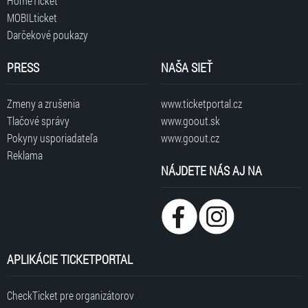
HomeTicket
MOBILticket
Darčekové poukazy
PRESS
NAŠA SIEŤ
Zmeny a zrušenia
www.ticketportal.cz
Tlačové správy
www.goout.sk
Pokyny usporiadateľa
www.goout.cz
Reklama
NÁJDETE NÁS AJ NA
APLIKÁCIE TICKETPORTAL
CheckTicket pre organizátorov