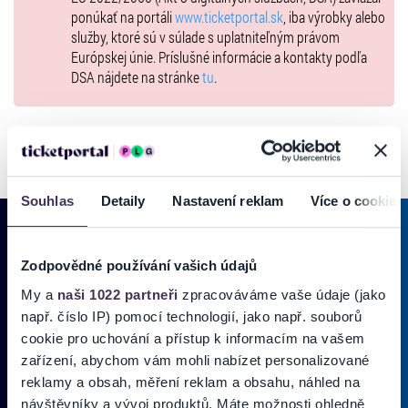
ponúkať na portáli
www.ticketportal.sk
, iba výrobky alebo
služby, ktoré sú v súlade s uplatniteľným právom
Európskej únie. Príslušné informácie a kontakty podľa
DSA nájdete na stránke
tu
.
Souhlas
Detaily
Nastavení reklam
Více o cookies
Zodpovědné používání vašich údajů
PRIHLÁSIŤ SA K
ODBERU NOVINIEK
My a
naši 1022 partneři
zpracováváme vaše údaje (jako
např. číslo IP) pomocí technologií, jako např. souborů
Pridajte sa do zoznamu odberateľov a doručte si najnovšie špeciálne
cookie pro uchování a přístup k informacím na vašem
ponuky priamo do doručenej pošty.
zařízení, abychom vám mohli nabízet personalizované
reklamy a obsah, měření reklam a obsahu, náhled na
Vložte svoj email
návštěvníky a vývoj produktů. Máte možnosti ohledně