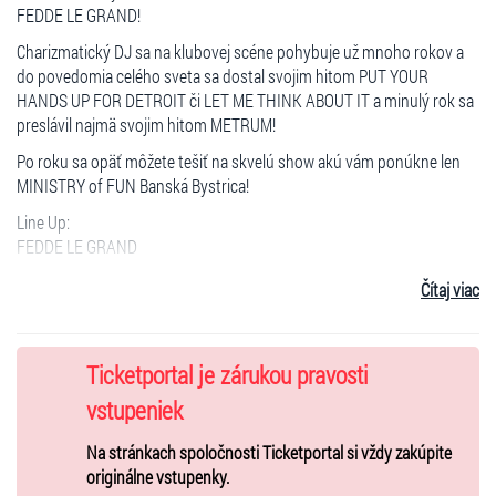
FEDDE LE GRAND!
Charizmatický DJ sa na klubovej scéne pohybuje už mnoho rokov a
do povedomia celého sveta sa dostal svojim hitom PUT YOUR
HANDS UP FOR DETROIT či LET ME THINK ABOUT IT a minulý rok sa
preslávil najmä svojim hitom METRUM!
Po roku sa opäť môžete tešiť na skvelú show akú vám ponúkne len
MINISTRY of FUN Banská Bystrica!
Line Up:
FEDDE LE GRAND
JEWELZ & SCOTT SPARKS
Čítaj viac
JOHN CULTER
DJ DAVE!
Ticketportal je zárukou pravosti
FEDDE LE GRAND
5.7.2013
vstupeniek
MINISTRY of FUN
Na stránkach spoločnosti Ticketportal si vždy zakúpite
Banská Bystrica
originálne vstupenky.
VIP VSTUPENKA NEOBSAHUJE SEDENIE!