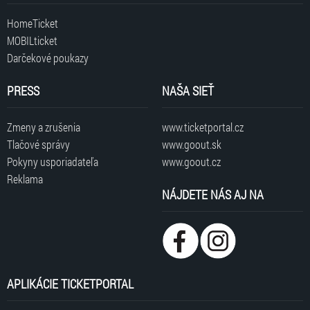
HomeTicket
MOBILticket
Darčekové poukazy
PRESS
NAŠA SIEŤ
Zmeny a zrušenia
www.ticketportal.cz
Tlačové správy
www.goout.sk
Pokyny usporiadateľa
www.goout.cz
Reklama
NÁJDETE NÁS AJ NA
APLIKÁCIE TICKETPORTAL