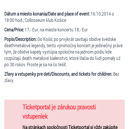
Dátum a miesto konania/Date and place of event:
16.10.2014 o
18:00 hod., Collosseum klub Košice
Cena/Price:
17,- Eur, na mieste koncertu 18,- Eur
Popis/Description:
Do Košíc po prvýkrát zavítajú obidve švédske
deathmetalové legendy, tento výnimočný koncert je jedinečný práve
tým, že obidve kapely vystúpia spoločne na jednom pódiu kde
rozpútajú death metalové šialenstvo, ktoré tlačia do ľudí pomaly už
po 30 rokov. Proste je sa na čo tešiť.
Zľavy a vstupenky pre deti/Discounts, and tickets for children:
Bez
zľavy.
Ticketportal je zárukou pravosti
vstupeniek
Na stránkach spoločnosti Ticketportal si vždy zakúpite