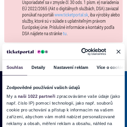
Usporiadateľ sa v zmysle čl. 30 ods. 1 písm. e) nariadenia
EÚ 2022/2065 (Akt o digitálnych službách, DSA) zaviazal
ponúkať na portáli
www.ticketportal.sk
, iba výrobky alebo
služby, ktoré sú v súlade s uplatniteľným právom
Európskej únie. Príslušné informácie a kontakty podľa
DSA nájdete na stránke
tu
.
Souhlas
Detaily
Nastavení reklam
Více o cookies
Zodpovědné používání vašich údajů
PRIHLÁSIŤ SA K
ODBERU NOVINIEK
My a
naši 1022 partneři
zpracováváme vaše údaje (jako
např. číslo IP) pomocí technologií, jako např. souborů
Pridajte sa do zoznamu odberateľov a doručte si najnovšie špeciálne
cookie pro uchování a přístup k informacím na vašem
ponuky priamo do doručenej pošty.
zařízení, abychom vám mohli nabízet personalizované
reklamy a obsah, měření reklam a obsahu, náhled na