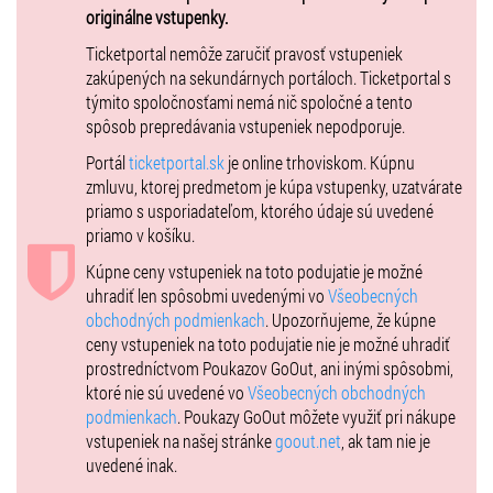
originálne vstupenky.
Ticketportal nemôže zaručiť pravosť vstupeniek
zakúpených na sekundárnych portáloch. Ticketportal s
týmito spoločnosťami nemá nič spoločné a tento
spôsob prepredávania vstupeniek nepodporuje.
Portál
ticketportal.sk
je online trhoviskom. Kúpnu
zmluvu, ktorej predmetom je kúpa vstupenky, uzatvárate
priamo s usporiadateľom, ktorého údaje sú uvedené
priamo v košíku.
Kúpne ceny vstupeniek na toto podujatie je možné
uhradiť len spôsobmi uvedenými vo
Všeobecných
obchodných podmienkach
. Upozorňujeme, že kúpne
ceny vstupeniek na toto podujatie nie je možné uhradiť
prostredníctvom Poukazov GoOut, ani inými spôsobmi,
ktoré nie sú uvedené vo
Všeobecných obchodných
podmienkach
. Poukazy GoOut môžete využiť pri nákupe
vstupeniek na našej stránke
goout.net
, ak tam nie je
uvedené inak.