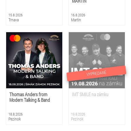
MARTIN
15.8.2026
16.8.2026
Trnava
Martin
VYPREDANÉ
Thomas Anders from
IMT SMILE na zámku
Modern Talking & Band
18.8.2026
19.8.2026
Pezinok
Pezinok