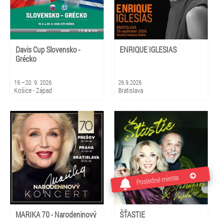
Davis Cup Slovensko -
ENRIQUE IGLESIAS
Grécko
19.–20. 9. 2026
26.9.2026
Košice - Západ
Bratislava
Posledné miesta
MARIKA 70 - Narodeninový
ŠŤASTIE