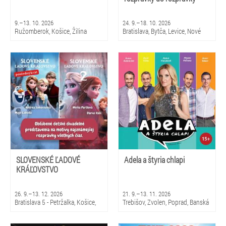
9.–13. 10. 2026
24. 9.–18. 10. 2026
Ružomberok, Košice, Žilina
Bratislava, Bytča, Levice, Nové
Zámky, Sládkovičovo, Senica,
Sereď, Bardejovské Kúpele,
Košice, Stará Ľubovňa, Poprad,
Brezno, Prievidza, Gbely, Nová
Dubnica
SLOVENSKÉ ĽADOVÉ
Adela a štyria chlapi
KRÁĽOVSTVO
26. 9.–13. 12. 2026
21. 9.–13. 11. 2026
Bratislava 5 - Petržalka, Košice,
Trebišov, Zvolen, Poprad, Banská
Prešov, Levice, Rajec,
Bystrica, Čadca, Trenčín,
Sládkovičovo, Stará Ľubovňa,
Sládkovičovo, Stupava