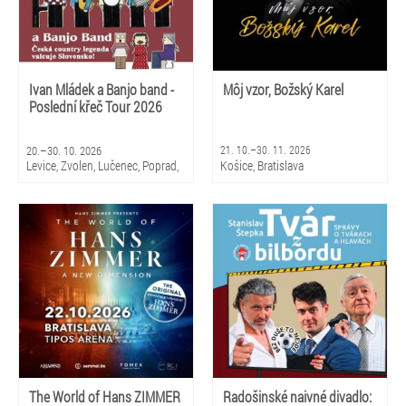
Ivan Mládek a Banjo band -
Môj vzor, Božský Karel
Poslední křeč Tour 2026
20.–30. 10. 2026
21. 10.–30. 11. 2026
Levice, Zvolen, Lučenec, Poprad,
Košice, Bratislava
Martin, Košice, Trnava, Trenčín
The World of Hans ZIMMER
Radošinské naivné divadlo: