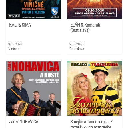
KALI & SIMA
ELÁN & Kamaráti
(Bratislava)
9.10.2026
9.10.2026
Viničné
Bratislava
Jarek NOHAVICA
Smejko a Tanculienka - Z
rozprávky do rozprávky