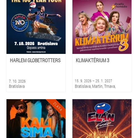
Stropkov, Prievidza
HARLEM GLOBETROTTERS
KLIMAKTÉRIUM 3
7. 10. 2026
15. 9. 2026 – 25. 1. 2027
Bratislava
Bratislava, Martin, Trnava,
Piešťany, Rajec, Liptovský
Mikuláš, Košice, Prešov, Banská
Bystrica, Žilina