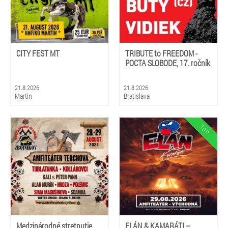
CITY FEST MT
TRIBUTE to FREEDOM -
POCTA SLOBODE, 17. ročník
21.8.2026
21.8.2026
Martin
Bratislava
Medzinárodné stretnutie
ELÁN & KAMARÁTI –