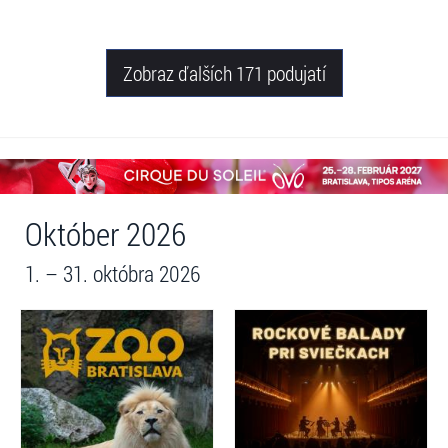
Piešťany, Michalovce, Trnava,
Snina, Sabinov, Nováky, Čadca,
Žilina
Zobraz ďalších 171 podujatí
Október 2026
1. – 31. októbra 2026