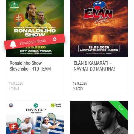
Bystrica, Žilina
Posledné miesta
Ronaldinho Show
ELÁN & KAMARÁTI –
Slovensko - R10 TEAM
NÁVRAT DO MARTINA!
19.9.2026
19.9.2026
Trnava
Martin