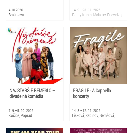
4.10.2026
14. 9.–23. 11. 2026
Bratislava
Dolný Kubín, Malacky, Prievidza,
Sliač, Krupina, Martin, Nová
Dubnica, Partizánske, Topoľčany,
Bratislava
NAJSTARŠIE REMESLO –
FRAGILE - A Cappella
divadelná komédia
koncerty
7. 9.–5. 10. 2026
14. 8.–12. 11. 2026
Košice, Poprad
Lisková, Sabinov, Nemšová,
Čierny Balog, Snina, Smižany,
Čadca, Bratislava 5 - Petržalka,