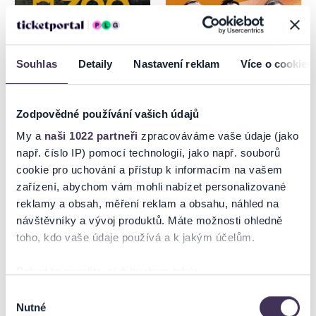
Souhlas
Detaily
Nastavení reklam
Více o cookies
Zodpovědné používání vašich údajů
Návšteva ZOO Bratislava
Ach tie naše ženy
My a
naši 1022 partneři
zpracováváme vaše údaje (jako
LABYRINT 2026
např. číslo IP) pomocí technologií, jako např. souborů
cookie pro uchování a přístup k informacím na vašem
1.9.2026
zařízení, abychom vám mohli nabízet personalizované
Bratislava
Nitra
reklamy a obsah, měření reklam a obsahu, náhled na
návštěvníky a vývoj produktů. Máte možnosti ohledně
toho, kdo vaše údaje používá a k jakým účelům.
Pokud to povolíte, rádi bychom také:
Shromažďovali informace o vaší geografické poloze,
Výběr
Nutné
které mohou být přesné na několik metrů
souhlasu