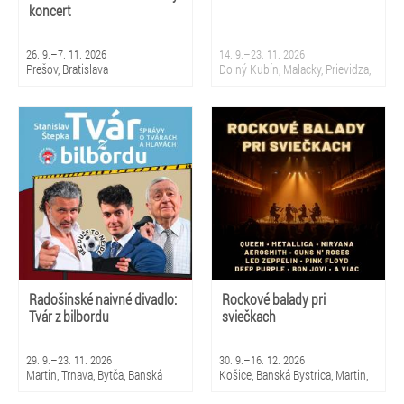
koncert
26. 9.–7. 11. 2026
14. 9.–23. 11. 2026
Prešov, Bratislava
Dolný Kubín, Malacky, Prievidza,
Sliač, Krupina, Martin, Nová
Dubnica, Partizánske, Topoľčany,
Bratislava
Radošinské naivné divadlo:
Rockové balady pri
Tvár z bilbordu
sviečkach
29. 9.–23. 11. 2026
30. 9.–16. 12. 2026
Martin, Trnava, Bytča, Banská
Košice, Banská Bystrica, Martin,
Bystrica, Bratislava, Žilina
Brezno, Nitra, Trenčín, Skalica,