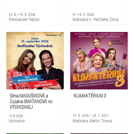
22. 8.–10. 9. 2026
9.–14. 9. 2026
Trenčianske Teplice
Bratislava 5 - Petržalka, Žilina,
Martin
Sima MAGUŠINOVÁ a
KLIMAKTÉRIUM 3
Zuzana SMATANOVÁ vo
VÝCHODNEJ
12.9.2026
15. 9. 2026 – 25. 1. 2027
Východná
Bratislava, Martin, Trnava,
Piešťany, Rajec, Liptovský
Mikuláš, Košice, Prešov, Banská