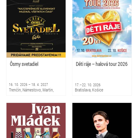
Kežmarok, Nové Zámky, Pezinok,
Liptovský Hrádok, Trnava, Žilina
Ôsmy svetadiel
Děti ráje – halová tour 2026
16. 10. 2026 – 18. 4. 2027
17.–22. 10. 2026
Trenčín, Námestovo, Martin,
Bratislava, Košice
Liptovský Hrádok, Rožňava, Žiar
nad Hronom, Bratislava, Levice,
Poprad, Považská Bystrica,
Bojnice, Topoľčany, Trnava, Nové
Zámky, Žilina