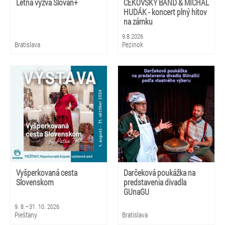
Letná výzva Slovan+
ČEKOVSKÝ BAND & MICHAL
HUDÁK - koncert plný hitov
na zámku
9.8.2026
Bratislava
Pezinok
Vyšperkovaná cesta
Darčeková poukážka na
Slovenskom
predstavenia divadla
GUnaGU
9. 8.–31. 10. 2026
Piešťany
Bratislava