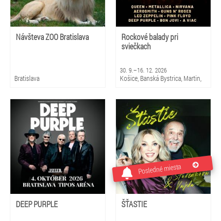
Návšteva ZOO Bratislava
Rockové balady pri
sviečkach
30. 9.–16. 12. 2026
Bratislava
Košice, Banská Bystrica, Martin,
Brezno, Nitra, Trenčín, Skalica,
Piešťany, Michalovce, Trnava,
Snina, Sabinov, Nováky, Čadca,
Žilina
Posledné miesta
DEEP PURPLE
ŠŤASTIE