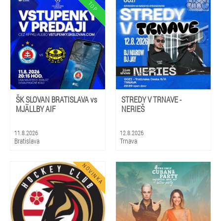
ŠK SLOVAN BRATISLAVA vs
STREDY V TRNAVE -
MJÄLLBY AIF
NERIEŠ
11.8.2026
12.8.2026
Bratislava
Trnava