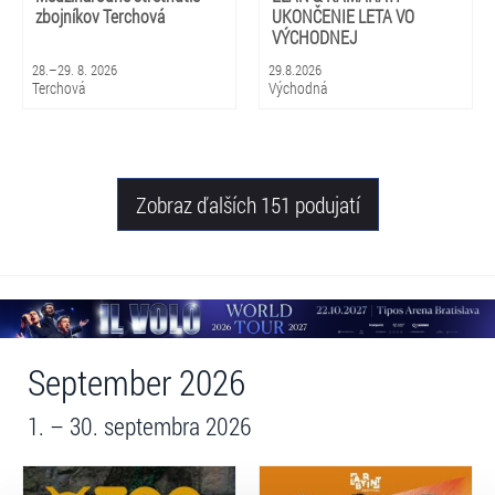
zbojníkov Terchová
UKONČENIE LETA VO
VÝCHODNEJ
28.–29. 8. 2026
29.8.2026
Terchová
Východná
Zobraz ďalších 151 podujatí
September 2026
1. – 30. septembra 2026