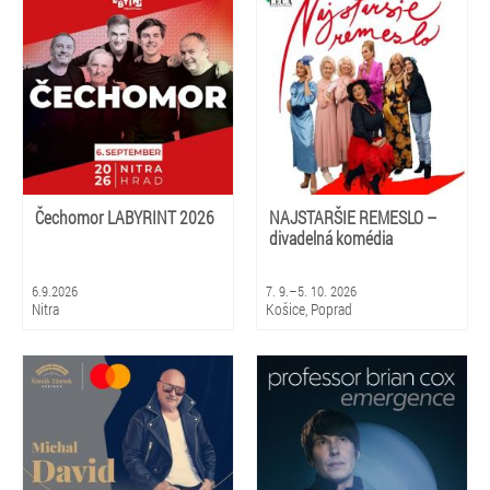
Čechomor LABYRINT 2026
NAJSTARŠIE REMESLO –
divadelná komédia
6.9.2026
7. 9.–5. 10. 2026
Nitra
Košice, Poprad