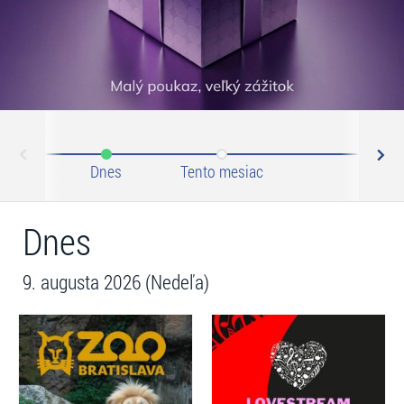
N
ev
Dnes
Tento mesiac
Septem
Dnes
9. augusta 2026 (Nedeľa)