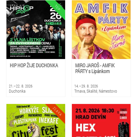
HIP HOP ŽIJE DUCHONKA
MIRO JAROŠ - AMFIK
PÁRTY s Lipánkom
21.–22. 8. 2026
14.–29. 8. 2026
Duchonka
Trnava, Skalité, Námestovo