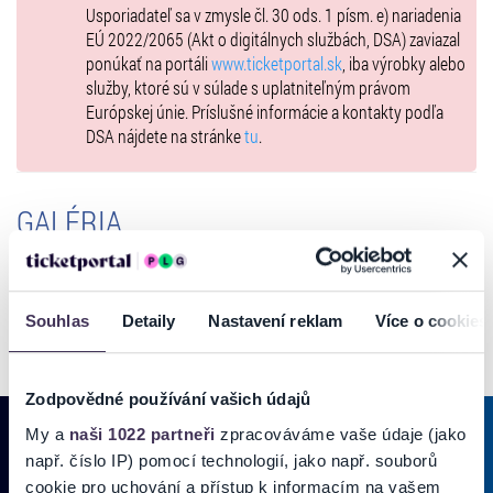
Usporiadateľ sa v zmysle čl. 30 ods. 1 písm. e) nariadenia
EÚ 2022/2065 (Akt o digitálnych službách, DSA) zaviazal
ponúkať na portáli
www.ticketportal.sk
, iba výrobky alebo
služby, ktoré sú v súlade s uplatniteľným právom
Európskej únie. Príslušné informácie a kontakty podľa
DSA nájdete na stránke
tu
.
GALÉRIA
Souhlas
Detaily
Nastavení reklam
Více o cookies
Zodpovědné používání vašich údajů
My a
naši 1022 partneři
zpracováváme vaše údaje (jako
např. číslo IP) pomocí technologií, jako např. souborů
cookie pro uchování a přístup k informacím na vašem