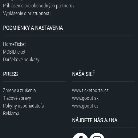
Prihlásenie pre obchodných partnerov
Vyhlásenie o prístupnosti
PODMIENKY A NASTAVENIA
HomeTicket
MOBILticket
Darčekové poukazy
PRESS
NAŠA SIEŤ
Zmeny a zrušenia
www.ticketportal.cz
Tlačové správy
www.goout.sk
Pokyny usporiadateľa
www.goout.cz
Reklama
NÁJDETE NÁS AJ NA