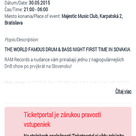
Dátum/Date:
30.05.2015
Čas/Time:
21:00 - 06:00
Miesto konania/Place of event:
Majestic Music Club, Karpatská 2,
Bratislava
Popis/Description:
THE WORLD FAMOUS DRUM & BASS NIGHT FIRST TIME IN SOVAKIA
RAM Records a nudance vám prinášajú jednu z najpopulárnejších
DnB show po prvýkrát na Slovensku!
Main stage:
LOADSTAR (UK), DC BREAKS (UK), A.M.C (UK), MC DAXTA
(AT), Rivalize (UK), Brown B (UK), Ero Drummer, Fatsound, Opaque,
Čítaj viac
MC Dirtz (UK)
2nd stage:
Komander Ground, Dualscript, D-High, M-cee, Rossyeball,
Drummatic
Ticketportal je zárukou pravosti
vstupeniek
Vstupné/Entry
:
Na stránkach spoločnosti Ticketportal si vždy zakúpite