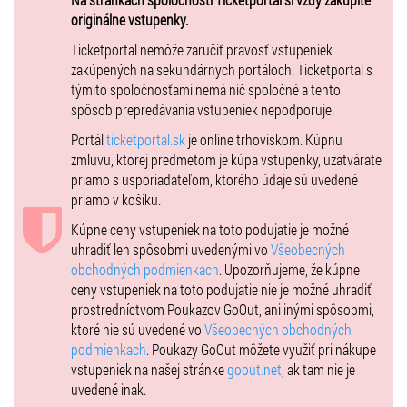
Normal:
10,00 EUR
(cena sa bude zvyšovať)
originálne vstupenky.
VIP:
19,00 EUR
- VIP zóna s dokonalým výhľadom a posedenim,
fajčiarska zóna, vlastný bar
Ticketportal nemôže zaručiť pravosť vstupeniek
zakúpených na sekundárnych portáloch. Ticketportal s
Zľavy/Discounts:
bez nároku na zľavy.
týmito spoločnosťami nemá nič spoločné a tento
spôsob prepredávania vstupeniek nepodporuje.
Portál
ticketportal.sk
je online trhoviskom. Kúpnu
zmluvu, ktorej predmetom je kúpa vstupenky, uzatvárate
priamo s usporiadateľom, ktorého údaje sú uvedené
priamo v košíku.
Kúpne ceny vstupeniek na toto podujatie je možné
uhradiť len spôsobmi uvedenými vo
Všeobecných
obchodných podmienkach
. Upozorňujeme, že kúpne
ceny vstupeniek na toto podujatie nie je možné uhradiť
prostredníctvom Poukazov GoOut, ani inými spôsobmi,
ktoré nie sú uvedené vo
Všeobecných obchodných
podmienkach
. Poukazy GoOut môžete využiť pri nákupe
vstupeniek na našej stránke
goout.net
, ak tam nie je
uvedené inak.