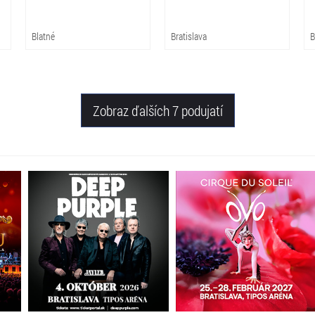
Blatné
Bratislava
B
Zobraz ďalších 7 podujatí