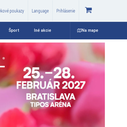
ekové poukazy
Language
Prihlásenie
Na mape
Šport
Iné akcie