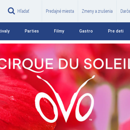
Hľadať
Predajné miesta
Zmeny a zrušenia
Darč
ivaly
Parties
Filmy
Gastro
Pre deti