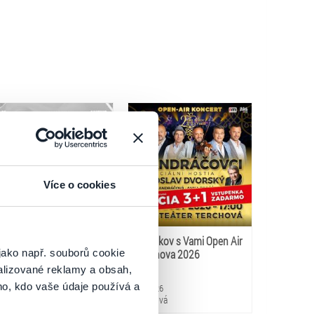
Více o cookies
Coromandel Separ Rafael
20 rokov s Vami Open Air
jako např. souborů cookie
a ďalší
Terchova 2026
alizované reklamy a obsah,
ho, kdo vaše údaje používá a
.8.2026
8.8.2026
artin
Terchová