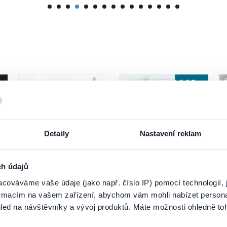
Detaily
Nastavení reklam
ch údajů
Letná výzva Slovan+
Vyšperkovaná cesta
cováváme vaše údaje (jako např. číslo IP) pomocí technologií, 
Slovenskom
formacím na vašem zařízení, abychom vám mohli nabízet person
led na návštěvníky a vývoj produktů. Máte možnosti ohledně to
7. 8.–31. 10. 2026
8
Bratislava
Piešťany
M