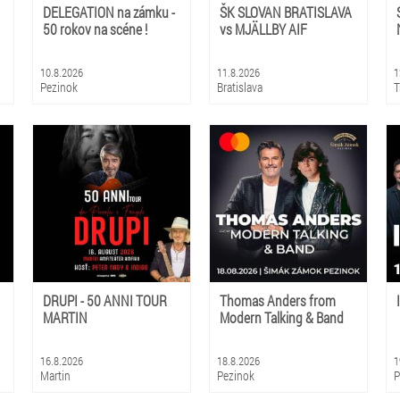
DELEGATION na zámku -
ŠK SLOVAN BRATISLAVA
50 rokov na scéne !
vs MJÄLLBY AIF
10.8.2026
11.8.2026
1
Pezinok
Bratislava
T
DRUPI - 50 ANNI TOUR
Thomas Anders from
MARTIN
Modern Talking & Band
16.8.2026
18.8.2026
1
Martin
Pezinok
P