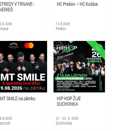
STREDY V TRNAVE -
HC Prešov – HC Košice
NERIEŠ
2.8.2026
12.8.2026
rnava
Prešov
IMT SMILE na zámku
HIP HOP ŽIJE
DUCHONKA
9.8.2026
21.–22. 8. 2026
ezinok
Duchonka