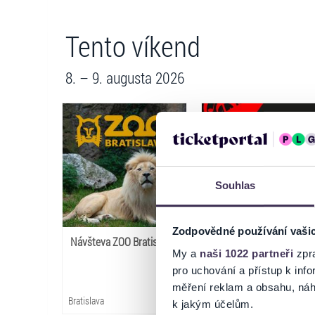
Tento víkend
8. – 9. augusta 2026
Souhlas
Zodpovědné používání vaši
Návšteva ZOO Bratislava
LOVESTREAM Festival
My a
naši 1022 partneři
zpra
2026
pro uchování a přístup k in
měření reklam a obsahu, náh
Bratislava
Bratislava
k jakým účelům.