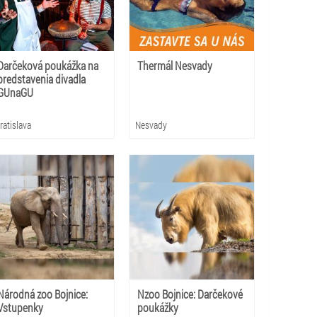
Darčeková poukážka na
Thermál Nesvady
predstavenia divadla
GUnaGU
ratislava
Nesvady
Národná zoo Bojnice:
Nzoo Bojnice: Darčekové
Vstupenky
poukážky