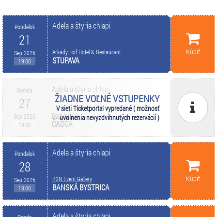
Adela a štyria chlapi
Pondelok
21
Kúpiť
Arkady Hof Hotel & Restaurant
Sep 2026
STUPAVA
19:00
Adela a štyria chlapi
Nedeľa
ŽIADNE VOĽNÉ VSTUPENKY
27
V sieti Ticketportal vypredané ( možnosť
Dom kultúry
Sep 2026
uvolnenia nevyzdvihnutých rezervácií )
ČADCA
19:00
Adela a štyria chlapi
Pondelok
28
Kúpiť
R2N Event Gallery
Sep 2026
BANSKÁ BYSTRICA
18:00
Adela a štyria chlapi