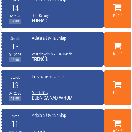
Streda
14
Kúpiť
Dom Kultúry
Okt 2026
POPRAD
19:00
Adela a štyria chlapi
Štvrtok
15
Kúpiť
Posádkový klub - ODA Trenčín
Okt 2026
TRENČÍN
19:00
Prevažne nevážne
Utorok
13
Kúpiť
Dom kultúry
Okt 2026
DUBNICA NAD VÁHOM
19:00
Adela a štyria chlapi
Streda
11
Kúpiť
Inovatech
Nov 2026