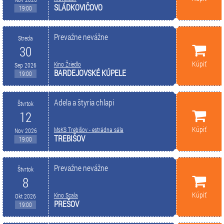
SLÁDKOVIČOVO
19:00
Prevažne nevážne
Streda
30
Kúpiť
Kino Žriedlo
Sep 2026
BARDEJOVSKÉ KÚPELE
19:00
Adela a štyria chlapi
Štvrtok
12
Kúpiť
MsKS Trebišov - estrádna sála
Nov 2026
TREBIŠOV
19:00
Prevažne nevážne
Štvrtok
8
Kúpiť
Kino Scala
Okt 2026
PREŠOV
19:00