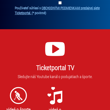
Ten
Používateľ súhlasí s
OBCHODNÝMI PODMIENKAMI predajnej siete
Ticketportal.
(* povinné)
Ticketportal TV
Sledujte náš Youtube kanál o podujatiach a športe.
videá o športe
videá o