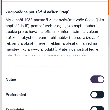
Kúpiť
Kultúrny dom Smižany
Jan 2027
SMIŽANY
19:00
Zodpovědné používání vašich údajů
My a
naši 1022 partneři
zpracováváme vaše údaje (jako
TAJOMSTVÁ VIANOČNÉHO KRBU
Štvrtok
např. číslo IP) pomocí technologií, jako např. souborů
3
PRIPRAVUJEME
cookie pro uchování a přístup k informacím na vašem
Pripravujeme do predaja..
Aula SZU
Dec 2026
zařízení, abychom vám mohli nabízet personalizované
BANSKÁ BYSTRICA
18:00
reklamy a obsah, měření reklam a obsahu, náhled na
návštěvníky a vývoj produktů. Máte možnosti ohledně
toho, kdo vaše údaje používá a k jakým účelům.
NA MAPE
Pokud to povolíte, rádi bychom také:
Shromažďovali informace o vaší geografické poloze,
Výběr
Nutné
které mohou být přesné na několik metrů
souhlasu
Identifikovali vaše zařízení pomocí aktivního
skenování pro konkrétní charakteristiky (otisk prstu)
Preferenční
Zjistěte více o tom, jak zpracováváme vaše osobní
údaje, a nastavte si předvolby v
části s podrobnostmi
.
ZOBRAZIŤ MAPU
Statistické
Svůj souhlas můžete kdykoliv změnit nebo odvolat v