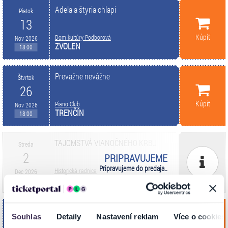
Adela a štyria chlapi
Piatok
13
Kúpiť
Dom kultúry Podborová
Nov 2026
ZVOLEN
18:00
Prevažne nevážne
Štvrtok
26
Kúpiť
Piano Club
Nov 2026
TRENČÍN
18:00
TAJOMSTVÁ VIANOČNÉHO KRBU
Streda
2
PRIPRAVUJEME
Pripravujeme do predaja..
Historická radnica
Dec 2026
KOŠICE
19:00
Prevažne nevážne
Piatok
Souhlas
Detaily
Nastavení reklam
Více o cookies
22