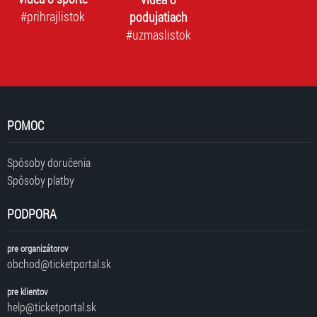
#prihrajlistok
podujatiach
#uzmaslistok
POMOC
Spôsoby doručenia
Spôsoby platby
PODPORA
pre organizátorov
obchod@ticketportal.sk
pre klientov
help@ticketportal.sk