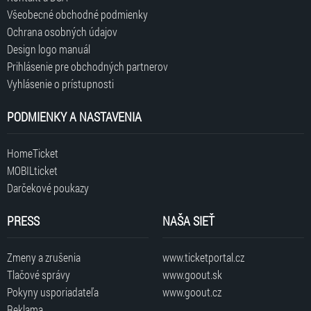
Všeobecné obchodné podmienky
Ochrana osobných údajov
Design logo manuál
Prihlásenie pre obchodných partnerov
Vyhlásenie o prístupnosti
PODMIENKY A NASTAVENIA
HomeTicket
MOBILticket
Darčekové poukazy
PRESS
NAŠA SIEŤ
Zmeny a zrušenia
www.ticketportal.cz
Tlačové správy
www.goout.sk
Pokyny usporiadateľa
www.goout.cz
Reklama