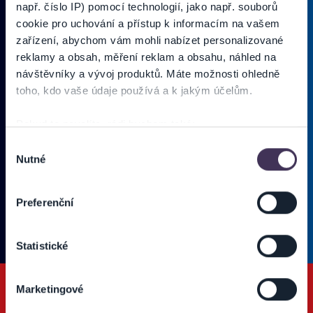
např. číslo IP) pomocí technologií, jako např. souborů
cookie pro uchování a přístup k informacím na vašem
zařízení, abychom vám mohli nabízet personalizované
PRIHLÁSIŤ SA K
ODBERU NOVINIEK
reklamy a obsah, měření reklam a obsahu, náhled na
návštěvníky a vývoj produktů. Máte možnosti ohledně
Pridajte sa do zoznamu odberateľov a doručte si najnovšie špeciálne
toho, kdo vaše údaje používá a k jakým účelům.
ponuky priamo do doručenej pošty.
Pokud to povolíte, rádi bychom také:
Shromažďovali informace o vaší geografické poloze,
Výběr
Vložte svoj email
Nutné
které mohou být přesné na několik metrů
souhlasu
Identifikovali vaše zařízení pomocí aktivního
Zadajte svoju e-mailovú adresu, na ktorú vám budeme zasielať novinky.
skenování pro konkrétní charakteristiky (otisk prstu)
Ten
Používateľ súhlasí s
OBCHODNÝMI PODMIENKAMI predajnej siete
Preferenční
Zjistěte více o tom, jak zpracováváme vaše osobní
Ticketportal.
(* povinné)
údaje, a nastavte si předvolby v
části s podrobnostmi
.
Statistické
Svůj souhlas můžete kdykoliv změnit nebo odvolat v
části Prohlášení o souborech cookie.
Marketingové
Na těchto stránkách využíváme soubory cookies a další