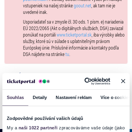
vstupeniek na našej stránke
goout.net
, ak tam nie je
uvedené inak.
Usporiadateľ sa v zmysle čl. 30 ods. 1 písm. e) nariadenia
EÚ 2022/2065 (Akt o digitálnych službách, DSA) zaviazal
ponúkať na portáli
www.ticketportal.sk
, iba výrobky alebo
služby, ktoré sú v súlade s uplatniteľným právom
Európskej únie. Príslušné informácie a kontakty podľa
DSA nájdete na stránke
tu
.
GALÉRIA
Souhlas
Detaily
Nastavení reklam
Více o cookies
Zodpovědné používání vašich údajů
My a
naši 1022 partneři
zpracováváme vaše údaje (jako