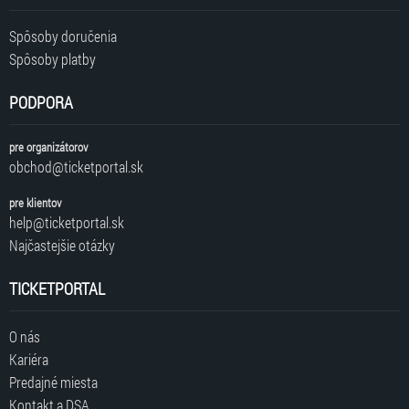
Spôsoby doručenia
Spôsoby platby
PODPORA
pre organizátorov
obchod@ticketportal.sk
pre klientov
help@ticketportal.sk
Najčastejšie otázky
TICKETPORTAL
O nás
Kariéra
Predajné miesta
Kontakt a DSA