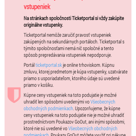
vstupeniek
Na stránkach spoločnosti Ticketportal si vždy zakúpite
originálne vstupenky.
Ticketportal nemôže zaručiť pravosť vstupeniek
zakúpených na sekundárnych portáloch. Ticketportal s
týmito spoločnosťami nemá nič spoločné a tento
spôsob prepredávania vstupeniek nepodporuje.
Portál
ticketportal.sk
je online trhoviskom. Kúpnu
zmluvu, ktorej predmetom je kúpa vstupenky, uzatvárate
priamo s usporiadateľom, ktorého údaje sú uvedené
priamo v košíku.
Kúpne ceny vstupeniek na toto podujatie je možné
uhradiť len spôsobmi uvedenými vo
Všeobecných
obchodných podmienkach
. Upozorňujeme, že kúpne
ceny vstupeniek na toto podujatie nie je možné uhradiť
prostredníctvom Poukazov GoOut, ani inými spôsobmi,
ktoré nie sú uvedené vo
Všeobecných obchodných
podmienkach
. Poukazy GoOut môžete využiť pri nákupe