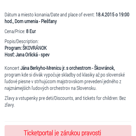
Dátum a miesto konania/Date and place of event:
18.4.2015 o 19:00
hod., Dom umenia - Piešťany
Cena/Price:
8 Eur
Popis/Description:
Program: ŠKOVRÁNOK
Hosť: Jana Orlická - spev
Koncert
Jána Berkyho-Mrenicu jr. s orchestrom - Škovránok,
program kde si divák vypočuje skladby od klasiky až po slovenské
ľudové piesne v strhujúcom majstrovskom prevedení jedného z
najznámejších ľudových orchestrov na Slovensku.
Zľavy a vstupenky pre deti/Discounts, and tickets for children: Bez
zľavy.
Ticketportal je zárukou pravosti