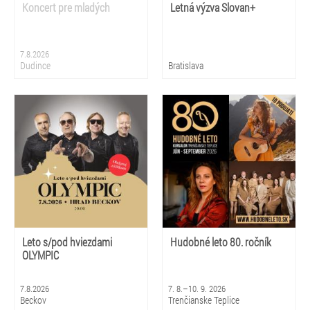
Koncert pre mladých
Letná výzva Slovan+
7.8.2026
Dudince
Bratislava
Leto s/pod hviezdami
Hudobné leto 80. ročník
OLYMPIC
7.8.2026
7. 8.–10. 9. 2026
Beckov
Trenčianske Teplice