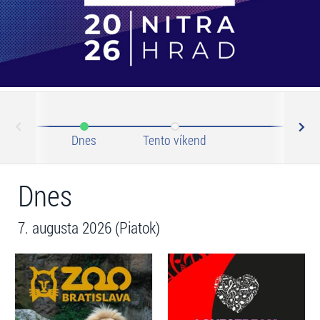
N
ev
Dnes
Tento víkend
Tento 
Dnes
7. augusta 2026 (Piatok)