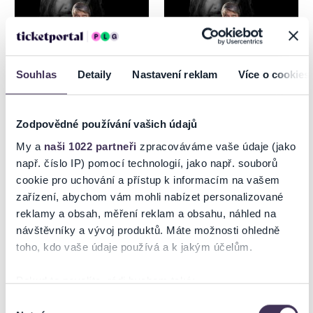
Souhlas
Detaily
Nastavení reklam
Více o cookies
Zodpovědné používání vašich údajů
DRUPI - 50 ANNI TOUR
DRUPI - 50 ANNI TOUR
My a
naši 1022 partneři
zpracováváme vaše údaje (jako
MARTIN
např. číslo IP) pomocí technologií, jako např. souborů
cookie pro uchování a přístup k informacím na vašem
15.8.2026
16.8.2026
zařízení, abychom vám mohli nabízet personalizované
Trnava
Martin
reklamy a obsah, měření reklam a obsahu, náhled na
návštěvníky a vývoj produktů. Máte možnosti ohledně
toho, kdo vaše údaje používá a k jakým účelům.
Pokud to povolíte, rádi bychom také:
Shromažďovali informace o vaší geografické poloze,
Výběr
Nutné
které mohou být přesné na několik metrů
souhlasu