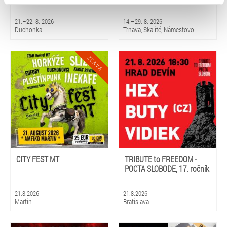
typy cookies používáme, naleznete níže. Možnosti
zpracování upravíte zaškrtnutím příslušné varianty. Svoji
21.–22. 8. 2026
14.–29. 8. 2026
volbu můžete kdykoliv změnit v zápatí stránky v záložce
Duchonka
Trnava, Skalité, Námestovo
„Cookies a jejich nastavení“.
CITY FEST MT
TRIBUTE to FREEDOM -
POCTA SLOBODE, 17. ročník
21.8.2026
21.8.2026
Martin
Bratislava