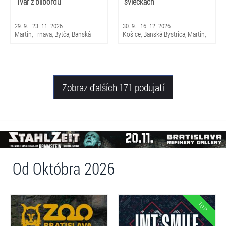
Tvár z bilbordu
sviečkach
29. 9.–23. 11. 2026
30. 9.–16. 12. 2026
Martin, Trnava, Bytča, Banská
Košice, Banská Bystrica, Martin,
Bystrica, Bratislava, Žilina
Brezno, Nitra, Trenčín, Skalica,
Piešťany, Michalovce, Trnava,
Snina, Sabinov, Nováky, Čadca,
Žilina
Zobraz ďalších 171 podujatí
Od Októbra 2026