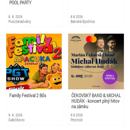
POOL PARTY
8. 8. 2026
8.8.2026
Pusztaradvány
Banská Bystrica
Family Festival 2 Bős
ČEKOVSKÝ BAND & MICHAL
HUDÁK - koncert plný hitov
na zámku
9. 8. 2026
9.8.2026
Gabčíkovo
Pezinok