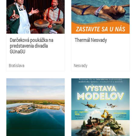
Darčeková poukážka na
Thermál Nesvady
predstavenia divadla
GUnaGU
Bratislava
Nesvady