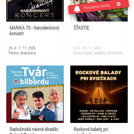
Posledné miesta
MARIKA 70 - Narodeninový
ŠŤASTIE
koncert
26. 9.–7. 11. 2026
14. 9.–23. 11. 2026
Prešov, Bratislava
Dolný Kubín, Malacky, Prievidza,
Sliač, Krupina, Martin, Nová
Dubnica, Partizánske, Topoľčany,
Bratislava
Radošinské naivné divadlo:
Rockové balady pri