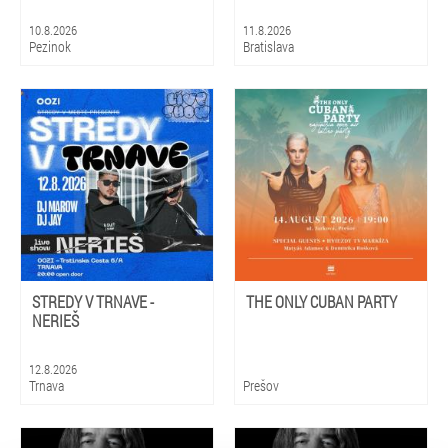
10.8.2026
11.8.2026
Pezinok
Bratislava
STREDY V TRNAVE -
THE ONLY CUBAN PARTY
NERIEŠ
12.8.2026
Trnava
Prešov