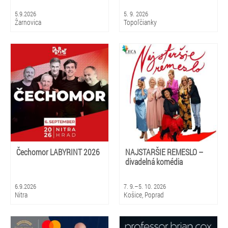
5.9.2026
5. 9. 2026
Žarnovica
Topoľčianky
Čechomor LABYRINT 2026
NAJSTARŠIE REMESLO –
divadelná komédia
6.9.2026
7. 9.–5. 10. 2026
Nitra
Košice, Poprad