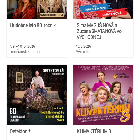
Hudobné leto 80. ročník
Sima MAGUŠINOVÁ a
Zuzana SMATANOVÁ vo
VÝCHODNEJ
7. 8.–10. 9. 2026
12.9.2026
Trenčianske Teplice
Východná
Detektor lži
KLIMAKTÉRIUM 3