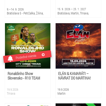
9.–14. 9. 2026
15. 9. 2026 – 25. 1. 2027
Bratislava 5 - Petržalka, Žilina,
Bratislava, Martin, Trnava,
Martin
Piešťany, Rajec, Liptovský
Mikuláš, Košice, Prešov, Banská
Bystrica, Žilina
Posledné miesta
Ronaldinho Show
ELÁN & KAMARÁTI –
Slovensko - R10 TEAM
NÁVRAT DO MARTINA!
19.9.2026
19.9.2026
Trnava
Martin