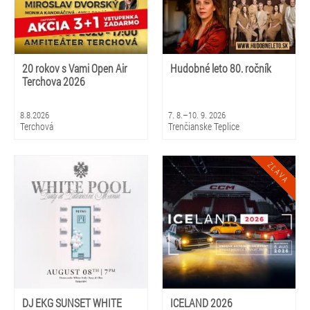
20 rokov s Vami Open Air
Hudobné leto 80. ročník
Terchova 2026
8.8.2026
7. 8.–10. 9. 2026
Terchová
Trenčianske Teplice
DJ EKG SUNSET WHITE
ICELAND 2026