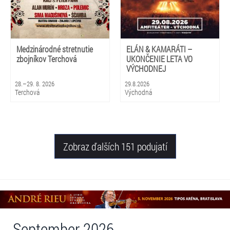
Medzinárodné stretnutie
ELÁN & KAMARÁTI –
zbojníkov Terchová
UKONČENIE LETA VO
VÝCHODNEJ
28.–29. 8. 2026
29.8.2026
Terchová
Východná
Zobraz ďalších 151 podujatí
September 2026