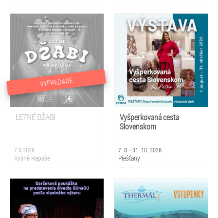
VYPREDANÉ
LETNÉ DŽABI
Vyšperkovaná cesta
Slovenskom
7.8.2026
7. 8.–31. 10. 2026
Vyšné Repaše
Piešťany