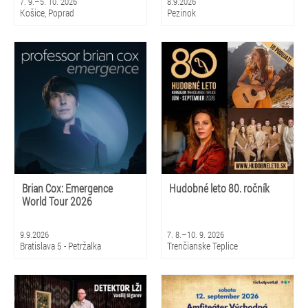
7. 9.–5. 10. 2026
8.9.2026
Košice, Poprad
Pezinok
Brian Cox: Emergence
Hudobné leto 80. ročník
World Tour 2026
9.9.2026
7. 8.–10. 9. 2026
Bratislava 5 - Petržalka
Trenčianske Teplice