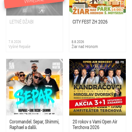
VYPREDANÉ
LETNÉ DŽABI
CITY FEST ZH 2026
7.8.2026
8.8.2026
Vyšné Repaše
Žiar nad Hronom
Coromandel. Separ, Shimmi,
20 rokov s Vami Open Air
Raphael a dalši.
Terchova 2026