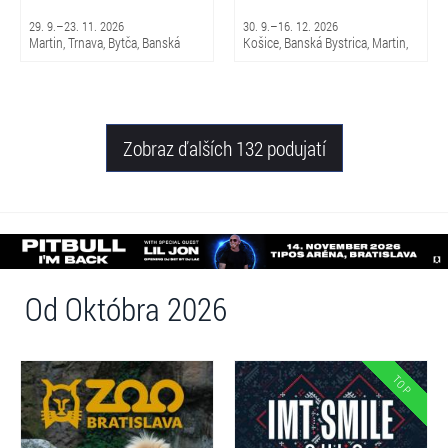
29. 9.–23. 11. 2026
30. 9.–16. 12. 2026
Martin, Trnava, Bytča, Banská
Košice, Banská Bystrica, Martin,
Bystrica, Bratislava, Žilina
Brezno, Nitra, Trenčín, Skalica,
Piešťany, Michalovce, Trnava,
Snina, Sabinov, Nováky, Čadca,
Žilina
Zobraz ďalších 132 podujatí
Od Októbra 2026