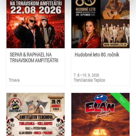
typy cookies používáme, naleznete níže. Možnosti
zpracování upravíte zaškrtnutím příslušné varianty. Svoji
volbu můžete kdykoliv změnit v zápatí stránky v záložce
„Cookies a jejich nastavení“.
SEPAR & RAPHAEL NA
Hudobné leto 80. ročník
TRNAVSKOM AMFITEÁTRI
7. 8.–10. 9. 2026
Trnava
Trenčianske Teplice