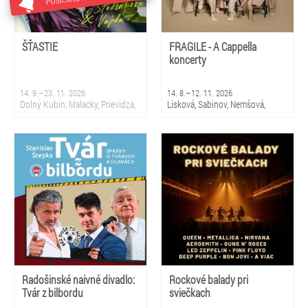
ŠŤASTIE
FRAGILE - A Cappella
koncerty
14. 9.–23. 11. 2026
14. 8.–12. 11. 2026
Dolný Kubín, Malacky, Prievidza,
Lisková, Sabinov, Nemšová,
Sliač, Krupina, Martin, Nová
Čierny Balog, Snina, Smižany,
Dubnica, Partizánske, Topoľčany,
Čadca, Bratislava 5 - Petržalka,
Bratislava
Stropkov, Prievidza
Radošinské naivné divadlo:
Rockové balady pri
Tvár z bilbordu
sviečkach