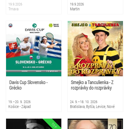
19.9.2026
19.9.2026
Trnava
Martin
Davis Cup Slovensko -
Smejko a Tanculienka - Z
Grécko
rozprávky do rozprávky
19.–20. 9. 2026
24. 9.–18. 10. 2026
Košice - Západ
Bratislava, Bytča, Levice, Nové
Zámky, Sládkovičovo, Senica,
Sereď, Bardejovské Kúpele,
Košice, Stará Ľubovňa, Poprad,