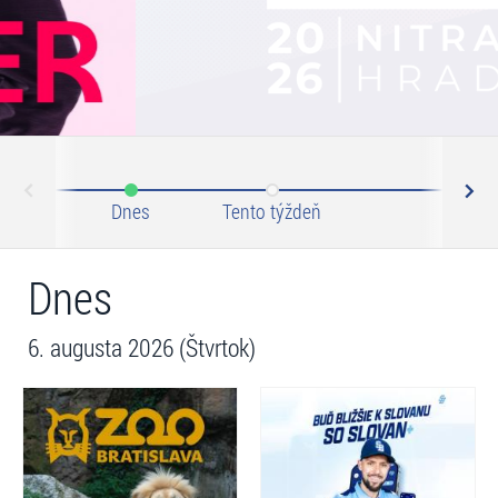
N
ev
Dnes
Tento týždeň
Tento 
Dnes
6. augusta 2026 (Štvrtok)