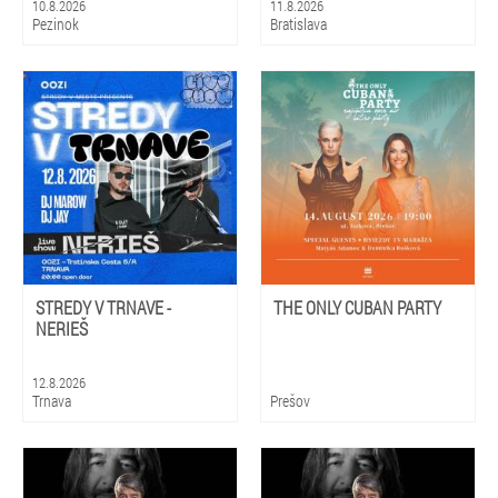
10.8.2026
11.8.2026
Pezinok
Bratislava
STREDY V TRNAVE -
THE ONLY CUBAN PARTY
NERIEŠ
12.8.2026
Trnava
Prešov