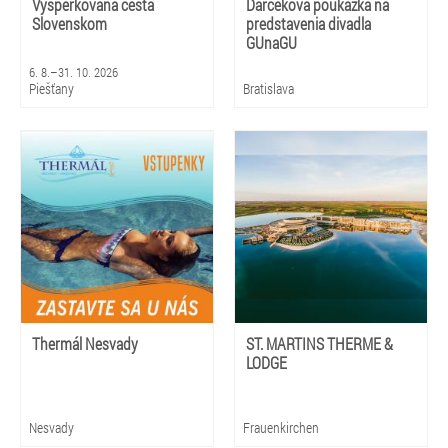
Vyšperkovaná cesta
Darčeková poukážka na
Slovenskom
predstavenia divadla
GUnaGU
6. 8.–31. 10. 2026
Piešťany
Bratislava
Thermál Nesvady
ST. MARTINS THERME &
LODGE
Nesvady
Frauenkirchen