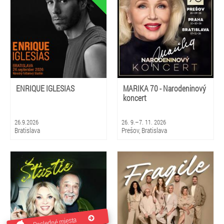
Brezno, Prievidza, Gbely, Nová
Dubnica
ENRIQUE IGLESIAS
MARIKA 70 - Narodeninový
koncert
26.9.2026
26. 9.–7. 11. 2026
Bratislava
Prešov, Bratislava
Posledné miesta