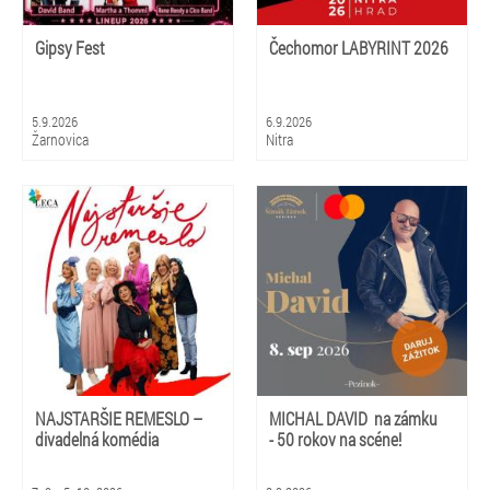
Gipsy Fest
Čechomor LABYRINT 2026
5.9.2026
6.9.2026
Žarnovica
Nitra
NAJSTARŠIE REMESLO –
MICHAL DAVID na zámku
divadelná komédia
- 50 rokov na scéne!