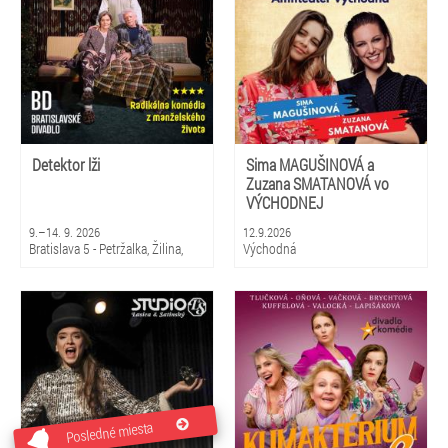
Detektor lži
Sima MAGUŠINOVÁ a
Zuzana SMATANOVÁ vo
VÝCHODNEJ
9.–14. 9. 2026
12.9.2026
Bratislava 5 - Petržalka, Žilina,
Východná
Martin
Posledné miesta