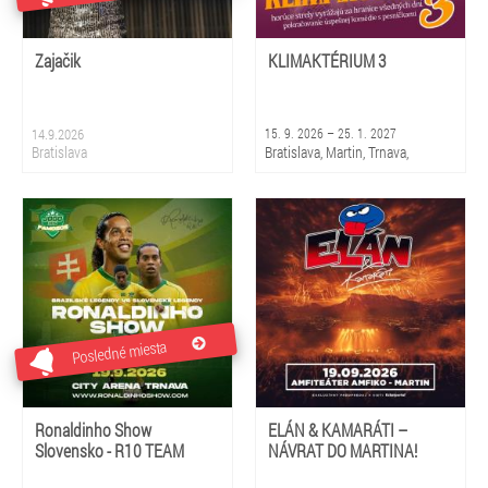
Zajačik
KLIMAKTÉRIUM 3
14.9.2026
15. 9. 2026 – 25. 1. 2027
Bratislava
Bratislava, Martin, Trnava,
Piešťany, Rajec, Liptovský
Mikuláš, Košice, Prešov, Banská
Bystrica, Žilina
Posledné miesta
Ronaldinho Show
ELÁN & KAMARÁTI –
Slovensko - R10 TEAM
NÁVRAT DO MARTINA!