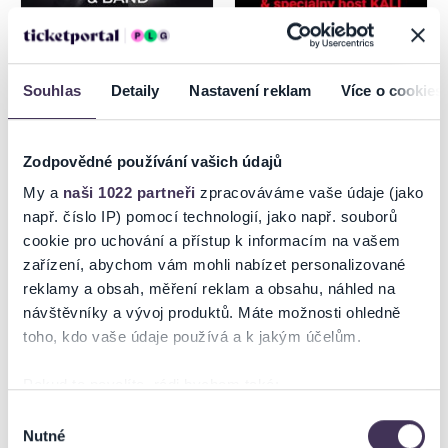
Thomas Anders from
IMT SMILE na zámku
Modern Talking & Band
Souhlas
Detaily
Nastavení reklam
Více o cookies
18.8.2026
19.8.2026
Pezinok
Pezinok
Zodpovědné používání vašich údajů
My a
naši 1022 partneři
zpracováváme vaše údaje (jako
např. číslo IP) pomocí technologií, jako např. souborů
cookie pro uchování a přístup k informacím na vašem
zařízení, abychom vám mohli nabízet personalizované
reklamy a obsah, měření reklam a obsahu, náhled na
návštěvníky a vývoj produktů. Máte možnosti ohledně
toho, kdo vaše údaje používá a k jakým účelům.
Pokud to povolíte, rádi bychom také:
HIP HOP ŽIJE DUCHONKA
MIRO JAROŠ - AMFIK
Shromažďovali informace o vaší geografické poloze,
PÁRTY s Lipánkom
Výběr
Nutné
které mohou být přesné na několik metrů
souhlasu