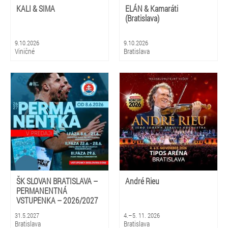
KALI & SIMA
ELÁN & Kamaráti
(Bratislava)
9.10.2026
9.10.2026
Viničné
Bratislava
ŠK SLOVAN BRATISLAVA –
André Rieu
PERMANENTNÁ
VSTUPENKA – 2026/2027
31.5.2027
4.–5. 11. 2026
Bratislava
Bratislava