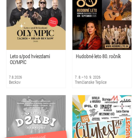
Leto s/pod hviezdami
Hudobné leto 80. ročník
OLYMPIC
7.8.2026
7. 8.–10. 9. 2026
Beckov
Trenčianske Teplice