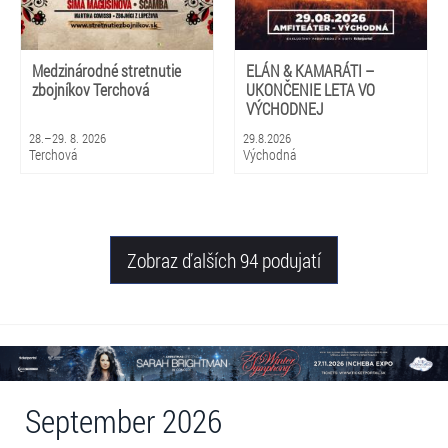
Medzinárodné stretnutie
ELÁN & KAMARÁTI –
zbojníkov Terchová
UKONČENIE LETA VO
VÝCHODNEJ
28.–29. 8. 2026
29.8.2026
Terchová
Východná
Zobraz ďalších 94 podujatí
September 2026