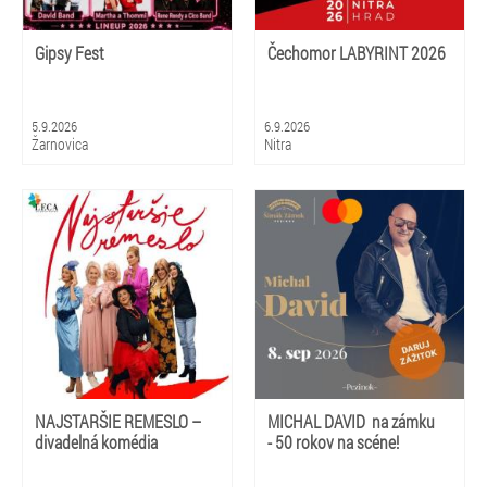
Gipsy Fest
Čechomor LABYRINT 2026
5.9.2026
6.9.2026
Žarnovica
Nitra
NAJSTARŠIE REMESLO –
MICHAL DAVID na zámku
divadelná komédia
- 50 rokov na scéne!