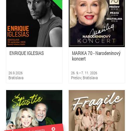
Brezno, Prievidza, Gbely, Nová
Dubnica
ENRIQUE IGLESIAS
MARIKA 70 - Narodeninový
koncert
26.9.2026
26. 9.–7. 11. 2026
Bratislava
Prešov, Bratislava