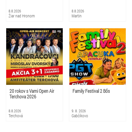
8.8.2026
8.8.2026
Žiar nad Hronom
Martin
20 rokov s Vami Open Air
Family Festival 2 Bős
Terchova 2026
8.8.2026
9. 8. 2026
Terchová
Gabčíkovo