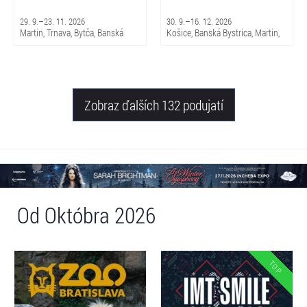
29. 9.–23. 11. 2026
30. 9.–16. 12. 2026
Martin, Trnava, Bytča, Banská
Košice, Banská Bystrica, Martin,
Bystrica, Bratislava, Žilina
Brezno, Nitra, Trenčín, Skalica,
Piešťany, Michalovce, Trnava,
Snina, Sabinov, Nováky, Čadca,
Žilina
Zobraz ďalších 132 podujatí
Od Októbra 2026