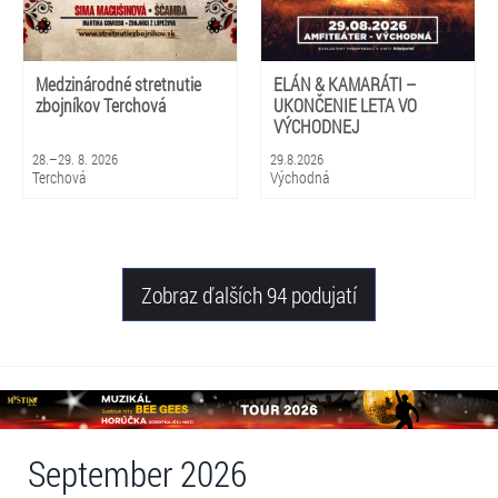
Medzinárodné stretnutie
ELÁN & KAMARÁTI –
zbojníkov Terchová
UKONČENIE LETA VO
VÝCHODNEJ
28.–29. 8. 2026
29.8.2026
Terchová
Východná
Zobraz ďalších 94 podujatí
September 2026