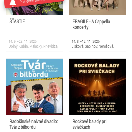
Posledné miesta
ŠŤASTIE
FRAGILE - A Cappella
koncerty
14. 9.–23. 11. 2026
14. 8.–12. 11. 2026
Dolný Kubín, Malacky, Prievidza,
Lisková, Sabinov, Nemšová,
Sliač, Krupina, Martin, Nová
Čierny Balog, Snina, Smižany,
Dubnica, Partizánske, Topoľčany,
Čadca, Bratislava 5 - Petržalka,
Bratislava
Stropkov, Prievidza
Radošinské naivné divadlo:
Rockové balady pri
Tvár z bilbordu
sviečkach