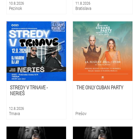
10.8.2026
11.8.2026
Pezinok
Bratislava
STREDY V TRNAVE -
THE ONLY CUBAN PARTY
NERIEŠ
12.8.2026
Trnava
Prešov