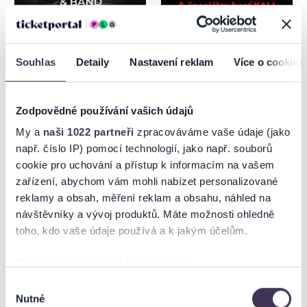
Thomas Anders from
IMT SMILE na zámku
Modern Talking & Band
Souhlas
Detaily
Nastavení reklam
Více o cookies
18.8.2026
19.8.2026
Pezinok
Pezinok
Zodpovědné používání vašich údajů
My a
naši 1022 partneři
zpracováváme vaše údaje (jako
např. číslo IP) pomocí technologií, jako např. souborů
cookie pro uchování a přístup k informacím na vašem
zařízení, abychom vám mohli nabízet personalizované
reklamy a obsah, měření reklam a obsahu, náhled na
návštěvníky a vývoj produktů. Máte možnosti ohledně
toho, kdo vaše údaje používá a k jakým účelům.
Pokud to povolíte, rádi bychom také:
HIP HOP ŽIJE DUCHONKA
MIRO JAROŠ - AMFIK
Shromažďovali informace o vaší geografické poloze,
Výběr
PÁRTY s Lipánkom
Nutné
které mohou být přesné na několik metrů
souhlasu