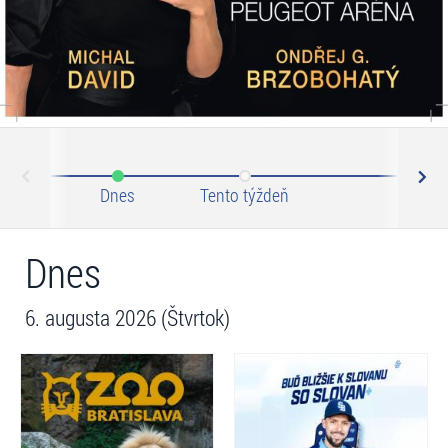
N
ev
Dnes
Tento týždeň
Tento 
Dnes
6. augusta 2026 (Štvrtok)