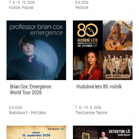
7. 9.–5. 10. 2026
8.9.2026
Košice, Poprad
Pezinok
Brian Cox: Emergence
Hudobné leto 80. ročník
World Tour 2026
9.9.2026
7. 8.–10. 9. 2026
Bratislava 5 - Petržalka
Trenčianske Teplice