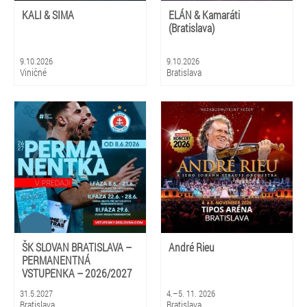
KALI & SIMA
ELÁN & Kamaráti
(Bratislava)
9.10.2026
9.10.2026
Viničné
Bratislava
ŠK SLOVAN BRATISLAVA –
André Rieu
PERMANENTNÁ
VSTUPENKA – 2026/2027
31.5.2027
4.–5. 11. 2026
Bratislava
Bratislava