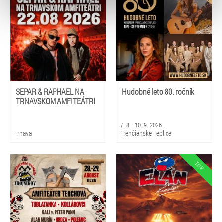
typy cookies používáme, naleznete níže. Možnosti
zpracování upravíte zaškrtnutím příslušné varianty. Svoji
volbu můžete kdykoliv změnit v zápatí stránky v záložce
„Cookies a jejich nastavení“.
SEPAR & RAPHAEL NA
Hudobné leto 80. ročník
TRNAVSKOM AMFITEÁTRI
7. 8.–10. 9. 2026
Trnava
Trenčianske Teplice