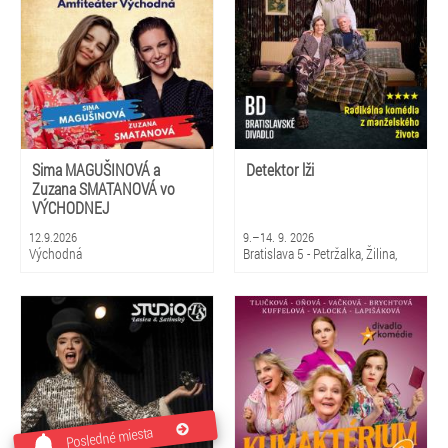
Sima MAGUŠINOVÁ a
Detektor lži
Zuzana SMATANOVÁ vo
VÝCHODNEJ
12.9.2026
9.–14. 9. 2026
Východná
Bratislava 5 - Petržalka, Žilina,
Martin
Posledné miesta