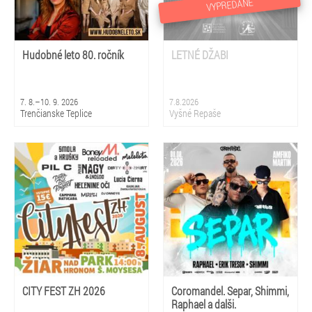
VYPREDANÉ
Hudobné leto 80. ročník
LETNÉ DŽABI
7. 8.–10. 9. 2026
7.8.2026
Trenčianske Teplice
Vyšné Repaše
CITY FEST ZH 2026
Coromandel. Separ, Shimmi,
Raphael a dalši.