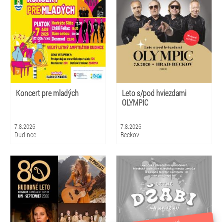
Koncert pre mladých
Leto s/pod hviezdami
OLYMPIC
7.8.2026
7.8.2026
Dudince
Beckov