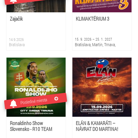
Zajačik
KLIMAKTÉRIUM 3
14.9.2026
15. 9. 2026 – 25. 1. 2027
Bratislava
Bratislava, Martin, Trnava,
Piešťany, Rajec, Liptovský
Mikuláš, Košice, Prešov, Banská
Bystrica, Žilina
Posledné miesta
Ronaldinho Show
ELÁN & KAMARÁTI –
Slovensko - R10 TEAM
NÁVRAT DO MARTINA!