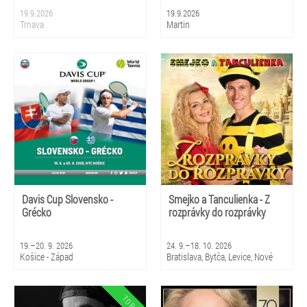
19.9.2026
19.9.2026
Trnava
Martin
Davis Cup Slovensko -
Smejko a Tanculienka - Z
Grécko
rozprávky do rozprávky
19.–20. 9. 2026
24. 9.–18. 10. 2026
Košice - Západ
Bratislava, Bytča, Levice, Nové
Zámky, Sládkovičovo, Senica,
Sereď, Bardejovské Kúpele,
Košice, Stará Ľubovňa, Poprad,