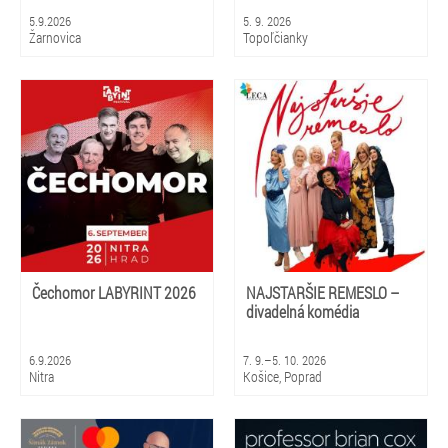
5.9.2026
5. 9. 2026
Žarnovica
Topoľčianky
Čechomor LABYRINT 2026
NAJSTARŠIE REMESLO –
divadelná komédia
6.9.2026
7. 9.–5. 10. 2026
Nitra
Košice, Poprad