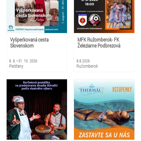
Vyšperkovaná cesta
MFK Ružomberok- FK
Slovenskom
Železiarne Podbrezová
8. 8.–31. 10. 2026
8.8.2026
Piešťany
Ružomberok