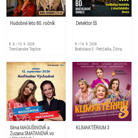
Hudobné leto 80. ročník
Detektor lži
8. 8.–10. 9. 2026
9.–14. 9. 2026
Trenčianske Teplice
Bratislava 5 - Petržalka, Žilina,
Martin
Sima MAGUŠINOVÁ a
KLIMAKTÉRIUM 3
Zuzana SMATANOVÁ vo