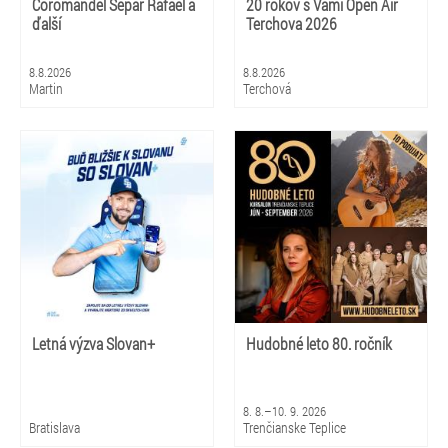
Coromandel Separ Rafael a
20 rokov s Vami Open Air
ďalší
Terchova 2026
8.8.2026
8.8.2026
Martin
Terchová
Letná výzva Slovan+
Hudobné leto 80. ročník
8. 8.–10. 9. 2026
Bratislava
Trenčianske Teplice