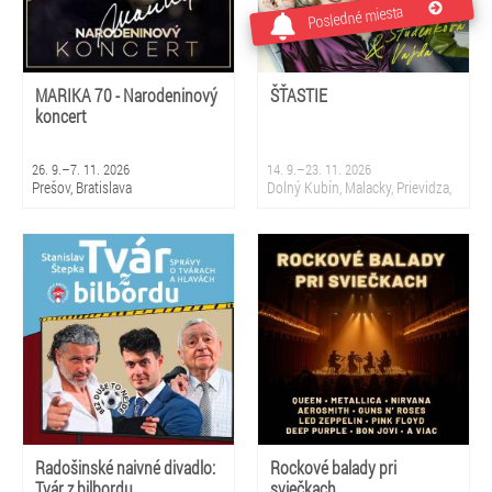
Posledné miesta
MARIKA 70 - Narodeninový
ŠŤASTIE
koncert
26. 9.–7. 11. 2026
14. 9.–23. 11. 2026
Prešov, Bratislava
Dolný Kubín, Malacky, Prievidza,
Sliač, Krupina, Martin, Nová
Dubnica, Partizánske, Topoľčany,
Bratislava
Radošinské naivné divadlo:
Rockové balady pri
Tvár z bilbordu
sviečkach