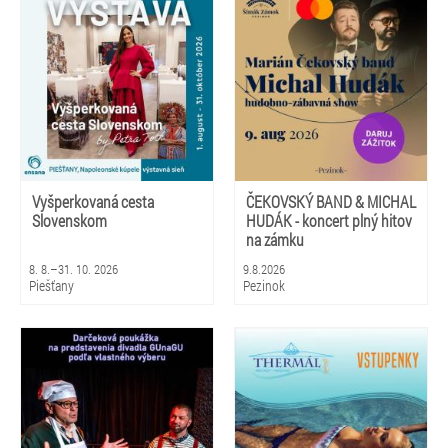
Vyšperkovaná cesta
ČEKOVSKÝ BAND & MICHAL
Slovenskom
HUDÁK - koncert plný hitov
na zámku
8. 8.–31. 10. 2026
9.8.2026
Piešťany
Pezinok