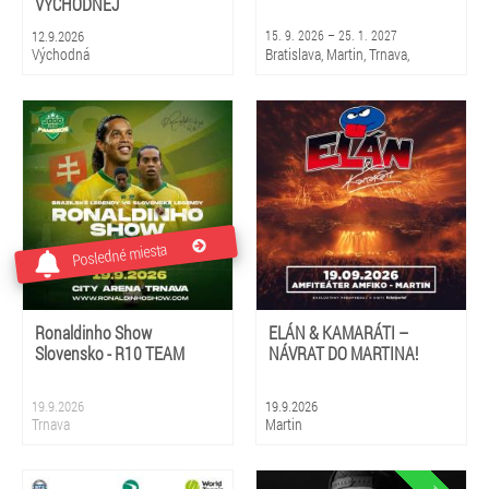
VÝCHODNEJ
12.9.2026
15. 9. 2026 – 25. 1. 2027
Východná
Bratislava, Martin, Trnava,
Piešťany, Rajec, Liptovský
Mikuláš, Košice, Prešov, Banská
Bystrica, Žilina
Posledné miesta
Ronaldinho Show
ELÁN & KAMARÁTI –
Slovensko - R10 TEAM
NÁVRAT DO MARTINA!
19.9.2026
19.9.2026
Trnava
Martin