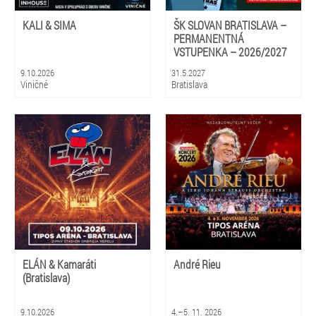
KALI & SIMA
ŠK SLOVAN BRATISLAVA –
PERMANENTNÁ
VSTUPENKA – 2026/2027
9.10.2026
31.5.2027
Viničné
Bratislava
ELÁN & Kamaráti
André Rieu
(Bratislava)
9.10.2026
4.–5. 11. 2026