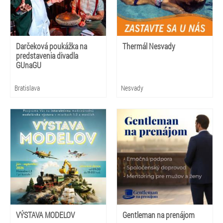
Darčeková poukážka na
Thermál Nesvady
predstavenia divadla
GUnaGU
Bratislava
Nesvady
VÝSTAVA MODELOV
Gentleman na prenájom