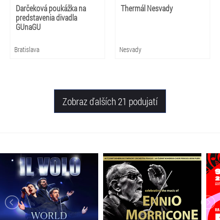
Darčeková poukážka na
Thermál Nesvady
predstavenia divadla
GUnaGU
Bratislava
Nesvady
Zobraz ďalších 21 podujatí