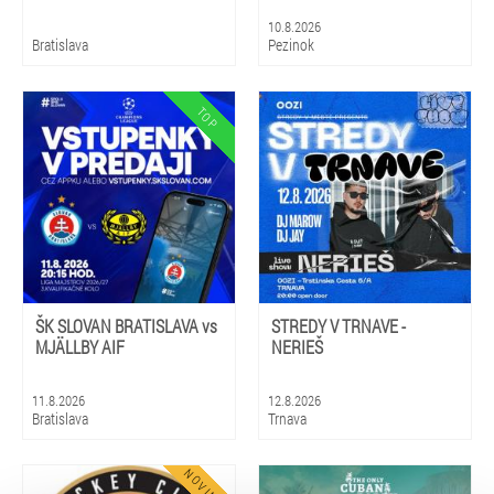
10.8.2026
Bratislava
Pezinok
ŠK SLOVAN BRATISLAVA vs
STREDY V TRNAVE -
MJÄLLBY AIF
NERIEŠ
11.8.2026
12.8.2026
Bratislava
Trnava