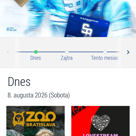
N
ev
Dnes
Zajtra
Tento mesiac
Dnes
8. augusta 2026 (Sobota)