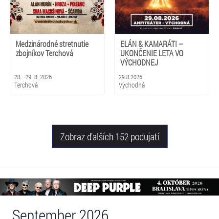
Medzinárodné stretnutie
ELÁN & KAMARÁTI –
zbojníkov Terchová
UKONČENIE LETA VO
VÝCHODNEJ
28.–29. 8. 2026
29.8.2026
Terchová
Východná
Zobraz ďalších 152 podujatí
September 2026