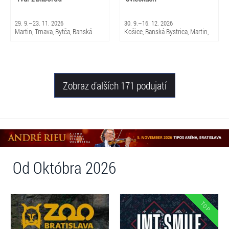
29. 9.–23. 11. 2026
30. 9.–16. 12. 2026
Martin, Trnava, Bytča, Banská
Košice, Banská Bystrica, Martin,
Bystrica, Bratislava, Žilina
Brezno, Nitra, Trenčín, Skalica,
Piešťany, Michalovce, Trnava,
Snina, Sabinov, Nováky, Čadca,
Žilina
Zobraz ďalších 171 podujatí
Od Októbra 2026