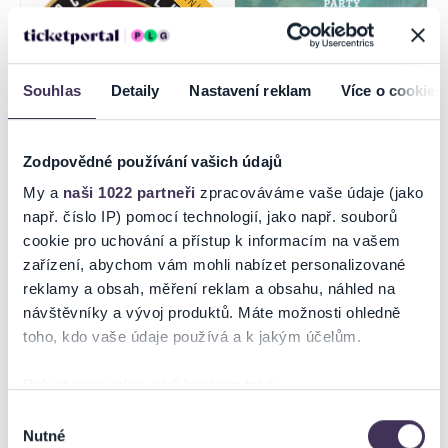
Souhlas
Detaily
Nastavení reklam
Více o cookies
Zodpovědné používání vašich údajů
HC Prešov – HC Košice
THE ONLY CUBAN PARTY
My a
naši 1022 partneři
zpracováváme vaše údaje (jako
např. číslo IP) pomocí technologií, jako např. souborů
cookie pro uchování a přístup k informacím na vašem
12.8.2026
zařízení, abychom vám mohli nabízet personalizované
Prešov
Prešov
reklamy a obsah, měření reklam a obsahu, náhled na
návštěvníky a vývoj produktů. Máte možnosti ohledně
toho, kdo vaše údaje používá a k jakým účelům.
Pokud to povolíte, rádi bychom také:
Shromažďovali informace o vaší geografické poloze,
Výběr
Nutné
které mohou být přesné na několik metrů
souhlasu