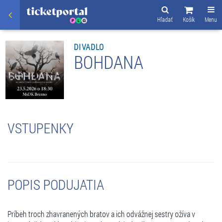
Hľadať
Košík
Menu
DIVADLO
BOHDANA
VSTUPENKY
POPIS PODUJATIA
Príbeh troch zhavranených bratov a ich odvážnej sestry ožíva v