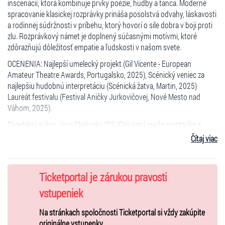
inscenácii, ktorá kombinuje prvky poézie, hudby a tanca. Moderné
spracovanie klasickej rozprávky prináša posolstvá odvahy, láskavosti
a rodinnej súdržnosti v príbehu, ktorý hovorí o sile dobra v boji proti
zlu. Rozprávkový námet je doplnený súčasnými motívmi, ktoré
zdôrazňujú dôležitosť empatie a ľudskosti v našom svete.
OCENENIA: Najlepší umelecký projekt (Gil Vicente - European
Amateur Theatre Awards, Portugalsko, 2025), Scénický veniec za
najlepšiu hudobnú interpretáciu (Scénická žatva, Martin, 2025)
Laureát festivalu (Festival Aničky Jurkovičovej, Nové Mesto nad
Váhom, 2025).
Divadelný súbor Jána Chalupku (DSJCH) patrí medzi najstaršie a
najaktívnejšie ochotnícke divadelné súbory na Slovensku. Na scéne
Čítaj viac
pôsobí už viac ako 100 rokov a momentálne tvorí 70 člennú
divadelnú komunitu. Súbor v posledných rokoch každoročne nacvičí
a pripraví dve divadelné inscenácie, ktoré najskôr predstaví verejnosti
Ticketportal je zárukou pravosti
v Brezne, neskôr na súťažiach po celom Slovensku a pravidelne s nimi
cestuje aj k zahraničným Slovákom a Slovenkám v Maďarsku,
vstupeniek
Rumunsku či Srbsku.
Na stránkach spoločnosti Ticketportal si vždy zakúpite
Viac na www.dsjchbrezno.sk a www.facebook.com/DSJanaChalupku
originálne vstupenky.