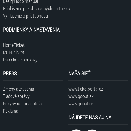
Design logo manuál
Prihlásenie pre obchodných partnerov
Vyhlásenie o prístupnosti
PODMIENKY A NASTAVENIA
HomeTicket
MOBILticket
Darčekové poukazy
PRESS
NAŠA SIEŤ
Zmeny a zrušenia
www.ticketportal.cz
Tlačové správy
www.goout.sk
Pokyny usporiadateľa
www.goout.cz
Reklama
NÁJDETE NÁS AJ NA