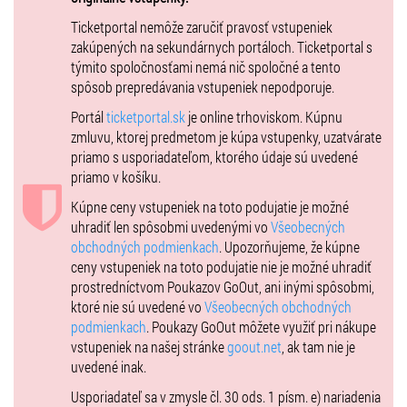
Predstavenie je vhodné od 15 rokov.
Ticketportal nemôže zaručiť pravosť vstupeniek
Zľavnené vstupné platí pre študentov do 26 r., ktorí sa musia pri
zakúpených na sekundárnych portáloch. Ticketportal s
vstupe do divadla preukázať platným študentským preukazom (ISIC).
týmito spoločnosťami nemá nič spoločné a tento
spôsob prepredávania vstupeniek nepodporuje.
Vstupenky pre vozičkárov sú dostupné iba na mieste.
Portál
ticketportal.sk
je online trhoviskom. Kúpnu
zmluvu, ktorej predmetom je kúpa vstupenky, uzatvárate
priamo s usporiadateľom, ktorého údaje sú uvedené
priamo v košíku.
Kúpne ceny vstupeniek na toto podujatie je možné
uhradiť len spôsobmi uvedenými vo
Všeobecných
obchodných podmienkach
. Upozorňujeme, že kúpne
ceny vstupeniek na toto podujatie nie je možné uhradiť
prostredníctvom Poukazov GoOut, ani inými spôsobmi,
ktoré nie sú uvedené vo
Všeobecných obchodných
podmienkach
. Poukazy GoOut môžete využiť pri nákupe
vstupeniek na našej stránke
goout.net
, ak tam nie je
uvedené inak.
Usporiadateľ sa v zmysle čl. 30 ods. 1 písm. e) nariadenia