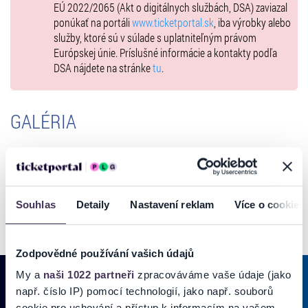
EÚ 2022/2065 (Akt o digitálnych službách, DSA) zaviazal
ponúkať na portáli
www.ticketportal.sk
, iba výrobky alebo
služby, ktoré sú v súlade s uplatniteľným právom
Európskej únie. Príslušné informácie a kontakty podľa
DSA nájdete na stránke
tu
.
GALÉRIA
Souhlas
Detaily
Nastavení reklam
Více o cookies
Zodpovědné používání vašich údajů
My a
naši 1022 partneři
zpracováváme vaše údaje (jako
např. číslo IP) pomocí technologií, jako např. souborů
cookie pro uchování a přístup k informacím na vašem