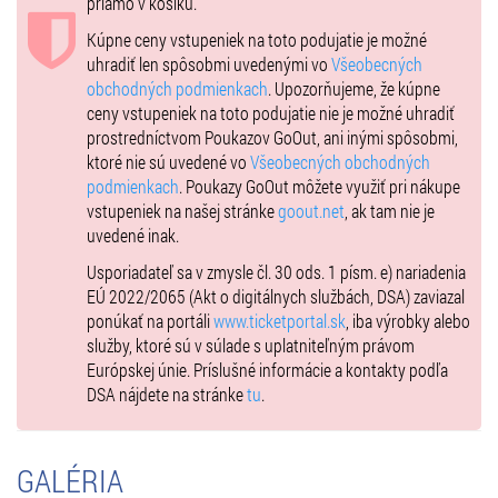
priamo v košíku.
Kúpne ceny vstupeniek na toto podujatie je možné
uhradiť len spôsobmi uvedenými vo
Všeobecných
obchodných podmienkach
. Upozorňujeme, že kúpne
ceny vstupeniek na toto podujatie nie je možné uhradiť
prostredníctvom Poukazov GoOut, ani inými spôsobmi,
ktoré nie sú uvedené vo
Všeobecných obchodných
podmienkach
. Poukazy GoOut môžete využiť pri nákupe
vstupeniek na našej stránke
goout.net
, ak tam nie je
uvedené inak.
Usporiadateľ sa v zmysle čl. 30 ods. 1 písm. e) nariadenia
EÚ 2022/2065 (Akt o digitálnych službách, DSA) zaviazal
ponúkať na portáli
www.ticketportal.sk
, iba výrobky alebo
služby, ktoré sú v súlade s uplatniteľným právom
Európskej únie. Príslušné informácie a kontakty podľa
DSA nájdete na stránke
tu
.
GALÉRIA