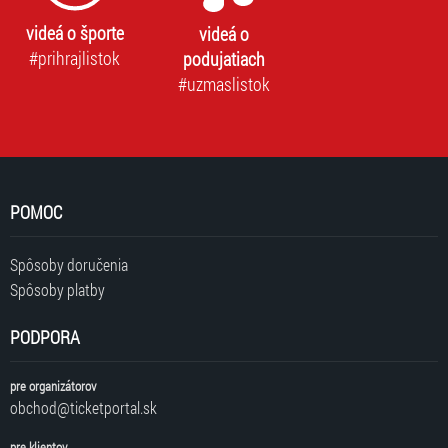
videá o športe
videá o
#prihrajlistok
podujatiach
#uzmaslistok
POMOC
Spôsoby doručenia
Spôsoby platby
PODPORA
pre organizátorov
obchod@ticketportal.sk
pre klientov