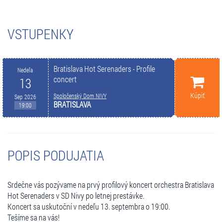
VSTUPENKY
Bratislava Hot Serenaders - Profile
Nedeľa
concert
13
Kúpiť
Spoločenský Dom NIVY
Sep 2026
BRATISLAVA
19:00
POPIS PODUJATIA
Srdečne vás pozývame na prvý profilový koncert orchestra Bratislava
Hot Serenaders v SD Nivy po letnej prestávke.
Koncert sa uskutoční v nedeľu 13. septembra o 19:00.
Tešíme sa na vás!