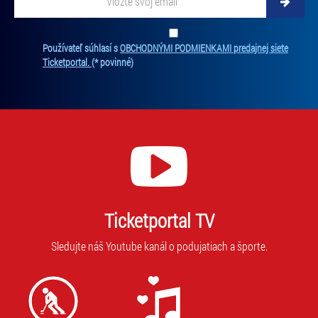
Zadajte svoju e-mailovú adresu, na ktorú vám budeme zasielať novinky.
Ten
Používateľ súhlasí s
OBCHODNÝMI PODMIENKAMI predajnej siete
Ticketportal.
(* povinné)
Ticketportal TV
Sledujte náš Youtube kanál o podujatiach a športe.