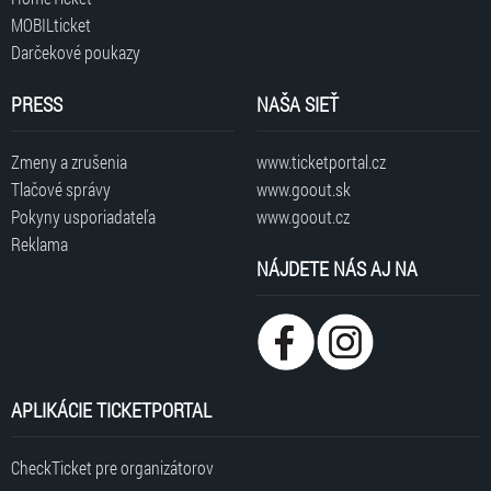
MOBILticket
Darčekové poukazy
PRESS
NAŠA SIEŤ
Zmeny a zrušenia
www.ticketportal.cz
Tlačové správy
www.goout.sk
Pokyny usporiadateľa
www.goout.cz
Reklama
NÁJDETE NÁS AJ NA
APLIKÁCIE TICKETPORTAL
CheckTicket pre organizátorov