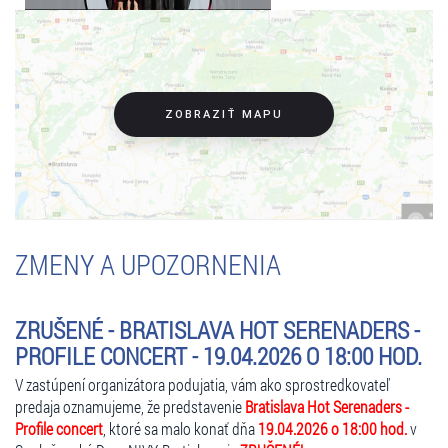
ZOBRAZIŤ MAPU
ZMENY A UPOZORNENIA
ZRUŠENÉ - BRATISLAVA HOT SERENADERS -
PROFILE CONCERT - 19.04.2026 O 18:00 HOD.
V zastúpení organizátora podujatia, vám ako sprostredkovateľ
predaja oznamujeme, že predstavenie
Bratislava Hot Serenaders -
Profile concert
, ktoré sa malo konať dňa
19.04.2026 o 18:00 hod.
v