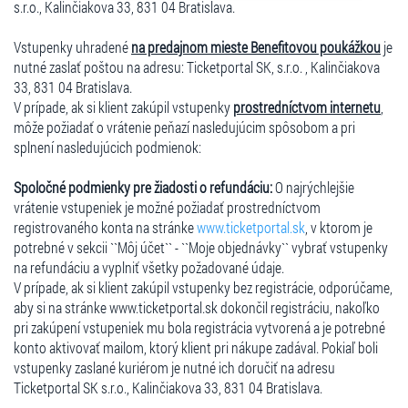
s.r.o., Kalinčiakova 33, 831 04 Bratislava.
Vstupenky uhradené
na predajnom mieste Benefitovou poukážkou
je
nutné zaslať poštou na adresu: Ticketportal SK, s.r.o. , Kalinčiakova
33, 831 04 Bratislava.
V prípade, ak si klient zakúpil vstupenky
prostredníctvom internetu
,
môže požiadať o vrátenie peňazí nasledujúcim spôsobom a pri
splnení nasledujúcich podmienok:
Spoločné podmienky pre žiadosti o refundáciu:
O najrýchlejšie
vrátenie vstupeniek je možné požiadať prostredníctvom
registrovaného konta na stránke
www.ticketportal.sk
, v ktorom je
potrebné v sekcii ``Môj účet`` - ``Moje objednávky`` vybrať vstupenky
na refundáciu a vyplniť všetky požadované údaje.
V prípade, ak si klient zakúpil vstupenky bez registrácie, odporúčame,
aby si na stránke www.ticketportal.sk dokončil registráciu, nakoľko
pri zakúpení vstupeniek mu bola registrácia vytvorená a je potrebné
konto aktivovať mailom, ktorý klient pri nákupe zadával. Pokiaľ boli
vstupenky zaslané kuriérom je nutné ich doručiť na adresu
Ticketportal SK s.r.o., Kalinčiakova 33, 831 04 Bratislava.