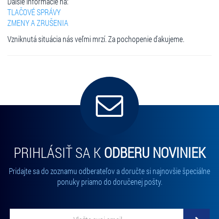
Ďalšie informácie na:
TLAČOVÉ SPRÁVY
ZMENY A ZRUŠENIA
Vzniknutá situácia nás veľmi mrzí. Za pochopenie ďakujeme.
PRIHLÁSIŤ SA K
ODBERU NOVINIEK
Pridajte sa do zoznamu odberateľov a doručte si najnovšie špeciálne
ponuky priamo do doručenej pošty.
Vložte svoj email