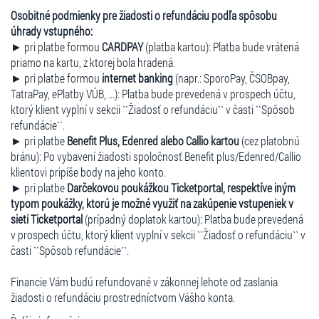
Osobitné podmienky pre žiadosti o refundáciu podľa spôsobu
úhrady vstupného:
► pri platbe formou
CARDPAY
(platba kartou): Platba bude vrátená
priamo na kartu, z ktorej bola hradená.
► pri platbe formou
internet banking
(napr.: SporoPay, ČSOBpay,
TatraPay, ePlatby VÚB, ...): Platba bude prevedená v prospech účtu,
ktorý klient vyplní v sekcii ``Žiadosť o refundáciu`` v časti ``Spôsob
refundácie``.
► pri platbe
Benefit Plus, Edenred alebo Callio kartou
(cez platobnú
bránu): Po vybavení žiadosti spoločnosť Benefit plus/Edenred/Callio
klientovi pripíše body na jeho konto.
► pri platbe
Darčekovou poukážkou Ticketportal, respektíve iným
typom poukážky, ktorú je možné využiť na zakúpenie vstupeniek v
sieti Ticketportal
(prípadný doplatok kartou): Platba bude prevedená
v prospech účtu, ktorý klient vyplní v sekcii ``Žiadosť o refundáciu`` v
časti ``Spôsob refundácie``.
Financie Vám budú refundované v zákonnej lehote od zaslania
žiadosti o refundáciu prostredníctvom Vášho konta.