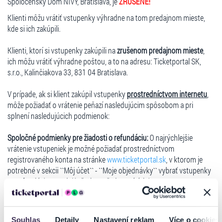
Spoločenský Dom NIVY, Bratislava, je
ZRUŠENÉ!
Klienti môžu vrátiť vstupenky výhradne na tom predajnom mieste,
kde si ich zakúpili.
Klienti, ktorí si vstupenky zakúpili na
zrušenom predajnom mieste
,
ich môžu vrátiť výhradne poštou, a to na adresu: Ticketportal SK,
s.r.o., Kalinčiakova 33, 831 04 Bratislava.
V prípade, ak si klient zakúpil vstupenky
prostredníctvom internetu
,
môže požiadať o vrátenie peňazí nasledujúcim spôsobom a pri
splnení nasledujúcich podmienok:
Spoločné podmienky pre žiadosti o refundáciu:
O najrýchlejšie
vrátenie vstupeniek je možné požiadať prostredníctvom
registrovaného konta na stránke
www.ticketportal.sk
, v ktorom je
potrebné v sekcii ``Môj účet`` - ``Moje objednávky`` vybrať vstupenky
na refundáciu a vyplniť všetky požadované údaje.
V prípade, ak si klient zakúpil vstupenky bez registrácie, odporúčame,
aby si na stránke www.ticketportal.sk dokončil registráciu, nakoľko
pri zakúpení vstupeniek mu bola registrácia vytvorená a je potrebné
Souhlas
Detaily
Nastavení reklam
Více o cookies