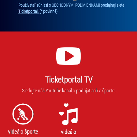
Ten
Používateľ súhlasí s
OBCHODNÝMI PODMIENKAMI predajnej siete
Ticketportal.
(* povinné)
Ticketportal TV
Sledujte náš Youtube kanál o podujatiach a športe.
videá o športe
videá o