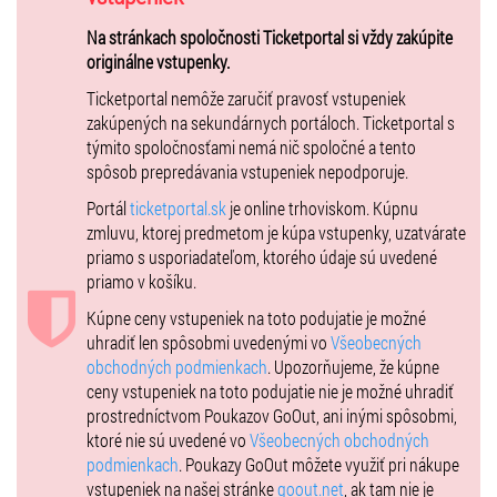
Na stránkach spoločnosti Ticketportal si vždy zakúpite
originálne vstupenky.
Ticketportal nemôže zaručiť pravosť vstupeniek
zakúpených na sekundárnych portáloch. Ticketportal s
týmito spoločnosťami nemá nič spoločné a tento
spôsob prepredávania vstupeniek nepodporuje.
Portál
ticketportal.sk
je online trhoviskom. Kúpnu
zmluvu, ktorej predmetom je kúpa vstupenky, uzatvárate
priamo s usporiadateľom, ktorého údaje sú uvedené
priamo v košíku.
Kúpne ceny vstupeniek na toto podujatie je možné
uhradiť len spôsobmi uvedenými vo
Všeobecných
obchodných podmienkach
. Upozorňujeme, že kúpne
ceny vstupeniek na toto podujatie nie je možné uhradiť
prostredníctvom Poukazov GoOut, ani inými spôsobmi,
ktoré nie sú uvedené vo
Všeobecných obchodných
podmienkach
. Poukazy GoOut môžete využiť pri nákupe
vstupeniek na našej stránke
goout.net
, ak tam nie je