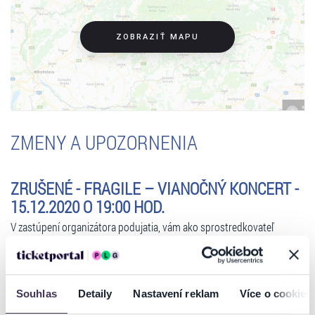
ZOBRAZIŤ MAPU
ZMENY A UPOZORNENIA
ZRUŠENÉ - FRAGILE – VIANOČNÝ KONCERT -
15.12.2020 O 19:00 HOD.
V zastúpení organizátora podujatia, vám ako sprostredkovateľ
predaja oznamujeme, že predstavenie
Fragile – Vianočný koncert
,
ktoré sa malo konať dňa
15.12.2020 o 19:00 hod.
v Dom kultúry
Pezinok , je
ZRUŠENÉ!
Souhlas
Detaily
Nastavení reklam
Více o cookies
Klienti môžu vrátiť vstupenky výhradne na tom predajnom mieste,
kde si ich zakúpili.