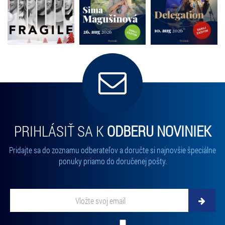
PRIHLÁSIŤ SA K
ODBERU NOVINIEK
Pridajte sa do zoznamu odberateľov a doručte si najnovšie špeciálne
ponuky priamo do doručenej pošty.
Vložte svoj email
Zadajte svoju e-mailovú adresu, na ktorú vám budeme zasielať novinky.