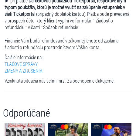
► pri platbe
Darčekovou poukážkou Ticketportal, respektíve iným
typom poukážky, ktorú je možné využiť na zakúpenie vstupeniek v
sieti Ticketportal
(prípadný doplatok kartou): Platba bude prevedená
v prospech účtu, ktorý klient vyplní vo formulári ``Žiadosť o
refundáciu`` v časti ``Spôsob refundácie``.
Financie Vám budú refundované v zákonnej lehote od zaslania
žiadosti o refundáciu prostredníctvom Vášho konta.
Ďalšie informácie na:
TLAČOVÉ SPRÁVY
ZMENY A ZRUŠENIA
Vzniknutá situácia nás veľmi mrzí. Za pochopenie ďakujeme.
Odporúčané