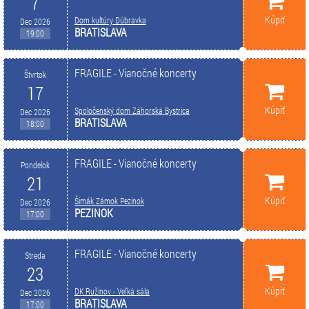
7
Kúpiť
Dom kultúry Dúbravka
Dec 2026
BRATISLAVA
19:00
FRAGILE - Vianočné koncerty
Štvrtok
17
Kúpiť
Spoločenský dom Záhorská Bystrica
Dec 2026
BRATISLAVA
18:00
FRAGILE - Vianočné koncerty
Pondelok
21
Kúpiť
Šimák Zámok Pezinok
Dec 2026
PEZINOK
17:00
FRAGILE - Vianočné koncerty
Streda
23
Kúpiť
DK Ružinov - Veľká sála
Dec 2026
BRATISLAVA
17:00