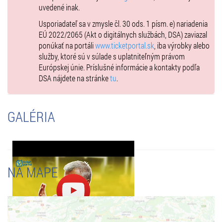
uvedené inak.
Usporiadateľ sa v zmysle čl. 30 ods. 1 písm. e) nariadenia
EÚ 2022/2065 (Akt o digitálnych službách, DSA) zaviazal
ponúkať na portáli
www.ticketportal.sk
, iba výrobky alebo
služby, ktoré sú v súlade s uplatniteľným právom
Európskej únie. Príslušné informácie a kontakty podľa
DSA nájdete na stránke
tu
.
GALÉRIA
NA MAPE