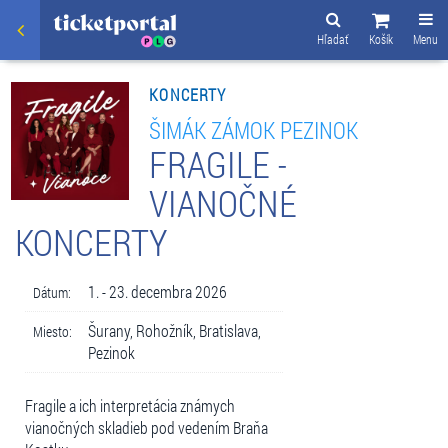
Hľadať
Košík
Menu
KONCERTY
ŠIMÁK ZÁMOK PEZINOK
FRAGILE -
VIANOČNÉ
KONCERTY
1. - 23. decembra 2026
Dátum:
Šurany, Rohožník, Bratislava,
Miesto:
Pezinok
Fragile a ich interpretácia známych
vianočných skladieb pod vedením Braňa