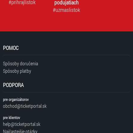
#prihrajlistok
podujatiach
#uzmaslistok
POMOC
Spôsoby doručenia
Spôsoby platby
PODPORA
pre organizátorov
obchod@ticketportal.sk
pre klientov
help@ticketportal.sk
Najčastejšie otázky