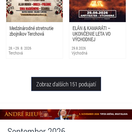
Medzinárodné stretnutie
ELÁN & KAMARÁTI –
zbojníkov Terchová
UKONČENIE LETA VO
VÝCHODNEJ
28.–29. 8. 2026
29.8.2026
Terchová
Východná
Zobraz ďalších 151 podujatí
September 2026