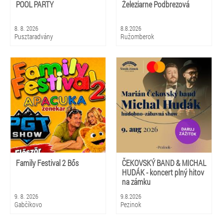
POOL PARTY
Železiarne Podbrezová
8. 8. 2026
8.8.2026
Pusztaradvány
Ružomberok
Family Festival 2 Bős
ČEKOVSKÝ BAND & MICHAL
HUDÁK - koncert plný hitov
na zámku
9. 8. 2026
9.8.2026
Gabčíkovo
Pezinok