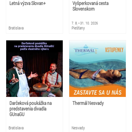
Letná výzva Slovan+
Vyšperkovaná cesta
Slovenskom
7. 8.–31. 10. 2026
Bratislava
Piešťany
Darčeková poukážka na
Thermál Nesvady
predstavenia divadla
GUnaGU
Bratislava
Nesvady