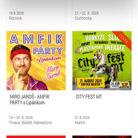
typy cookies používáme, naleznete níže. Možnosti
zpracování upravíte zaškrtnutím příslušné varianty. Svoji
19.8.2026
21.–22. 8. 2026
volbu můžete kdykoliv změnit v zápatí stránky v záložce
Pezinok
Duchonka
„Cookies a jejich nastavení“.
MIRO JAROŠ - AMFIK
CITY FEST MT
PÁRTY s Lipánkom
14.–29. 8. 2026
21.8.2026
Trnava, Skalité, Námestovo
Martin