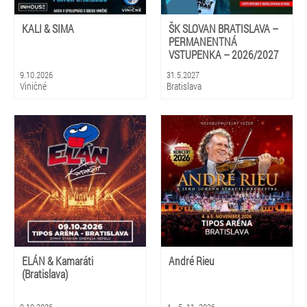
KALI & SIMA
ŠK SLOVAN BRATISLAVA –
PERMANENTNÁ
VSTUPENKA – 2026/2027
9.10.2026
31.5.2027
Viničné
Bratislava
ELÁN & Kamaráti
André Rieu
(Bratislava)