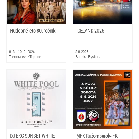
Hudobné leto 80. ročník
ICELAND 2026
8. 8.–10. 9. 2026
8.8.2026
Trenčianske Teplice
Banská Bystrica
DJ EKG SUNSET WHITE
MFK Ružomberok- FK