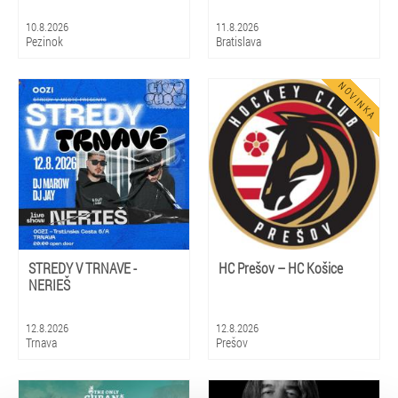
10.8.2026
11.8.2026
Pezinok
Bratislava
STREDY V TRNAVE -
HC Prešov – HC Košice
NERIEŠ
12.8.2026
12.8.2026
Trnava
Prešov