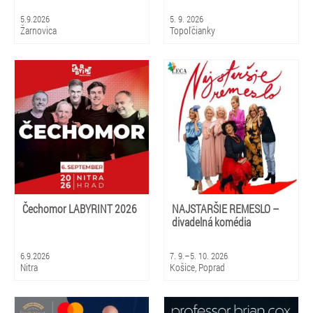
5.9.2026
5. 9. 2026
Žarnovica
Topoľčianky
Čechomor LABYRINT 2026
NAJSTARŠIE REMESLO –
divadelná komédia
6.9.2026
7. 9.–5. 10. 2026
Nitra
Košice, Poprad