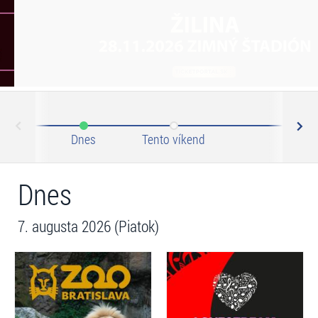
N
ev
Dnes
Tento víkend
Tento 
Dnes
7. augusta 2026 (Piatok)