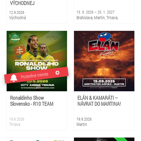
VÝCHODNEJ
12.9.2026
15. 9. 2026 – 25. 1. 2027
Východná
Bratislava, Martin, Trnava,
Piešťany, Rajec, Liptovský
Mikuláš, Košice, Prešov, Banská
Bystrica, Žilina
Posledné miesta
Ronaldinho Show
ELÁN & KAMARÁTI –
Slovensko - R10 TEAM
NÁVRAT DO MARTINA!
19.9.2026
19.9.2026
Trnava
Martin