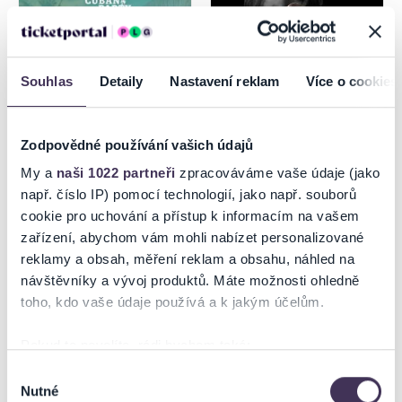
Souhlas
Detaily
Nastavení reklam
Více o cookies
Zodpovědné používání vašich údajů
THE ONLY CUBAN PARTY
DRUPI - 50 ANNI TOUR
My a
naši 1022 partneři
zpracováváme vaše údaje (jako
např. číslo IP) pomocí technologií, jako např. souborů
cookie pro uchování a přístup k informacím na vašem
15.8.2026
zařízení, abychom vám mohli nabízet personalizované
Prešov
Trnava
reklamy a obsah, měření reklam a obsahu, náhled na
návštěvníky a vývoj produktů. Máte možnosti ohledně
toho, kdo vaše údaje používá a k jakým účelům.
Pokud to povolíte, rádi bychom také:
Shromažďovali informace o vaší geografické poloze,
Výběr
Nutné
které mohou být přesné na několik metrů
souhlasu