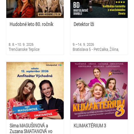
Hudobné leto 80. ročník
Detektor lži
8. 8.–10. 9. 2026
9.–14. 9. 2026
Trenčianske Teplice
Bratislava 5 - Petržalka, Žilina,
Martin
Sima MAGUŠINOVÁ a
KLIMAKTÉRIUM 3
Zuzana SMATANOVÁ vo