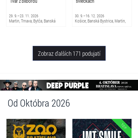
Tvár z bilbordu
sviečkach
29. 9.–23. 11. 2026
30. 9.–16. 12. 2026
Martin, Trnava, Bytča, Banská
Košice, Banská Bystrica, Martin,
Bystrica, Bratislava, Žilina
Brezno, Nitra, Trenčín, Skalica,
Piešťany, Michalovce, Trnava,
Snina, Sabinov, Nováky, Čadca,
Žilina
Zobraz ďalších 171 podujatí
Od Októbra 2026