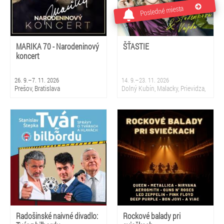
Posledné miesta
MARIKA 70 - Narodeninový
ŠŤASTIE
koncert
26. 9.–7. 11. 2026
14. 9.–23. 11. 2026
Prešov, Bratislava
Dolný Kubín, Malacky, Prievidza,
Sliač, Krupina, Martin, Nová
Dubnica, Partizánske, Topoľčany,
Bratislava
Radošinské naivné divadlo:
Rockové balady pri