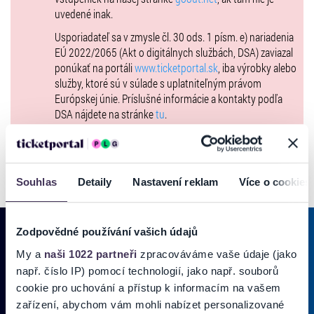
uvedené inak.
Vstupenky na podujatie je možné zakúpiť len formou Hometicket!
Usporiadateľ sa v zmysle čl. 30 ods. 1 písm. e) nariadenia
EÚ 2022/2065 (Akt o digitálnych službách, DSA) zaviazal
ponúkať na portáli
www.ticketportal.sk
, iba výrobky alebo
služby, ktoré sú v súlade s uplatniteľným právom
Európskej únie. Príslušné informácie a kontakty podľa
DSA nájdete na stránke
tu
.
Souhlas
Detaily
Nastavení reklam
Více o cookies
Zodpovědné používání vašich údajů
My a
naši 1022 partneři
zpracováváme vaše údaje (jako
PRIHLÁSIŤ SA K
ODBERU NOVINIEK
např. číslo IP) pomocí technologií, jako např. souborů
cookie pro uchování a přístup k informacím na vašem
Pridajte sa do zoznamu odberateľov a doručte si najnovšie špeciálne
zařízení, abychom vám mohli nabízet personalizované