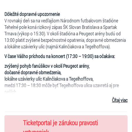
Dôležité dopravné upozornenie
V rovnaký deň sa na vedľajšom Národnom futbalovom štadióne
Tehelné pole koná rizikový zápas ŠK Slovan Bratislava a Spartak
Trnava (výkop o 15:30). V okolí štadióna a Peugeot arény budú od
13:00 platiť zvýšené bezpečnostné opatrenia, dopravné obmedzenia
a lokálne uzávierky ulíc (najmä Kalinčiakova a Tegelhoffova).
V čase Vášho príchodu na koncert (17:30 – 19:00) sa očakáva:
zvýšený pohyb fanúšikov v okolí Peugeot arény,
dočasné dopravné obmedzenia,
lokálne uzávierky ulíc Kalinčiakova a Tegelhoffova,
medzi 17:30 – 18:30 môže byť Tegelhoffova ulica uzavretá aj pre
peších,
zvýšené bezpečnostné kontroly v okolí areálu.
Čítaj viac
Prosíme Vás, aby ste si naplánovali príchod s dostatočným časovým
predstihom (odporúčame minimálne 45 – 60 minút navyše) a
uprednostnili MHD.
Ticketportal je zárukou pravosti