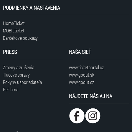
PODMIENKY A NASTAVENIA
HomeTicket
MOBILticket
Darčekové poukazy
PRESS
NAŠA SIEŤ
Zmeny a zrušenia
www.ticketportal.cz
Tlačové správy
www.goout.sk
Pokyny usporiadateľa
www.goout.cz
Reklama
NÁJDETE NÁS AJ NA