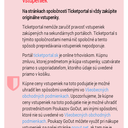
vstupeniek
Vytiahnite metlu a pripravte sa na náročné úlohy! Na Rokforte sa
Na stránkach spoločnosti Ticketportal si vždy zakúpite
tentoraz bude konať svetoznámy Trojčarodejnícky turnaj.
originálne vstupenky.
Prežijete tak čaro filmu
Harry Potter a Ohnivá čaša™
vo vysokom
Ticketportal nemôže zaručiť pravosť vstupeniek
rozlíšení na veľkom plátne naživo v sprievode
Symfonického
zakúpených na sekundárnych portáloch. Ticketportal s
orchestra Slovenského Rozhlasu
, ktorý zahrá nezabudnuteľnú
týmito spoločnosťami nemá nič spoločné a tento
hudbu
Patricka Doyla
pod taktovkou dirigenta
Ernsta van Tiela
.
spôsob prepredávania vstupeniek nepodporuje.
Buďte pri tom, keď hudba opäť oživí príbeh, ktorý očaril svet.
Portál
ticketportal.sk
je online trhoviskom. Kúpnu
Premietanie celovečerného filmu na veľkom kinoplátne naživo
zmluvu, ktorej predmetom je kúpa vstupenky, uzatvárate
v sprievode 90-členného Symfonického orchestra Slovenského
priamo s usporiadateľom, ktorého údaje sú uvedené
Rozhlasu.
priamo v košíku.
Film bude premietaný so slovenským dabingom a slovenskými
Kúpne ceny vstupeniek na toto podujatie je možné
titulkami.
uhradiť len spôsobmi uvedenými vo
Všeobecných
All characters and elements © & ™ Warner Bros. Entertainment Inc.
obchodných podmienkach
. Upozorňujeme, že kúpne
Publishing Rights © JKR.
ceny vstupeniek na toto podujatie nie je možné uhradiť
prostredníctvom Poukazov GoOut, ani inými spôsobmi,
ktoré nie sú uvedené vo
Všeobecných obchodných
Zľavy:
ZŤP (len vozíčkari) 1 EUR + doprovod 55 EUR objednávka cez
podmienkach
. Poukazy GoOut môžete využiť pri nákupe
hotline@ticketportal.sk
vstupeniek na našej stránke
goout.net
, ak tam nie je