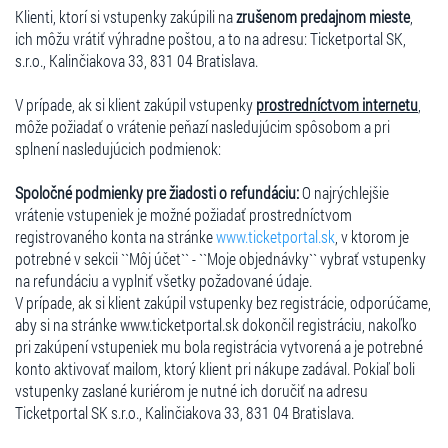
Klienti, ktorí si vstupenky zakúpili na
zrušenom predajnom mieste
,
ich môžu vrátiť výhradne poštou, a to na adresu: Ticketportal SK,
s.r.o., Kalinčiakova 33, 831 04 Bratislava.
V prípade, ak si klient zakúpil vstupenky
prostredníctvom internetu
,
môže požiadať o vrátenie peňazí nasledujúcim spôsobom a pri
splnení nasledujúcich podmienok:
Spoločné podmienky pre žiadosti o refundáciu:
O najrýchlejšie
vrátenie vstupeniek je možné požiadať prostredníctvom
registrovaného konta na stránke
www.ticketportal.sk
, v ktorom je
potrebné v sekcii ``Môj účet`` - ``Moje objednávky`` vybrať vstupenky
na refundáciu a vyplniť všetky požadované údaje.
V prípade, ak si klient zakúpil vstupenky bez registrácie, odporúčame,
aby si na stránke www.ticketportal.sk dokončil registráciu, nakoľko
pri zakúpení vstupeniek mu bola registrácia vytvorená a je potrebné
konto aktivovať mailom, ktorý klient pri nákupe zadával. Pokiaľ boli
vstupenky zaslané kuriérom je nutné ich doručiť na adresu
Ticketportal SK s.r.o., Kalinčiakova 33, 831 04 Bratislava.