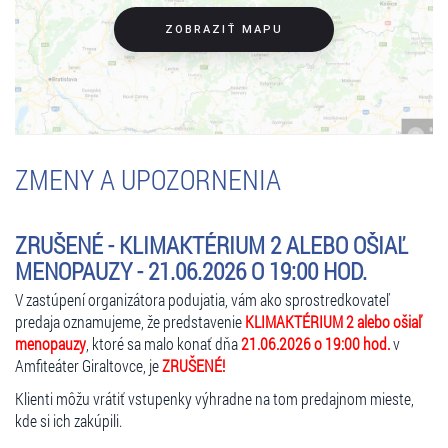
kto to najmenej čaká. Tešíme sa na vás!
ZOBRAZIŤ MAPU
hrajú: Zuzana Tlučková / Dagmar Sanitrová, Gizela Oňová / Ľudmila
Lukačíková, Jana Valocká / Katarína Brychtová / Daniela Kuffelová,
Zuzana Vačková / Jeanette Švoňavská
preklad: Berta Bartsch, texty piesní: Martin Sarvaš, hudobná
ZMENY A UPOZORNENIA
produkcia: Ľubo Horňák, vokálne naštudovanie: Lenka Paulíková,
pohybová spolupráca: Ján Ševčík, scéna: Svetozár Sprušanský
a Alexandra Grusková, kostýmy: Alexandra Grusková, réžia: Svetozár
ZRUŠENÉ - KLIMAKTÉRIUM 2 ALEBO OŠIAĽ
Sprušanský
MENOPAUZY - 21.06.2026 O 19:00 HOD.
dĺžka predstavenia: 2 hod. 40 min. (vrátane prestávky)
V zastúpení organizátora podujatia, vám ako sprostredkovateľ
Predstavenie je vhodné pre divákov od 15 rokov.
predaja oznamujeme, že predstavenie
KLIMAKTÉRIUM 2 alebo ošiaľ
menopauzy
, ktoré sa malo konať dňa
21.06.2026 o 19:00 hod.
v
Zľavy a vstupenky: bez zľavy
Amfiteáter Giraltovce, je
ZRUŠENÉ!
Klienti môžu vrátiť vstupenky výhradne na tom predajnom mieste,
kde si ich zakúpili.