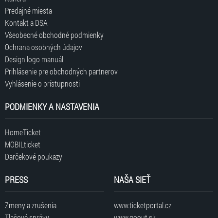
Predajné miesta
Kontakt a DSA
Všeobecné obchodné podmienky
Ochrana osobných údajov
Design logo manuál
Prihlásenie pre obchodných partnerov
Vyhlásenie o prístupnosti
PODMIENKY A NASTAVENIA
HomeTicket
MOBILticket
Darčekové poukazy
PRESS
NAŠA SIEŤ
Zmeny a zrušenia
www.ticketportal.cz
Tlačové správy
www.goout.sk