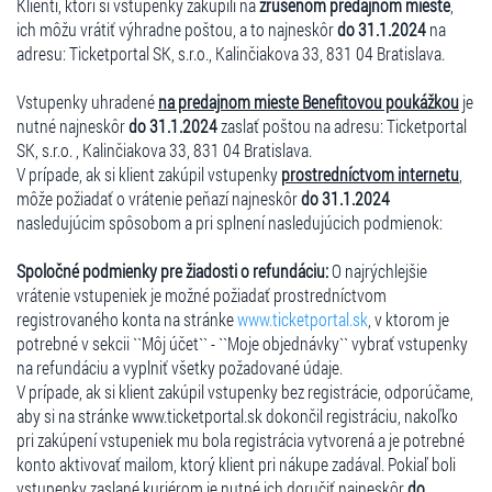
Klienti, ktorí si vstupenky zakúpili na
zrušenom predajnom mieste
,
ich môžu vrátiť výhradne poštou, a to najneskôr
do 31.1.2024
na
adresu: Ticketportal SK, s.r.o., Kalinčiakova 33, 831 04 Bratislava.
Vstupenky uhradené
na predajnom mieste Benefitovou poukážkou
je
nutné najneskôr
do 31.1.2024
zaslať poštou na adresu: Ticketportal
SK, s.r.o. , Kalinčiakova 33, 831 04 Bratislava.
V prípade, ak si klient zakúpil vstupenky
prostredníctvom internetu
,
môže požiadať o vrátenie peňazí najneskôr
do 31.1.2024
nasledujúcim spôsobom a pri splnení nasledujúcich podmienok:
Spoločné podmienky pre žiadosti o refundáciu:
O najrýchlejšie
vrátenie vstupeniek je možné požiadať prostredníctvom
registrovaného konta na stránke
www.ticketportal.sk
, v ktorom je
potrebné v sekcii ``Môj účet`` - ``Moje objednávky`` vybrať vstupenky
na refundáciu a vyplniť všetky požadované údaje.
V prípade, ak si klient zakúpil vstupenky bez registrácie, odporúčame,
aby si na stránke www.ticketportal.sk dokončil registráciu, nakoľko
pri zakúpení vstupeniek mu bola registrácia vytvorená a je potrebné
konto aktivovať mailom, ktorý klient pri nákupe zadával. Pokiaľ boli
vstupenky zaslané kuriérom je nutné ich doručiť najneskôr
do