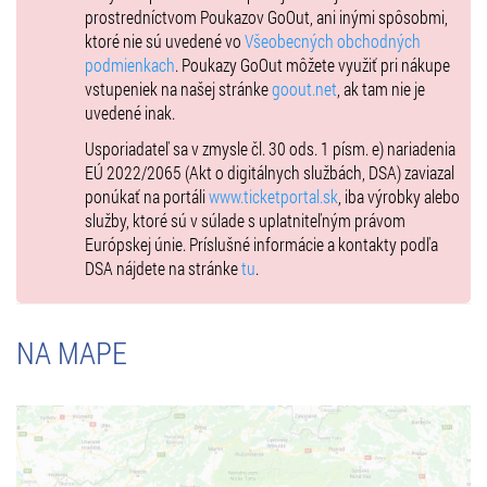
prostredníctvom Poukazov GoOut, ani inými spôsobmi,
žena a humor majú k sebe veľmi blízko. Hrdinky nášho predstavenia
ktoré nie sú uvedené vo
Všeobecných obchodných
nanovo „povstanú z prachu“ a hrdo vykročia k naplneniu ideálov,
podmienkach
. Poukazy GoOut môžete využiť pri nákupe
o ktoré bojovali v prvej časti: obdobie menopauzy nie je koniec, ale
vstupeniek na našej stránke
goout.net
, ak tam nie je
začiatok nového života.
uvedené inak.
Skutočná terapia smiechom! Upokojujúca a účinná! Pod jej vplyvom
Usporiadateľ sa v zmysle čl. 30 ods. 1 písm. e) nariadenia
získate nadhľad nad sebou. Nad vlastnými problémami, boľačkami,
EÚ 2022/2065 (Akt o digitálnych službách, DSA) zaviazal
obavami a strachom.
ponúkať na portáli
www.ticketportal.sk
, iba výrobky alebo
Čo na vás čaká? Množstvo komických situácií, oslobodzujúci smiech
služby, ktoré sú v súlade s uplatniteľným právom
a nejedno prekvapenie. Úplne nové, melodicky chytľavé pesničky s
Európskej únie. Príslušné informácie a kontakty podľa
vtipnými textami, ktoré si budete neustále pospevovať. Úsmevná
DSA nájdete na stránke
tu
.
choreografia, malebná dekorácia, fantastické kostýmy. Ale
predovšetkým nespútaná, nákazlivá, jedinečná energia, ktorú
herečky svojou hrou vytvárajú na javisku a delia sa o ňu s divákmi
NA MAPE
v sále. Mnohé z nich z predchádzajúceho
Klimaktéria
dôverne
poznáte. Pripoja sa k nim aj nové tváre, s ešte väčšou energiou
a odhodlaním vytvoriť neopakovateľný zážitok z tohto predstavenia.
Všetky protagonistky tejto inscenácie sú originálne a nezameniteľné
osobnosti. Ženy s veľkým srdcom!
Divadelný menopauzový ošiaľ pohltí každého. A predovšetkým toho,