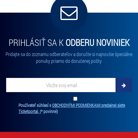
PRIHLÁSIŤ SA K
ODBERU NOVINIEK
Pridajte sa do zoznamu odberateľov a doručte si najnovšie špeciálne
ponuky priamo do doručenej pošty.
Vložte svoj email
Zadajte svoju e-mailovú adresu, na ktorú vám budeme zasielať novinky.
Ten
Používateľ súhlasí s
OBCHODNÝMI PODMIENKAMI predajnej siete
Ticketportal.
(* povinné)