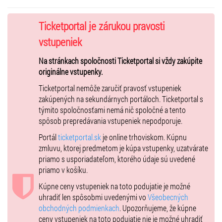
zabávať. Budete si s nami tlieskať a spievať. A nielen dámy,
ale aj páni!
Ticketportal je zárukou pravosti
Pamela – energická a vždy aktívna žena neustále bojujúca
vstupeniek
s nadváhou, ktorá už nie je nezamestnaná. Žofia – stále vzorná
gazdiná a žiarlivo starostlivá manželka svojho Heňa. Marika –
Na stránkach spoločnosti Ticketportal si vždy zakúpite
príťažlivá podnikateľka po rozvode, ktorá práve dnes oslavuje so
originálne vstupenky.
svojimi priateľkami narodeniny. Módny butik vymenila za útulnú
Ticketportal nemôže zaručiť pravosť vstupeniek
kaviareň a Kristínu za novú kamarátku. Tá sa volá Andrea – trochu
zakúpených na sekundárnych portáloch. Ticketportal s
bláznivá, trochu naivná, ale vždy usmievavá, citlivá duša
týmito spoločnosťami nemá nič spoločné a tento
v nespútanom tele. Spolumajiteľka ich spoločného podniku. Čo
spôsob prepredávania vstupeniek nepodporuje.
myslíte, aká atmosféra zavládne na tejto narodeninovej oslave? Máte
pravdu! Tam, kde sa stretne toľko rozdielnych žien, ktoré sa dlho
Portál
ticketportal.sk
je online trhoviskom. Kúpnu
nevideli a majú si toho toľko čo povedať, tam o dobrú náladu nie je
zmluvu, ktorej predmetom je kúpa vstupenky, uzatvárate
núdza!
priamo s usporiadateľom, ktorého údaje sú uvedené
priamo v košíku.
Výnimočná zábava sa začína!
Kúpne ceny vstupeniek na toto podujatie je možné
Vyše 180 predstavení a tisícky nadšených divákov inscenácie
uhradiť len spôsobmi uvedenými vo
Všeobecných
„Klimaktérium... a čo?“
po piatich rokoch od jej premiéry
obchodných podmienkach
. Upozorňujeme, že kúpne
(s dvojročnou pandemickou prestávkou) jasne dokazujú, že ženský
ceny vstupeniek na toto podujatie nie je možné uhradiť
svet je nevyčerpateľnou témou. Najmä pre divadelnú komédiu. Lebo