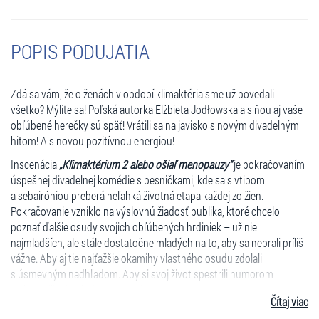
POPIS PODUJATIA
Zdá sa vám, že o ženách v období klimaktéria sme už povedali
všetko? Mýlite sa! Poľská autorka Elżbieta Jodłowska a s ňou aj vaše
obľúbené herečky sú späť! Vrátili sa na javisko s novým divadelným
hitom! A s novou pozitívnou energiou!
Inscenácia
„Klimaktérium 2 alebo ošiaľ menopauzy“
je pokračovaním
úspešnej divadelnej komédie s pesničkami, kde sa s vtipom
a sebairóniou preberá neľahká životná etapa každej zo žien.
Pokračovanie vzniklo na výslovnú žiadosť publika, ktoré chcelo
poznať ďalšie osudy svojich obľúbených hrdiniek – už nie
najmladších, ale stále dostatočne mladých na to, aby sa nebrali príliš
vážne. Aby aj tie najťažšie okamihy vlastného osudu zdolali
s úsmevným nadhľadom. Aby si svoj život spestrili humorom
a okorenili vtipnými bonmotmi.
Čítaj viac
Čo vám garantujeme? Že sa budete počas predstavenia skvele