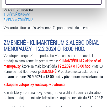
žiadosti o refundáciu prostredníctvom Vášho konta.
získali v důsledku toho, že používáte jejich služby. Jaké
Ďalšie informácie na:
typy cookies používáme, naleznete níže. Možnosti
TLAČOVÉ SPRÁVY
zpracování upravíte zaškrtnutím příslušné varianty. Svoji
ZMENY A ZRUŠENIA
volbu můžete kdykoliv změnit v zápatí stránky v záložce
Vzniknutá situácia nás veľmi mrzí. Za pochopenie ďakujeme.
„Cookies a jejich nastavení“.
ZMENENÉ - KLIMAKTÉRIUM 2 ALEBO OŠIAĽ
MENOPAUZY - 12.2.2024 O 18:00 HOD.
V zastúpení organizátora podujatia, vám ako sprostredkovateľ
predaja oznamujeme, že predstavenie
KLIMAKTÉRIUM 2 alebo ošiaľ
menopauzy
, ktoré sa malo konať dňa
12.2.2024 o 18:00 hod.
v MsKS,
Bánovce nad Bebravou, je
ZMENENÉ!
Predstavenie sa uskutoční
v
novom termíne: 20.9.2024 o 18:00 hod. v pôvodnom mieste konania.
Zakúpené vstupenky zostávajú v platnosti.
Klienti, ktorým zmena nevyhovuje, môžu vrátiť vstupenky výhradne
na tom predajnom mieste, kde si ich zakúpili najneskôr
do 31.1.2024!