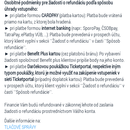
Osobitné podmienky pre žiadosti o refundáciu podľa spôsobu
úhrady vstupného:
► pri platbe formou
CARDPAY
(platba kartou): Platba bude vrátená
priamo na kartu, z ktorej bola hradená.
► pri platbe formou
internet banking
(napr.: SporoPay, ČSOBpay,
TatraPay, ePlatby VÚB, ...): Platba bude prevedená v prospech účtu,
ktorý klient vyplní v sekcii ``Žiadosť o refundáciu`` v časti ``Spôsob
refundácie``.
► pri platbe
Benefit Plus kartou
(cez platobnú bránu): Po vybavení
žiadosti spoločnosť Benefit plus klientovi pripíše body na jeho konto.
► pri platbe
Darčekovou poukážkou Ticketportal, respektíve iným
typom poukážky, ktorú je možné využiť na zakúpenie vstupeniek v
sieti Ticketportal
(prípadný doplatok kartou): Platba bude prevedená
v prospech účtu, ktorý klient vyplní v sekcii ``Žiadosť o refundáciu`` v
časti ``Spôsob refundácie``.
Financie Vám budú refundované v zákonnej lehote od zaslania
žiadosti o refundáciu prostredníctvom Vášho konta.
Ďalšie informácie na:
TLAČOVÉ SPRÁVY