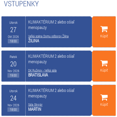
VSTUPENKY
KLIMAKTÉRIUM 2 alebo ošiaľ
Utorok
menopauzy
27
Kúpiť
Veľká scéna Domu odborov Žilina
Okt 2026
ŽILINA
18:00
KLIMAKTÉRIUM 2 alebo ošiaľ
Piatok
menopauzy
20
Kúpiť
DK Ružinov - Veľká sála
Nov 2026
BRATISLAVA
19:00
KLIMAKTÉRIUM 2 alebo ošiaľ
Utorok
menopauzy
24
Kúpiť
Sála Strojár
Nov 2026
MARTIN
18:00