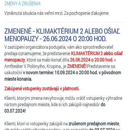
ZMENY A ZRUŠENIA
Vzniknutá situácia nás veľmi mrzí. Za pochopenie ďakujeme.
ZMENENÉ - KLIMAKTÉRIUM 2 ALEBO OŠIAĽ
MENOPAUZY - 26.06.2024 O 20:00 HOD.
V zastúpení organizátora podujatia, vám ako sprostredkovateľ
predaja oznamujeme, že predstavenie
KLIMAKTÉRIUM 2 alebo ošiaľ
menopauzy
, ktoré sa malo konať dňa
26.06.2024 o 20:00 hod.
v
Amfiteáter V. Polónyiho, Krupina,, je
ZMENENÉ!
Predstavenie sa
uskutoční
v novom termíne: 10.09.2024 o 20:00 hod. v pôvodnom
mieste konania.
Zakúpené vstupenky zostávajú v platnosti.
Klienti, ktorým zmena nevyhovuje, môžu vrátiť vstupenky výhradne
na tom predajnom mieste, kde si ich zakúpili najneskôr
do
03.07.2024!
Klienti, ktorí si vstupenky zakúpili na
zrušenom predajnom mieste
,
ich môžu vrátiť výhradne poštou, a to najneskôr
do 03.07.2024
na