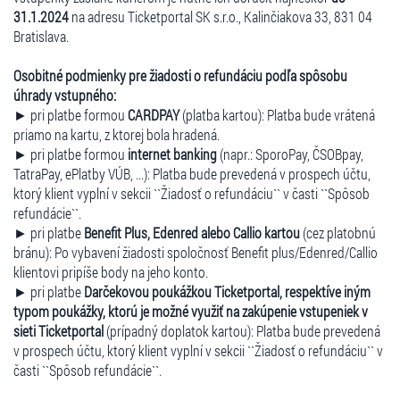
31.1.2024
na adresu Ticketportal SK s.r.o., Kalinčiakova 33, 831 04
Bratislava.
Osobitné podmienky pre žiadosti o refundáciu podľa spôsobu
úhrady vstupného:
► pri platbe formou
CARDPAY
(platba kartou): Platba bude vrátená
priamo na kartu, z ktorej bola hradená.
► pri platbe formou
internet banking
(napr.: SporoPay, ČSOBpay,
TatraPay, ePlatby VÚB, ...): Platba bude prevedená v prospech účtu,
ktorý klient vyplní v sekcii ``Žiadosť o refundáciu`` v časti ``Spôsob
refundácie``.
► pri platbe
Benefit Plus, Edenred alebo Callio kartou
(cez platobnú
bránu): Po vybavení žiadosti spoločnosť Benefit plus/Edenred/Callio
klientovi pripíše body na jeho konto.
► pri platbe
Darčekovou poukážkou Ticketportal, respektíve iným
typom poukážky, ktorú je možné využiť na zakúpenie vstupeniek v
sieti Ticketportal
(prípadný doplatok kartou): Platba bude prevedená
v prospech účtu, ktorý klient vyplní v sekcii ``Žiadosť o refundáciu`` v
časti ``Spôsob refundácie``.