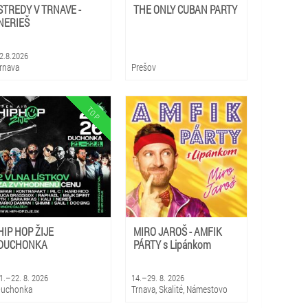
STREDY V TRNAVE -
THE ONLY CUBAN PARTY
NERIEŠ
2.8.2026
rnava
Prešov
HIP HOP ŽIJE
MIRO JAROŠ - AMFIK
DUCHONKA
PÁRTY s Lipánkom
1.–22. 8. 2026
14.–29. 8. 2026
uchonka
Trnava, Skalité, Námestovo