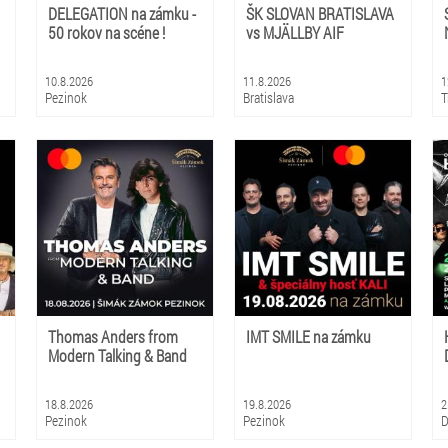
DELEGATION na zámku -
ŠK SLOVAN BRATISLAVA
50 rokov na scéne !
vs MJÄLLBY AIF
10.8.2026
11.8.2026
1
Pezinok
Bratislava
T
Thomas Anders from
IMT SMILE na zámku
Modern Talking & Band
18.8.2026
19.8.2026
2
Pezinok
Pezinok
D