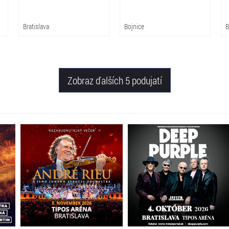
Bratislava
Bojnice
B
Zobraz ďalších 5 podujatí