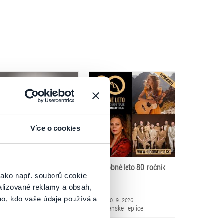
Více o cookies
Leto s/pod hviezdami
Hudobné leto 80. ročník
jako např. souborů cookie
OLYMPIC
alizované reklamy a obsah,
ho, kdo vaše údaje používá a
.8.2026
7. 8.–10. 9. 2026
eckov
Trenčianske Teplice