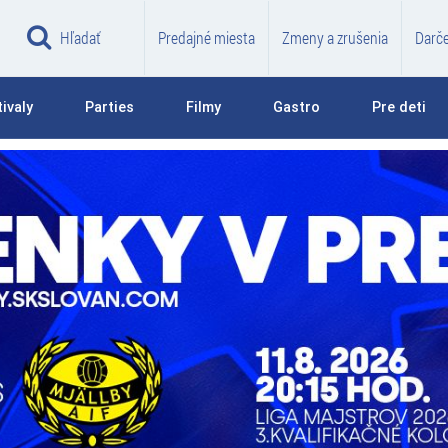
Hľadať
Predajné miesta
Zmeny a zrušenia
Darč
ivaly
Parties
Filmy
Gastro
Pre deti