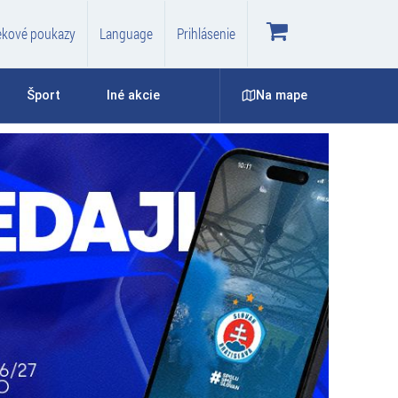
ekové poukazy
Language
Prihlásenie
Na mape
Šport
Iné akcie