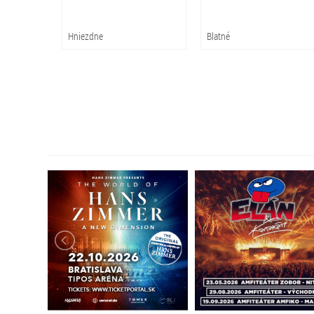
Hniezdne
Blatné