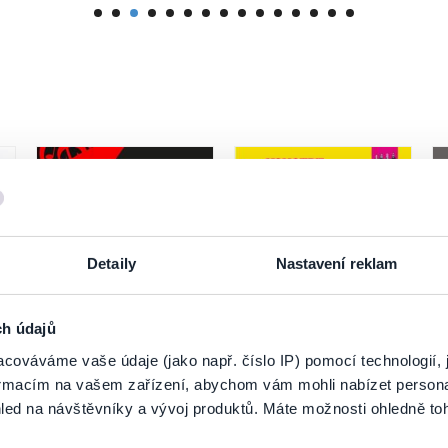
Detaily
Nastavení reklam
ch údajů
LOVESTREAM Festival
Koncert pre mladých
cováváme vaše údaje (jako např. číslo IP) pomocí technologií, 
2026
formacím na vašem zařízení, abychom vám mohli nabízet person
led na návštěvníky a vývoj produktů. Máte možnosti ohledně to
7.8.2026
7
Bratislava
Dudince
B