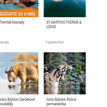
Thermál Nesvady
ST. MARTINS THERME &
LODGE
esvady
Frauenkirchen
Nzoo Bojnice: Darčekové
Nzoo Bojnice: Ročná
poukážky
permanentka