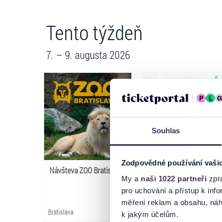
Tento týždeň
7. – 9. augusta 2026
Souhlas
Zodpovědné používání vaši
Návšteva ZOO Bratislava
Letná výzva Slovan+
My a
naši 1022 partneři
zpra
pro uchování a přístup k in
měření reklam a obsahu, náh
Bratislava
Bratislava
k jakým účelům.