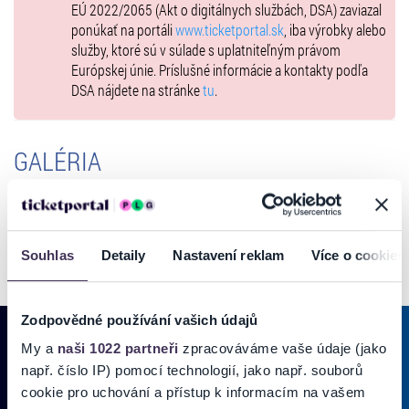
EÚ 2022/2065 (Akt o digitálnych službách, DSA) zaviazal
ponúkať na portáli
www.ticketportal.sk
, iba výrobky alebo
služby, ktoré sú v súlade s uplatniteľným právom
Európskej únie. Príslušné informácie a kontakty podľa
DSA nájdete na stránke
tu
.
GALÉRIA
Souhlas
Detaily
Nastavení reklam
Více o cookies
Zodpovědné používání vašich údajů
My a
naši 1022 partneři
zpracováváme vaše údaje (jako
např. číslo IP) pomocí technologií, jako např. souborů
PRIHLÁSIŤ SA K
ODBERU NOVINIEK
cookie pro uchování a přístup k informacím na vašem