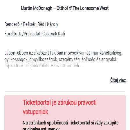
Martin McDonagh – Otthol /// The Lonesome West
Rendező / Režisér: Rédli Károly
Fordította/Prekladal : Csikmák Kati
Lápon, ebben az elképzelt faluban mocsok van és munkanélküliség,
gyilkosságok, öngyilkosságok, szegénység, éhínség és angyalok
röpködnek a fejünk fölött. Ez az otthonunk...
Čítaj viac
Szereplők/ Účinkujúci:
Guba Feri – Tóth Károly
Ticketportal je zárukou pravosti
Guba János – Béhr Márton
vstupeniek
Eötvös atya – Rancsó Dezső
Na stránkach spoločnosti Ticketportal si vždy zakúpite
Kicsi – Katona Eszter
originálne vstupenky.