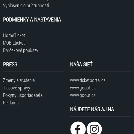
Vyhlásenie o prístupnosti
PODMIENKY A NASTAVENIA
HomeTicket
MOBILticket
Darčekové poukazy
PRESS
NAŠA SIEŤ
Zmeny a zrušenia
www.ticketportal.cz
Tlačové správy
www.goout.sk
Pokyny usporiadateľa
www.goout.cz
Reklama
NÁJDETE NÁS AJ NA