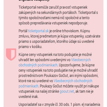
Ticketportal nemôže zaručiť pravosť vstupeniek
zakúpených na sekundárnych portáloch. Ticketportal s
týmito spoločnosťami nemá nič spoločné a tento
spôsob prepredávania vstupeniek nepodporuje.
Portál
ticketportal.sk
je online trhoviskom. Kúpnu
zmluvu, ktorej predmetom je kúpa vstupenky, uzatvárate
priamo s usporiadateľom, ktorého údaje sú uvedené
priamo v košíku.
Kúpne ceny vstupeniek na toto podujatie je možné
uhradiť len spôsobmi uvedenými vo
Všeobecných
obchodných podmienkach
. Upozorňujeme, že kúpne
ceny vstupeniek na toto podujatie nie je možné uhradiť
prostredníctvom Poukazov GoOut, ani inými spôsobmi,
ktoré nie sú uvedené vo
Všeobecných obchodných
podmienkach
. Poukazy GoOut môžete využiť pri nákupe
vstupeniek na našej stránke
goout.net
, ak tam nie je
uvedené inak.
Usporiadateľ sa v zmysle čl. 30 ods. 1 písm. e) nariadenia