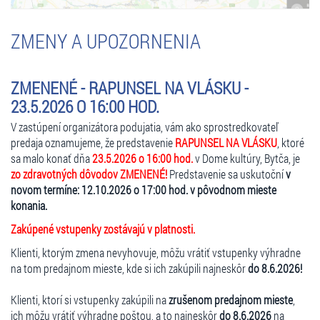
ZMENY A UPOZORNENIA
ZMENENÉ - RAPUNSEL NA VLÁSKU -
23.5.2026 O 16:00 HOD.
V zastúpení organizátora podujatia, vám ako sprostredkovateľ
predaja oznamujeme, že predstavenie
RAPUNSEL NA VLÁSKU
, ktoré
sa malo konať dňa
23.5.2026 o 16:00 hod.
v Dome kultúry, Bytča, je
zo zdravotných dôvodov ZMENENÉ!
Predstavenie sa uskutoční
v
novom termíne: 12.10.2026 o 17:00 hod. v pôvodnom mieste
konania.
Zakúpené vstupenky zostávajú v platnosti.
Klienti, ktorým zmena nevyhovuje, môžu vrátiť vstupenky výhradne
na tom predajnom mieste, kde si ich zakúpili najneskôr
do 8.6.2026!
Klienti, ktorí si vstupenky zakúpili na
zrušenom predajnom mieste
,
ich môžu vrátiť výhradne poštou, a to najneskôr
do 8.6.2026
na