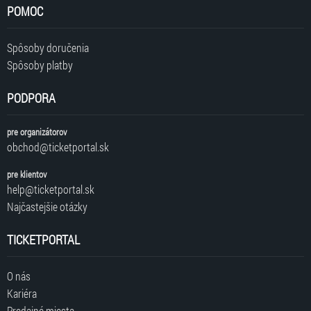
POMOC
Spôsoby doručenia
Spôsoby platby
PODPORA
pre organizátorov
obchod@ticketportal.sk
pre klientov
help@ticketportal.sk
Najčastejšie otázky
TICKETPORTAL
O nás
Kariéra
Predajné miesta