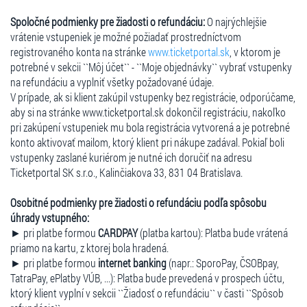
Spoločné podmienky pre žiadosti o refundáciu:
O najrýchlejšie
vrátenie vstupeniek je možné požiadať prostredníctvom
registrovaného konta na stránke
www.ticketportal.sk
, v ktorom je
potrebné v sekcii ``Môj účet`` - ``Moje objednávky`` vybrať vstupenky
na refundáciu a vyplniť všetky požadované údaje.
V prípade, ak si klient zakúpil vstupenky bez registrácie, odporúčame,
aby si na stránke www.ticketportal.sk dokončil registráciu, nakoľko
pri zakúpení vstupeniek mu bola registrácia vytvorená a je potrebné
konto aktivovať mailom, ktorý klient pri nákupe zadával. Pokiaľ boli
vstupenky zaslané kuriérom je nutné ich doručiť na adresu
Ticketportal SK s.r.o., Kalinčiakova 33, 831 04 Bratislava.
Osobitné podmienky pre žiadosti o refundáciu podľa spôsobu
úhrady vstupného:
► pri platbe formou
CARDPAY
(platba kartou): Platba bude vrátená
priamo na kartu, z ktorej bola hradená.
► pri platbe formou
internet banking
(napr.: SporoPay, ČSOBpay,
TatraPay, ePlatby VÚB, ...): Platba bude prevedená v prospech účtu,
ktorý klient vyplní v sekcii ``Žiadosť o refundáciu`` v časti ``Spôsob