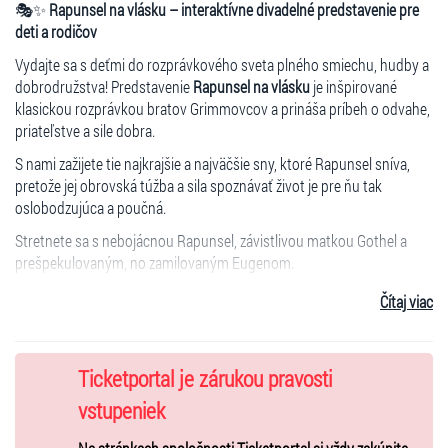
🎭✨
Rapunsel na vlásku – interaktívne divadelné predstavenie pre
deti a rodičov
Vydajte sa s deťmi do rozprávkového sveta plného smiechu, hudby a
dobrodružstva! Predstavenie
Rapunsel na vlásku
je inšpirované
klasickou rozprávkou bratov Grimmovcov a prináša príbeh o odvahe,
priateľstve a sile dobra.
S nami zažijete tie najkrajšie a najväčšie sny, ktoré Rapunsel sníva,
pretože jej obrovská túžba a sila spoznávať život je pre ňu tak
oslobodzujúca a poučná.
Stretnete sa s nebojácnou Rapunsel, závistlivou matkou Gothel a
prešpekulovaným, no zamilovaným Eugenom.
👧🧒
Deti sa aktívne zapájajú do deja a stávajú sa súčasťou
Čítaj viac
rozprávky.
🎭
Profesionálni herci, originálne hlasy, kostýmy a scénografia
vytvárajú čarovnú atmosféru.
Ticketportal je zárukou pravosti
👨‍👩‍👧‍👦
Zážitok pre celú rodinu – zábava pre deti, príjemné chvíle
pre rodičov.
vstupeniek
⏱️
Trvanie: cca 50 minút