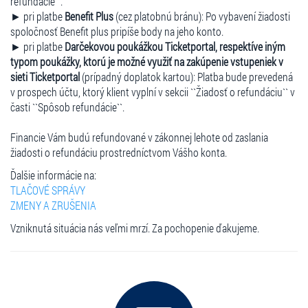
refundácie``.
► pri platbe
Benefit Plus
(cez platobnú bránu): Po vybavení žiadosti
spoločnosť Benefit plus pripíše body na jeho konto.
► pri platbe
Darčekovou poukážkou Ticketportal, respektíve iným
typom poukážky, ktorú je možné využiť na zakúpenie vstupeniek v
sieti Ticketportal
(prípadný doplatok kartou): Platba bude prevedená
v prospech účtu, ktorý klient vyplní v sekcii ``Žiadosť o refundáciu`` v
časti ``Spôsob refundácie``.
Financie Vám budú refundované v zákonnej lehote od zaslania
žiadosti o refundáciu prostredníctvom Vášho konta.
Ďalšie informácie na:
TLAČOVÉ SPRÁVY
ZMENY A ZRUŠENIA
Vzniknutá situácia nás veľmi mrzí. Za pochopenie ďakujeme.