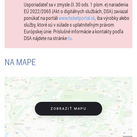
Usporiadateľ sa v zmysle čl. 30 ods. 1 písm. e) nariadenia
EÚ 2022/2065 (Akt o digitálnych službách, DSA) zaviazal
ponúkať na portáli
www.ticketportal.sk
, iba výrobky alebo
služby, ktoré sú v súlade s uplatniteľným právom
Európskej únie. Príslušné informácie a kontakty podľa
DSA nájdete na stránke
tu
.
NA MAPE
ZOBRAZIŤ MAPU