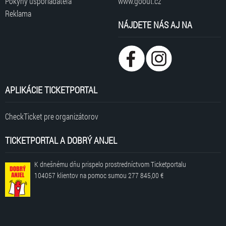
Pokyny usporiadateľa
www.goout.cz
Reklama
NÁJDETE NÁS AJ NA
APLIKÁCIE TICKETPORTAL
CheckTicket pre organizátorov
TICKETPORTAL A DOBRÝ ANJEL
K dnešnému dňu prispelo prostredníctvom Ticketportalu
104057 klientov
na pomoc sumou
277 845,00 €