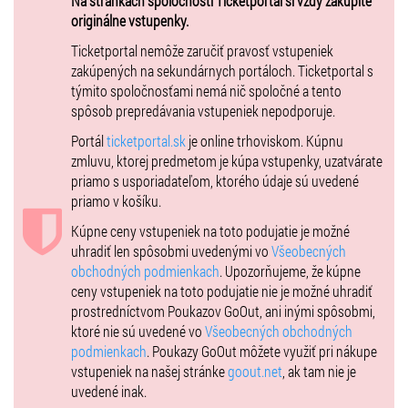
Na stránkach spoločnosti Ticketportal si vždy zakúpite
🎯
Odporúčaný vek: od 3 rokov
originálne vstupenky.
Príďte si vychutnať rozprávku naživo – tešíme sa na vás!
💛🌿💜
Ticketportal nemôže zaručiť pravosť vstupeniek
zakúpených na sekundárnych portáloch. Ticketportal s
Obsadenie:
týmito spoločnosťami nemá nič spoločné a tento
Rapunsel - Lucia Bugalová
spôsob prepredávania vstupeniek nepodporuje.
Mama Gothel - Natália Kóšová
Portál
ticketportal.sk
je online trhoviskom. Kúpnu
zmluvu, ktorej predmetom je kúpa vstupenky, uzatvárate
Eugen - Matej Koreň
priamo s usporiadateľom, ktorého údaje sú uvedené
priamo v košíku.
Kúpne ceny vstupeniek na toto podujatie je možné
uhradiť len spôsobmi uvedenými vo
Všeobecných
obchodných podmienkach
. Upozorňujeme, že kúpne
ceny vstupeniek na toto podujatie nie je možné uhradiť
prostredníctvom Poukazov GoOut, ani inými spôsobmi,
ktoré nie sú uvedené vo
Všeobecných obchodných
podmienkach
. Poukazy GoOut môžete využiť pri nákupe
vstupeniek na našej stránke
goout.net
, ak tam nie je
uvedené inak.