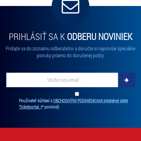
PRIHLÁSIŤ SA K
ODBERU NOVINIEK
Pridajte sa do zoznamu odberateľov a doručte si najnovšie špeciálne
ponuky priamo do doručenej pošty.
Vložte svoj email
Zadajte svoju e-mailovú adresu, na ktorú vám budeme zasielať novinky.
Ten
Používateľ súhlasí s
OBCHODNÝMI PODMIENKAMI predajnej siete
Ticketportal.
(* povinné)