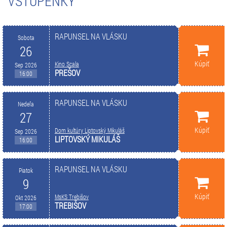
VSTUPENKY
RAPUNSEL NA VLÁSKU
Sobota
26
Kúpiť
Kino Scala
Sep 2026
PREŠOV
16:00
RAPUNSEL NA VLÁSKU
Nedeľa
27
Kúpiť
Dom kultúry Liptovský Mikuláš
Sep 2026
LIPTOVSKÝ MIKULÁŠ
16:00
RAPUNSEL NA VLÁSKU
Piatok
9
Kúpiť
MsKS Trebišov
Okt 2026
TREBIŠOV
17:00