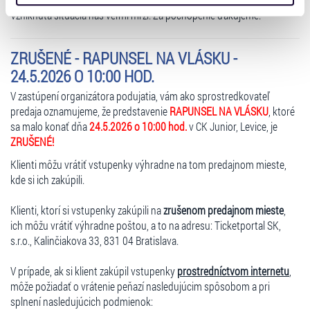
získali v důsledku toho, že používáte jejich služby. Jaké
Vzniknutá situácia nás veľmi mrzí. Za pochopenie ďakujeme.
typy cookies používáme, naleznete níže. Možnosti
zpracování upravíte zaškrtnutím příslušné varianty. Svoji
ZRUŠENÉ - RAPUNSEL NA VLÁSKU -
volbu můžete kdykoliv změnit v zápatí stránky v záložce
24.5.2026 O 10:00 HOD.
„Cookies a jejich nastavení“.
V zastúpení organizátora podujatia, vám ako sprostredkovateľ
predaja oznamujeme, že predstavenie
RAPUNSEL NA VLÁSKU
, ktoré
sa malo konať dňa
24.5.2026 o 10:00 hod.
v CK Junior, Levice, je
ZRUŠENÉ!
Klienti môžu vrátiť vstupenky výhradne na tom predajnom mieste,
kde si ich zakúpili.
Klienti, ktorí si vstupenky zakúpili na
zrušenom predajnom mieste
,
ich môžu vrátiť výhradne poštou, a to na adresu: Ticketportal SK,
s.r.o., Kalinčiakova 33, 831 04 Bratislava.
V prípade, ak si klient zakúpil vstupenky
prostredníctvom internetu
,
môže požiadať o vrátenie peňazí nasledujúcim spôsobom a pri
splnení nasledujúcich podmienok: