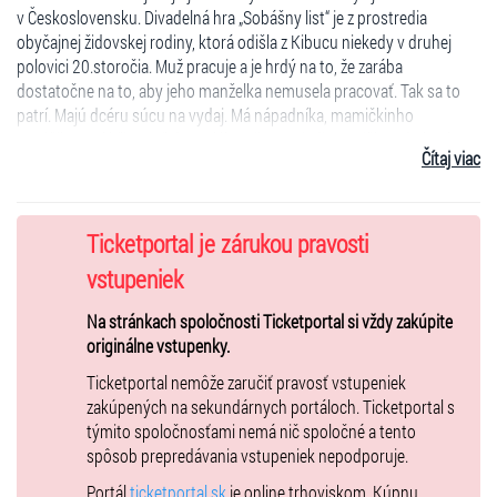
v Československu. Divadelná hra „Sobášny list“ je z prostredia
obyčajnej židovskej rodiny, ktorá odišla z Kibucu niekedy v druhej
polovici 20.storočia. Muž pracuje a je hrdý na to, že zarába
dostatočne na to, aby jeho manželka nemusela pracovať. Tak sa to
patrí. Majú dcéru súcu na vydaj. Má nápadníka, mamičkinho
synáčika. Celý život už dospelého Viktora riadi mamička od obsahu
Čítaj viac
jeho vreciek až po svadbu, všetko musí byť na sto percent
v poriadku. Nastáva problém so sobášnym listom rodičov nevesty,
ktorý sa stratil. Vzniká množstvo vtipných situácii medzi starými
manželmi, vyplávajú na povrch dlhoročné priania a sny, ktoré sú
Ticketportal je zárukou pravosti
konfrontované s realitou. E. Kishon s majstrovským vtipom
vstupeniek
rozmotáva klbko deja a zase ho majstrovsky zamotáva. Divák sa
pobaví aj prekvapí zvratmi o osudoch do vtedy tak všedného
Na stránkach spoločnosti Ticketportal si vždy zakúpite
a stereotypného života rodiny.
originálne vstupenky.
Vzniká tu množstvo komických situácií, ktoré provokujú
Ticketportal nemôže zaručiť pravosť vstupeniek
k zamysleniu. Hľadáme odpoveď na otázku: Zobrali by sme si svojho
zakúpených na sekundárnych portáloch. Ticketportal s
partnera po dvadsiatich rokoch spoločného života?
týmito spoločnosťami nemá nič spoločné a tento
spôsob prepredávania vstupeniek nepodporuje.
Portál
ticketportal.sk
je online trhoviskom. Kúpnu
Účinkujú