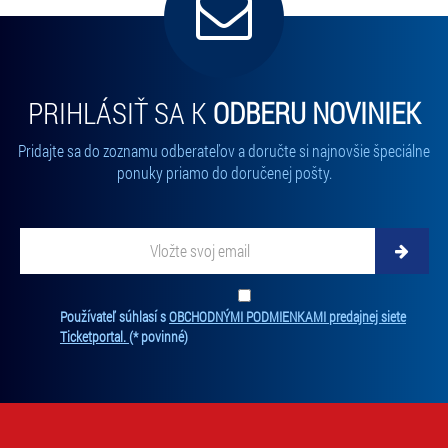
PRIHLÁSIŤ SA K
ODBERU NOVINIEK
Pridajte sa do zoznamu odberateľov a doručte si najnovšie špeciálne
ponuky priamo do doručenej pošty.
Vložte svoj email
Zadajte svoju e-mailovú adresu, na ktorú vám budeme zasielať novinky.
Ten
Používateľ súhlasí s
OBCHODNÝMI PODMIENKAMI predajnej siete
Ticketportal.
(* povinné)