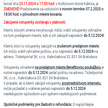
konať dňa
23.11.2024 o 17:00 hod.
v Kultúrnom dome Kálnica, je
ZMENENÉ!
Predstavenie sa uskutoční
v novom termíne: 07.2.2025 o
18:00 hod. v pôvodnom mieste konania.
Zakúpené vstupenky zostávajú v platnosti.
Klienti, ktorým zmena nevyhovuje, môžu vrátiť vstupenky výhradne
na tom predajnom mieste, kde si ich zakúpili najneskôr
do 5.12.2024!
Klienti, ktorí si vstupenky zakúpili na
zrušenom predajnom mieste
,
ich môžu vrátiť výhradne poštou, a to najneskôr
do 5.12.2024
na
adresu: Ticketportal SK, s.r.o., Kalinčiakova 33, 831 04 Bratislava.
Vstupenky uhradené
na predajnom mieste Benefitovou poukážkou
je
nutné najneskôr
do 5.12.2024
zaslať poštou na adresu: Ticketportal
SK, s.r.o. , Kalinčiakova 33, 831 04 Bratislava.
V prípade, ak si klient zakúpil vstupenky
prostredníctvom internetu
,
môže požiadať o vrátenie peňazí najneskôr
do 5.12.2024
nasledujúcim spôsobom a pri splnení nasledujúcich podmienok:
Spoločné podmienky pre žiadosti o refundáciu:
O najrýchlejšie