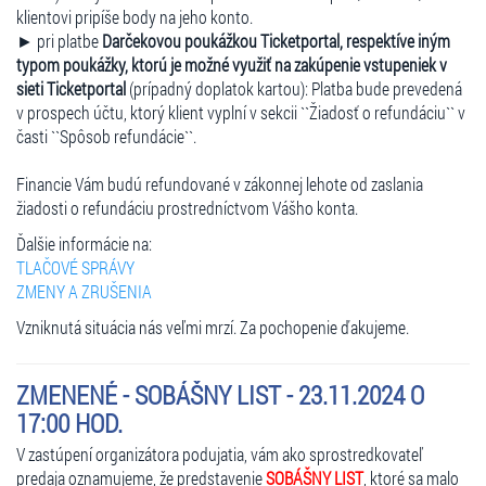
klientovi pripíše body na jeho konto.
► pri platbe
Darčekovou poukážkou Ticketportal, respektíve iným
typom poukážky, ktorú je možné využiť na zakúpenie vstupeniek v
sieti Ticketportal
(prípadný doplatok kartou): Platba bude prevedená
v prospech účtu, ktorý klient vyplní v sekcii ``Žiadosť o refundáciu`` v
časti ``Spôsob refundácie``.
Financie Vám budú refundované v zákonnej lehote od zaslania
žiadosti o refundáciu prostredníctvom Vášho konta.
Ďalšie informácie na:
TLAČOVÉ SPRÁVY
ZMENY A ZRUŠENIA
Vzniknutá situácia nás veľmi mrzí. Za pochopenie ďakujeme.
ZMENENÉ - SOBÁŠNY LIST - 23.11.2024 O
17:00 HOD.
V zastúpení organizátora podujatia, vám ako sprostredkovateľ
predaja oznamujeme, že predstavenie
SOBÁŠNY LIST
, ktoré sa malo