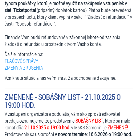
typom poukážky, ktorú je možné využiť na zakúpenie vstupeniek v
sieti Ticketportal
(prípadný doplatok kartou): Platba bude prevedená
v prospech účtu, ktorý klient vyplní v sekcii ``Žiadosť o refundáciu`` v
časti ``Spôsob refundácie``.
Financie Vám budú refundované v zákonnej lehote od zaslania
žiadosti o refundáciu prostredníctvom Vášho konta.
Ďalšie informácie na:
TLAČOVÉ SPRÁVY
ZMENY A ZRUŠENIA
Vzniknutá situácia nás veľmi mrzí. Za pochopenie ďakujeme.
ZMENENÉ - SOBÁŠNY LIST - 21.10.2025 O
19:00 HOD.
V zastúpení organizátora podujatia, vám ako sprostredkovateľ
predaja oznamujeme, že predstavenie
SOBÁŠNY LIST
, ktoré sa malo
konať dňa
21.10.2025 o 19:00 hod.
v MsKS Šamorín, je
ZMENENÉ!
Predstavenie sa uskutoční
v novom termíne: 16.6.2026 o 19:00 hod.