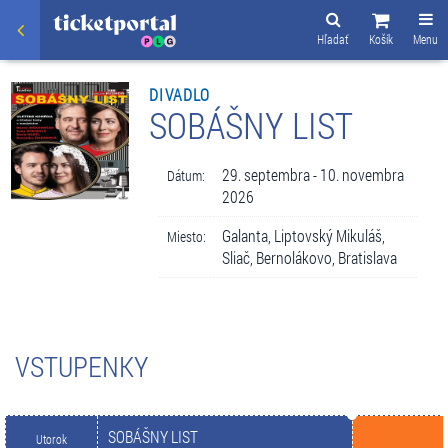
Hľadať
Košík
Menu
DIVADLO
SOBÁŠNY LIST
29. septembra - 10. novembra
Dátum:
2026
Galanta, Liptovský Mikuláš,
Miesto:
Sliač, Bernolákovo, Bratislava
VSTUPENKY
SOBÁŠNY LIST
Utorok