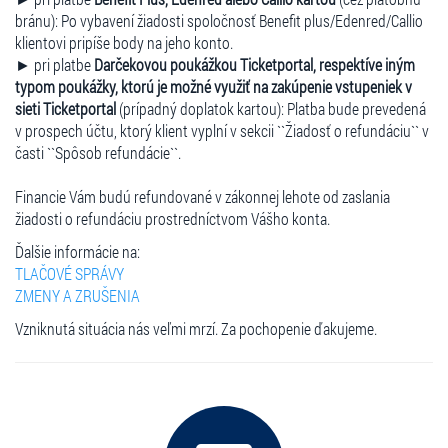
bránu): Po vybavení žiadosti spoločnosť Benefit plus/Edenred/Callio
klientovi pripíše body na jeho konto.
► pri platbe
Darčekovou poukážkou Ticketportal, respektíve iným
typom poukážky, ktorú je možné využiť na zakúpenie vstupeniek v
sieti Ticketportal
(prípadný doplatok kartou): Platba bude prevedená
v prospech účtu, ktorý klient vyplní v sekcii ``Žiadosť o refundáciu`` v
časti ``Spôsob refundácie``.
Financie Vám budú refundované v zákonnej lehote od zaslania
žiadosti o refundáciu prostredníctvom Vášho konta.
Ďalšie informácie na:
TLAČOVÉ SPRÁVY
ZMENY A ZRUŠENIA
Vzniknutá situácia nás veľmi mrzí. Za pochopenie ďakujeme.