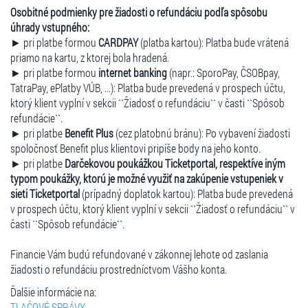
Osobitné podmienky pre žiadosti o refundáciu podľa spôsobu
úhrady vstupného:
► pri platbe formou
CARDPAY
(platba kartou): Platba bude vrátená
priamo na kartu, z ktorej bola hradená.
► pri platbe formou
internet banking
(napr.: SporoPay, ČSOBpay,
TatraPay, ePlatby VÚB, ...): Platba bude prevedená v prospech účtu,
ktorý klient vyplní v sekcii ``Žiadosť o refundáciu`` v časti ``Spôsob
refundácie``.
► pri platbe
Benefit Plus
(cez platobnú bránu): Po vybavení žiadosti
spoločnosť Benefit plus klientovi pripíše body na jeho konto.
► pri platbe
Darčekovou poukážkou Ticketportal, respektíve iným
typom poukážky, ktorú je možné využiť na zakúpenie vstupeniek v
sieti Ticketportal
(prípadný doplatok kartou): Platba bude prevedená
v prospech účtu, ktorý klient vyplní v sekcii ``Žiadosť o refundáciu`` v
časti ``Spôsob refundácie``.
Financie Vám budú refundované v zákonnej lehote od zaslania
žiadosti o refundáciu prostredníctvom Vášho konta.
Ďalšie informácie na:
TLAČOVÉ SPRÁVY