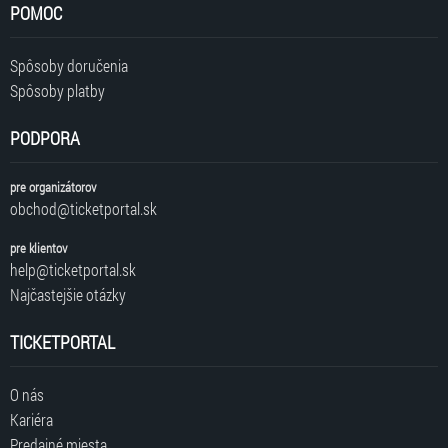
POMOC
Spôsoby doručenia
Spôsoby platby
PODPORA
pre organizátorov
obchod@ticketportal.sk
pre klientov
help@ticketportal.sk
Najčastejšie otázky
TICKETPORTAL
O nás
Kariéra
Predajné miesta