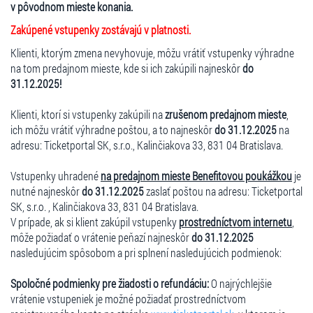
v pôvodnom mieste konania.
Zakúpené vstupenky zostávajú v platnosti.
Klienti, ktorým zmena nevyhovuje, môžu vrátiť vstupenky výhradne
na tom predajnom mieste, kde si ich zakúpili najneskôr
do
31.12.2025!
Klienti, ktorí si vstupenky zakúpili na
zrušenom predajnom mieste
,
ich môžu vrátiť výhradne poštou, a to najneskôr
do 31.12.2025
na
adresu: Ticketportal SK, s.r.o., Kalinčiakova 33, 831 04 Bratislava.
Vstupenky uhradené
na predajnom mieste Benefitovou poukážkou
je
nutné najneskôr
do 31.12.2025
zaslať poštou na adresu: Ticketportal
SK, s.r.o. , Kalinčiakova 33, 831 04 Bratislava.
V prípade, ak si klient zakúpil vstupenky
prostredníctvom internetu
,
môže požiadať o vrátenie peňazí najneskôr
do 31.12.2025
nasledujúcim spôsobom a pri splnení nasledujúcich podmienok:
Spoločné podmienky pre žiadosti o refundáciu:
O najrýchlejšie
vrátenie vstupeniek je možné požiadať prostredníctvom