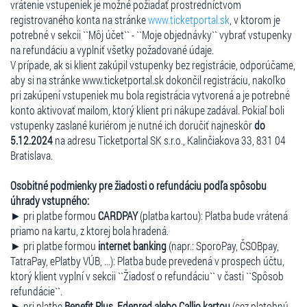
vrátenie vstupeniek je možné požiadať prostredníctvom
registrovaného konta na stránke
www.ticketportal.sk
, v ktorom je
potrebné v sekcii ``Môj účet`` - ``Moje objednávky`` vybrať vstupenky
na refundáciu a vyplniť všetky požadované údaje.
V prípade, ak si klient zakúpil vstupenky bez registrácie, odporúčame,
aby si na stránke www.ticketportal.sk dokončil registráciu, nakoľko
pri zakúpení vstupeniek mu bola registrácia vytvorená a je potrebné
konto aktivovať mailom, ktorý klient pri nákupe zadával. Pokiaľ boli
vstupenky zaslané kuriérom je nutné ich doručiť najneskôr
do
5.12.2024
na adresu Ticketportal SK s.r.o., Kalinčiakova 33, 831 04
Bratislava.
Osobitné podmienky pre žiadosti o refundáciu podľa spôsobu
úhrady vstupného:
► pri platbe formou
CARDPAY
(platba kartou): Platba bude vrátená
priamo na kartu, z ktorej bola hradená.
► pri platbe formou
internet banking
(napr.: SporoPay, ČSOBpay,
TatraPay, ePlatby VÚB, ...): Platba bude prevedená v prospech účtu,
ktorý klient vyplní v sekcii ``Žiadosť o refundáciu`` v časti ``Spôsob
refundácie``.
► pri platbe
Benefit Plus, Edenred alebo Callio kartou
(cez platobnú