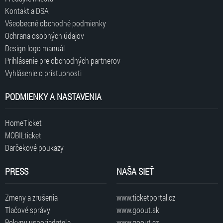
Kontakt a DSA
Všeobecné obchodné podmienky
Ochrana osobných údajov
Design logo manuál
Prihlásenie pre obchodných partnerov
Vyhlásenie o prístupnosti
PODMIENKY A NASTAVENIA
HomeTicket
MOBILticket
Darčekové poukazy
PRESS
NAŠA SIEŤ
Zmeny a zrušenia
www.ticketportal.cz
Tlačové správy
www.goout.sk
Pokyny usporiadateľa
www.goout.cz