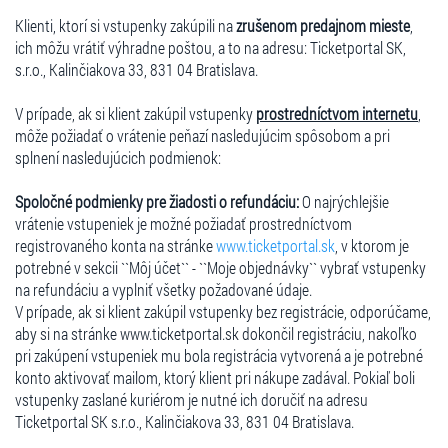
Klienti, ktorí si vstupenky zakúpili na
zrušenom predajnom mieste
,
ich môžu vrátiť výhradne poštou, a to na adresu: Ticketportal SK,
s.r.o., Kalinčiakova 33, 831 04 Bratislava.
V prípade, ak si klient zakúpil vstupenky
prostredníctvom internetu
,
môže požiadať o vrátenie peňazí nasledujúcim spôsobom a pri
splnení nasledujúcich podmienok:
Spoločné podmienky pre žiadosti o refundáciu:
O najrýchlejšie
vrátenie vstupeniek je možné požiadať prostredníctvom
registrovaného konta na stránke
www.ticketportal.sk
, v ktorom je
potrebné v sekcii ``Môj účet`` - ``Moje objednávky`` vybrať vstupenky
na refundáciu a vyplniť všetky požadované údaje.
V prípade, ak si klient zakúpil vstupenky bez registrácie, odporúčame,
aby si na stránke www.ticketportal.sk dokončil registráciu, nakoľko
pri zakúpení vstupeniek mu bola registrácia vytvorená a je potrebné
konto aktivovať mailom, ktorý klient pri nákupe zadával. Pokiaľ boli
vstupenky zaslané kuriérom je nutné ich doručiť na adresu
Ticketportal SK s.r.o., Kalinčiakova 33, 831 04 Bratislava.