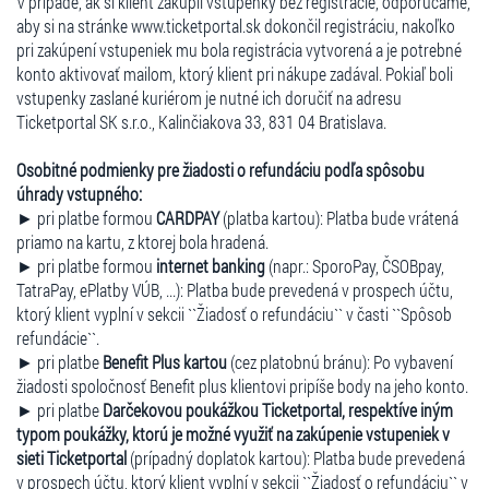
V prípade, ak si klient zakúpil vstupenky bez registrácie, odporúčame,
aby si na stránke www.ticketportal.sk dokončil registráciu, nakoľko
pri zakúpení vstupeniek mu bola registrácia vytvorená a je potrebné
konto aktivovať mailom, ktorý klient pri nákupe zadával. Pokiaľ boli
vstupenky zaslané kuriérom je nutné ich doručiť na adresu
Ticketportal SK s.r.o., Kalinčiakova 33, 831 04 Bratislava.
Osobitné podmienky pre žiadosti o refundáciu podľa spôsobu
úhrady vstupného:
► pri platbe formou
CARDPAY
(platba kartou): Platba bude vrátená
priamo na kartu, z ktorej bola hradená.
► pri platbe formou
internet banking
(napr.: SporoPay, ČSOBpay,
TatraPay, ePlatby VÚB, ...): Platba bude prevedená v prospech účtu,
ktorý klient vyplní v sekcii ``Žiadosť o refundáciu`` v časti ``Spôsob
refundácie``.
► pri platbe
Benefit Plus kartou
(cez platobnú bránu): Po vybavení
žiadosti spoločnosť Benefit plus klientovi pripíše body na jeho konto.
► pri platbe
Darčekovou poukážkou Ticketportal, respektíve iným
typom poukážky, ktorú je možné využiť na zakúpenie vstupeniek v
sieti Ticketportal
(prípadný doplatok kartou): Platba bude prevedená
v prospech účtu, ktorý klient vyplní v sekcii ``Žiadosť o refundáciu`` v