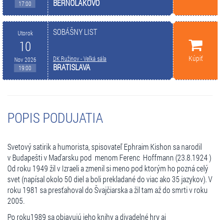
BERNOLÁKOVO
17:00
SOBÁŠNY LIST
Utorok
10
Kúpiť
DK Ružinov - Veľká sála
Nov 2026
BRATISLAVA
19:00
POPIS PODUJATIA
Svetový satirik a humorista, spisovateľ Ephraim Kishon sa narodil
v Budapešti v Maďarsku pod menom Ferenc Hoffmann (23.8.1924 )
Od roku 1949 žil v Izraeli a zmenil si meno pod ktorým ho pozná celý
svet (napísal okolo 50 diel a boli prekladané do viac ako 35 jazykov). V
roku 1981 sa presťahoval do Švajčiarska a žil tam až do smrti v roku
2005.
Po roku1989 sa objavujú jeho knihy a divadelné hry aj