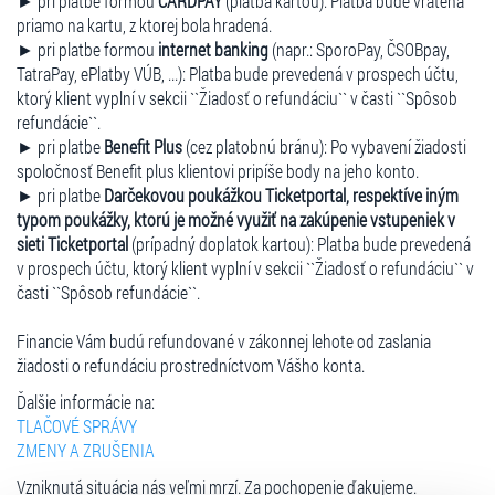
► pri platbe formou
CARDPAY
(platba kartou): Platba bude vrátená
priamo na kartu, z ktorej bola hradená.
► pri platbe formou
internet banking
(napr.: SporoPay, ČSOBpay,
TatraPay, ePlatby VÚB, ...): Platba bude prevedená v prospech účtu,
ktorý klient vyplní v sekcii ``Žiadosť o refundáciu`` v časti ``Spôsob
refundácie``.
► pri platbe
Benefit Plus
(cez platobnú bránu): Po vybavení žiadosti
spoločnosť Benefit plus klientovi pripíše body na jeho konto.
► pri platbe
Darčekovou poukážkou Ticketportal, respektíve iným
typom poukážky, ktorú je možné využiť na zakúpenie vstupeniek v
sieti Ticketportal
(prípadný doplatok kartou): Platba bude prevedená
v prospech účtu, ktorý klient vyplní v sekcii ``Žiadosť o refundáciu`` v
časti ``Spôsob refundácie``.
Financie Vám budú refundované v zákonnej lehote od zaslania
žiadosti o refundáciu prostredníctvom Vášho konta.
Ďalšie informácie na:
TLAČOVÉ SPRÁVY
ZMENY A ZRUŠENIA
Vzniknutá situácia nás veľmi mrzí. Za pochopenie ďakujeme.