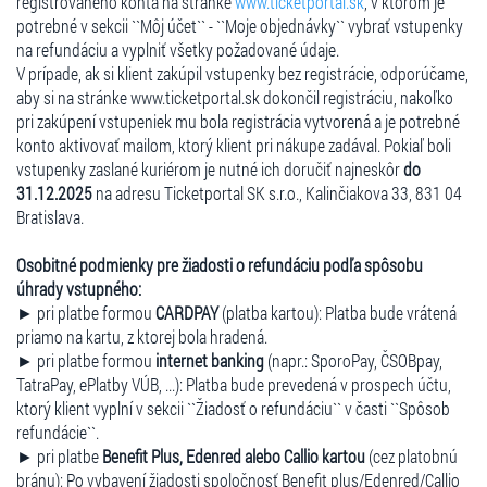
registrovaného konta na stránke
www.ticketportal.sk
, v ktorom je
potrebné v sekcii ``Môj účet`` - ``Moje objednávky`` vybrať vstupenky
na refundáciu a vyplniť všetky požadované údaje.
V prípade, ak si klient zakúpil vstupenky bez registrácie, odporúčame,
aby si na stránke www.ticketportal.sk dokončil registráciu, nakoľko
pri zakúpení vstupeniek mu bola registrácia vytvorená a je potrebné
konto aktivovať mailom, ktorý klient pri nákupe zadával. Pokiaľ boli
vstupenky zaslané kuriérom je nutné ich doručiť najneskôr
do
31.12.2025
na adresu Ticketportal SK s.r.o., Kalinčiakova 33, 831 04
Bratislava.
Osobitné podmienky pre žiadosti o refundáciu podľa spôsobu
úhrady vstupného:
► pri platbe formou
CARDPAY
(platba kartou): Platba bude vrátená
priamo na kartu, z ktorej bola hradená.
► pri platbe formou
internet banking
(napr.: SporoPay, ČSOBpay,
TatraPay, ePlatby VÚB, ...): Platba bude prevedená v prospech účtu,
ktorý klient vyplní v sekcii ``Žiadosť o refundáciu`` v časti ``Spôsob
refundácie``.
► pri platbe
Benefit Plus, Edenred alebo Callio kartou
(cez platobnú
bránu): Po vybavení žiadosti spoločnosť Benefit plus/Edenred/Callio