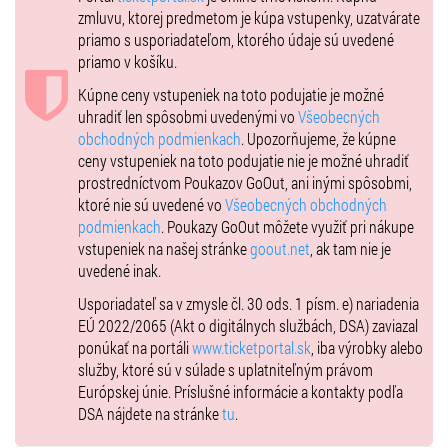
zmluvu, ktorej predmetom je kúpa vstupenky, uzatvárate
Soňa Norisová Dominika Žiaranová
priamo s usporiadateľom, ktorého údaje sú uvedené
Martin Mňahončák David Hartl
priamo v košíku.
Výtvarné riešenie
Kúpne ceny vstupeniek na toto podujatie je možné
Soňa Sadilková
uhradiť len spôsobmi uvedenými vo
Všeobecných
Réžia
obchodných podmienkach
. Upozorňujeme, že kúpne
Vlado Fischer
ceny vstupeniek na toto podujatie nie je možné uhradiť
prostredníctvom Poukazov GoOut, ani inými spôsobmi,
ktoré nie sú uvedené vo
Všeobecných obchodných
podmienkach
. Poukazy GoOut môžete využiť pri nákupe
vstupeniek na našej stránke
goout.net
, ak tam nie je
uvedené inak.
Usporiadateľ sa v zmysle čl. 30 ods. 1 písm. e) nariadenia
EÚ 2022/2065 (Akt o digitálnych službách, DSA) zaviazal
ponúkať na portáli
www.ticketportal.sk
, iba výrobky alebo
služby, ktoré sú v súlade s uplatniteľným právom
Európskej únie. Príslušné informácie a kontakty podľa
DSA nájdete na stránke
tu
.