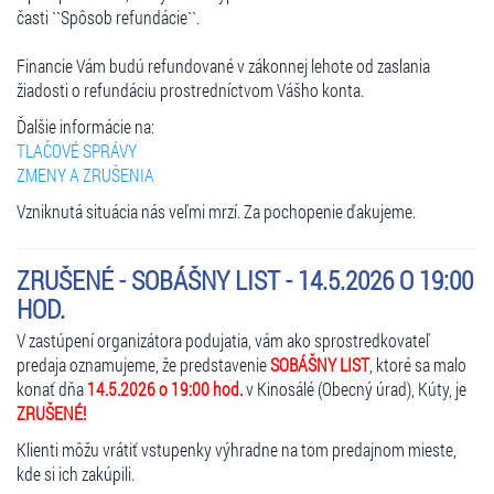
časti ``Spôsob refundácie``.
Financie Vám budú refundované v zákonnej lehote od zaslania
žiadosti o refundáciu prostredníctvom Vášho konta.
Ďalšie informácie na:
TLAČOVÉ SPRÁVY
ZMENY A ZRUŠENIA
Vzniknutá situácia nás veľmi mrzí. Za pochopenie ďakujeme.
ZRUŠENÉ - SOBÁŠNY LIST - 14.5.2026 O 19:00
HOD.
V zastúpení organizátora podujatia, vám ako sprostredkovateľ
predaja oznamujeme, že predstavenie
SOBÁŠNY LIST
, ktoré sa malo
konať dňa
14.5.2026 o 19:00 hod.
v Kinosálé (Obecný úrad), Kúty, je
ZRUŠENÉ!
Klienti môžu vrátiť vstupenky výhradne na tom predajnom mieste,
kde si ich zakúpili.