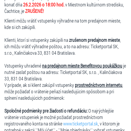
konať dňa
26.2.2026 o 18:00 hod.
v Miestnom kultúrnom stredisku,
Čachtice, je
ZRUŠENÉ!
Klienti môžu vrátiť vstupenky výhradne na tom predajnom mieste,
kde si ich zakúpili.
Klienti, ktorí si vstupenky zakúpili na
zrušenom predajnom mieste
,
ich môžu vrátiť výhradne poštou, a to na adresu: Ticketportal SK,
s.r.o., Kalinčiakova 33, 831 04 Bratislava.
Vstupenky uhradené
na predajnom mieste Benefitovou poukážkou
je
nutné zaslať poštou na adresu: Ticketportal SK, s.r.o. , Kalinčiakova
33, 831 04 Bratislava.
V prípade, ak si klient zakúpil vstupenky
prostredníctvom internetu
,
môže požiadať o vrátenie peňazí nasledujúcim spôsobom a pri
splnení nasledujúcich podmienok:
Spoločné podmienky pre žiadosti o refundáciu:
O najrýchlejšie
vrátenie vstupeniek je možné požiadať prostredníctvom
registrovaného konta na stránke
www.ticketportal.sk
, v ktorom je
potrebné v sekcii ``Môj účet`` - ``Moje objednávky`` vybrať vstupenky