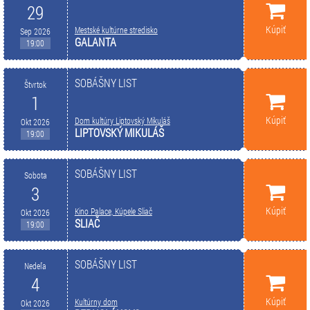
29
Kúpiť
Mestské kultúrne stredisko
Sep 2026
GALANTA
19:00
SOBÁŠNY LIST
Štvrtok
1
Kúpiť
Dom kultúry Liptovský Mikuláš
Okt 2026
LIPTOVSKÝ MIKULÁŠ
19:00
SOBÁŠNY LIST
Sobota
3
Kúpiť
Kino Palace, Kúpele Sliač
Okt 2026
SLIAČ
19:00
SOBÁŠNY LIST
Nedeľa
4
Kúpiť
Kultúrny dom
Okt 2026