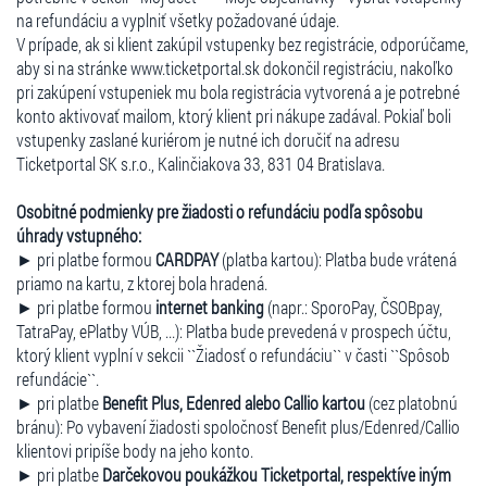
na refundáciu a vyplniť všetky požadované údaje.
V prípade, ak si klient zakúpil vstupenky bez registrácie, odporúčame,
aby si na stránke www.ticketportal.sk dokončil registráciu, nakoľko
pri zakúpení vstupeniek mu bola registrácia vytvorená a je potrebné
konto aktivovať mailom, ktorý klient pri nákupe zadával. Pokiaľ boli
vstupenky zaslané kuriérom je nutné ich doručiť na adresu
Ticketportal SK s.r.o., Kalinčiakova 33, 831 04 Bratislava.
Osobitné podmienky pre žiadosti o refundáciu podľa spôsobu
úhrady vstupného:
► pri platbe formou
CARDPAY
(platba kartou): Platba bude vrátená
priamo na kartu, z ktorej bola hradená.
► pri platbe formou
internet banking
(napr.: SporoPay, ČSOBpay,
TatraPay, ePlatby VÚB, ...): Platba bude prevedená v prospech účtu,
ktorý klient vyplní v sekcii ``Žiadosť o refundáciu`` v časti ``Spôsob
refundácie``.
► pri platbe
Benefit Plus, Edenred alebo Callio kartou
(cez platobnú
bránu): Po vybavení žiadosti spoločnosť Benefit plus/Edenred/Callio
klientovi pripíše body na jeho konto.
► pri platbe
Darčekovou poukážkou Ticketportal, respektíve iným