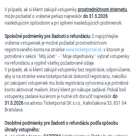
V prípade, ak si klient zakúpil vstupenky
prostredníctvom internetu
,
môže požiadať o vrátenie peňazí najneskôr
do 31.5.2026
nasledujúcim spôsobom a pri splnení nasledujúcich podmienok:
Spoločné podmienky pre žiadosti o refundáciu:
O najrýchlejšie
vrátenie vstupeniek je možné požiadať prostredníctvom
registrovaného konta na stránke
www.ticketportal.sk
, v ktorom je
potrebné v sekcii ``Môj účet`` - ``Moje objednávky`` vybrať vstupenky
na refundáciu a vyplniť všetky požadované údaje.
V prípade, ak si klient zakúpil vstupenky bez registrácie, odporúčame,
aby si na stránke www.ticketportal.sk dokončil registráciu, nakoľko
pri zakúpení vstupeniek mu bola registrácia vytvorená a je potrebné
konto aktivovať mailom, ktorý klient pri nákupe zadával. Pokiaľ boli
vstupenky zaslané kuriérom je nutné ich doručiť najneskôr
do
31.5.2026
na adresu Ticketportal SK s.r.o., Kalinčiakova 33, 831 04
Bratislava.
Osobitné podmienky pre žiadosti o refundáciu podľa spôsobu
úhrady vstupného: