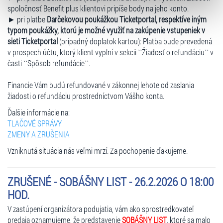
typy cookies používáme, naleznete níže. Možnosti
spoločnosť Benefit plus klientovi pripíše body na jeho konto.
zpracování upravíte zaškrtnutím příslušné varianty. Svoji
► pri platbe
Darčekovou poukážkou Ticketportal, respektíve iným
volbu můžete kdykoliv změnit v zápatí stránky v záložce
typom poukážky, ktorú je možné využiť na zakúpenie vstupeniek v
„Cookies a jejich nastavení“.
sieti Ticketportal
(prípadný doplatok kartou): Platba bude prevedená
v prospech účtu, ktorý klient vyplní v sekcii ``Žiadosť o refundáciu`` v
časti ``Spôsob refundácie``.
Financie Vám budú refundované v zákonnej lehote od zaslania
žiadosti o refundáciu prostredníctvom Vášho konta.
Ďalšie informácie na:
TLAČOVÉ SPRÁVY
ZMENY A ZRUŠENIA
Vzniknutá situácia nás veľmi mrzí. Za pochopenie ďakujeme.
ZRUŠENÉ - SOBÁŠNY LIST - 26.2.2026 O 18:00
HOD.
V zastúpení organizátora podujatia, vám ako sprostredkovateľ
predaja oznamujeme, že predstavenie
SOBÁŠNY LIST
, ktoré sa malo