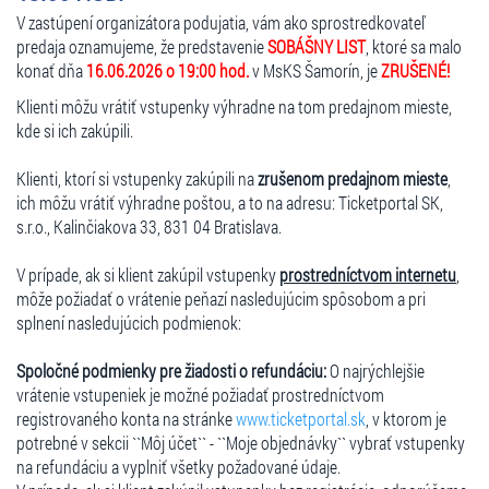
V zastúpení organizátora podujatia, vám ako sprostredkovateľ
predaja oznamujeme, že predstavenie
SOBÁŠNY LIST
, ktoré sa malo
konať dňa
16.06.2026 o 19:00 hod.
v MsKS Šamorín, je
ZRUŠENÉ!
Klienti môžu vrátiť vstupenky výhradne na tom predajnom mieste,
kde si ich zakúpili.
Klienti, ktorí si vstupenky zakúpili na
zrušenom predajnom mieste
,
ich môžu vrátiť výhradne poštou, a to na adresu: Ticketportal SK,
s.r.o., Kalinčiakova 33, 831 04 Bratislava.
V prípade, ak si klient zakúpil vstupenky
prostredníctvom internetu
,
môže požiadať o vrátenie peňazí nasledujúcim spôsobom a pri
splnení nasledujúcich podmienok:
Spoločné podmienky pre žiadosti o refundáciu:
O najrýchlejšie
vrátenie vstupeniek je možné požiadať prostredníctvom
registrovaného konta na stránke
www.ticketportal.sk
, v ktorom je
potrebné v sekcii ``Môj účet`` - ``Moje objednávky`` vybrať vstupenky
na refundáciu a vyplniť všetky požadované údaje.