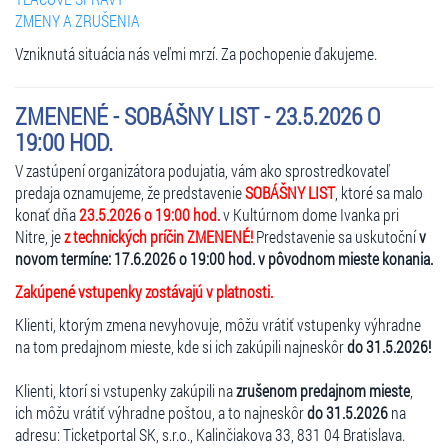
ZMENY A ZRUŠENIA
Vzniknutá situácia nás veľmi mrzí. Za pochopenie ďakujeme.
ZMENENÉ - SOBÁŠNY LIST - 23.5.2026 O
19:00 HOD.
V zastúpení organizátora podujatia, vám ako sprostredkovateľ
predaja oznamujeme, že predstavenie
SOBÁŠNY LIST
, ktoré sa malo
konať dňa
23.5.2026 o 19:00 hod.
v Kultúrnom dome Ivanka pri
Nitre, je
z technických príčin ZMENENÉ!
Predstavenie sa uskutoční
v
novom termíne: 17.6.2026 o 19:00 hod. v pôvodnom mieste konania.
Zakúpené vstupenky zostávajú v platnosti.
Klienti, ktorým zmena nevyhovuje, môžu vrátiť vstupenky výhradne
na tom predajnom mieste, kde si ich zakúpili najneskôr
do 31.5.2026!
Klienti, ktorí si vstupenky zakúpili na
zrušenom predajnom mieste
,
ich môžu vrátiť výhradne poštou, a to najneskôr
do 31.5.2026
na
adresu: Ticketportal SK, s.r.o., Kalinčiakova 33, 831 04 Bratislava.