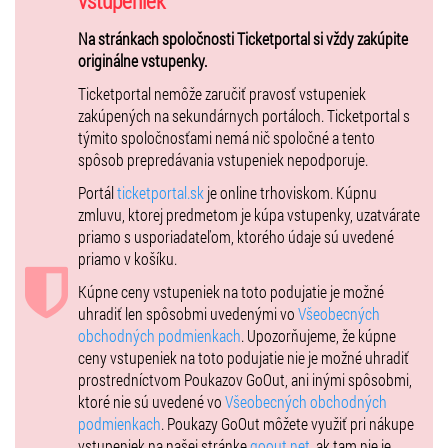
vstupeniek
19.10.2025 KEŽMAROK:
Simona Fedroková, Peter Szollos, Tomáš
Na stránkach spoločnosti Ticketportal si vždy zakúpite
Bocko, Dalibor Burgr, Richard Kompuš, Jana Tribulová, Alica Olčáková
originálne vstupenky.
20.10.2025 SKALICA:
Michaela Trokanová, Michal Candrák, Miroslav
Ticketportal nemôže zaručiť pravosť vstupeniek
Peniak, Michal Fedor, Lucia Páleniková, Erika Fajtová
zakúpených na sekundárnych portáloch. Ticketportal s
týmito spoločnosťami nemá nič spoločné a tento
26.10.2025 SENICA:
Michaela Trokanová, Tadeáš Bolo, Miroslav
spôsob prepredávania vstupeniek nepodporuje.
Peniak, Michal Fedor, Lucia Páleniková, Erika Fajtová
Portál
ticketportal.sk
je online trhoviskom. Kúpnu
29.10.2025 SENEC:
Michaela Trokanová, Tadeáš Bolo, Miroslav
zmluvu, ktorej predmetom je kúpa vstupenky, uzatvárate
Peniak, Michal Fedor, Lucia Páleníková, Erika Fajtová
priamo s usporiadateľom, ktorého údaje sú uvedené
priamo v košíku.
Kúpne ceny vstupeniek na toto podujatie je možné
uhradiť len spôsobmi uvedenými vo
Všeobecných
obchodných podmienkach
. Upozorňujeme, že kúpne
ceny vstupeniek na toto podujatie nie je možné uhradiť
prostredníctvom Poukazov GoOut, ani inými spôsobmi,
ktoré nie sú uvedené vo
Všeobecných obchodných
podmienkach
. Poukazy GoOut môžete využiť pri nákupe
vstupeniek na našej stránke
goout.net
, ak tam nie je