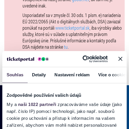
uvedené inak.
Usporiadateľ sa v zmysle čl. 30 ods. 1 písm. e) nariadenia
EÚ 2022/2065 (Akt o digitálnych službách, DSA) zaviazal
ponúkať na portáli
www.ticketportal.sk
, iba výrobky alebo
služby, ktoré sú v súlade s uplatniteľným právom
Európskej únie. Príslušné informácie a kontakty podľa
DSA nájdete na stránke
tu
.
Souhlas
Detaily
Nastavení reklam
Více o cookies
Zodpovědné používání vašich údajů
My a
naši 1022 partneři
zpracováváme vaše údaje (jako
PRIHLÁSIŤ SA K
ODBERU NOVINIEK
např. číslo IP) pomocí technologií, jako např. souborů
cookie pro uchování a přístup k informacím na vašem
Pridajte sa do zoznamu odberateľov a doručte si najnovšie špeciálne
zařízení, abychom vám mohli nabízet personalizované