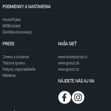
PODMIENKY A NASTAVENIA
HomeTicket
MOBILticket
Darčekové poukazy
PRESS
NAŠA SIEŤ
Zmeny a zrušenia
www.ticketportal.cz
Tlačové správy
www.goout.sk
Pokyny usporiadateľa
www.goout.cz
Reklama
NÁJDETE NÁS AJ NA