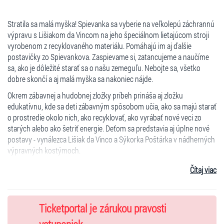
Stratila sa malá myška! Spievanka sa vyberie na veľkolepú záchrannú
výpravu s Lišiakom da Vincom na jeho špeciálnom lietajúcom stroji
vyrobenom z recyklovaného materiálu. Pomáhajú im aj ďalšie
postavičky zo Spievankova. Zaspievame si, zatancujeme a naučíme
sa, ako je dôležité starať sa o našu zemeguľu. Nebojte sa, všetko
dobre skončí a aj malá myška sa nakoniec nájde.
Okrem zábavnej a hudobnej zložky príbeh prináša aj zložku
edukatívnu, kde sa deti zábavným spôsobom učia, ako sa majú starať
o prostredie okolo nich, ako recyklovať, ako vyrábať nové veci zo
starých alebo ako šetriť energie. Deťom sa predstavia aj úplne nové
postavy - vynálezca Lišiak da Vinco a Sýkorka Poštárka v nádherných
výpravných kostýmoch.
HERECKE OBSADENIE - LETIME K VÁM 2025
Čítaj viac
3.10.2025 ŠURANY:
Michaela Trokanová, Tadeáš Bolo, Miroslav
Peniak, Michal Fedor, Lucia Páleniková, Erika Fajtová
Ticketportal je zárukou pravosti
13.10.2025 LEVICE:
Michaela Trokanová, Michal Candrák, Miroslav
Peniak, Michal Fedor, Lucia Páleniková, Erika Fajtová