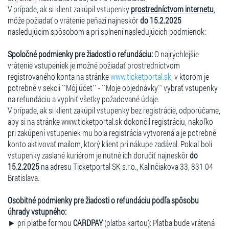
V prípade, ak si klient zakúpil vstupenky
prostredníctvom internetu
,
môže požiadať o vrátenie peňazí najneskôr
do 15.2.2025
nasledujúcim spôsobom a pri splnení nasledujúcich podmienok:
Spoločné podmienky pre žiadosti o refundáciu:
O najrýchlejšie
vrátenie vstupeniek je možné požiadať prostredníctvom
registrovaného konta na stránke
www.ticketportal.sk
, v ktorom je
potrebné v sekcii ``Môj účet`` - ``Moje objednávky`` vybrať vstupenky
na refundáciu a vyplniť všetky požadované údaje.
V prípade, ak si klient zakúpil vstupenky bez registrácie, odporúčame,
aby si na stránke www.ticketportal.sk dokončil registráciu, nakoľko
pri zakúpení vstupeniek mu bola registrácia vytvorená a je potrebné
konto aktivovať mailom, ktorý klient pri nákupe zadával. Pokiaľ boli
vstupenky zaslané kuriérom je nutné ich doručiť najneskôr
do
15.2.2025
na adresu Ticketportal SK s.r.o., Kalinčiakova 33, 831 04
Bratislava.
Osobitné podmienky pre žiadosti o refundáciu podľa spôsobu
úhrady vstupného:
► pri platbe formou
CARDPAY
(platba kartou): Platba bude vrátená