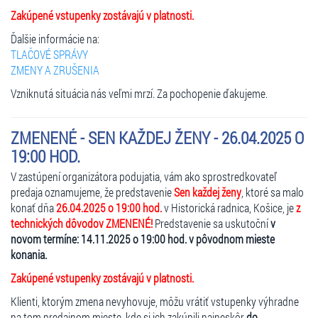
Zakúpené vstupenky zostávajú v platnosti.
Ďalšie informácie na:
TLAČOVÉ SPRÁVY
ZMENY A ZRUŠENIA
Vzniknutá situácia nás veľmi mrzí. Za pochopenie ďakujeme.
ZMENENÉ - SEN KAŽDEJ ŽENY - 26.04.2025 O
19:00 HOD.
V zastúpení organizátora podujatia, vám ako sprostredkovateľ
predaja oznamujeme, že predstavenie
Sen každej ženy
, ktoré sa malo
konať dňa
26.04.2025 o 19:00 hod.
v Historická radnica, Košice, je
z
technických dôvodov ZMENENÉ!
Predstavenie sa uskutoční
v
novom termíne: 14.11.2025 o 19:00 hod. v pôvodnom mieste
konania.
Zakúpené vstupenky zostávajú v platnosti.
Klienti, ktorým zmena nevyhovuje, môžu vrátiť vstupenky výhradne
na tom predajnom mieste, kde si ich zakúpili najneskôr
do