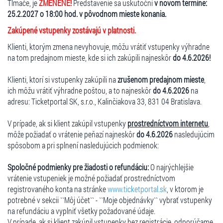
Tlmače, je
ZMENENÉ!
Predstavenie sa uskutoční
v novom termíne:
25.2.2027 o 18:00 hod. v pôvodnom mieste konania.
Zakúpené vstupenky zostávajú v platnosti.
Klienti, ktorým zmena nevyhovuje, môžu vrátiť vstupenky výhradne
na tom predajnom mieste, kde si ich zakúpili najneskôr
do 4.6.2026!
Klienti, ktorí si vstupenky zakúpili na
zrušenom predajnom mieste
,
ich môžu vrátiť výhradne poštou, a to najneskôr
do 4.6.2026
na
adresu: Ticketportal SK, s.r.o., Kalinčiakova 33, 831 04 Bratislava.
V prípade, ak si klient zakúpil vstupenky
prostredníctvom internetu
,
môže požiadať o vrátenie peňazí najneskôr
do 4.6.2026
nasledujúcim
spôsobom a pri splnení nasledujúcich podmienok:
Spoločné podmienky pre žiadosti o refundáciu:
O najrýchlejšie
vrátenie vstupeniek je možné požiadať prostredníctvom
registrovaného konta na stránke
www.ticketportal.sk
, v ktorom je
potrebné v sekcii ``Môj účet`` - ``Moje objednávky`` vybrať vstupenky
na refundáciu a vyplniť všetky požadované údaje.
V prípade, ak si klient zakúpil vstupenky bez registrácie, odporúčame,