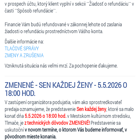
v prospech účtu, ktorý klient vyplní v sekcii ``Žiadosť o refundáciu`` v
časti ``Spôsob refundácie``.
Financie Vám budú refundované v zákonnej lehote od zaslania
žiadosti o refundáciu prostredníctvom Vášho konta.
Ďalšie informácie na:
TLAČOVÉ SPRÁVY
ZMENY A ZRUŠENIA
Vzniknutá situácia nás veľmi mrzí. Za pochopenie ďakujeme.
ZMENENÉ - SEN KAŽDEJ ŽENY - 5.5.2026 O
18:00 HOD.
V zastúpení organizátora podujatia, vám ako sprostredkovateľ
predaja oznamujeme, že predstavenie
Sen každej ženy
, ktoré sa malo
konať dňa
5.5.2026 o 18:00 hod.
v Mestskom kultúrnom stredisku,
Tlmače, je
z technických dôvodov ZMENENÉ!
Predstavenie sa
uskutoční
v novom termíne, o ktorom Vás budeme informovať, v
pôvodnom mieste konania.