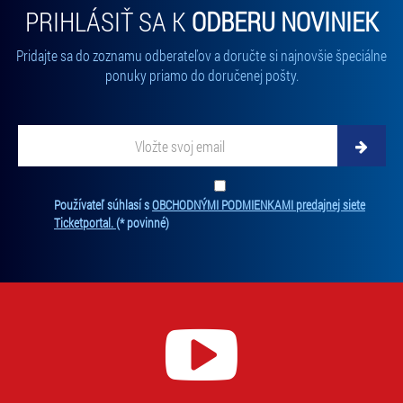
PRIHLÁSIŤ SA K
ODBERU NOVINIEK
Pridajte sa do zoznamu odberateľov a doručte si najnovšie špeciálne
ponuky priamo do doručenej pošty.
Vložte svoj email
Zadajte svoju e-mailovú adresu, na ktorú vám budeme zasielať novinky.
Ten
Používateľ súhlasí s
OBCHODNÝMI PODMIENKAMI predajnej siete
Ticketportal.
(* povinné)