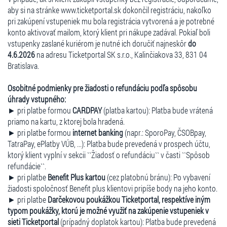
aby si na stránke www.ticketportal.sk dokončil registráciu, nakoľko
pri zakúpení vstupeniek mu bola registrácia vytvorená a je potrebné
konto aktivovať mailom, ktorý klient pri nákupe zadával. Pokiaľ boli
vstupenky zaslané kuriérom je nutné ich doručiť najneskôr
do
4.6.2026
na adresu Ticketportal SK s.r.o., Kalinčiakova 33, 831 04
Bratislava.
Osobitné podmienky pre žiadosti o refundáciu podľa spôsobu
úhrady vstupného:
► pri platbe formou
CARDPAY
(platba kartou): Platba bude vrátená
priamo na kartu, z ktorej bola hradená.
► pri platbe formou
internet banking
(napr.: SporoPay, ČSOBpay,
TatraPay, ePlatby VÚB, ...): Platba bude prevedená v prospech účtu,
ktorý klient vyplní v sekcii ``Žiadosť o refundáciu`` v časti ``Spôsob
refundácie``.
► pri platbe
Benefit Plus kartou
(cez platobnú bránu): Po vybavení
žiadosti spoločnosť Benefit plus klientovi pripíše body na jeho konto.
► pri platbe
Darčekovou poukážkou Ticketportal, respektíve iným
typom poukážky, ktorú je možné využiť na zakúpenie vstupeniek v
sieti Ticketportal
(prípadný doplatok kartou): Platba bude prevedená