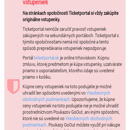
Réžia : Michal Babiak
vstupeniek
Scéna a kostýmy : Monika Zimányiová
Na stránkach spoločnosti Ticketportal si vždy zakúpite
Produkcia: DIVAdlo DIVA
originálne vstupenky.
Ticketportal nemôže zaručiť pravosť vstupeniek
zakúpených na sekundárnych portáloch. Ticketportal s
týmito spoločnosťami nemá nič spoločné a tento
spôsob prepredávania vstupeniek nepodporuje.
Portál
ticketportal.sk
je online trhoviskom. Kúpnu
zmluvu, ktorej predmetom je kúpa vstupenky, uzatvárate
priamo s usporiadateľom, ktorého údaje sú uvedené
priamo v košíku.
Kúpne ceny vstupeniek na toto podujatie je možné
uhradiť len spôsobmi uvedenými vo
Všeobecných
obchodných podmienkach
. Upozorňujeme, že kúpne
ceny vstupeniek na toto podujatie nie je možné uhradiť
prostredníctvom Poukazov GoOut, ani inými spôsobmi,
ktoré nie sú uvedené vo
Všeobecných obchodných
podmienkach
. Poukazy GoOut môžete využiť pri nákupe