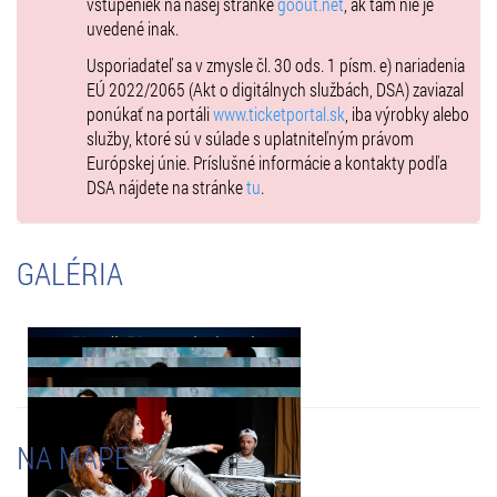
vstupeniek na našej stránke
goout.net
, ak tam nie je
uvedené inak.
Usporiadateľ sa v zmysle čl. 30 ods. 1 písm. e) nariadenia
EÚ 2022/2065 (Akt o digitálnych službách, DSA) zaviazal
ponúkať na portáli
www.ticketportal.sk
, iba výrobky alebo
služby, ktoré sú v súlade s uplatniteľným právom
Európskej únie. Príslušné informácie a kontakty podľa
DSA nájdete na stránke
tu
.
GALÉRIA
NA MAPE