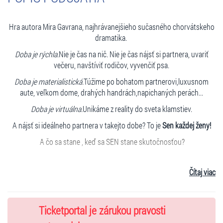
Hra autora Mira Gavrana, najhrávanejšieho sučasného chorvátskeho
dramatika.
Doba je rýchla
.Nie je čas na nič. Nie je čas nájsť si partnera, uvariť
večeru, navštíviť rodičov, vyvenčiť psa.
Doba je materialistická.
Túžime po bohatom partnerovi,luxusnom
aute, veľkom dome, drahých handrách,napichaných perách...
Doba je virtuálna.
Unikáme z reality do sveta klamstiev.
A nájsť si ideálneho partnera v takejto dobe? To je
Sen každej ženy!
A čo sa stane , keď sa SEN stane skutočnosťou?
Čítaj viac
Účinkujú:
Andrea Karnasová, Andrea Profantová a Braňo Deák
Autor : Miro Gavran
Ticketportal je zárukou pravosti
Preklad: Martin Machata