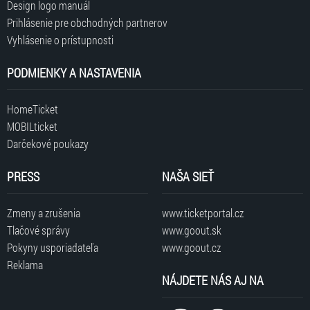
Design logo manuál
Prihlásenie pre obchodných partnerov
Vyhlásenie o prístupnosti
PODMIENKY A NASTAVENIA
HomeTicket
MOBILticket
Darčekové poukazy
PRESS
NAŠA SIEŤ
Zmeny a zrušenia
www.ticketportal.cz
Tlačové správy
www.goout.sk
Pokyny usporiadateľa
www.goout.cz
Reklama
NÁJDETE NÁS AJ NA