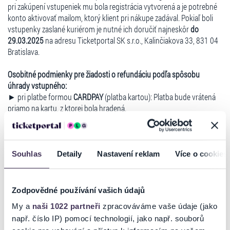
pri zakúpení vstupeniek mu bola registrácia vytvorená a je potrebné
konto aktivovať mailom, ktorý klient pri nákupe zadával. Pokiaľ boli
vstupenky zaslané kuriérom je nutné ich doručiť najneskôr
do
29.03.2025
na adresu Ticketportal SK s.r.o., Kalinčiakova 33, 831 04
Bratislava.
Osobitné podmienky pre žiadosti o refundáciu podľa spôsobu
úhrady vstupného:
► pri platbe formou
CARDPAY
(platba kartou): Platba bude vrátená
priamo na kartu, z ktorej bola hradená.
► pri platbe formou
internet banking
(napr.: SporoPay, ČSOBpay,
TatraPay, ePlatby VÚB, ...): Platba bude prevedená v prospech účtu,
ktorý klient vyplní v sekcii ``Žiadosť o refundáciu`` v časti ``Spôsob
refundácie``.
Souhlas
Detaily
Nastavení reklam
Více o cookies
► pri platbe
Benefit Plus, Edenred alebo Callio kartou
(cez platobnú
bránu): Po vybavení žiadosti spoločnosť Benefit plus/Edenred/Callio
klientovi pripíše body na jeho konto.
Zodpovědné používání vašich údajů
► pri platbe
Darčekovou poukážkou Ticketportal, respektíve iným
My a
naši 1022 partneři
zpracováváme vaše údaje (jako
typom poukážky, ktorú je možné využiť na zakúpenie vstupeniek v
např. číslo IP) pomocí technologií, jako např. souborů
sieti Ticketportal
(prípadný doplatok kartou): Platba bude prevedená