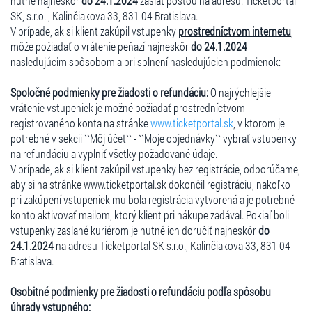
nutné najneskôr
do 24.1.2024
zaslať poštou na adresu: Ticketportal
SK, s.r.o. , Kalinčiakova 33, 831 04 Bratislava.
V prípade, ak si klient zakúpil vstupenky
prostredníctvom internetu
,
môže požiadať o vrátenie peňazí najneskôr
do 24.1.2024
nasledujúcim spôsobom a pri splnení nasledujúcich podmienok:
Spoločné podmienky pre žiadosti o refundáciu:
O najrýchlejšie
vrátenie vstupeniek je možné požiadať prostredníctvom
registrovaného konta na stránke
www.ticketportal.sk
, v ktorom je
potrebné v sekcii ``Môj účet`` - ``Moje objednávky`` vybrať vstupenky
na refundáciu a vyplniť všetky požadované údaje.
V prípade, ak si klient zakúpil vstupenky bez registrácie, odporúčame,
aby si na stránke www.ticketportal.sk dokončil registráciu, nakoľko
pri zakúpení vstupeniek mu bola registrácia vytvorená a je potrebné
konto aktivovať mailom, ktorý klient pri nákupe zadával. Pokiaľ boli
vstupenky zaslané kuriérom je nutné ich doručiť najneskôr
do
24.1.2024
na adresu Ticketportal SK s.r.o., Kalinčiakova 33, 831 04
Bratislava.
Osobitné podmienky pre žiadosti o refundáciu podľa spôsobu
úhrady vstupného: