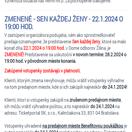
Vzniknutá situácia nás veľmi mrzí. Za pochopenie ďakujeme.
ZMENENÉ - SEN KAŽDEJ ŽENY - 22.1.2024 O
19:00 HOD.
V zastúpení organizátora podujatia, vám ako sprostredkovateľ
predaja oznamujeme, že predstavenie
Sen každej ženy
, ktoré sa malo
konať dňa
22.1.2024 o 19:00 hod.
v Dome odborov Žilina, je
ZMENENÉ!
Predstavenie sa uskutoční
v novom termíne: 28.2.2024 o
19:00 hod. v pôvodnom mieste konania.
Zakúpené vstupenky zostávajú v platnosti.
Klienti, ktorým zmena nevyhovuje, môžu vrátiť vstupenky výhradne
na tom predajnom mieste, kde si ich zakúpili najneskôr
do 24.1.2024!
Klienti, ktorí si vstupenky zakúpili na
zrušenom predajnom mieste
,
ich môžu vrátiť výhradne poštou, a to najneskôr
do 24.1.2024
na
adresu: Ticketportal SK, s.r.o., Kalinčiakova 33, 831 04 Bratislava.
Vstupenky uhradené
na predajnom mieste Benefitovou poukážkou
je