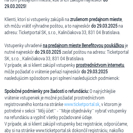
29.03.2025!
Klienti, ktorí si vstupenky zakúpili na
zrušenom predajnom mieste
,
ich môžu vrátiť výhradne poštou, a to najneskôr
do 29.03.2025
na
adresu: Ticketportal SK, s.r.o., Kalinčiakova 33, 831 04 Bratislava.
Vstupenky uhradené
na predajnom mieste Benefitovou poukážkou
je
nutné najneskôr
do 29.03.2025
zaslať poštou na adresu: Ticketportal
SK, s.r.o. , Kalinčiakova 33, 831 04 Bratislava.
V prípade, ak si klient zakúpil vstupenky
prostredníctvom internetu
,
môže požiadať o vrátenie peňazí najneskôr
do 29.03.2025
nasledujúcim spôsobom a pri splnení nasledujúcich podmienok:
Spoločné podmienky pre žiadosti o refundáciu:
O najrýchlejšie
vrátenie vstupeniek je možné požiadať prostredníctvom
registrovaného konta na stránke
www.ticketportal.sk
, v ktorom je
potrebné v sekcii ``Môj účet`` - ``Moje objednávky`` vybrať vstupenky
na refundáciu a vyplniť všetky požadované údaje.
V prípade, ak si klient zakúpil vstupenky bez registrácie, odporúčame,
aby si na stránke www.ticketportal.sk dokončil registráciu, nakoľko