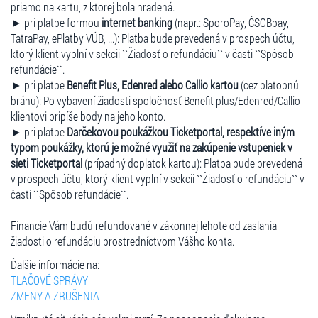
priamo na kartu, z ktorej bola hradená.
► pri platbe formou
internet banking
(napr.: SporoPay, ČSOBpay,
TatraPay, ePlatby VÚB, ...): Platba bude prevedená v prospech účtu,
ktorý klient vyplní v sekcii ``Žiadosť o refundáciu`` v časti ``Spôsob
refundácie``.
► pri platbe
Benefit Plus, Edenred alebo Callio kartou
(cez platobnú
bránu): Po vybavení žiadosti spoločnosť Benefit plus/Edenred/Callio
klientovi pripíše body na jeho konto.
► pri platbe
Darčekovou poukážkou Ticketportal, respektíve iným
typom poukážky, ktorú je možné využiť na zakúpenie vstupeniek v
sieti Ticketportal
(prípadný doplatok kartou): Platba bude prevedená
v prospech účtu, ktorý klient vyplní v sekcii ``Žiadosť o refundáciu`` v
časti ``Spôsob refundácie``.
Financie Vám budú refundované v zákonnej lehote od zaslania
žiadosti o refundáciu prostredníctvom Vášho konta.
Ďalšie informácie na:
TLAČOVÉ SPRÁVY
ZMENY A ZRUŠENIA