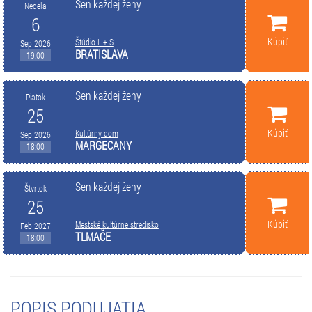
Sen každej ženy
Nedeľa
6
Kúpiť
Štúdio L + S
Sep 2026
BRATISLAVA
19:00
Sen každej ženy
Piatok
25
Kúpiť
Kultúrny dom
Sep 2026
MARGECANY
18:00
Sen každej ženy
Štvrtok
25
Kúpiť
Mestské kultúrne stredisko
Feb 2027
TLMAČE
18:00
POPIS PODUJATIA