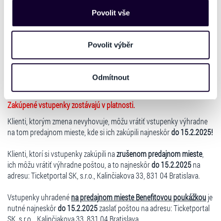
ZMENENÉ - VŠETKO O ŽENÁCH - 08.03.2025 O
našich webových stránkách. Tyto informace mohou
Povolit vše
18:00 HOD.
představovat osobní údaje. Získané informace
používáme např. k analýze návštěvnosti webu nebo k
V zastúpení organizátora podujatia, vám ako sprostredkovateľ
personalizaci obsahu a reklam. Tyto informace můžeme
predaja oznamujeme, že predstavenie
Všetko o ženách
, ktoré sa malo
Povolit výběr
konať dňa
08.03.2025 o 18:00 hod.
v Dome kultúry Cífer, je
také sdílet se svými partnery pro sociální média, inzerci
ZMENENÉ!
Namiesto uvedeného predstavenia sa uskutoční
a analýzy. Partneři tyto údaje mohou zkombinovat s
predstavenie
Sen každej ženy v pôvodnom termíne v pôvodnom
Odmítnout
dalšími informacemi, které jste jim poskytli nebo které
mieste konania.
získali v důsledku toho, že používáte jejich služby. Jaké
typy cookies používáme, naleznete níže. Možnosti
Zakúpené vstupenky zostávajú v platnosti.
zpracování upravíte zaškrtnutím příslušné varianty. Svoji
Klienti, ktorým zmena nevyhovuje, môžu vrátiť vstupenky výhradne
volbu můžete kdykoliv změnit v zápatí stránky v záložce
na tom predajnom mieste, kde si ich zakúpili najneskôr
do 15.2.2025!
„Cookies a jejich nastavení“.
Klienti, ktorí si vstupenky zakúpili na
zrušenom predajnom mieste
,
ich môžu vrátiť výhradne poštou, a to najneskôr
do 15.2.2025
na
adresu: Ticketportal SK, s.r.o., Kalinčiakova 33, 831 04 Bratislava.
Vstupenky uhradené
na predajnom mieste Benefitovou poukážkou
je
nutné najneskôr
do 15.2.2025
zaslať poštou na adresu: Ticketportal
SK, s.r.o. , Kalinčiakova 33, 831 04 Bratislava.