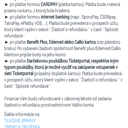
► pri platbe formou
CARDPAY
(platba kartou): Platba bude vrátená
priamo na kartu, z ktorej bola hradená.
► pri platbe formou
internet banking
(napr.: SporoPay, ČSOBpay,
TatraPay, ePlatby VÚB, ...): Platba bude prevedená v prospech účtu,
ktorý klient vyplní v sekcii ``Žiadosť o refundáciu`` v časti ``Spôsob
refundácie``.
► pri platbe
Benefit Plus, Edenred alebo Callio kartou
(cez platobnú
bránu): Po vybavení žiadosti spoločnosť Benefit plus/Edenred/Callio
klientovi pripíše body na jeho konto.
► pri platbe
Darčekovou poukážkou Ticketportal, respektíve iným
typom poukážky, ktorú je možné využiť na zakúpenie vstupeniek v
sieti Ticketportal
(prípadný doplatok kartou): Platba bude prevedená
v prospech účtu, ktorý klient vyplní v sekcii ``Žiadosť o refundáciu`` v
časti ``Spôsob refundácie``.
Financie Vám budú refundované v zákonnej lehote od zaslania
žiadosti o refundáciu prostredníctvom Vášho konta.
Ďalšie informácie na:
TLAČOVÉ SPRÁVY
ZMENY A ZRUŠENIA