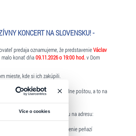
ZÍVNY KONCERT NA SLOVENSKU! -
kovateľ predaja oznamujeme, že predstavenie
Václav
sa malo konať dňa
09.11.2026 o 19:00 hod.
v Dom
 mieste, kde si ich zakúpili.
om mieste
, ich môžu vrátiť výhradne poštou, a to na
ratislava.
Více o cookies
 poukážkou
je nutné zaslať poštou na adresu:
a.
m internetu
, môže požiadať o vrátenie peňazí