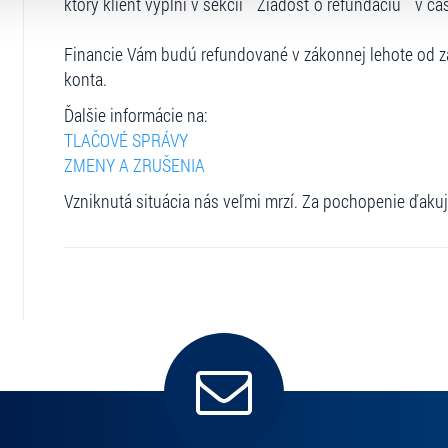
ktorý klient vyplní v sekcii ``Žiadosť o refundáciu`` v ča
Financie Vám budú refundované v zákonnej lehote od za
konta.
Ďalšie informácie na:
TLAČOVÉ SPRÁVY
ZMENY A ZRUŠENIA
Vzniknutá situácia nás veľmi mrzí. Za pochopenie ďaku