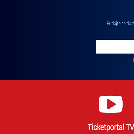
Pridajte sa do
Vložte svoj email
Zadajte svoju e-mailovú adresu, na ktorú vám budeme zasiel
Ticketportal TV