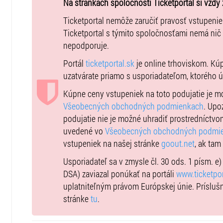
Na stránkach spoločnosti Ticketportal si vždy 
Ticketportal nemôže zaručiť pravosť vstupeni
Ticketportal s týmito spoločnosťami nemá nič
nepodporuje.
Portál
ticketportal.sk
je online trhoviskom. Kú
uzatvárate priamo s usporiadateľom, ktorého 
Kúpne ceny vstupeniek na toto podujatie je 
Všeobecných obchodných podmienkach
. Upo
podujatie nie je možné uhradiť prostredníctvo
uvedené vo
Všeobecných obchodných podmi
vstupeniek na našej stránke
goout.net
, ak tam
Usporiadateľ sa v zmysle čl. 30 ods. 1 písm. e
DSA) zaviazal ponúkať na portáli
www.ticketpor
uplatniteľným právom Európskej únie. Prísluš
stránke
tu
.