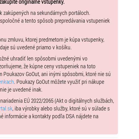
zakúpite originálne vstupenky.
ek zakúpených na sekundárnych portáloch.
 spoločné a tento spôsob prepredávania vstupeniek
pnu zmluvu, ktorej predmetom je kúpa vstupenky,
údaje sú uvedené priamo v košíku.
možné uhradiť len spôsobmi uvedenými vo
zorňujeme, že kúpne ceny vstupeniek na toto
m Poukazov GoOut, ani inými spôsobmi, ktoré nie sú
enkach
. Poukazy GoOut môžete využiť pri nákupe
 nie je uvedené inak.
) nariadenia EÚ 2022/2065 (Akt o digitálnych službách,
tal.sk
, iba výrobky alebo služby, ktoré sú v súlade s
né informácie a kontakty podľa DSA nájdete na