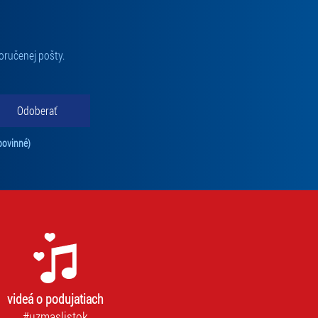
oručenej pošty.
Odoberať
Tento súhlas je povinný na odber newslettra. Bez súhlasu nie je možné vás pr
povinné)
videá o podujatiach
#uzmaslistok