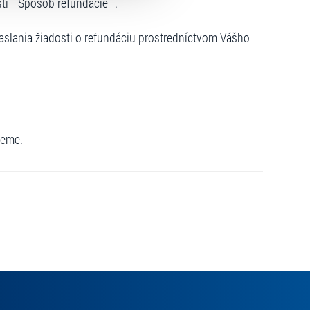
sti ``Spôsob refundácie``.
slania žiadosti o refundáciu prostredníctvom Vášho
jeme.