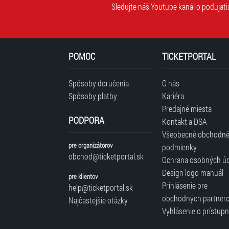
Sledujte náš Youtube kanál o podujati
POMOC
TICKETPORTAL
Spôsoby doručenia
O nás
Spôsoby platby
Kariéra
Predajné miesta
PODPORA
Kontakt a DSA
Všeobecné obchodn
pre organizátorov
podmienky
obchod@ticketportal.sk
Ochrana osobných ú
Design logo manuál
pre klientov
Prihlásenie pre
help@ticketportal.sk
obchodných partner
Najčastejšie otázky
Vyhlásenie o prístupn