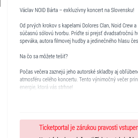
Václav NOID Bárta – exkluzívny koncert na Slovensku!
Od prvých krokov s kapelami Dolores Clan, Noid Crew a 
súčasnú sólovú tvorbu. Príďte si prejsť dvadsaťročnú
speváka, autora filmovej hudby a jedinečného hlasu če
Na čo sa môžete tešiť?
Počas večera zaznejú jeho autorské skladby aj obľúbené
atmosféru celého koncertu. Tento výnimočný večer prine
energie, ktorá vás strhne!
Zažite hudobnú show, na ktorú sa nezabúda!
Ticketportal je zárukou pravosti vstupe