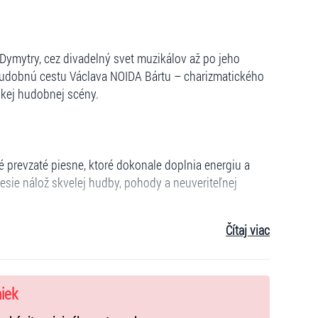
Dymytry, cez divadelný svet muzikálov až po jeho
 hudobnú cestu Václava NOIDA Bártu – charizmatického
skej hudobnej scény.
 prevzaté piesne, ktoré dokonale doplnia energiu a
sie nálož skvelej hudby, pohody a neuveriteľnej
Čítaj viac
niek