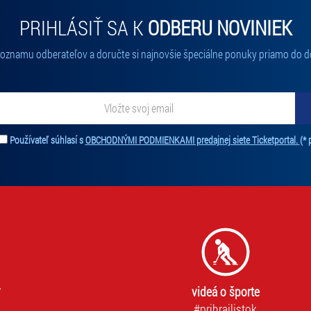
PRIHLÁSIŤ SA K
ODBERU NOVINIEK
 zoznamu odberateľov a doručte si najnovšie špeciálne ponuky priamo do d
ať novinky. Vaša adresa nebude zdieľaná s tretími stranami.
Používateľ súhlasí s
OBCHODNÝMI PODMIENKAMI predajnej siete Ticketportal.
(* 
videá o športe
#prihrajlistok