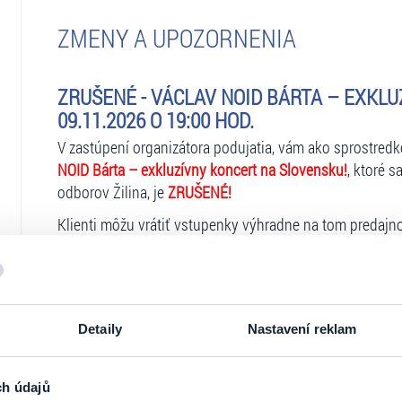
ZMENY A UPOZORNENIA
ZRUŠENÉ - VÁCLAV NOID BÁRTA – EXKLU
09.11.2026 O 19:00 HOD.
V zastúpení organizátora podujatia, vám ako sprostred
NOID Bárta – exkluzívny koncert na Slovensku!
, ktoré 
odborov Žilina, je
ZRUŠENÉ!
Klienti môžu vrátiť vstupenky výhradne na tom predajnom
Klienti, ktorí si vstupenky zakúpili na
zrušenom predajn
adresu: Ticketportal SK, s.r.o., Kalinčiakova 33, 831 04 B
Detaily
Nastavení reklam
Vstupenky uhradené
na predajnom mieste Benefitovou
Ticketportal SK, s.r.o. , Kalinčiakova 33, 831 04 Bratislav
V prípade, ak si klient zakúpil vstupenky
prostredníctvo
ch údajů