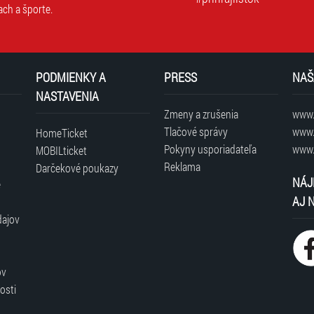
ach a športe.
PODMIENKY A
PRESS
NAŠ
NASTAVENIA
Zmeny a zrušenia
www.t
Tlačové správy
www.
HomeTicket
Pokyny usporiadateľa
www.
MOBILticket
Reklama
Darčekové poukazy
NÁJ
é
AJ 
dajov
ov
osti