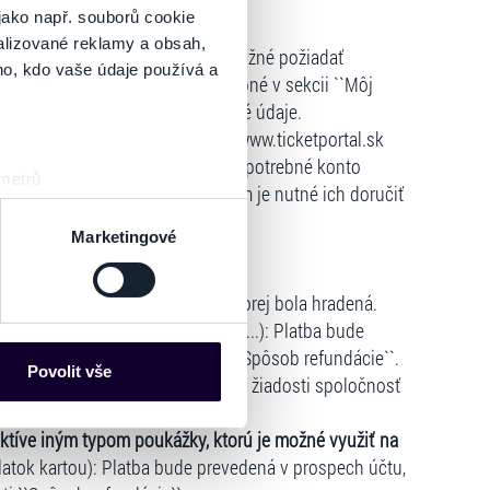
odmienok:
jako např. souborů cookie
alizované reklamy a obsah,
hlejšie vrátenie vstupeniek je možné požiadať
ho, kdo vaše údaje používá a
icketportal.sk
, v ktorom je potrebné v sekcii ``Môj
dáciu a vyplniť všetky požadované údaje.
e, odporúčame, aby si na stránke www.ticketportal.sk
u bola registrácia vytvorená a je potrebné konto
 metrů
ľ boli vstupenky zaslané kuriérom je nutné ich doručiť
sk prstu)
Bratislava.
 podrobnostmi
. Svůj souhlas
Marketingové
pôsobu úhrady vstupného:
ude vrátená priamo na kartu, z ktorej bola hradená.
es“), které mohou sbírat
ČSOBpay, TatraPay, ePlatby VÚB, ...): Platba bude
ce mohou představovat
``Žiadosť o refundáciu`` v časti ``Spôsob refundácie``.
nalizaci obsahu a reklam.
Povolit vše
cez platobnú bránu): Po vybavení žiadosti spoločnosť
Partneři tyto údaje mohou
ho konto.
 že používáte jejich služby.
ktíve iným typom poukážky, ktorú je možné využiť na
lušné varianty. Svoji volbu
atok kartou): Platba bude prevedená v prospech účtu,