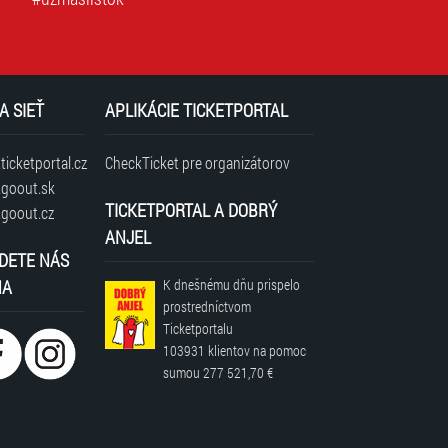
A SIEŤ
APLIKÁCIE TICKETPORTAL
icketportal.cz
CheckTicket pre organizátorov
goout.sk
TICKETPORTAL A DOBRÝ
goout.cz
ANJEL
DETE NÁS
NA
K dnešnému dňu prispelo
prostredníctvom
Ticketportalu
103931 klientov
na pomoc
sumou
277 521,70 €