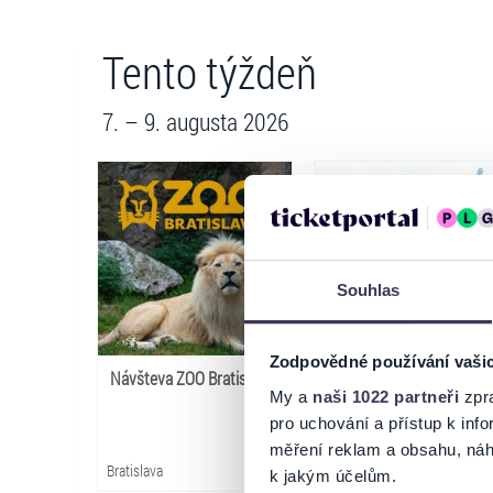
Tento týždeň
7. – 9. augusta 2026
Souhlas
Zodpovědné používání vaši
Návšteva ZOO Bratislava
Letná výzva Slovan+
My a
naši 1022 partneři
zpra
pro uchování a přístup k in
měření reklam a obsahu, náh
Bratislava
Bratislava
k jakým účelům.