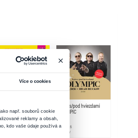
Více o cookies
Koncert pre mladých
Leto s/pod hviezdami
jako např. souborů cookie
OLYMPIC
alizované reklamy a obsah,
ho, kdo vaše údaje používá a
.8.2026
7.8.2026
udince
Beckov