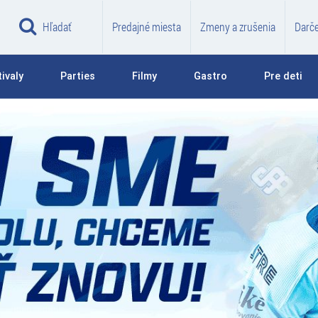
Hľadať
Predajné miesta
Zmeny a zrušenia
Darč
ivaly
Parties
Filmy
Gastro
Pre deti