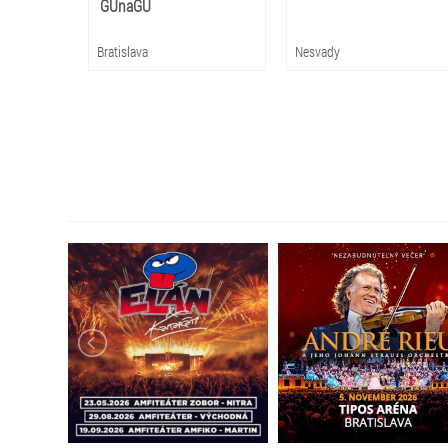
GUnaGU
Bratislava
Nesvady