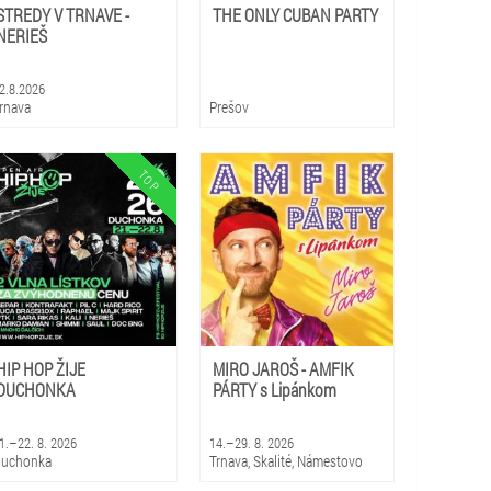
STREDY V TRNAVE -
THE ONLY CUBAN PARTY
NERIEŠ
2.8.2026
rnava
Prešov
HIP HOP ŽIJE
MIRO JAROŠ - AMFIK
DUCHONKA
PÁRTY s Lipánkom
1.–22. 8. 2026
14.–29. 8. 2026
uchonka
Trnava, Skalité, Námestovo