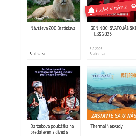
Posledné miesta
Návšteva ZOO Bratislava
SEN NOCI SVATOJÁNSK
– LSS 2026
6.8.2026
Bratislava
Bratislava
Darčeková poukážka na
Thermál Nesvady
predstavenia divadla