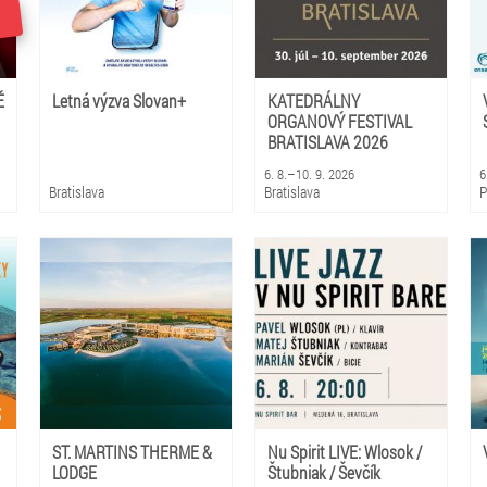
É
Letná výzva Slovan+
KATEDRÁLNY
ORGANOVÝ FESTIVAL
BRATISLAVA 2026
6. 8.–10. 9. 2026
6
Bratislava
Bratislava
P
ST. MARTINS THERME &
Nu Spirit LIVE: Wlosok /
LODGE
Štubniak / Ševčík