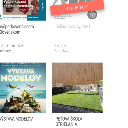
VYPREDANÉ
Vyšperkovaná cesta
Dalibor Karvay 40+1
Slovenskom
. 8.–31. 10. 2026
6.8.2026
iešťany
Bratislava
VÝSTAVA MODELOV
PEŤOVA ŠKOLA
STRIELANIA