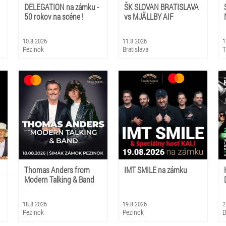
DELEGATION na zámku -
ŠK SLOVAN BRATISLAVA
50 rokov na scéne !
vs MJÄLLBY AIF
10.8.2026
11.8.2026
1
Pezinok
Bratislava
T
Thomas Anders from
IMT SMILE na zámku
Modern Talking & Band
18.8.2026
19.8.2026
2
Pezinok
Pezinok
D