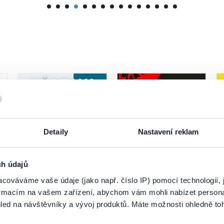
Detaily
Nastavení reklam
ch údajů
Vyšperkovaná cesta
LOVESTREAM Festival
cováváme vaše údaje (jako např. číslo IP) pomocí technologií, 
Slovenskom
2026
formacím na vašem zařízení, abychom vám mohli nabízet person
led na návštěvníky a vývoj produktů. Máte možnosti ohledně to
6. 8.–31. 10. 2026
7
Piešťany
Bratislava
D