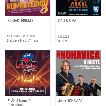
KLIMAKTÉRIUM 3
KALI & SIMA
15. 9. 2026 – 25. 1. 2027
9.10.2026
Bratislava, Martin, Trnava,
Viničné
Piešťany, Rajec, Liptovský
Mikuláš, Košice, Prešov, Banská
Bystrica, Žilina
ELÁN & Kamaráti
Jarek NOHAVICA
(Bratislava)