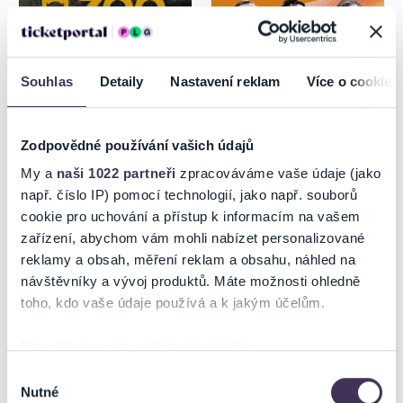
Souhlas
Detaily
Nastavení reklam
Více o cookies
Zodpovědné používání vašich údajů
Návšteva ZOO Bratislava
Ach tie naše ženy
My a
naši 1022 partneři
zpracováváme vaše údaje (jako
LABYRINT 2026
např. číslo IP) pomocí technologií, jako např. souborů
cookie pro uchování a přístup k informacím na vašem
1.9.2026
zařízení, abychom vám mohli nabízet personalizované
Bratislava
Nitra
reklamy a obsah, měření reklam a obsahu, náhled na
návštěvníky a vývoj produktů. Máte možnosti ohledně
toho, kdo vaše údaje používá a k jakým účelům.
Pokud to povolíte, rádi bychom také:
Shromažďovali informace o vaší geografické poloze,
Výběr
Nutné
které mohou být přesné na několik metrů
souhlasu