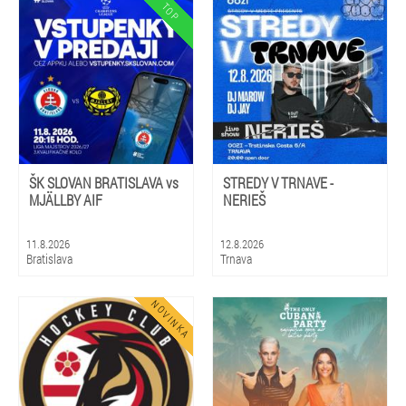
ŠK SLOVAN BRATISLAVA vs
STREDY V TRNAVE -
MJÄLLBY AIF
NERIEŠ
11.8.2026
12.8.2026
Bratislava
Trnava