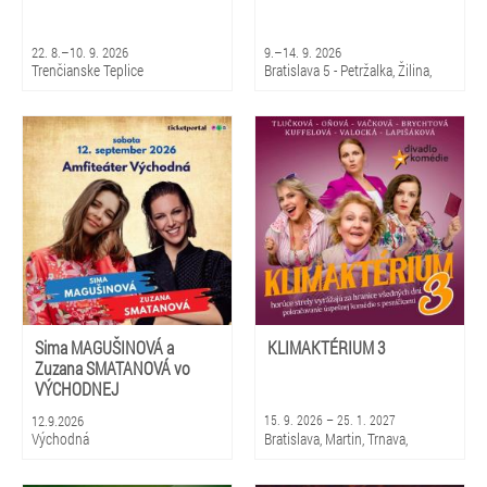
22. 8.–10. 9. 2026
9.–14. 9. 2026
Trenčianske Teplice
Bratislava 5 - Petržalka, Žilina,
Martin
Sima MAGUŠINOVÁ a
KLIMAKTÉRIUM 3
Zuzana SMATANOVÁ vo
VÝCHODNEJ
12.9.2026
15. 9. 2026 – 25. 1. 2027
Východná
Bratislava, Martin, Trnava,
Piešťany, Rajec, Liptovský
Mikuláš, Košice, Prešov, Banská