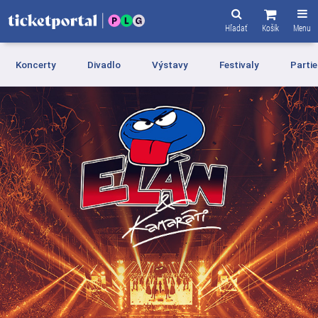
Hľadať
Košík
Menu
Koncerty
Divadlo
Výstavy
Festivaly
Partie