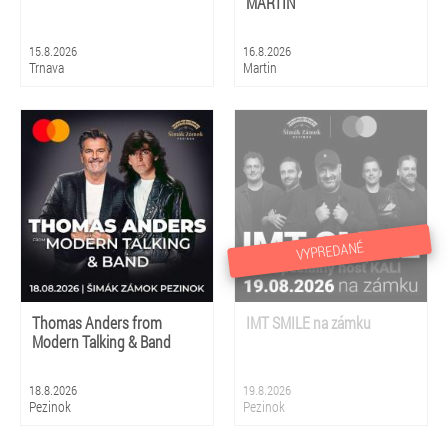
MARTIN
15.8.2026
16.8.2026
Trnava
Martin
VYPREDANÉ
Thomas Anders from
IMT SMILE na zámku
Modern Talking & Band
18.8.2026
19.8.2026
Pezinok
Pezinok