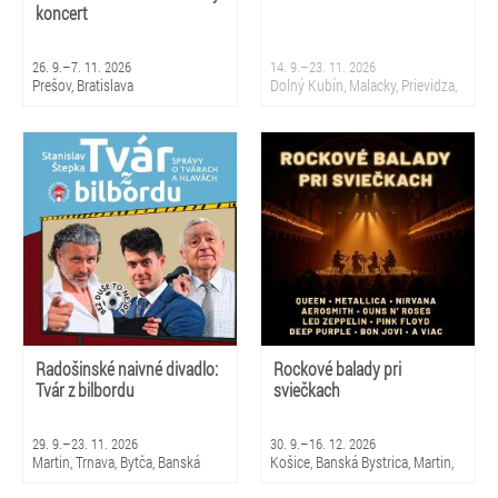
koncert
26. 9.–7. 11. 2026
14. 9.–23. 11. 2026
Prešov, Bratislava
Dolný Kubín, Malacky, Prievidza,
Sliač, Krupina, Martin, Nová
Dubnica, Partizánske, Topoľčany,
Bratislava
Radošinské naivné divadlo:
Rockové balady pri
Tvár z bilbordu
sviečkach
29. 9.–23. 11. 2026
30. 9.–16. 12. 2026
Martin, Trnava, Bytča, Banská
Košice, Banská Bystrica, Martin,
Bystrica, Bratislava, Žilina
Brezno, Nitra, Trenčín, Skalica,