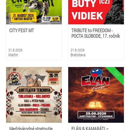
CITY FEST MT
TRIBUTE to FREEDOM -
POCTA SLOBODE, 17. ročník
21.8.2026
21.8.2026
Martin
Bratislava
Medzinárodné stretnutie
ELÁN & KAMARÁTI –