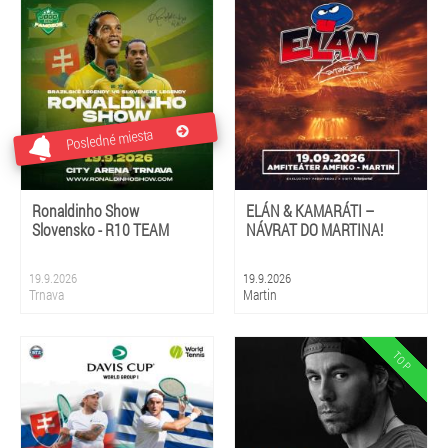
Bystrica, Žilina
Posledné miesta
Ronaldinho Show
ELÁN & KAMARÁTI –
Slovensko - R10 TEAM
NÁVRAT DO MARTINA!
19.9.2026
19.9.2026
Trnava
Martin