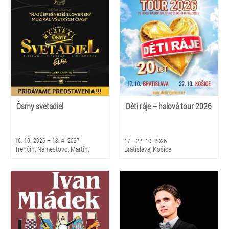
Košice, Stará Ľubovňa, Poprad,
Kežmarok, Nové Zámky, Pezinok,
Brezno, Prievidza, Gbely, Nová
Liptovský Hrádok, Trnava, Žilina
Dubnica
Ôsmy svetadiel
Děti ráje – halová tour 2026
16. 10. 2026 – 18. 4. 2027
17.–22. 10. 2026
Trenčín, Námestovo, Martin,
Bratislava, Košice
Liptovský Hrádok, Rožňava, Žiar
nad Hronom, Bratislava, Levice,
Poprad, Považská Bystrica,
Bojnice, Topoľčany, Trnava, Nové
Zámky, Žilina