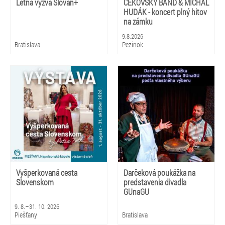
Letná výzva Slovan+
ČEKOVSKÝ BAND & MICHAL
HUDÁK - koncert plný hitov
na zámku
9.8.2026
Bratislava
Pezinok
Vyšperkovaná cesta
Darčeková poukážka na
Slovenskom
predstavenia divadla
GUnaGU
9. 8.–31. 10. 2026
Piešťany
Bratislava