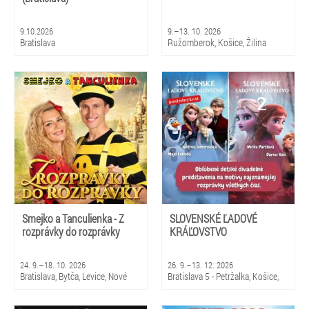
9.10.2026
9.–13. 10. 2026
Bratislava
Ružomberok, Košice, Žilina
Smejko a Tanculienka - Z
SLOVENSKÉ ĽADOVÉ
rozprávky do rozprávky
KRÁĽOVSTVO
24. 9.–18. 10. 2026
26. 9.–13. 12. 2026
Bratislava, Bytča, Levice, Nové
Bratislava 5 - Petržalka, Košice,
Zámky, Sládkovičovo, Senica,
Prešov, Levice, Rajec,
Sereď, Bardejovské Kúpele,
Sládkovičovo, Stará Ľubovňa,