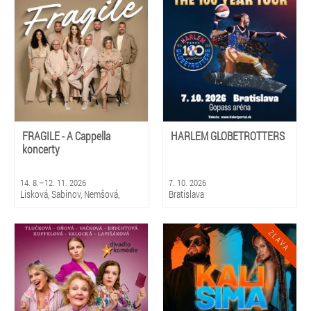
Bratislava
FRAGILE - A Cappella
HARLEM GLOBETROTTERS
koncerty
14. 8.–12. 11. 2026
7. 10. 2026
Lisková, Sabinov, Nemšová,
Bratislava
Čierny Balog, Snina, Smižany,
Čadca, Bratislava 5 - Petržalka,
Stropkov, Prievidza