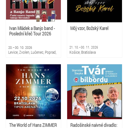
Ivan Mládek a Banjo band -
Môj vzor, Božský Karel
Poslední křeč Tour 2026
20.–30. 10. 2026
21. 10.–30. 11. 2026
Levice, Zvolen, Lučenec, Poprad,
Košice, Bratislava
Martin, Košice, Trnava, Trenčín
The World of Hans ZIMMER
Radošinské naivné divadlo: