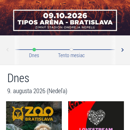
N
ev
Dnes
Tento mesiac
Septem
Dnes
9. augusta 2026 (Nedeľa)