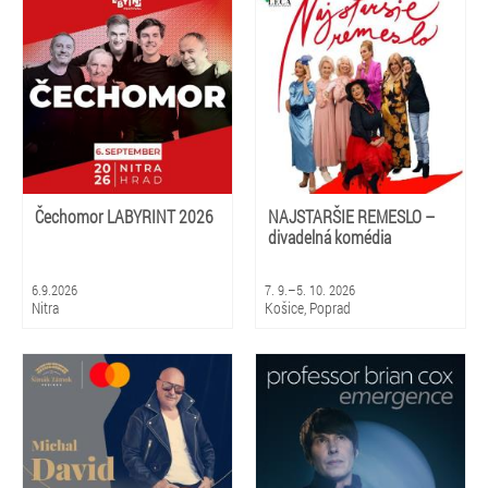
Čechomor LABYRINT 2026
NAJSTARŠIE REMESLO –
divadelná komédia
6.9.2026
7. 9.–5. 10. 2026
Nitra
Košice, Poprad