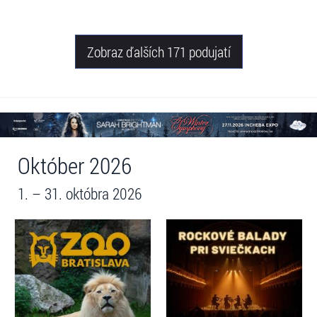
Piešťany, Michalovce, Trnava,
Snina, Sabinov, Nováky, Čadca,
Žilina
Zobraz ďalších 171 podujatí
Október 2026
1. – 31. októbra 2026