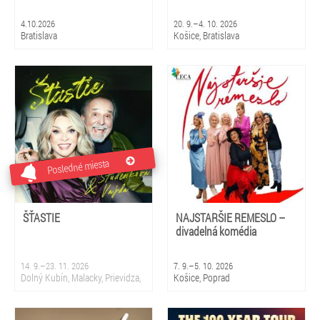
4.10.2026
20. 9.–4. 10. 2026
Bratislava
Košice, Bratislava
Posledné miesta
ŠŤASTIE
NAJSTARŠIE REMESLO –
divadelná komédia
14. 9.–23. 11. 2026
7. 9.–5. 10. 2026
Dolný Kubín, Malacky, Prievidza,
Košice, Poprad
Sliač, Krupina, Martin, Nová
Dubnica, Partizánske, Topoľčany,