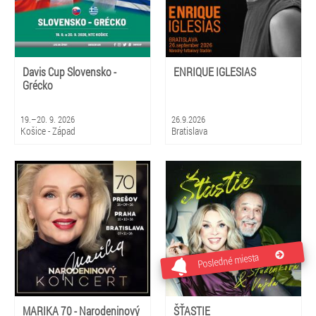
Davis Cup Slovensko -
ENRIQUE IGLESIAS
Grécko
19.–20. 9. 2026
26.9.2026
Košice - Západ
Bratislava
Posledné miesta
MARIKA 70 - Narodeninový
ŠŤASTIE