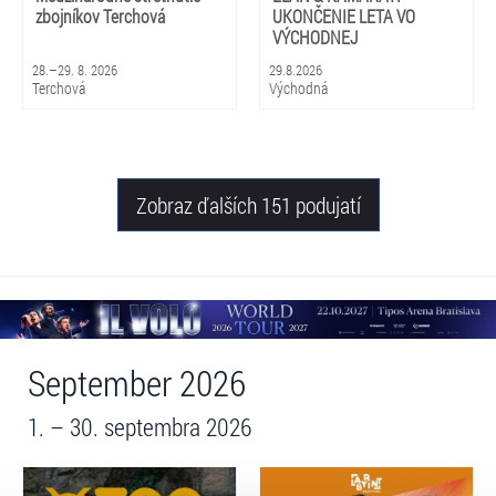
zbojníkov Terchová
UKONČENIE LETA VO
VÝCHODNEJ
28.–29. 8. 2026
29.8.2026
Terchová
Východná
Zobraz ďalších 151 podujatí
September 2026
1. – 30. septembra 2026