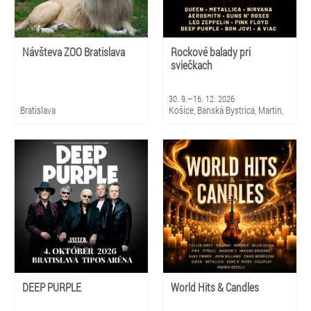
Návšteva ZOO Bratislava
Rockové balady pri
sviečkach
30. 9.–16. 12. 2026
Bratislava
Košice, Banská Bystrica, Martin,
Brezno, Nitra, Trenčín, Skalica,
Piešťany, Michalovce, Trnava,
Snina, Sabinov, Nováky, Čadca,
Žilina
DEEP PURPLE
World Hits & Candles