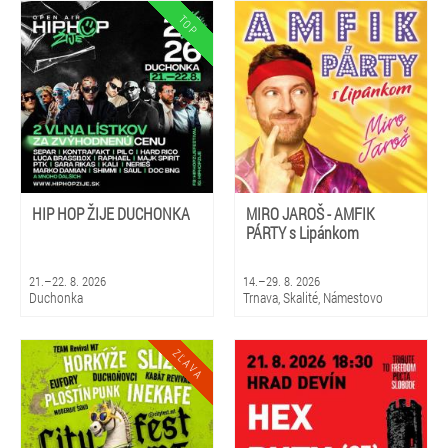
HIP HOP ŽIJE DUCHONKA
MIRO JAROŠ - AMFIK
PÁRTY s Lipánkom
21.–22. 8. 2026
14.–29. 8. 2026
Duchonka
Trnava, Skalité, Námestovo