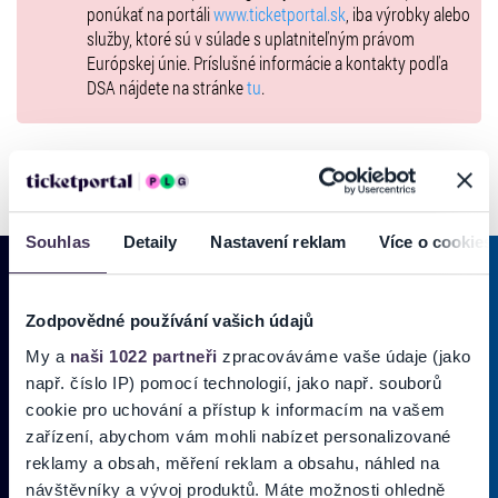
ponúkať na portáli
www.ticketportal.sk
, iba výrobky alebo
služby, ktoré sú v súlade s uplatniteľným právom
Európskej únie. Príslušné informácie a kontakty podľa
DSA nájdete na stránke
tu
.
Souhlas
Detaily
Nastavení reklam
Více o cookies
Zodpovědné používání vašich údajů
PRIHLÁSIŤ SA K
ODBERU NOVINIEK
My a
naši 1022 partneři
zpracováváme vaše údaje (jako
např. číslo IP) pomocí technologií, jako např. souborů
Pridajte sa do zoznamu odberateľov a doručte si najnovšie špeciálne
ponuky priamo do doručenej pošty.
cookie pro uchování a přístup k informacím na vašem
zařízení, abychom vám mohli nabízet personalizované
reklamy a obsah, měření reklam a obsahu, náhled na
Vložte svoj email
návštěvníky a vývoj produktů. Máte možnosti ohledně