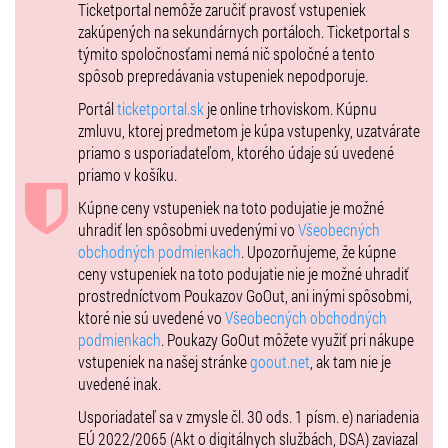
Ticketportal nemôže zaručiť pravosť vstupeniek
zakúpených na sekundárnych portáloch. Ticketportal s
týmito spoločnosťami nemá nič spoločné a tento
spôsob prepredávania vstupeniek nepodporuje.
Portál
ticketportal.sk
je online trhoviskom. Kúpnu
zmluvu, ktorej predmetom je kúpa vstupenky, uzatvárate
priamo s usporiadateľom, ktorého údaje sú uvedené
priamo v košíku.
Kúpne ceny vstupeniek na toto podujatie je možné
uhradiť len spôsobmi uvedenými vo
Všeobecných
obchodných podmienkach
. Upozorňujeme, že kúpne
ceny vstupeniek na toto podujatie nie je možné uhradiť
prostredníctvom Poukazov GoOut, ani inými spôsobmi,
ktoré nie sú uvedené vo
Všeobecných obchodných
podmienkach
. Poukazy GoOut môžete využiť pri nákupe
vstupeniek na našej stránke
goout.net
, ak tam nie je
uvedené inak.
Usporiadateľ sa v zmysle čl. 30 ods. 1 písm. e) nariadenia
EÚ 2022/2065 (Akt o digitálnych službách, DSA) zaviazal