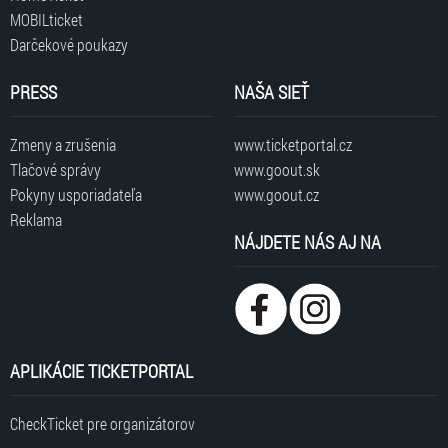
MOBILticket
Darčekové poukazy
PRESS
NAŠA SIEŤ
Zmeny a zrušenia
www.ticketportal.cz
Tlačové správy
www.goout.sk
Pokyny usporiadateľa
www.goout.cz
Reklama
NÁJDETE NÁS AJ NA
APLIKÁCIE TICKETPORTAL
CheckTicket pre organizátorov