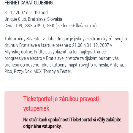
FERNET CARAT CLUBBING
31.12.2007 o 21:00 hod.
Unique Club, Bratislava, Slovakia
Cena: 199,- SKK a 399,- SKK ( sedenie + flaša sektu)
Tohtoročný Silvester v klube Unique je jediný elektronický žúr svojho
druhu v Bratislave a štartuje presne o 21.00 h 31. 12. 2007 v
Mlynskej doline. Prídťe sa vyblázniť na ten najlepší trance,
progressive a electro v Bratislave, pretože za djským pultom vás
prenesú do nového roku skutočný majstri svojho remesla: Antena,
Pico, Pizz@Dox, MCX, Tompy a Fester.
Ticketportal je zárukou pravosti
vstupeniek
Na stránkach spoločnosti Ticketportal si vždy zakúpite
originálne vstupenky.