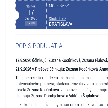
MOJE BABY
Štvrtok
17
Sep 2026
Štúdio L + S
19:00
BRATISLAVA
POPIS PODUJATIA
17.9.2026 účinkujú:
Zuzana Kocúriková, Zuzana Fialová,
21.9.2026 v Prešove účinkujú:
Zuzana Kocúriková, Anna 
Tri generácie žien – dcéra, mama, stará mama a jeden ro
potenciálneho partnera, hľadanie zmyslu života aj narod
skvelá
Zuzana Kocúriková
, v postave jej dcéry alternuj
alternujú
Zuzana Porubjaková a Viktória Šuplatová.
Írska komédia s príznačným humorom a láskavosťou. T