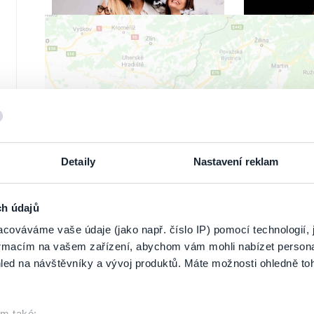
ZOBRAZ
Detaily
Nastavení reklam
ch údajů
cováváme vaše údaje (jako např. číslo IP) pomocí technologií, 
formacím na vašem zařízení, abychom vám mohli nabízet person
led na návštěvníky a vývoj produktů. Máte možnosti ohledně to
om také: