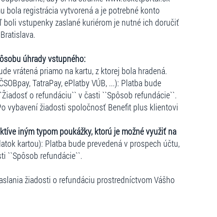
u bola registrácia vytvorená a je potrebné konto
ľ boli vstupenky zaslané kuriérom je nutné ich doručiť
Bratislava.
pôsobu úhrady vstupného:
ude vrátená priamo na kartu, z ktorej bola hradená.
ČSOBpay, TatraPay, ePlatby VÚB, ...): Platba bude
``Žiadosť o refundáciu`` v časti ``Spôsob refundácie``.
o vybavení žiadosti spoločnosť Benefit plus klientovi
ktíve iným typom poukážky, ktorú je možné využiť na
atok kartou): Platba bude prevedená v prospech účtu,
sti ``Spôsob refundácie``.
slania žiadosti o refundáciu prostredníctvom Vášho