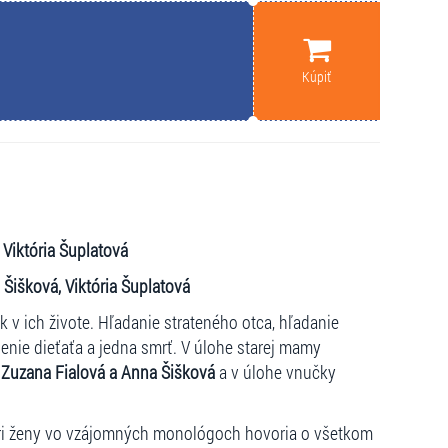
Kúpiť
 Viktória Šuplatová
Šišková, Viktória Šuplatová
k v ich živote. Hľadanie strateného otca, hľadanie
enie dieťaťa a jedna smrť. V úlohe starej mamy
ú
Zuzana Fialová a Anna Šišková
a v úlohe vnučky
ri ženy vo vzájomných monológoch hovoria o všetkom