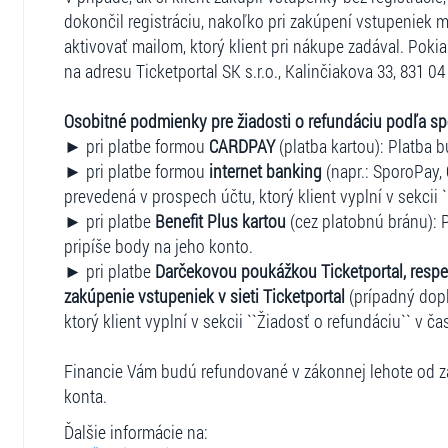
dokončil registráciu, nakoľko pri zakúpení vstupeniek m
aktivovať mailom, ktorý klient pri nákupe zadával. Pokia
na adresu Ticketportal SK s.r.o., Kalinčiakova 33, 831 04 
Osobitné podmienky pre žiadosti o refundáciu podľa s
► pri platbe formou
CARDPAY
(platba kartou): Platba b
► pri platbe formou
internet banking
(napr.: SporoPay, 
prevedená v prospech účtu, ktorý klient vyplní v sekcii 
► pri platbe
Benefit Plus kartou
(cez platobnú bránu): P
pripíše body na jeho konto.
► pri platbe
Darčekovou poukážkou Ticketportal, respe
zakúpenie vstupeniek v sieti Ticketportal
(prípadný dopl
ktorý klient vyplní v sekcii ``Žiadosť o refundáciu`` v ča
Financie Vám budú refundované v zákonnej lehote od za
konta.
Ďalšie informácie na: