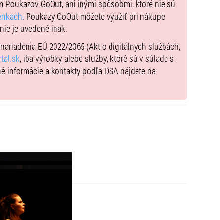
myslu života.
m Poukazov GoOut, ani inými spôsobmi, ktoré nie sú
enkach
. Poukazy GoOut môžete využiť pri nákupe
 nie je uvedené inak.
) nariadenia EÚ 2022/2065 (Akt o digitálnych službách,
tal.sk
, iba výrobky alebo služby, ktoré sú v súlade s
né informácie a kontakty podľa DSA nájdete na
 Leca, Roberto Leca