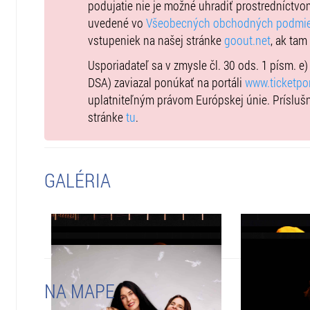
o nič menej ako hľadanie strateného otca, partnera aj z
podujatie nie je možné uhradiť prostredníctvo
uvedené vo
Všeobecných obchodných podmi
vstupeniek na našej stránke
goout.net
, ak tam
Dĺžka predstavenia: 2 hodiny s prestávkou
Usporiadateľ sa v zmysle čl. 30 ods. 1 písm. e
Autorka: Elaine Murphy
DSA) zaviazal ponúkať na portáli
www.ticketpor
uplatniteľným právom Európskej únie. Prísluš
Réžia: Alena Weisel Lelková
stránke
tu
.
Producent: Občianske združenie LECA/ Andrej Antonio
GALÉRIA
NA MAPE