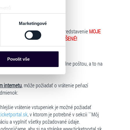
 metrů
sk prstu)
0 HOD.
 podrobnostmi
. Svůj souhlas
Marketingové
kovateľ predaja oznamujeme, že predstavenie
MOJE
 Mestskom divadle Žilina, je
ZRUŠENÉ!
es“), které mohou sbírat
 mieste, kde si ich zakúpili.
ce mohou představovat
nalizaci obsahu a reklam.
Povolit vše
om mieste
, ich môžu vrátiť výhradne poštou, a to na
Partneři tyto údaje mohou
ratislava.
 že používáte jejich služby.
lušné varianty. Svoji volbu
m internetu
, môže požiadať o vrátenie peňazí
odmienok:
hlejšie vrátenie vstupeniek je možné požiadať
icketportal.sk
, v ktorom je potrebné v sekcii ``Môj
dáciu a vyplniť všetky požadované údaje.
e, odporúčame, aby si na stránke www.ticketportal.sk