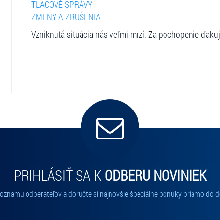
TLAČOVÉ SPRÁVY
ZMENY A ZRUŠENIA
Vzniknutá situácia nás veľmi mrzí. Za pochopenie ďaku
PRIHLÁSIŤ SA K
ODBERU NOVINIEK
 zoznamu odberateľov a doručte si najnovšie špeciálne ponuky priamo do d