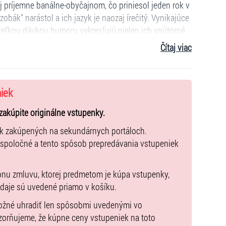
príjemne banálne-obyčajnom, čo priniesol jeden rok v
zobák" narástol a ich jazyk je naozaj írečitý. Vynikajúce
veľkou dávkou humoru vykresľujú nielen ich vnútorné
ahy či začlenenie do komunity.
Čítaj viac
vednou matkou, ako sa naučiť žiť so svojou samotou a
niek
inskom divadelnom festivale Fringe, anglosaské médiá
vyslúžilo titul
najlepšia írska hra
.
zakúpite originálne vstupenky.
ivadelných hrách sa len minimálne objavujú
ek zakúpených na sekundárnych portáloch.
tútky a kriminálničky. Ženy, o ktorých píšem, sú
 spoločné a tento spôsob prepredávania vstupeniek
vrdo pracujú, nie sú ani chudobné, ani bohaté,"
á hra bola a dodnes je inscenovaná na mnohých
ekoľko stoviek repríz.
pnu zmluvu, ktorej predmetom je kúpa vstupenky,
údaje sú uvedené priamo v košíku.
 aj pre všetkých mužov, ktorí chcú nahliadnuť do
lo nich točí... Príďte si predstavenie pozrieť, výkon
možné uhradiť len spôsobmi uvedenými vo
poty vtipné, inokedy dojemné, veď nejde o nič viac a
zorňujeme, že kúpne ceny vstupeniek na toto