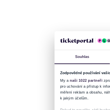
Souhlas
Zodpovědné používání vaši
My a
naši 1022 partneři
zpra
pro uchování a přístup k in
měření reklam a obsahu, náh
k jakým účelům.
Pokud to povolíte, rádi bych