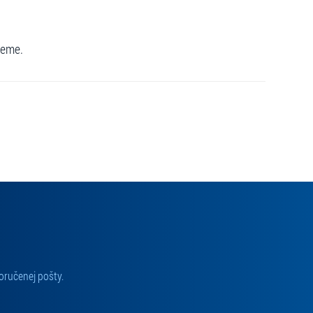
jeme.
oručenej pošty.